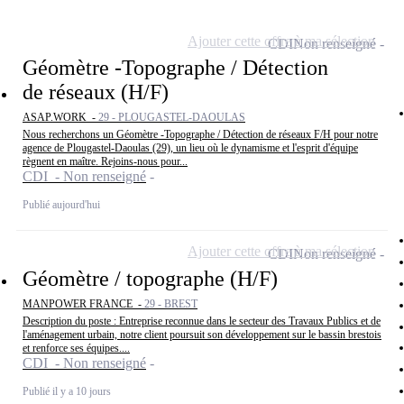
Ajouter cette offre à ma sélection
CDI
Non renseigné
Géomètre -Topographe / Détection
de réseaux (H/F)
ASAP.WORK -
29 - PLOUGASTEL-DAOULAS
Nous recherchons un Géomètre -Topographe / Détection de réseaux F/H pour notre
agence de Plougastel-Daoulas (29), un lieu où le dynamisme et l'esprit d'équipe
règnent en maître. Rejoins-nous pour...
CDI - Non renseigné
Publié aujourd'hui
Ajouter cette offre à ma sélection
CDI
Non renseigné
Géomètre / topographe (H/F)
MANPOWER FRANCE -
29 - BREST
Description du poste : Entreprise reconnue dans le secteur des Travaux Publics et de
l'aménagement urbain, notre client poursuit son développement sur le bassin brestois
et renforce ses équipes....
CDI - Non renseigné
Publié il y a 10 jours