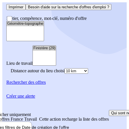
Imprimer
Besoin d'aide sur la recherche d'offres d'emploi ?
Métier, compétence, mot-clé, numéro d'offre
Lieu de travail
Distance autour du lieu choisi
Rechercher
des offres
Créer une alerte
Qui sont n
icher uniquement
 offres France Travail
Cette action recharge la liste des offres
les filtres de
Date de création
de l'offre