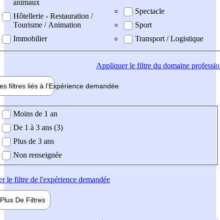
animaux
Spectacle
Hôtellerie - Restauration /
Tourisme / Animation
Sport
Immobilier
Transport / Logistique
Appliquer
le filtre du domaine professi
es filtres liés à l'
Expérience
demandée
ience demandée
Moins de 1 an
De 1 à 3 ans (3)
Plus de 3 ans
Non renseignée
er
le filtre de l'expérience demandée
Plus De
Filtres