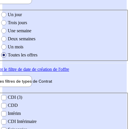
e création de l'offre
Un jour
Trois jours
Une semaine
Deux semaines
Un mois
Toutes les offres
er
le filtre de date de création de l'offre
les filtres de types de
Contrat
de contrat
CDI (3)
CDD
Intérim
CDI Intérimaire