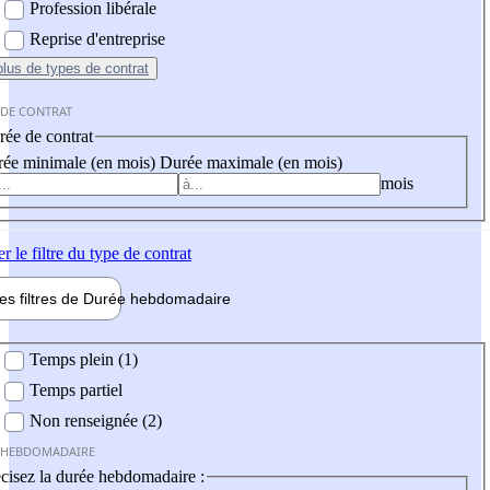
Profession libérale
Reprise d'entreprise
plus
de types de contrat
 DE CONTRAT
ée de contrat
ée minimale (en mois)
Durée maximale (en mois)
mois
er
le filtre du type de contrat
les filtres de
Durée hebdo
madaire
 hebdomadaire
Temps plein (1)
Temps partiel
Non renseignée (2)
 HEBDOMADAIRE
cisez la durée hebdomadaire :