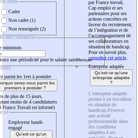
IFICATION
par France travail,
Cap emploi et ses
Cadre
partenaires pour ses
actions concrètes en
Non cadre (1)
faveur du recrutement,
Non renseignée (2)
de l’intégration et de
l’accompagnement de
IRE BRUT MINIMUM
ses collaborateurs en
situation de handicap.
re minimum
Pour en savoir plus,
consultez cet article
.
ssez une périodicité pour le salaire saisi
Entreprise adaptée
NITÉS
Qu'est-ce qu'une
z parmi les 1ers à postuler
entreprise adaptée
?
urquoi serez-vous parmi les
premiers à postuler ?
L'entreprise adaptée
es de plus de 15 jours,
permet à un travailleur
tant moins de 4 candidatures
en situation de
t France Travail est informé)
handicap d'exercer
ICAP
une activité
professionnelle dans
Employeur handi-
des conditions
engagé
adaptées à ses
Qu'est-ce qu'un
capacités. Pour en