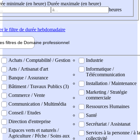
ée minimale (en heure)
Durée maximale (en heure)
heures
er
le filtre de durée hebdomadaire
les filtres de
Domaine pro
fessionnel
ne professionel
Achats / Comptabilité / Gestion
Industrie
Arts / Artisanat d'art
Informatique /
Télécommunication
Banque / Assurance
Installation / Maintenance
Bâtiment / Travaux Publics (3)
Marketing / Stratégie
Commerce / Vente
commerciale
Communication / Multimédia
Ressources Humaines
Conseil / Etudes
Santé
Direction d'entreprise
Secrétariat / Assistanat
Espaces verts et naturels /
Services à la personne / à l
Agriculture / Pêche / Soins aux
collectivité