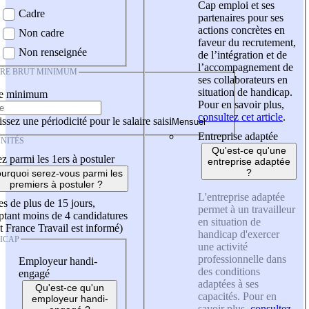
Cap emploi et ses
Cadre
partenaires pour ses
actions concrètes en
Non cadre
faveur du recrutement,
Non renseignée
de l’intégration et de
l’accompagnement de
IRE BRUT MINIMUM
ses collaborateurs en
situation de handicap.
re minimum
Pour en savoir plus,
consultez cet article
.
ssez une périodicité pour le salaire saisi
Entreprise adaptée
NITÉS
Qu'est-ce qu'une
z parmi les 1ers à postuler
entreprise adaptée
?
urquoi serez-vous parmi les
premiers à postuler ?
L'entreprise adaptée
es de plus de 15 jours,
permet à un travailleur
tant moins de 4 candidatures
en situation de
t France Travail est informé)
handicap d'exercer
ICAP
une activité
professionnelle dans
Employeur handi-
des conditions
engagé
adaptées à ses
Qu'est-ce qu'un
capacités. Pour en
employeur handi-
savoir plus,
consultez