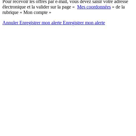
Pour recevoir les offres par e-mail, vous devez saisir votre adresse
électronique et la valider sur la page «
Mes coordonnées
» de la
rubrique « Mon compte »
Annuler
Enregistrer mon alerte
Enregistrer
mon alerte