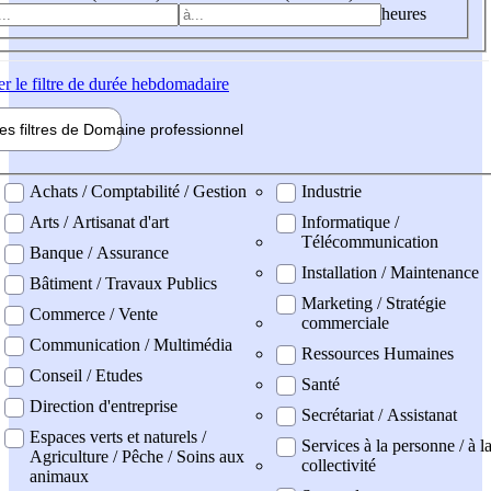
heures
er
le filtre de durée hebdomadaire
les filtres de
Domaine pro
fessionnel
ne professionel
Achats / Comptabilité / Gestion
Industrie
Arts / Artisanat d'art
Informatique /
Télécommunication
Banque / Assurance
Installation / Maintenance
Bâtiment / Travaux Publics
Marketing / Stratégie
Commerce / Vente
commerciale
Communication / Multimédia
Ressources Humaines
Conseil / Etudes
Santé
Direction d'entreprise
Secrétariat / Assistanat
Espaces verts et naturels /
Services à la personne / à l
Agriculture / Pêche / Soins aux
collectivité
animaux