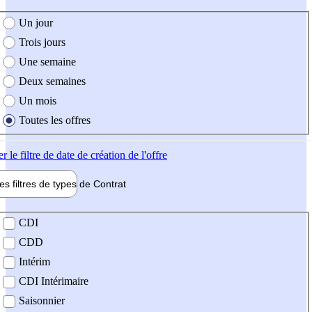
e création de l'offre
Un jour
Trois jours
Une semaine
Deux semaines
Un mois
Toutes les offres
er
le filtre de date de création de l'offre
les filtres de types de
Contrat
de contrat
CDI
CDD
Intérim
CDI Intérimaire
Saisonnier