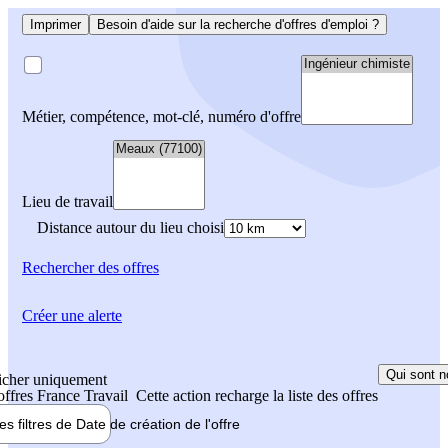
Imprimer
Besoin d'aide sur la recherche d'offres d'emploi ?
Métier, compétence, mot-clé, numéro d'offre
Lieu de travail
Distance autour du lieu choisi
Rechercher
des offres
Créer une alerte
Qui sont n
icher uniquement
 offres France Travail
Cette action recharge la liste des offres
les filtres de
Date de création
de l'offre