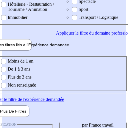
Spectacle
Hôtellerie - Restauration /
Tourisme / Animation
Sport
Immobilier
Transport / Logistique
Appliquer
le filtre du domaine professi
es filtres liés à l'
Expérience
demandée
ience demandée
Moins de 1 an
De 1 à 3 ans
Plus de 3 ans
Non renseignée
er
le filtre de l'expérience demandée
Plus De
Filtres
IFICATION
par France travail,