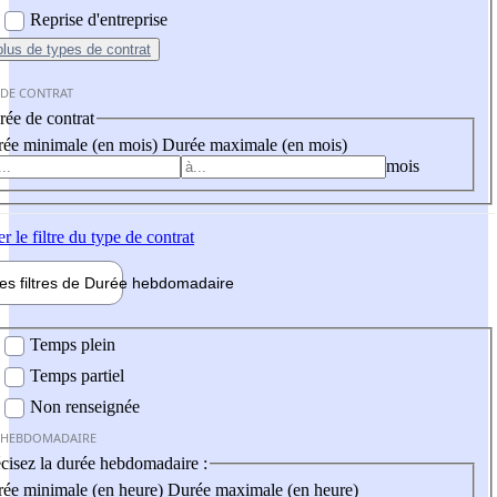
Reprise d'entreprise
plus
de types de contrat
 DE CONTRAT
ée de contrat
ée minimale (en mois)
Durée maximale (en mois)
mois
er
le filtre du type de contrat
les filtres de
Durée hebdo
madaire
 hebdomadaire
Temps plein
Temps partiel
Non renseignée
 HEBDOMADAIRE
cisez la durée hebdomadaire :
ée minimale (en heure)
Durée maximale (en heure)