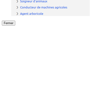
Fermer
Fermer
le détail de l'offre
/
Offre
sur
Offre précéden