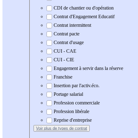
CDI de chantier ou d'opération
Contrat d'Engagement Educatif
Contrat intermittent
Contrat pacte
Contrat d'usage
CUI - CAE
CUI - CIE
Engagement à servir dans la réserve
Franchise
Insertion par l'activ.éco.
Portage salarial
Profession commerciale
Profession libérale
Reprise d'entreprise
Voir plus
de types de contrat