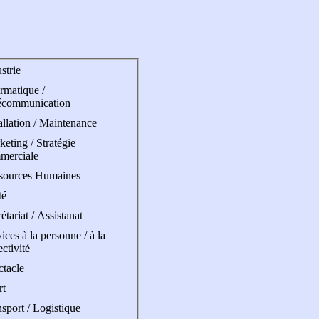
strie
rmatique /
écommunication
allation / Maintenance
eting / Stratégie
merciale
sources Humaines
té
étariat / Assistanat
ices à la personne / à la
ectivité
ctacle
rt
sport / Logistique