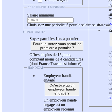
de
l
SALAIRE BRUT MINIMUM
se
si
Salaire minimum
Po
co
Choisissez une périodicité pour le salaire saisi
En
OPPORTUNITÉS
Soyez parmi les 1ers à postuler
Pourquoi serez-vous parmi les
premiers à postuler ?
L'
Offres de plus de 15 jours,
pe
comptant moins de 4 candidatures
en
(dont France Travail est informé)
ha
HANDICAP
un
pr
Employeur handi-
de
engagé
ad
Qu'est-ce qu'un
ca
employeur handi-
sa
engagé ?
le
Un employeur handi-
engagé est un
employeur reconnu