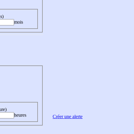
s)
mois
ure)
heures
Créer une alerte