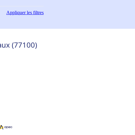
Appliquer
les filtres
ux (77100)