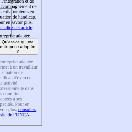
 l’intégration et de
’accompagnement de
s collaborateurs en
tuation de handicap.
ur en savoir plus,
nsultez cet article
.
treprise adaptée
Qu'est-ce qu'une
entreprise adaptée
?
entreprise adaptée
rmet à un travailleur
 situation de
ndicap d'exercer
e activité
ofessionnelle dans
s conditions
aptées à ses
pacités. Pour en
voir plus,
consultez
 site de l’UNEA
.