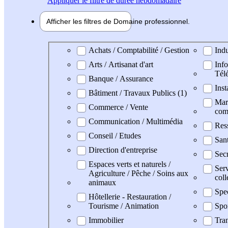
Appliquer
le filtre de durée hebdomadaire
Afficher les filtres de
Domaine pro
fessionnel
Domaine professionel
Achats / Comptabilité / Gestion
Indu
Arts / Artisanat d'art
Info
Tél
Banque / Assurance
Inst
Bâtiment / Travaux Publics (1)
Mark
Commerce / Vente
com
Communication / Multimédia
Res
Conseil / Etudes
San
Direction d'entreprise
Secr
Espaces verts et naturels /
Serv
Agriculture / Pêche / Soins aux
coll
animaux
Spe
Hôtellerie - Restauration /
Tourisme / Animation
Spo
Immobilier
Tran