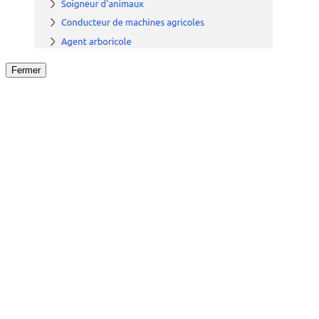
Fermer
Fermer
le détail de l'offre
/
Offre
sur
Offre précéden