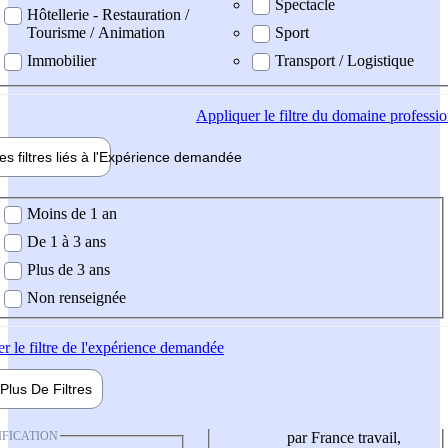
Spectacle
Hôtellerie - Restauration /
Tourisme / Animation
Sport
Immobilier
Transport / Logistique
Appliquer
le filtre du domaine professi
es filtres liés à l'
Expérience
demandée
ience demandée
Moins de 1 an
De 1 à 3 ans
Plus de 3 ans
Non renseignée
er
le filtre de l'expérience demandée
Plus De
Filtres
IFICATION
par France travail,