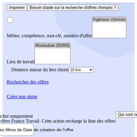
Imprimer
Besoin d'aide sur la recherche d'offres d'emploi ?
Métier, compétence, mot-clé, numéro d'offre
Lieu de travail
Distance autour du lieu choisi
Rechercher
des offres
Créer une alerte
Qui sont n
icher uniquement
 offres France Travail
Cette action recharge la liste des offres
les filtres de
Date de création
de l'offre