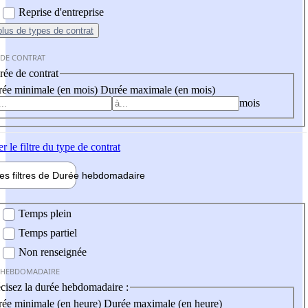
Reprise d'entreprise
plus
de types de contrat
 DE CONTRAT
ée de contrat
ée minimale (en mois)
Durée maximale (en mois)
mois
er
le filtre du type de contrat
les filtres de
Durée hebdo
madaire
 hebdomadaire
Temps plein
Temps partiel
Non renseignée
 HEBDOMADAIRE
cisez la durée hebdomadaire :
ée minimale (en heure)
Durée maximale (en heure)