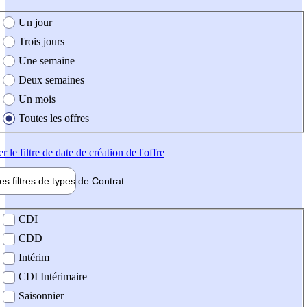
e création de l'offre
Un jour
Trois jours
Une semaine
Deux semaines
Un mois
Toutes les offres
er
le filtre de date de création de l'offre
les filtres de types de
Contrat
de contrat
CDI
CDD
Intérim
CDI Intérimaire
Saisonnier