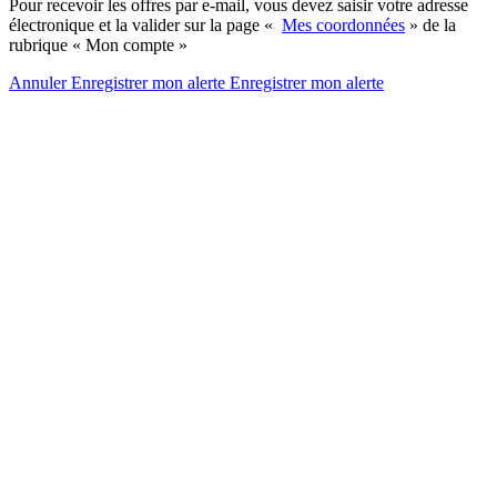
Pour recevoir les offres par e-mail, vous devez saisir votre adresse
électronique et la valider sur la page «
Mes coordonnées
» de la
rubrique « Mon compte »
Annuler
Enregistrer mon alerte
Enregistrer
mon alerte