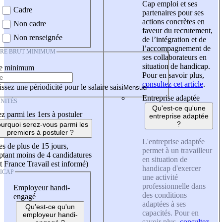
Cap emploi et ses
Cadre
partenaires pour ses
actions concrètes en
Non cadre
faveur du recrutement,
Non renseignée
de l’intégration et de
l’accompagnement de
IRE BRUT MINIMUM
ses collaborateurs en
situation de handicap.
re minimum
Pour en savoir plus,
consultez cet article
.
ssez une périodicité pour le salaire saisi
Entreprise adaptée
NITÉS
Qu'est-ce qu'une
z parmi les 1ers à postuler
entreprise adaptée
?
urquoi serez-vous parmi les
premiers à postuler ?
L'entreprise adaptée
es de plus de 15 jours,
permet à un travailleur
tant moins de 4 candidatures
en situation de
t France Travail est informé)
handicap d'exercer
ICAP
une activité
professionnelle dans
Employeur handi-
des conditions
engagé
adaptées à ses
Qu'est-ce qu'un
capacités. Pour en
employeur handi-
savoir plus,
consultez