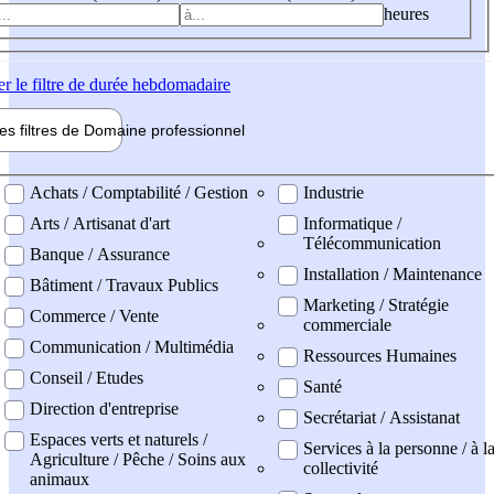
heures
er
le filtre de durée hebdomadaire
les filtres de
Domaine pro
fessionnel
ne professionel
Achats / Comptabilité / Gestion
Industrie
Arts / Artisanat d'art
Informatique /
Télécommunication
Banque / Assurance
Installation / Maintenance
Bâtiment / Travaux Publics
Marketing / Stratégie
Commerce / Vente
commerciale
Communication / Multimédia
Ressources Humaines
Conseil / Etudes
Santé
Direction d'entreprise
Secrétariat / Assistanat
Espaces verts et naturels /
Services à la personne / à l
Agriculture / Pêche / Soins aux
collectivité
animaux