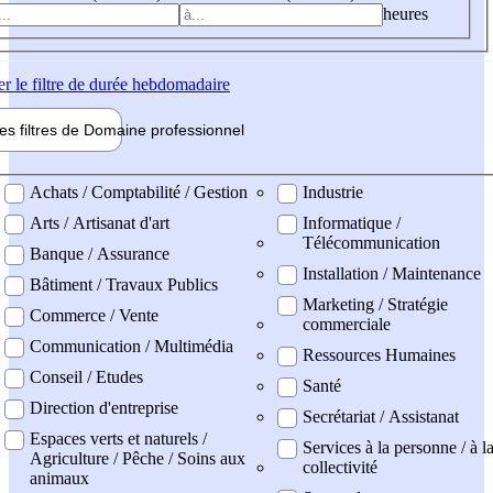
heures
er
le filtre de durée hebdomadaire
les filtres de
Domaine pro
fessionnel
ne professionel
Achats / Comptabilité / Gestion
Industrie
Arts / Artisanat d'art
Informatique /
Télécommunication
Banque / Assurance
Installation / Maintenance
Bâtiment / Travaux Publics
Marketing / Stratégie
Commerce / Vente
commerciale
Communication / Multimédia
Ressources Humaines
Conseil / Etudes
Santé
Direction d'entreprise
Secrétariat / Assistanat
Espaces verts et naturels /
Services à la personne / à l
Agriculture / Pêche / Soins aux
collectivité
animaux