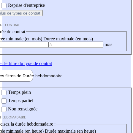
Reprise d'entreprise
plus
de types de contrat
 DE CONTRAT
ée de contrat
ée minimale (en mois)
Durée maximale (en mois)
mois
er
le filtre du type de contrat
les filtres de
Durée hebdo
madaire
 hebdomadaire
Temps plein
Temps partiel
Non renseignée
 HEBDOMADAIRE
cisez la durée hebdomadaire :
ée minimale (en heure)
Durée maximale (en heure)