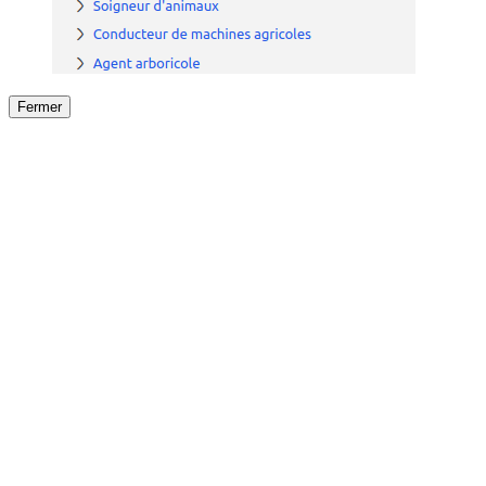
Fermer
Fermer
le détail de l'offre
/
Offre
sur
Offre précéden