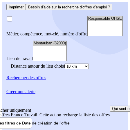
Imprimer
Besoin d'aide sur la recherche d'offres d'emploi ?
Métier, compétence, mot-clé, numéro d'offre
Lieu de travail
Distance autour du lieu choisi
Rechercher
des offres
Créer une alerte
Qui sont n
icher uniquement
 offres France Travail
Cette action recharge la liste des offres
les filtres de
Date de création
de l'offre