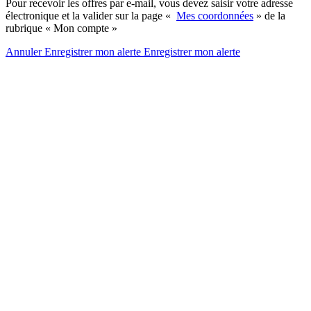
Pour recevoir les offres par e-mail, vous devez saisir votre adresse
électronique et la valider sur la page «
Mes coordonnées
» de la
rubrique « Mon compte »
Annuler
Enregistrer mon alerte
Enregistrer
mon alerte