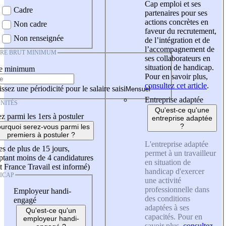
Cap emploi et ses
Cadre
partenaires pour ses
actions concrètes en
Non cadre
faveur du recrutement,
Non renseignée
de l’intégration et de
l’accompagnement de
IRE BRUT MINIMUM
ses collaborateurs en
situation de handicap.
re minimum
Pour en savoir plus,
consultez cet article
.
ssez une périodicité pour le salaire saisi
Entreprise adaptée
NITÉS
Qu'est-ce qu'une
z parmi les 1ers à postuler
entreprise adaptée
?
urquoi serez-vous parmi les
premiers à postuler ?
L'entreprise adaptée
es de plus de 15 jours,
permet à un travailleur
tant moins de 4 candidatures
en situation de
t France Travail est informé)
handicap d'exercer
ICAP
une activité
professionnelle dans
Employeur handi-
des conditions
engagé
adaptées à ses
Qu'est-ce qu'un
capacités. Pour en
employeur handi-
savoir plus,
consultez