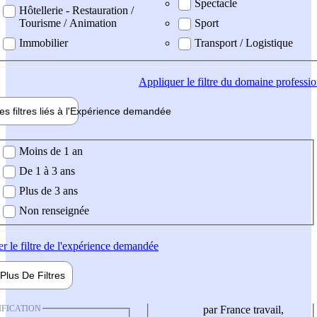
Spectacle
Hôtellerie - Restauration /
Tourisme / Animation
Sport
Immobilier
Transport / Logistique
Appliquer
le filtre du domaine professi
es filtres liés à l'
Expérience
demandée
ience demandée
Moins de 1 an
De 1 à 3 ans
Plus de 3 ans
Non renseignée
er
le filtre de l'expérience demandée
Plus De
Filtres
IFICATION
par France travail,