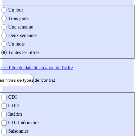
e création de l'offre
Un jour
Trois jours
Une semaine
Deux semaines
Un mois
Toutes les offres
er
le filtre de date de création de l'offre
les filtres de types de
Contrat
de contrat
CDI
CDD
Intérim
CDI Intérimaire
Saisonnier