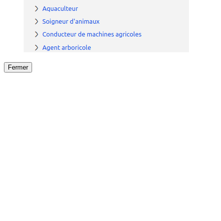
Fermer
Fermer
le détail de l'offre
/
Offre
sur
Offre précéden