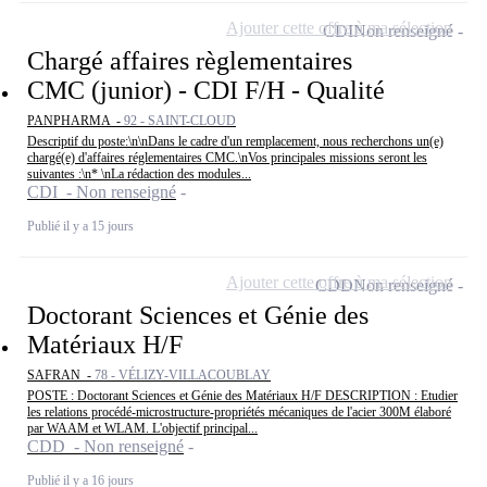
Ajouter cette offre à ma sélection
CDI
Non renseigné
Chargé affaires règlementaires
CMC (junior) - CDI F/H - Qualité
PANPHARMA -
92 - SAINT-CLOUD
Descriptif du poste:\n\nDans le cadre d'un remplacement, nous recherchons un(e)
chargé(e) d'affaires réglementaires CMC.\nVos principales missions seront les
suivantes :\n* \nLa rédaction des modules...
CDI - Non renseigné
Publié il y a 15 jours
Ajouter cette offre à ma sélection
CDD
Non renseigné
Doctorant Sciences et Génie des
Matériaux H/F
SAFRAN -
78 - VÉLIZY-VILLACOUBLAY
POSTE : Doctorant Sciences et Génie des Matériaux H/F DESCRIPTION : Etudier
les relations procédé-microstructure-propriétés mécaniques de l'acier 300M élaboré
par WAAM et WLAM. L'objectif principal...
CDD - Non renseigné
Publié il y a 16 jours