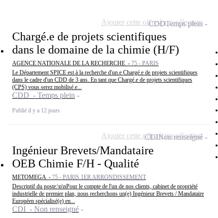
Ajouter cette offre à ma sélection
CDD
Temps plein
Chargé.e de projets scientifiques
dans le domaine de la chimie (H/F)
AGENCE NATIONALE DE LA RECHERCHE -
75 - PARIS
Le Département SPICE est à la recherche d'un.e Chargé.e de projets scientifiques
dans le cadre d'un CDD de 3 ans. En tant que Chargé.e de projets scientifiques
(CPS) vous serez mobilisé.e...
CDD - Temps plein
Publié il y a 12 jours
Ajouter cette offre à ma sélection
CDI
Non renseigné
Ingénieur Brevets/Mandataire
OEB Chimie F/H - Qualité
METOMEGA -
75 - PARIS 1ER ARRONDISSEMENT
Descriptif du poste:\n\nPour le compte de l'un de nos clients, cabinet de propriété
industrielle de premier plan, nous recherchons un(e) Ingénieur Brevets / Mandataire
Européen spécialisé(e) en...
CDI - Non renseigné