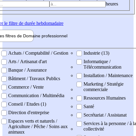
heures
er
le filtre de durée hebdomadaire
les filtres de
Domaine pro
fessionnel
ne professionel
Achats / Comptabilité / Gestion
Industrie (13)
Arts / Artisanat d'art
Informatique /
Télécommunication
Banque / Assurance
Installation / Maintenance
Bâtiment / Travaux Publics
Marketing / Stratégie
Commerce / Vente
commerciale
Communication / Multimédia
Ressources Humaines
Conseil / Etudes (1)
Santé
Direction d'entreprise
Secrétariat / Assistanat
Espaces verts et naturels /
Services à la personne / à l
Agriculture / Pêche / Soins aux
collectivité
animaux