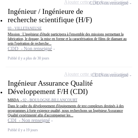
Ajouter cette offre à ma sélection
CDD
Non renseigné
Ingénieur / Ingénieure de
recherche scientifique (H/F)
93 - VILLETANEUSE
Mission : L'ingénieur d'étude participera à l'ensemble des missions permettant la
fabrication, le dopage, la mise en forme et la caractérisation de films de diamant au
sein l'opération de recherche...
CDD - Non renseigné
Publié il y a plus de 30 jours
Ajouter cette offre à ma sélection
CDI
Non renseigné
Ingénieur Assurance Qualité
Développement F/H (CDI)
MBDA -
92 - BOULOGNE-BILLANCOURT
Dans le cadre du développement d'équipements de test complexes destinés à des
programmes à forte exigence qualité, nous recherchons un Ingénieur Assurance
Qualité expérimenté afin d'accompagner les...
CDI - Non renseigné
Publié il y a 19 jours