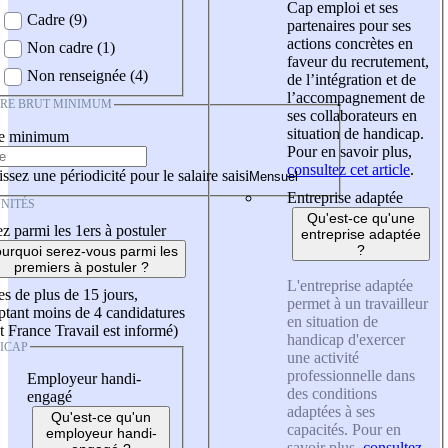
Cap emploi et ses
Cadre (9)
partenaires pour ses
actions concrètes en
Non cadre (1)
faveur du recrutement,
Non renseignée (4)
de l’intégration et de
l’accompagnement de
IRE BRUT MINIMUM
ses collaborateurs en
situation de handicap.
re minimum
Pour en savoir plus,
consultez cet article
.
ssez une périodicité pour le salaire saisi
Entreprise adaptée
NITÉS
Qu'est-ce qu'une
z parmi les 1ers à postuler
entreprise adaptée
?
urquoi serez-vous parmi les
premiers à postuler ?
L'entreprise adaptée
es de plus de 15 jours,
permet à un travailleur
tant moins de 4 candidatures
en situation de
t France Travail est informé)
handicap d'exercer
ICAP
une activité
professionnelle dans
Employeur handi-
des conditions
engagé
adaptées à ses
Qu'est-ce qu'un
capacités. Pour en
employeur handi-
savoir plus,
consultez