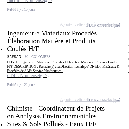
Intérim - Non renseigné
Publié il y a 15 jours
Ajouter cette offre à ma sélection
CDI
Non renseigné
Ingénieur·e Matériaux Procédés
Élaboration Matière et Produits
Coulés H/F
SAFRAN -
92 - COLOMBES
POSTE : Ingénieur·e Matériaux Procédés Élaboration Matière et Produits Coulés
H/F DESCRIPTION : Rattaché(e) à la Direction Technique/ Division Matériaux &
Procédés de SAE/ Service Matériaux et...
CDI - Non renseigné
Publié il y a 22 jours
Ajouter cette offre à ma sélection
CDI
Non renseigné
Chimiste - Coordinateur de Projets
en Analyses Environnementales
Sites & Sols Pollués - Eaux H/F