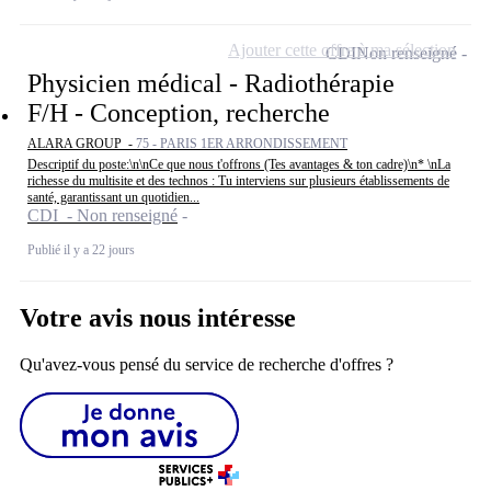
Ajouter cette offre à ma sélection
CDI
Non renseigné
Physicien médical - Radiothérapie
F/H - Conception, recherche
ALARA GROUP -
75 - PARIS 1ER ARRONDISSEMENT
Descriptif du poste:\n\nCe que nous t'offrons (Tes avantages & ton cadre)\n* \nLa
richesse du multisite et des technos : Tu interviens sur plusieurs établissements de
santé, garantissant un quotidien...
CDI - Non renseigné
Publié il y a 22 jours
Votre avis nous intéresse
Qu'avez-vous pensé du service de recherche d'offres ?