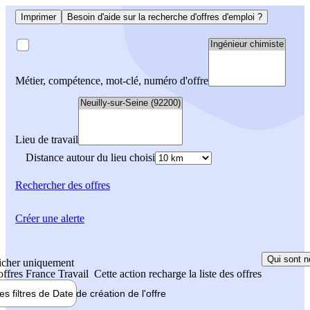
Imprimer
Besoin d'aide sur la recherche d'offres d'emploi ?
Métier, compétence, mot-clé, numéro d'offre
Lieu de travail
Distance autour du lieu choisi
Rechercher
des offres
Créer une alerte
Qui sont n
icher uniquement
 offres France Travail
Cette action recharge la liste des offres
les filtres de
Date de création
de l'offre