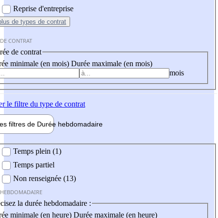
Reprise d'entreprise
plus
de types de contrat
 DE CONTRAT
ée de contrat
ée minimale (en mois)
Durée maximale (en mois)
mois
er
le filtre du type de contrat
les filtres de
Durée hebdo
madaire
 hebdomadaire
Temps plein (1)
Temps partiel
Non renseignée (13)
 HEBDOMADAIRE
cisez la durée hebdomadaire :
ée minimale (en heure)
Durée maximale (en heure)