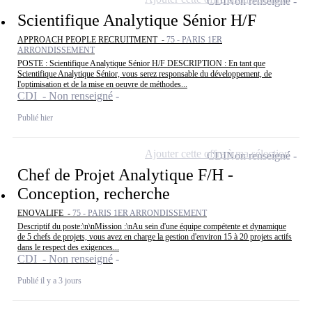
CDI
Non renseigné
Scientifique Analytique Sénior H/F
APPROACH PEOPLE RECRUITMENT -
75 - PARIS 1ER
ARRONDISSEMENT
POSTE : Scientifique Analytique Sénior H/F DESCRIPTION : En tant que
Scientifique Analytique Sénior, vous serez responsable du développement, de
l'optimisation et de la mise en oeuvre de méthodes...
CDI - Non renseigné
Publié hier
Ajouter cette offre à ma sélection
CDI
Non renseigné
Chef de Projet Analytique F/H -
Conception, recherche
ENOVALIFE -
75 - PARIS 1ER ARRONDISSEMENT
Descriptif du poste:\n\nMission :\nAu sein d'une équipe compétente et dynamique
de 5 chefs de projets, vous avez en charge la gestion d'environ 15 à 20 projets actifs
dans le respect des exigences...
CDI - Non renseigné
Publié il y a 3 jours