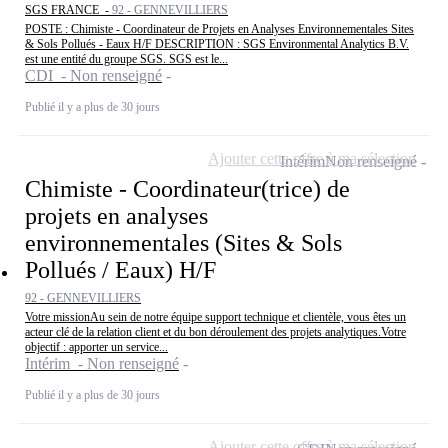
SGS FRANCE -
92 - GENNEVILLIERS
POSTE : Chimiste - Coordinateur de Projets en Analyses Environnementales Sites
& Sols Pollués - Eaux H/F DESCRIPTION : SGS Environmental Analytics B.V.
est une entité du groupe SGS. SGS est le...
CDI - Non renseigné
Publié il y a plus de 30 jours
Ajouter cette offre à ma sélection
Intérim
Non renseigné
Chimiste - Coordinateur(trice) de
projets en analyses
environnementales (Sites & Sols
Pollués / Eaux) H/F
92 - GENNEVILLIERS
Votre missionAu sein de notre équipe support technique et clientèle, vous êtes un
acteur clé de la relation client et du bon déroulement des projets analytiques.Votre
objectif : apporter un service...
Intérim - Non renseigné
Publié il y a plus de 30 jours
Ajouter cette offre à ma sélection