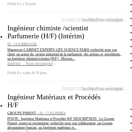
Publié il y a 19 jours
Ajouter cette offre à ma sélection
Intérim
Non renseigné
Ingénieur chimiste /scientist
Parfumerie (H/F) (Intérim)
92 - COURBEVOIE
Manpower CABINET EXPERTS LIFE SCIENCE PARIS recherche pour son
client, un acteur du secteur industriel de la parfumerie, des arômes et ingrédients.,
un Ingénieur chimiste/scientist (H/F) . Mission...
Intérim - Non renseigné
Publié il y a plus de 30 jours
Ajouter cette offre à ma sélection
Intérim
Non renseigné
Ingénieur Matériaux et Procédés
H/F
GROUPE PIMENT -
92 - COLOMBES
POSTE : Ingénieur Matériaux et Procédés H/F DESCRIPTION : Le Groupe
Piment, expert en recrutement, recherche pour son collaborateur, un Groupe
aéronautique français, un Ingénieur matériaux et...