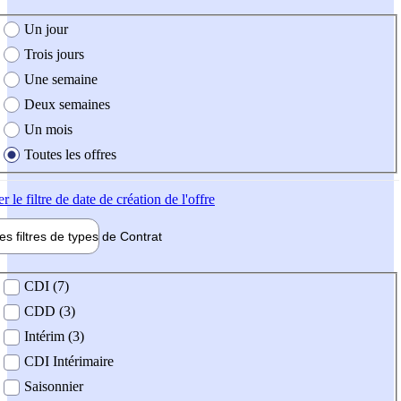
e création de l'offre
Un jour
Trois jours
Une semaine
Deux semaines
Un mois
Toutes les offres
er
le filtre de date de création de l'offre
les filtres de types de
Contrat
de contrat
CDI (7)
CDD (3)
Intérim (3)
CDI Intérimaire
Saisonnier