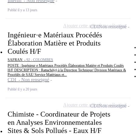
Intérim - Non renseigné
Publié il y a 13 jours
Ajouter cette offre à ma sélection
CDI
Non renseigné
Ingénieur·e Matériaux Procédés
Élaboration Matière et Produits
Coulés H/F
SAFRAN -
92 - COLOMBES
POSTE : Ingénieur·e Matériaux Procédés Élaboration Matière et Produits Coulés
H/F DESCRIPTION : Rattaché(e) à la Direction Technique/ Division Matériaux &
Procédés de SAE/ Service Matériaux et...
CDI - Non renseigné
Publié il y a 20 jours
Ajouter cette offre à ma sélection
CDI
Non renseigné
Chimiste - Coordinateur de Projets
en Analyses Environnementales
Sites & Sols Pollués - Eaux H/F