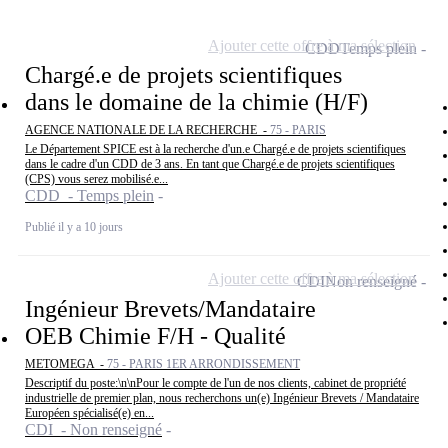
Ajouter cette offre à ma sélection
CDD
Temps plein
Chargé.e de projets scientifiques
dans le domaine de la chimie (H/F)
AGENCE NATIONALE DE LA RECHERCHE -
75 - PARIS
Le Département SPICE est à la recherche d'un.e Chargé.e de projets scientifiques
dans le cadre d'un CDD de 3 ans. En tant que Chargé.e de projets scientifiques
(CPS) vous serez mobilisé.e...
CDD - Temps plein
Publié il y a 10 jours
Ajouter cette offre à ma sélection
CDI
Non renseigné
Ingénieur Brevets/Mandataire
OEB Chimie F/H - Qualité
METOMEGA -
75 - PARIS 1ER ARRONDISSEMENT
Descriptif du poste:\n\nPour le compte de l'un de nos clients, cabinet de propriété
industrielle de premier plan, nous recherchons un(e) Ingénieur Brevets / Mandataire
Européen spécialisé(e) en...
CDI - Non renseigné