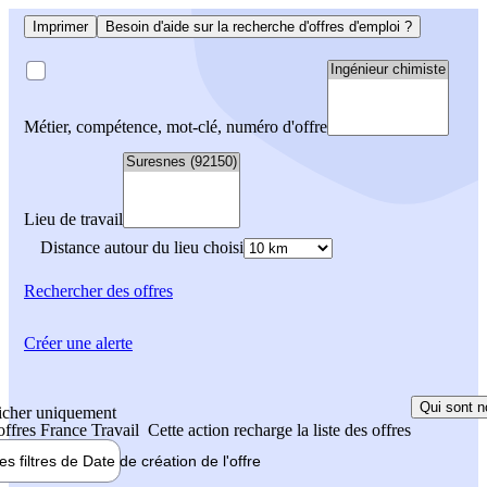
Imprimer
Besoin d'aide sur la recherche d'offres d'emploi ?
Métier, compétence, mot-clé, numéro d'offre
Lieu de travail
Distance autour du lieu choisi
Rechercher
des offres
Créer une alerte
Qui sont n
icher uniquement
 offres France Travail
Cette action recharge la liste des offres
les filtres de
Date de création
de l'offre