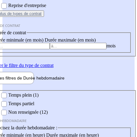
Reprise d'entreprise
plus
de types de contrat
 DE CONTRAT
ée de contrat
ée minimale (en mois)
Durée maximale (en mois)
mois
er
le filtre du type de contrat
les filtres de
Durée hebdo
madaire
 hebdomadaire
Temps plein (1)
Temps partiel
Non renseignée (12)
 HEBDOMADAIRE
cisez la durée hebdomadaire :
ée minimale (en heure)
Durée maximale (en heure)