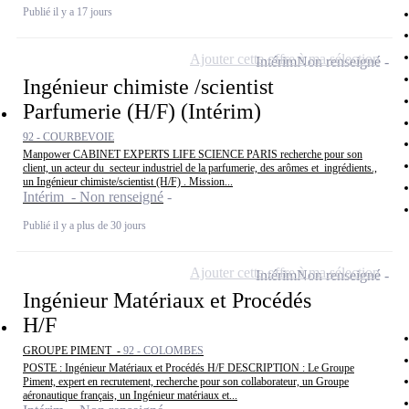
Publié il y a 17 jours
Ajouter cette offre à ma sélection
Intérim
Non renseigné
Ingénieur chimiste /scientist
Parfumerie (H/F) (Intérim)
92 - COURBEVOIE
Manpower CABINET EXPERTS LIFE SCIENCE PARIS recherche pour son
client, un acteur du secteur industriel de la parfumerie, des arômes et ingrédients.,
un Ingénieur chimiste/scientist (H/F) . Mission...
Intérim - Non renseigné
Publié il y a plus de 30 jours
Ajouter cette offre à ma sélection
Intérim
Non renseigné
Ingénieur Matériaux et Procédés
H/F
GROUPE PIMENT -
92 - COLOMBES
POSTE : Ingénieur Matériaux et Procédés H/F DESCRIPTION : Le Groupe
Piment, expert en recrutement, recherche pour son collaborateur, un Groupe
aéronautique français, un Ingénieur matériaux et...