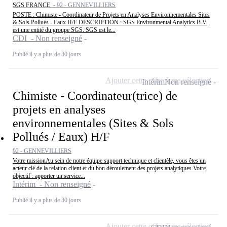
SGS FRANCE -
92 - GENNEVILLIERS
POSTE : Chimiste - Coordinateur de Projets en Analyses Environnementales Sites
& Sols Pollués - Eaux H/F DESCRIPTION : SGS Environmental Analytics B.V.
est une entité du groupe SGS. SGS est le...
CDI - Non renseigné
Publié il y a plus de 30 jours
Ajouter cette offre à ma sélection
Intérim
Non renseigné
Chimiste - Coordinateur(trice) de
projets en analyses
environnementales (Sites & Sols
Pollués / Eaux) H/F
92 - GENNEVILLIERS
Votre missionAu sein de notre équipe support technique et clientèle, vous êtes un
acteur clé de la relation client et du bon déroulement des projets analytiques.Votre
objectif : apporter un service...
Intérim - Non renseigné
Publié il y a plus de 30 jours
Ajouter cette offre à ma sélection