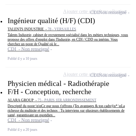
Ajouter cette offre à ma sélection
CDI
Non renseigné
Ingénieur qualité (H/F) (CDI)
TALENTS INDUSTRIE -
78 - VERSAILLES
Talents Industrie, cabinet de recrutement spécialisé dans les métiers techniques, vous
propose des offres d'emploi dans l'Industrie, en CDI / CDD ou intérim. Vous
cherchez un poste de Qualité où le...
CDI - Non renseigné
Publié il y a 10 jours
Ajouter cette offre à ma sélection
CDI
Non renseigné
Physicien médical - Radiothérapie
F/H - Conception, recherche
ALARA GROUP -
75 - PARIS 1ER ARRONDISSEMENT
Descriptif du poste:\n\nCe que nous t'offrons (Tes avantages & ton cadre)\n* \nLa
richesse du multisite et des technos : Tu interviens sur plusieurs établissements de
santé, garantissant un quotidien...
CDI - Non renseigné
Publié il y a 20 jours