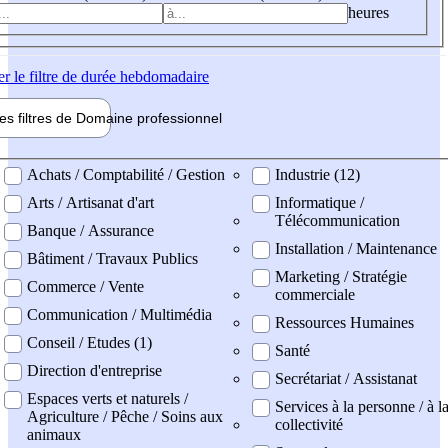
heures
er
le filtre de durée hebdomadaire
les filtres de
Domaine pro
fessionnel
ne professionel
Achats / Comptabilité / Gestion
Industrie (12)
Arts / Artisanat d'art
Informatique /
Télécommunication
Banque / Assurance
Installation / Maintenance
Bâtiment / Travaux Publics
Marketing / Stratégie
Commerce / Vente
commerciale
Communication / Multimédia
Ressources Humaines
Conseil / Etudes (1)
Santé
Direction d'entreprise
Secrétariat / Assistanat
Espaces verts et naturels /
Services à la personne / à l
Agriculture / Pêche / Soins aux
collectivité
animaux