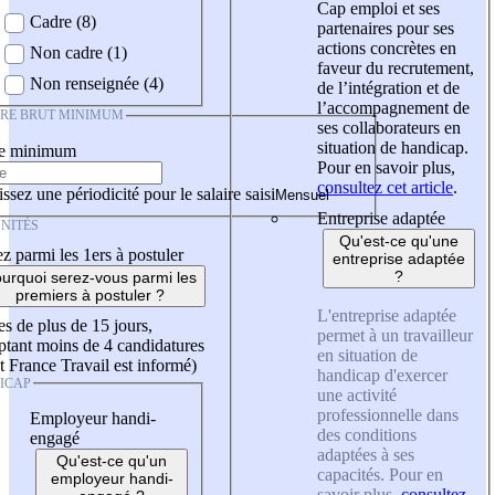
Cap emploi et ses
Cadre (8)
partenaires pour ses
actions concrètes en
Non cadre (1)
faveur du recrutement,
Non renseignée (4)
de l’intégration et de
l’accompagnement de
IRE BRUT MINIMUM
ses collaborateurs en
situation de handicap.
re minimum
Pour en savoir plus,
consultez cet article
.
ssez une périodicité pour le salaire saisi
Entreprise adaptée
NITÉS
Qu'est-ce qu'une
z parmi les 1ers à postuler
entreprise adaptée
?
urquoi serez-vous parmi les
premiers à postuler ?
L'entreprise adaptée
es de plus de 15 jours,
permet à un travailleur
tant moins de 4 candidatures
en situation de
t France Travail est informé)
handicap d'exercer
ICAP
une activité
professionnelle dans
Employeur handi-
des conditions
engagé
adaptées à ses
Qu'est-ce qu'un
capacités. Pour en
employeur handi-
savoir plus,
consultez