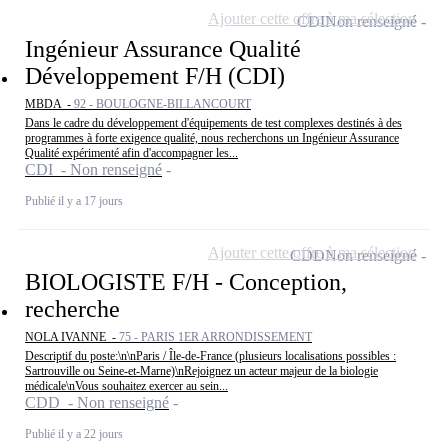
Ajouter cette offre à ma sélection
CDI
Non renseigné
Ingénieur Assurance Qualité
Développement F/H (CDI)
MBDA -
92 - BOULOGNE-BILLANCOURT
Dans le cadre du développement d'équipements de test complexes destinés à des
programmes à forte exigence qualité, nous recherchons un Ingénieur Assurance
Qualité expérimenté afin d'accompagner les...
CDI - Non renseigné
Publié il y a 17 jours
Ajouter cette offre à ma sélection
CDD
Non renseigné
BIOLOGISTE F/H - Conception,
recherche
NOLA IVANNE -
75 - PARIS 1ER ARRONDISSEMENT
Descriptif du poste:\n\nParis / Île-de-France (plusieurs localisations possibles :
Sartrouville ou Seine-et-Marne)\nRejoignez un acteur majeur de la biologie
médicale\nVous souhaitez exercer au sein...
CDD - Non renseigné
Publié il y a 22 jours