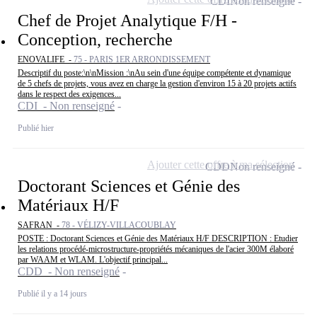
CDI
Non renseigné
Chef de Projet Analytique F/H -
Conception, recherche
ENOVALIFE -
75 - PARIS 1ER ARRONDISSEMENT
Descriptif du poste:\n\nMission :\nAu sein d'une équipe compétente et dynamique
de 5 chefs de projets, vous avez en charge la gestion d'environ 15 à 20 projets actifs
dans le respect des exigences...
CDI - Non renseigné
Publié hier
Ajouter cette offre à ma sélection
CDD
Non renseigné
Doctorant Sciences et Génie des
Matériaux H/F
SAFRAN -
78 - VÉLIZY-VILLACOUBLAY
POSTE : Doctorant Sciences et Génie des Matériaux H/F DESCRIPTION : Etudier
les relations procédé-microstructure-propriétés mécaniques de l'acier 300M élaboré
par WAAM et WLAM. L'objectif principal...
CDD - Non renseigné
Publié il y a 14 jours