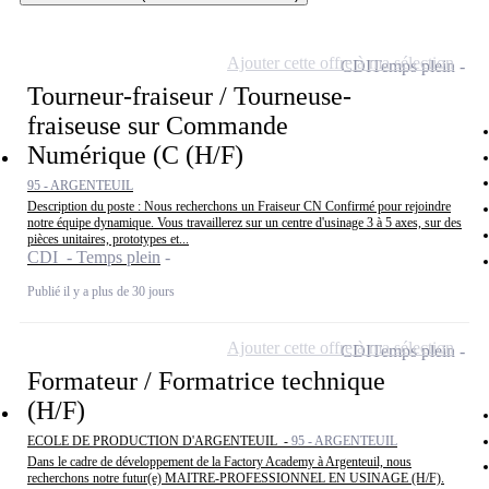
Ajouter cette offre à ma sélection
CDI
Temps plein
Tourneur-fraiseur / Tourneuse-
fraiseuse sur Commande
Numérique (C (H/F)
95 - ARGENTEUIL
Description du poste : Nous recherchons un Fraiseur CN Confirmé pour rejoindre
notre équipe dynamique. Vous travaillerez sur un centre d'usinage 3 à 5 axes, sur des
pièces unitaires, prototypes et...
CDI - Temps plein
Publié il y a plus de 30 jours
Ajouter cette offre à ma sélection
CDI
Temps plein
Formateur / Formatrice technique
(H/F)
ECOLE DE PRODUCTION D'ARGENTEUIL -
95 - ARGENTEUIL
Dans le cadre de développement de la Factory Academy à Argenteuil, nous
recherchons notre futur(e) MAITRE-PROFESSIONNEL EN USINAGE (H/F).