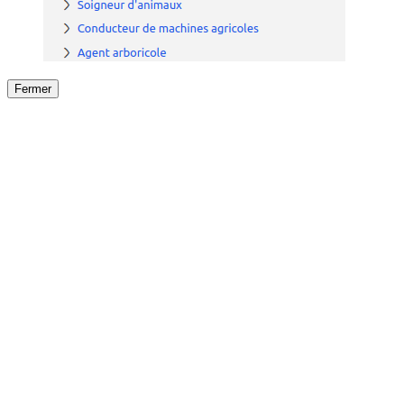
Fermer
Fermer
le détail de l'offre
/
Offre
sur
Offre précéden