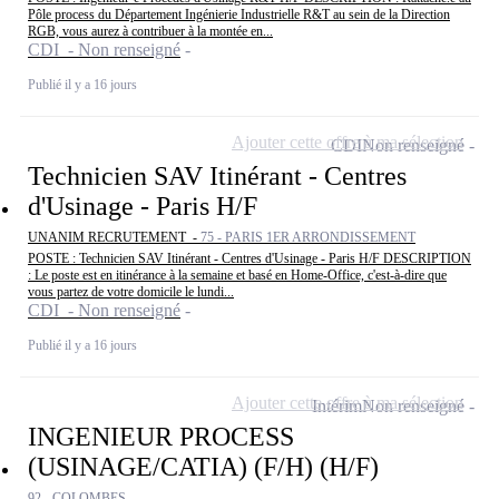
Pôle process du Département Ingénierie Industrielle R&T au sein de la Direction
RGB, vous aurez à contribuer à la montée en...
CDI - Non renseigné
Publié il y a 16 jours
Ajouter cette offre à ma sélection
CDI
Non renseigné
Technicien SAV Itinérant - Centres
d'Usinage - Paris H/F
UNANIM RECRUTEMENT -
75 - PARIS 1ER ARRONDISSEMENT
POSTE : Technicien SAV Itinérant - Centres d'Usinage - Paris H/F DESCRIPTION
: Le poste est en itinérance à la semaine et basé en Home-Office, c'est-à-dire que
vous partez de votre domicile le lundi...
CDI - Non renseigné
Publié il y a 16 jours
Ajouter cette offre à ma sélection
Intérim
Non renseigné
INGENIEUR PROCESS
(USINAGE/CATIA) (F/H) (H/F)
92 - COLOMBES