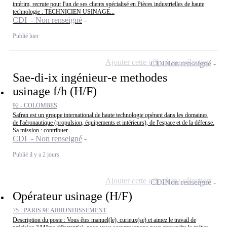
intérim, recrute pour l'un de ses clients spécialisé en Pièces industrielles de haute
technologie : TECHNICIEN USINAGE...
CDI - Non renseigné
Publié hier
Ajouter cette offre à ma sélection
CDI
Non renseigné
Sae-di-ix ingénieur-e methodes
usinage f/h (H/F)
92 - COLOMBES
Safran est un groupe international de haute technologie opérant dans les domaines
de l'aéronautique (propulsion, équipements et intérieurs), de l'espace et de la défense.
Sa mission : contribuer...
CDI - Non renseigné
Publié il y a 2 jours
Ajouter cette offre à ma sélection
CDI
Non renseigné
Opérateur usinage (H/F)
75 - PARIS 9E ARRONDISSEMENT
Description du poste : Vous êtes manuel(le), curieux(se) et aimez le travail de