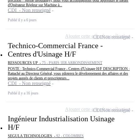
précision ? Même débutant(e), nous vous accompagnons pour apprendre le métier
d'Opérateur Régleur sur Machine à...
CDI - Non renseigné
Publié il y a 6 jours
Ajouter cette offre à ma sélection
CDI
Non renseigné
Technico-Commercial France -
Centres d'Usinage H/F
RESSOURCES UP -
75 - PARIS 1ER ARRONDISSEMENT
POSTE : Technico-Commercial France - Centres d'Usinage H/F DESCRIPTION :
Rattaché au Directeur Général, vous piloterez le développement des affaires et des
projets auprès de clients et prescripteurs...
CDI - Non renseigné
Publié il y a 16 jours
Ajouter cette offre à ma sélection
CDI
Non renseigné
Ingénieur Industrialisation Usinage
H/F
SEGULA TECHNOLOGIES -
92 - COLOMBES