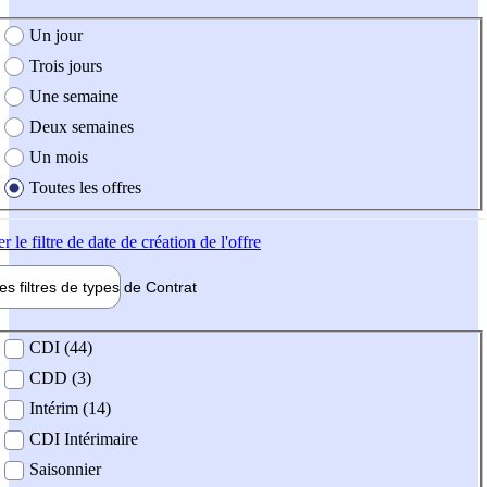
e création de l'offre
Un jour
Trois jours
Une semaine
Deux semaines
Un mois
Toutes les offres
er
le filtre de date de création de l'offre
les filtres de types de
Contrat
de contrat
CDI (44)
CDD (3)
Intérim (14)
CDI Intérimaire
Saisonnier