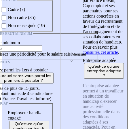
IFICATION
par France travail,
Cap emploi et ses
Cadre (7)
partenaires pour ses
actions concrètes en
Non cadre (35)
faveur du recrutement,
Non renseignée (19)
de l’intégration et de
l’accompagnement de
IRE BRUT MINIMUM
ses collaborateurs en
situation de handicap.
re minimum
Pour en savoir plus,
consultez cet article
.
ssez une périodicité pour le salaire saisi
Entreprise adaptée
NITÉS
Qu'est-ce qu'une
z parmi les 1ers à postuler
entreprise adaptée
?
urquoi serez-vous parmi les
premiers à postuler ?
L'entreprise adaptée
es de plus de 15 jours,
permet à un travailleur
tant moins de 4 candidatures
en situation de
t France Travail est informé)
handicap d'exercer
ICAP
une activité
professionnelle dans
Employeur handi-
des conditions
engagé
adaptées à ses
Qu'est-ce qu'un
capacités. Pour en
employeur handi-