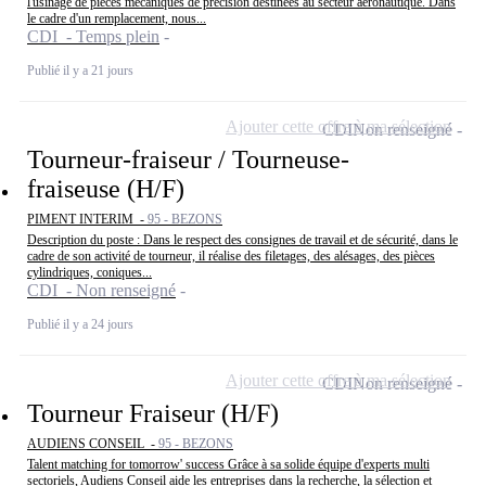
l'usinage de pièces mécaniques de précision destinées au secteur aéronautique. Dans
le cadre d'un remplacement, nous...
CDI - Temps plein
Publié il y a 21 jours
Ajouter cette offre à ma sélection
CDI
Non renseigné
Tourneur-fraiseur / Tourneuse-
fraiseuse (H/F)
PIMENT INTERIM -
95 - BEZONS
Description du poste : Dans le respect des consignes de travail et de sécurité, dans le
cadre de son activité de tourneur, il réalise des filetages, des alésages, des pièces
cylindriques, coniques...
CDI - Non renseigné
Publié il y a 24 jours
Ajouter cette offre à ma sélection
CDI
Non renseigné
Tourneur Fraiseur (H/F)
AUDIENS CONSEIL -
95 - BEZONS
Talent matching for tomorrow' success Grâce à sa solide équipe d'experts multi
sectoriels, Audiens Conseil aide les entreprises dans la recherche, la sélection et