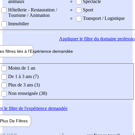
animaux
Spectacle
Hôtellerie - Restauration /
Sport
Tourisme / Animation
Transport / Logistique
Immobilier
Appliquer
le filtre du domaine professi
es filtres liés à l'
Expérience
demandée
ience demandée
Moins de 1 an
De 1 à 3 ans (7)
Plus de 3 ans (3)
Non renseignée (38)
er
le filtre de l'expérience demandée
Plus De
Filtres