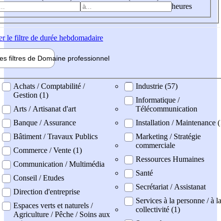
heures
er
le filtre de durée hebdomadaire
les filtres de
Domaine pro
fessionnel
ne professionel
Achats / Comptabilité /
Industrie (57)
Gestion (1)
Informatique /
Arts / Artisanat d'art
Télécommunication
Banque / Assurance
Installation / Maintenance (
Bâtiment / Travaux Publics
Marketing / Stratégie
commerciale
Commerce / Vente (1)
Ressources Humaines
Communication / Multimédia
Santé
Conseil / Etudes
Secrétariat / Assistanat
Direction d'entreprise
Services à la personne / à l
Espaces verts et naturels /
collectivité (1)
Agriculture / Pêche / Soins aux