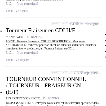
CDI - Non renseigné
Publié il y a 5 jours
Ajouter cette offre à ma sélection
CDI
Non renseigné
Tourneur Fraiseur en CDI H/F
MANPOWER -
95 - BEZONS
POSTE : Tourneur Fraiseur en CDI H/F DESCRIPTION : Manpower
SARTROUVILLE recherche pour son client, un acteur du secteur des Industries
manufacturières et production, un Tourneur fraiseur en CDI...
CDI - Non renseigné
Publié il y a 16 jours
Ajouter cette offre à ma sélection
CDI
Temps plein
TOURNEUR CONVENTIONNEL
/ TOURNEUR - FRAISEUR CN
(H/F)
LES EXPERTT CONNECTT -
95 - BEZONS
RESPONSABILITÉS : L'entreprise Notre client est une entreprise spécialisée dans