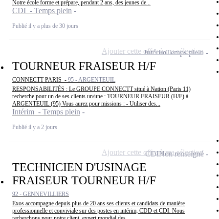
Notre école forme et prépare, pendant 2 ans, des jeunes de...
CDI - Temps plein
Publié il y a plus de 30 jours
Ajouter cette offre à ma sélection
Intérim
Temps plein
TOURNEUR FRAISEUR H/F
CONNECTT PARIS -
95 - ARGENTEUIL
RESPONSABILITÉS : Le GROUPE CONNECTT situé à Nation (Paris 11)
recherche pour un de ses clients un/une : TOURNEUR FRAISEUR (H/F) à
ARGENTEUIL (95) Vous aurez pour missions : - Utiliser des...
Intérim - Temps plein
Publié il y a 2 jours
Ajouter cette offre à ma sélection
CDI
Non renseigné
TECHNICIEN D'USINAGE
FRAISEUR TOURNEUR H/F
92 - GENNEVILLIERS
Exos accompagne depuis plus de 20 ans ses clients et candidats de manière
professionnelle et conviviale sur des postes en intérim, CDD et CDI. Nous
recherchons pour notre client, expert mondial des...