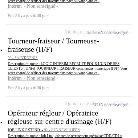
serez chargé de réaliser des travaux d'usinage suivant plans et...
Intérim - Non renseigné
Publié il y a plus de 30 jours
Ajouter cette offre à ma sélection
Intérim
Non renseigné
Tourneur-fraiseur / Tourneuse-
fraiseuse (H/F)
93 - SAINT-DENIS
Description du poste : LOGIC INTERIM RECRUTE POUR L'UN DE SES
CLIENTS : UN(e) TOURNEUR FRAISEUR commandes numérique (H/F) Vous
serez chargé de réaliser des travaux d'usinage suivant plans et...
Intérim - Non renseigné
Publié il y a plus de 30 jours
Ajouter cette offre à ma sélection
CDI
Non renseigné
Opérateur régleur / Opératrice
régleuse sur centre d'usinage (H/F)
JOB LINK EXTEND -
92 - GENNEVILLIERS
Description du poste : Job Link, cabinet de recrutement spécialisé CDD/CDI et