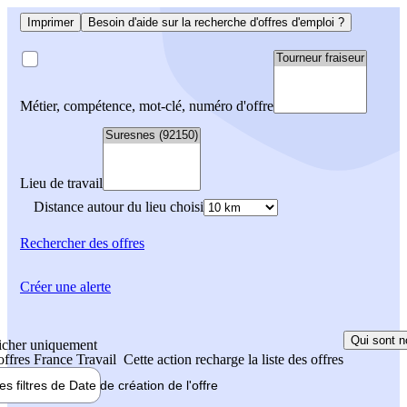
Imprimer
Besoin d'aide sur la recherche d'offres d'emploi ?
Métier, compétence, mot-clé, numéro d'offre
Lieu de travail
Distance autour du lieu choisi
Rechercher
des offres
Créer une alerte
Qui sont n
icher uniquement
 offres France Travail
Cette action recharge la liste des offres
les filtres de
Date de création
de l'offre