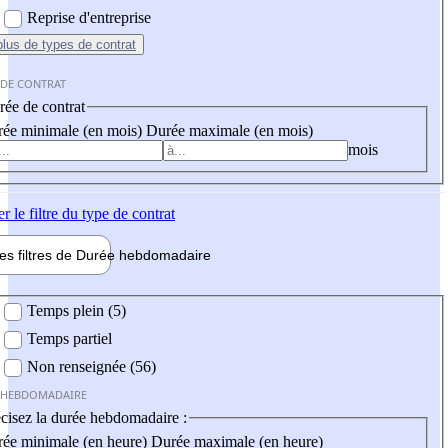
Reprise d'entreprise
plus
de types de contrat
 DE CONTRAT
ée de contrat
ée minimale (en mois)
Durée maximale (en mois)
mois
er
le filtre du type de contrat
les filtres de
Durée hebdo
madaire
 hebdomadaire
Temps plein (5)
Temps partiel
Non renseignée (56)
 HEBDOMADAIRE
cisez la durée hebdomadaire :
ée minimale (en heure)
Durée maximale (en heure)