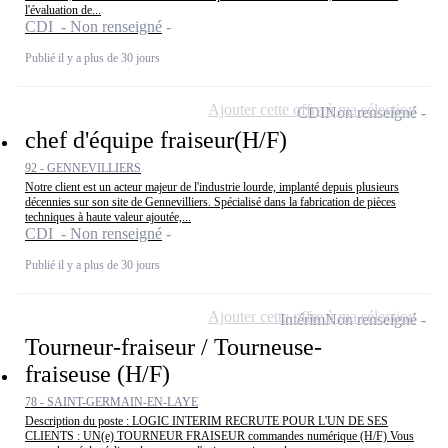
l'évaluation de...
CDI - Non renseigné
Publié il y a plus de 30 jours
Ajouter cette offre à ma sélection
CDI
Non renseigné
chef d'équipe fraiseur(H/F)
92 - GENNEVILLIERS
Notre client est un acteur majeur de l'industrie lourde, implanté depuis plusieurs
décennies sur son site de Gennevilliers. Spécialisé dans la fabrication de pièces
techniques à haute valeur ajoutée,...
CDI - Non renseigné
Publié il y a plus de 30 jours
Ajouter cette offre à ma sélection
Intérim
Non renseigné
Tourneur-fraiseur / Tourneuse-
fraiseuse (H/F)
78 - SAINT-GERMAIN-EN-LAYE
Description du poste : LOGIC INTERIM RECRUTE POUR L'UN DE SES
CLIENTS : UN(e) TOURNEUR FRAISEUR commandes numérique (H/F) Vous