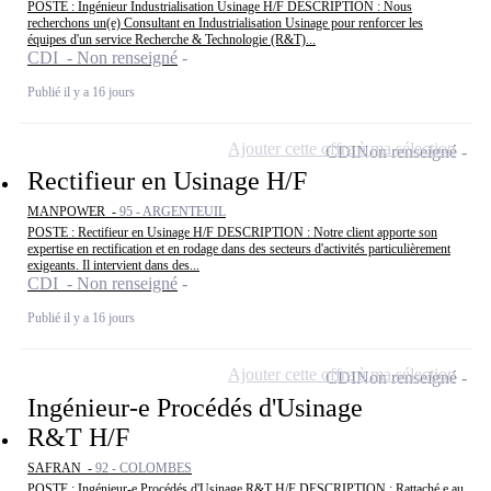
POSTE : Ingénieur Industrialisation Usinage H/F DESCRIPTION : Nous
recherchons un(e) Consultant en Industrialisation Usinage pour renforcer les
équipes d'un service Recherche & Technologie (R&T)...
CDI - Non renseigné
Publié il y a 16 jours
Ajouter cette offre à ma sélection
CDI
Non renseigné
Rectifieur en Usinage H/F
MANPOWER -
95 - ARGENTEUIL
POSTE : Rectifieur en Usinage H/F DESCRIPTION : Notre client apporte son
expertise en rectification et en rodage dans des secteurs d'activités particulièrement
exigeants. Il intervient dans des...
CDI - Non renseigné
Publié il y a 16 jours
Ajouter cette offre à ma sélection
CDI
Non renseigné
Ingénieur-e Procédés d'Usinage
R&T H/F
SAFRAN -
92 - COLOMBES
POSTE : Ingénieur-e Procédés d'Usinage R&T H/F DESCRIPTION : Rattaché.e au