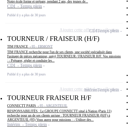
Notre école forme et prépare, pendant 2 ans, des jeunes de...
CDI - Temps plein
Publié il y a plus de 30 jours
Ajouter cette offre à ma sélection
CDI
Temps plein
TOURNEUR / FRAISEUR (H/F)
TIM FRANCE -
95 - ERMONT
TIM FRANCE recherche pour l'un de ses clients, une société spécialisée dans
l'usinage de pièces mécanique, un(e) TOURNEUR / FRAISEUR H/F. Vos missions
: - Préparer, régler et conduire les...
CDI - Temps plein
Publié il y a plus de 30 jours
Ajouter cette offre à ma sélection
Intérim
Temps plein
TOURNEUR FRAISEUR H/F
CONNECTT PARIS -
95 - ARGENTEUIL
RESPONSABILITÉS : Le GROUPE CONNECTT situé à Nation (Paris 11)
recherche pour un de ses clients un/une : TOURNEUR FRAISEUR (H/F) à
ARGENTEUIL (95) Vous aurez pour missions : - Utiliser des...
Intérim - Temps plein