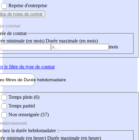
Reprise d'entreprise
plus
de types de contrat
 DE CONTRAT
ée de contrat
ée minimale (en mois)
Durée maximale (en mois)
mois
er
le filtre du type de contrat
les filtres de
Durée hebdo
madaire
 hebdomadaire
Temps plein (6)
Temps partiel
Non renseignée (57)
 HEBDOMADAIRE
cisez la durée hebdomadaire :
ée minimale (en heure)
Durée maximale (en heure)