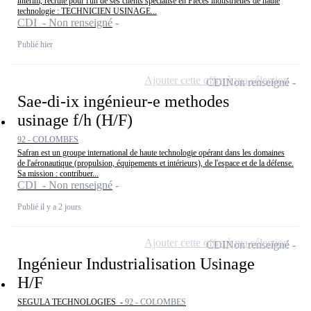
intérim, recrute pour l'un de ses clients spécialisé en Pièces industrielles de haute
technologie : TECHNICIEN USINAGE...
CDI - Non renseigné
Publié hier
Ajouter cette offre à ma sélection
CDI
Non renseigné
Sae-di-ix ingénieur-e methodes
usinage f/h (H/F)
92 - COLOMBES
Safran est un groupe international de haute technologie opérant dans les domaines
de l'aéronautique (propulsion, équipements et intérieurs), de l'espace et de la défense.
Sa mission : contribuer...
CDI - Non renseigné
Publié il y a 2 jours
Ajouter cette offre à ma sélection
CDI
Non renseigné
Ingénieur Industrialisation Usinage
H/F
SEGULA TECHNOLOGIES -
92 - COLOMBES