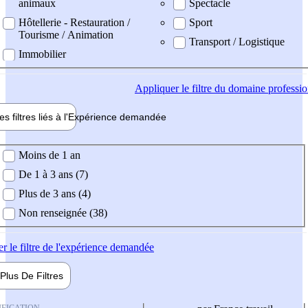
animaux
Spectacle
Hôtellerie - Restauration /
Sport
Tourisme / Animation
Transport / Logistique
Immobilier
Appliquer
le filtre du domaine professi
es filtres liés à l'
Expérience
demandée
ience demandée
Moins de 1 an
De 1 à 3 ans (7)
Plus de 3 ans (4)
Non renseignée (38)
er
le filtre de l'expérience demandée
Plus De
Filtres