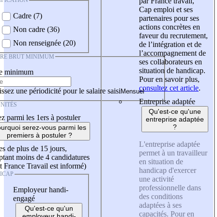
IFICATION
par France travail,
Cap emploi et ses
Cadre (7)
partenaires pour ses
actions concrètes en
Non cadre (36)
faveur du recrutement,
Non renseignée (20)
de l’intégration et de
l’accompagnement de
IRE BRUT MINIMUM
ses collaborateurs en
situation de handicap.
re minimum
Pour en savoir plus,
consultez cet article
.
ssez une périodicité pour le salaire saisi
Entreprise adaptée
NITÉS
Qu'est-ce qu'une
z parmi les 1ers à postuler
entreprise adaptée
?
urquoi serez-vous parmi les
premiers à postuler ?
L'entreprise adaptée
es de plus de 15 jours,
permet à un travailleur
tant moins de 4 candidatures
en situation de
t France Travail est informé)
handicap d'exercer
ICAP
une activité
professionnelle dans
Employeur handi-
des conditions
engagé
adaptées à ses
Qu'est-ce qu'un
capacités. Pour en
employeur handi-