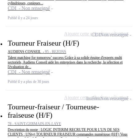
cylindriques, coniques...
CDI - Non renseigné
Publié il y a 24 jours
Ajouter cette offre à ma sélection
CDI
Non renseigné
Tourneur Fraiseur (H/F)
AUDIENS CONSEIL -
95 - BEZONS
Talent matching for tomorrow' success Grâce à sa solide équipe d'experts multi
sectoriels, Audiens Conseil aide les entreprises dans la recherche, la sélection et
l'évaluation de...
CDI - Non renseigné
Publié il y a plus de 30 jours
Ajouter cette offre à ma sélection
Intérim
Non renseigné
Tourneur-fraiseur / Tourneuse-
fraiseuse (H/F)
78 - SAINT-GERMAIN-EN-LAYE
Description du poste : LOGIC INTERIM RECRUTE POUR L'UN DE SES
CLIENTS : UN(e) TOURNEUR FRAISEUR commandes numérique (H/F) Vous