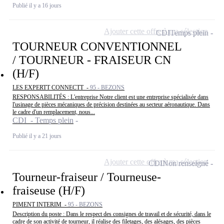
Publié il y a 16 jours
Ajouter cette offre à ma sélection
CDI
Temps plein
TOURNEUR CONVENTIONNEL
/ TOURNEUR - FRAISEUR CN
(H/F)
LES EXPERTT CONNECTT -
95 - BEZONS
RESPONSABILITÉS : L'entreprise Notre client est une entreprise spécialisée dans
l'usinage de pièces mécaniques de précision destinées au secteur aéronautique. Dans
le cadre d'un remplacement, nous...
CDI - Temps plein
Publié il y a 21 jours
Ajouter cette offre à ma sélection
CDI
Non renseigné
Tourneur-fraiseur / Tourneuse-
fraiseuse (H/F)
PIMENT INTERIM -
95 - BEZONS
Description du poste : Dans le respect des consignes de travail et de sécurité, dans le
cadre de son activité de tourneur, il réalise des filetages, des alésages, des pièces