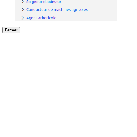
Fermer
Fermer
le détail de l'offre
/
Offre
sur
Offre précéden