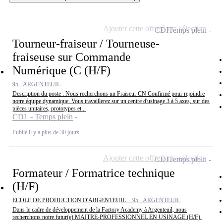
Ajouter cette offre à ma sélection
CDI
Temps plein
Tourneur-fraiseur / Tourneuse-
fraiseuse sur Commande
Numérique (C (H/F)
95 - ARGENTEUIL
Description du poste : Nous recherchons un Fraiseur CN Confirmé pour rejoindre
notre équipe dynamique. Vous travaillerez sur un centre d'usinage 3 à 5 axes, sur des
pièces unitaires, prototypes et...
CDI - Temps plein
Publié il y a plus de 30 jours
Ajouter cette offre à ma sélection
CDI
Temps plein
Formateur / Formatrice technique
(H/F)
ECOLE DE PRODUCTION D'ARGENTEUIL -
95 - ARGENTEUIL
Dans le cadre de développement de la Factory Academy à Argenteuil, nous
recherchons notre futur(e) MAITRE-PROFESSIONNEL EN USINAGE (H/F).