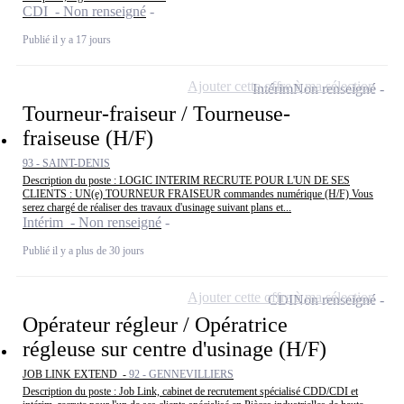
CDI - Non renseigné
Publié il y a 17 jours
Ajouter cette offre à ma sélection
Intérim
Non renseigné
Tourneur-fraiseur / Tourneuse-
fraiseuse (H/F)
93 - SAINT-DENIS
Description du poste : LOGIC INTERIM RECRUTE POUR L'UN DE SES
CLIENTS : UN(e) TOURNEUR FRAISEUR commandes numérique (H/F) Vous
serez chargé de réaliser des travaux d'usinage suivant plans et...
Intérim - Non renseigné
Publié il y a plus de 30 jours
Ajouter cette offre à ma sélection
CDI
Non renseigné
Opérateur régleur / Opératrice
régleuse sur centre d'usinage (H/F)
JOB LINK EXTEND -
92 - GENNEVILLIERS
Description du poste : Job Link, cabinet de recrutement spécialisé CDD/CDI et