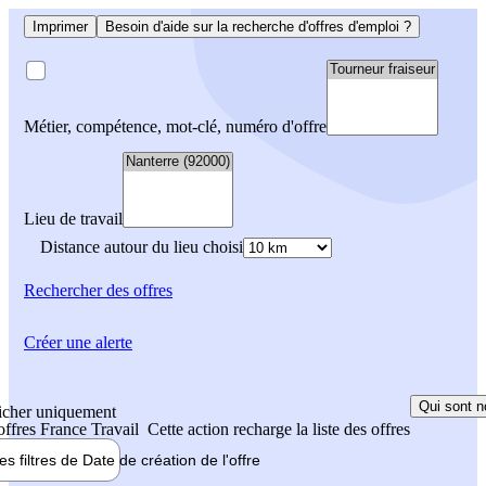
Imprimer
Besoin d'aide sur la recherche d'offres d'emploi ?
Métier, compétence, mot-clé, numéro d'offre
Lieu de travail
Distance autour du lieu choisi
Rechercher
des offres
Créer une alerte
Qui sont n
icher uniquement
 offres France Travail
Cette action recharge la liste des offres
les filtres de
Date de création
de l'offre