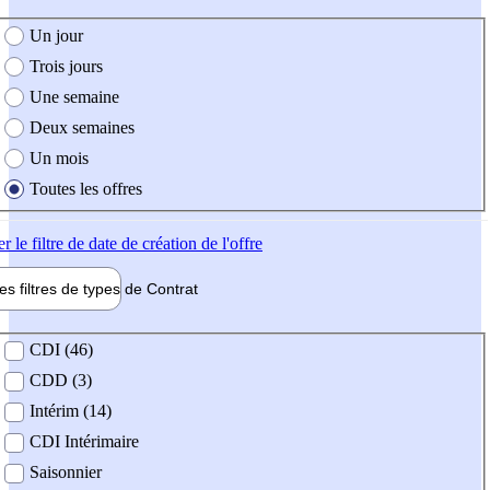
e création de l'offre
Un jour
Trois jours
Une semaine
Deux semaines
Un mois
Toutes les offres
er
le filtre de date de création de l'offre
les filtres de types de
Contrat
de contrat
CDI (46)
CDD (3)
Intérim (14)
CDI Intérimaire
Saisonnier