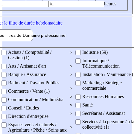
heures
er
le filtre de durée hebdomadaire
les filtres de
Domaine pro
fessionnel
ne professionel
Achats / Comptabilité /
Industrie (59)
Gestion (1)
Informatique /
Arts / Artisanat d'art
Télécommunication
Banque / Assurance
Installation / Maintenance (
Bâtiment / Travaux Publics
Marketing / Stratégie
commerciale
Commerce / Vente (1)
Ressources Humaines
Communication / Multimédia
Santé
Conseil / Etudes
Secrétariat / Assistanat
Direction d'entreprise
Services à la personne / à l
Espaces verts et naturels /
collectivité (1)
Agriculture / Pêche / Soins aux