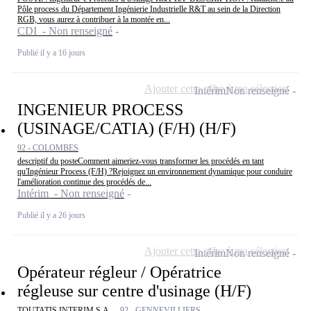
Pôle process du Département Ingénierie Industrielle R&T au sein de la Direction
RGB, vous aurez à contribuer à la montée en...
CDI - Non renseigné
Publié il y a 16 jours
Ajouter cette offre à ma sélection
Intérim
Non renseigné
INGENIEUR PROCESS
(USINAGE/CATIA) (F/H) (H/F)
92 - COLOMBES
descriptif du posteComment aimeriez-vous transformer les procédés en tant
qu'Ingénieur Process (F/H) ?Rejoignez un environnement dynamique pour conduire
l'amélioration continue des procédés de...
Intérim - Non renseigné
Publié il y a 26 jours
Ajouter cette offre à ma sélection
Intérim
Non renseigné
Opérateur régleur / Opératrice
régleuse sur centre d'usinage (H/F)
TOUTATIS INTERIM S.A. -
92 - GENNEVILLIERS