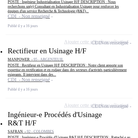
POSTE : Ingénieur Industrialisation Usinage H/F DESCRIPTION : Nous
recherchons un(e) Consultant en Industrialisation Usinage pour renforcer les
équipes d'un service Recherche & Technologie (R&T)...
CDI - Non renseigné
Publié il y a 16 jours
Ajouter cette offre à ma sélection
CDI
Non renseigné
Rectifieur en Usinage H/F
MANPOWER -
95 - ARGENTEUIL
POSTE : Rectifieur en Usinage H/F DESCRIPTION : Notre client apporte son
expertise en rectification et en rodage dans des secteurs d'activités particulièrement
exigeants. Il intervient dans des...
CDI - Non renseigné
Publié il y a 16 jours
Ajouter cette offre à ma sélection
CDI
Non renseigné
Ingénieur-e Procédés d'Usinage
R&T H/F
SAFRAN -
92 - COLOMBES
POSTE : Ingénieur-e Procédés d'Usinage R&T H/F DESCRIPTION : Rattaché.e au