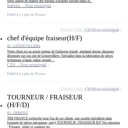
serez chargé de réaliser des travaux d'usinage suivant plans et...
Intérim - Non renseigné
Publié il y a plus de 30 jours
Ajouter cette offre à ma sélection
CDI
Non renseigné
chef d'équipe fraiseur(H/F)
92 - GENNEVILLIERS
Notre client est un acteur majeur de l'industrie lourde, implanté depuis plusieurs
décennies sur son site de Gennevilliers. Spécialisé dans la fabrication de pièces
techniques à haute valeur ajoutée,...
CDI - Non renseigné
Publié il y a plus de 30 jours
Ajouter cette offre à ma sélection
CDI
Non renseigné
TOURNEUR / FRAISEUR
(H/F/D)
95 - ERMONT
TIM FRANCE recherche pour l'un de ses clients, une société spécialisée dans
l'usinage de pièces mécanique, un(e) TOURNEUR / FRAISEUR H/F.Vos missions
: Préparer, régler et conduire les...