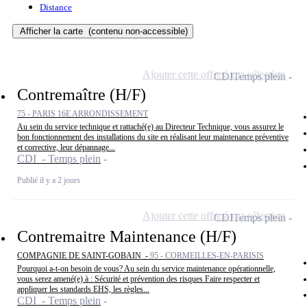
Distance
Afficher la carte
(contenu non-accessible)
Ajouter cette offre à ma sélection
CDI
Temps plein
Contremaître (H/F)
75 - PARIS 16E ARRONDISSEMENT
Au sein du service technique et rattaché(e) au Directeur Technique, vous assurez le
bon fonctionnement des installations du site en réalisant leur maintenance préventive
et corrective, leur dépannage...
CDI - Temps plein
Publié il y a 2 jours
Ajouter cette offre à ma sélection
CDI
Temps plein
Contremaitre Maintenance (H/F)
COMPAGNIE DE SAINT-GOBAIN -
95 - CORMEILLES-EN-PARISIS
Pourquoi a-t-on besoin de vous? Au sein du service maintenance opérationnelle,
vous serez amené(e) à : Sécurité et prévention des risques Faire respecter et
appliquer les standards EHS, les règles...
CDI - Temps plein