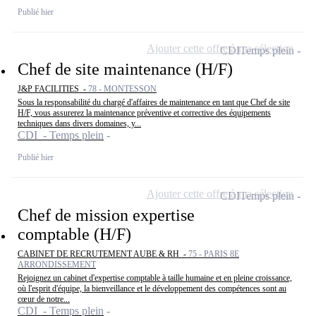
Publié hier
Ajouter cette offre à ma sélection
CDI
Temps plein
Chef de site maintenance (H/F)
J&P FACILITIES -
78 - MONTESSON
Sous la responsabilité du chargé d'affaires de maintenance en tant que Chef de site
H/F, vous assurerez la maintenance préventive et corrective des équipements
techniques dans divers domaines, y...
CDI - Temps plein
Publié hier
Ajouter cette offre à ma sélection
CDI
Temps plein
Chef de mission expertise
comptable (H/F)
CABINET DE RECRUTEMENT AUBE & RH -
75 - PARIS 8E
ARRONDISSEMENT
Rejoignez un cabinet d'expertise comptable à taille humaine et en pleine croissance,
où l'esprit d'équipe, la bienveillance et le développement des compétences sont au
cœur de notre...
CDI - Temps plein