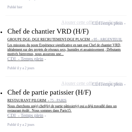
Publié hier
Ajouter cette offre à ma sélection
CDI
Temps plein
Chef de chantier VRD (H/F)
GROUPE DGE- DGE RECRUTEMENT-DGE PLACEM -
95 - ARGENTEUIL
Les missions du poste Expérience significative en tant que Chef de chantier VRD,
idéalement sur des projets de réseaux secs, humides et assainissement ; Débutants
motivés bienvenus, nous assurons une...
CDI - Temps plein
Publié il y a 2 jours
Ajouter cette offre à ma sélection
CDI
Temps plein
Chef de partie patissier (H/F)
RESTAURANT PILGRIM -
75 - PARIS
Nous cherchons un(e) chef(fe) de partie pâtissier(e) qui a déjà travaillé dans un
restaurant étoilé.. Nous sommes dans Paris15.
CDI - Temps plein
Publié il y a 2 jours