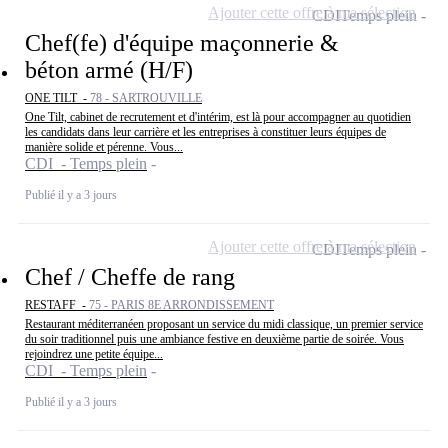
Ajouter cette offre à ma sélection
CDI
Temps plein
Chef(fe) d'équipe maçonnerie &
béton armé (H/F)
ONE TILT -
78 - SARTROUVILLE
One Tilt, cabinet de recrutement et d'intérim, est là pour accompagner au quotidien
les candidats dans leur carrière et les entreprises à constituer leurs équipes de
manière solide et pérenne. Vous...
CDI - Temps plein
Publié il y a 3 jours
Ajouter cette offre à ma sélection
CDI
Temps plein
Chef / Cheffe de rang
RESTAFF -
75 - PARIS 8E ARRONDISSEMENT
Restaurant méditerranéen proposant un service du midi classique, un premier service
du soir traditionnel puis une ambiance festive en deuxième partie de soirée. Vous
rejoindrez une petite équipe...
CDI - Temps plein
Publié il y a 3 jours