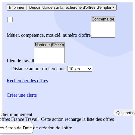
Imprimer
Besoin d'aide sur la recherche d'offres d'emploi ?
Métier, compétence, mot-clé, numéro d'offre
Lieu de travail
Distance autour du lieu choisi
Rechercher
des offres
Créer une alerte
Qui sont n
icher uniquement
 offres France Travail
Cette action recharge la liste des offres
les filtres de
Date de création
de l'offre