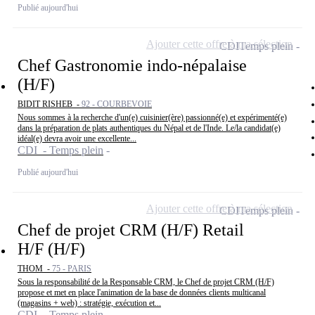
Publié aujourd'hui
Ajouter cette offre à ma sélection
CDI
Temps plein
Chef Gastronomie indo-népalaise
(H/F)
BIDIT RISHEB -
92 - COURBEVOIE
Nous sommes à la recherche d'un(e) cuisinier(ère) passionné(e) et expérimenté(e)
dans la préparation de plats authentiques du Népal et de l'Inde. Le/la candidat(e)
idéal(e) devra avoir une excellente...
CDI - Temps plein
Publié aujourd'hui
Ajouter cette offre à ma sélection
CDI
Temps plein
Chef de projet CRM (H/F) Retail
H/F (H/F)
THOM -
75 - PARIS
Sous la responsabilité de la Responsable CRM, le Chef de projet CRM (H/F)
propose et met en place l'animation de la base de données clients multicanal
(magasins + web) : stratégie, exécution et...
CDI - Temps plein