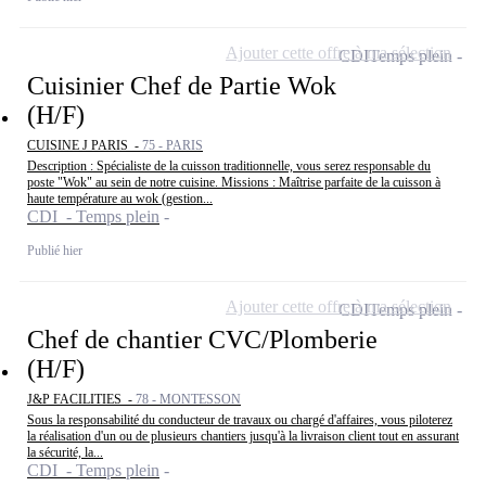
Ajouter cette offre à ma sélection
CDI
Temps plein
Cuisinier Chef de Partie Wok
(H/F)
CUISINE J PARIS -
75 - PARIS
Description : Spécialiste de la cuisson traditionnelle, vous serez responsable du
poste "Wok" au sein de notre cuisine. Missions : Maîtrise parfaite de la cuisson à
haute température au wok (gestion...
CDI - Temps plein
Publié hier
Ajouter cette offre à ma sélection
CDI
Temps plein
Chef de chantier CVC/Plomberie
(H/F)
J&P FACILITIES -
78 - MONTESSON
Sous la responsabilité du conducteur de travaux ou chargé d'affaires, vous piloterez
la réalisation d'un ou de plusieurs chantiers jusqu'à la livraison client tout en assurant
la sécurité, la...
CDI - Temps plein