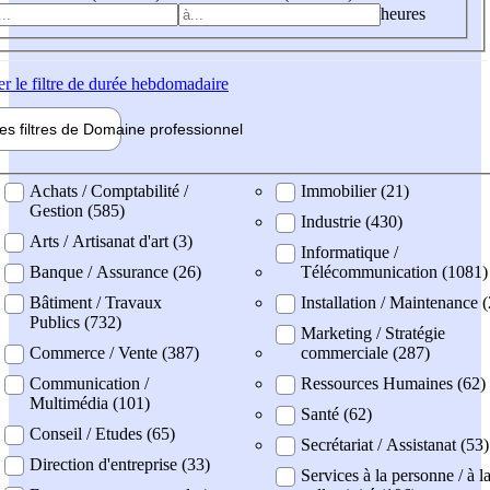
heures
er
le filtre de durée hebdomadaire
les filtres de
Domaine pro
fessionnel
ne professionel
Achats / Comptabilité /
Immobilier (21)
Gestion (585)
Industrie (430)
Arts / Artisanat d'art (3)
Informatique /
Banque / Assurance (26)
Télécommunication (1081)
Bâtiment / Travaux
Installation / Maintenance 
Publics (732)
Marketing / Stratégie
Commerce / Vente (387)
commerciale (287)
Communication /
Ressources Humaines (62)
Multimédia (101)
Santé (62)
Conseil / Etudes (65)
Secrétariat / Assistanat (53)
Direction d'entreprise (33)
Services à la personne / à l