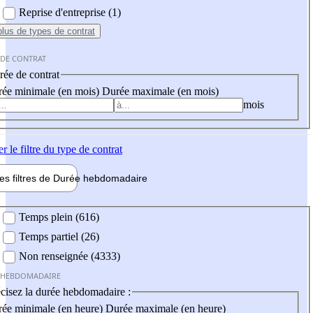
Reprise d'entreprise (1)
plus
de types de contrat
 DE CONTRAT
ée de contrat
ée minimale (en mois)
Durée maximale (en mois)
mois
er
le filtre du type de contrat
les filtres de
Durée hebdo
madaire
 hebdomadaire
Temps plein (616)
Temps partiel (26)
Non renseignée (4333)
 HEBDOMADAIRE
cisez la durée hebdomadaire :
ée minimale (en heure)
Durée maximale (en heure)