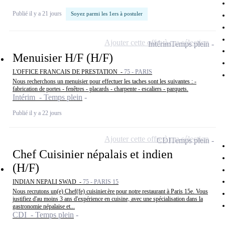
Publié il y a 21 jours
Soyez parmi les 1ers à postuler
Ajouter cette offre à ma sélection
Intérim
Temps plein
Menuisier H/F (H/F)
L'OFFICE FRANCAIS DE PRESTATION -
75 - PARIS
Nous recherchons un menuisier pour effectuer les taches sont les suivantes : -
fabrication de portes - fenêtres - placards - charpente - escaliers - parquets.
Intérim - Temps plein
Publié il y a 22 jours
Ajouter cette offre à ma sélection
CDI
Temps plein
Chef Cuisinier népalais et indien
(H/F)
INDIAN NEPALI SWAD -
75 - PARIS 15
Nous recrutons un(e) Chef(fe) cuisinier.ère pour notre restaurant à Paris 15e. Vous
justifiez d'au moins 3 ans d'expérience en cuisine, avec une spécialisation dans la
gastronomie népalaise et...
CDI - Temps plein