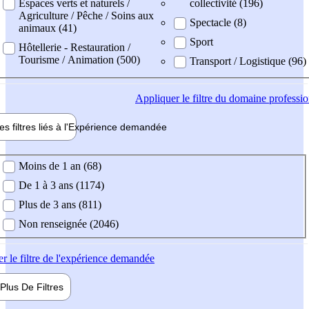
Espaces verts et naturels /
collectivité (196)
Agriculture / Pêche / Soins aux
Spectacle (8)
animaux (41)
Sport
Hôtellerie - Restauration /
Tourisme / Animation (500)
Transport / Logistique (96)
Appliquer
le filtre du domaine professi
es filtres liés à l'
Expérience
demandée
ience demandée
Moins de 1 an (68)
De 1 à 3 ans (1174)
Plus de 3 ans (811)
Non renseignée (2046)
er
le filtre de l'expérience demandée
Plus De
Filtres