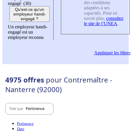
des conditions
engagé (30)
adaptées à ses
Qu'est-ce qu'un
capacités. Pour en
employeur handi-
savoir plus,
consultez
engagé ?
le site de l’UNEA
.
Un employeur handi-
engagé est un
employeur reconnu
Appliquer
les filtres
4975 offres
pour Contremaître -
Nanterre (92000)
Trier par
Pertinence
Pertinence
Date