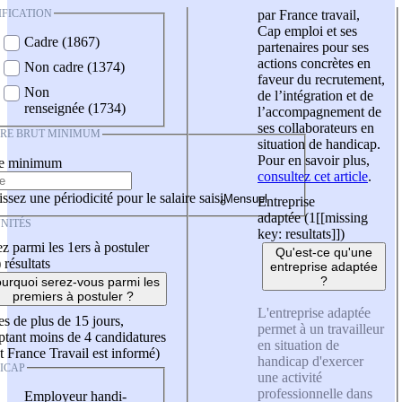
IFICATION
par France travail,
Cap emploi et ses
Cadre (1867)
partenaires pour ses
actions concrètes en
Non cadre (1374)
faveur du recrutement,
Non
de l’intégration et de
renseignée (1734)
l’accompagnement de
ses collaborateurs en
IRE BRUT MINIMUM
situation de handicap.
Pour en savoir plus,
re minimum
consultez cet article
.
ssez une périodicité pour le salaire saisi
Entreprise
adaptée (1
[[missing
NITÉS
key: resultats]]
)
z parmi les 1ers à postuler
Qu'est-ce qu'une
)
résultats
entreprise adaptée
?
urquoi serez-vous parmi les
premiers à postuler ?
L'entreprise adaptée
es de plus de 15 jours,
permet à un travailleur
tant moins de 4 candidatures
en situation de
t France Travail est informé)
handicap d'exercer
ICAP
une activité
professionnelle dans
Employeur handi-