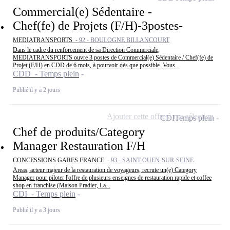
Commercial(e) Sédentaire -
Chef(fe) de Projets (F/H)-3postes-
MEDIATRANSPORTS -
92 - BOULOGNE BILLANCOURT
Dans le cadre du renforcement de sa Direction Commerciale,
MEDIATRANSPORTS ouvre 3 postes de Commercial(e) Sédentaire / Chef(fe) de
Projet (F/H) en CDD de 6 mois, à pourvoir dès que possible. Vous...
CDD - Temps plein
Publié il y a 2 jours
Ajouter cette offre à ma sélection
CDI
Temps plein
Chef de produits/Category
Manager Restauration F/H
CONCESSIONS GARES FRANCE -
93 - SAINT-OUEN-SUR-SEINE
Areas, acteur majeur de la restauration de voyageurs, recrute un(e) Category
Manager pour piloter l'offre de plusieurs enseignes de restauration rapide et coffee
shop en franchise (Maison Pradier, La...
CDI - Temps plein
Publié il y a 3 jours