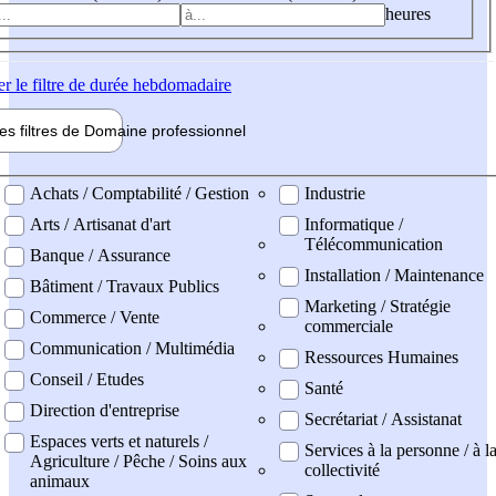
heures
er
le filtre de durée hebdomadaire
les filtres de
Domaine pro
fessionnel
ne professionel
Achats / Comptabilité / Gestion
Industrie
Arts / Artisanat d'art
Informatique /
Télécommunication
Banque / Assurance
Installation / Maintenance
Bâtiment / Travaux Publics
Marketing / Stratégie
Commerce / Vente
commerciale
Communication / Multimédia
Ressources Humaines
Conseil / Etudes
Santé
Direction d'entreprise
Secrétariat / Assistanat
Espaces verts et naturels /
Services à la personne / à l
Agriculture / Pêche / Soins aux
collectivité
animaux