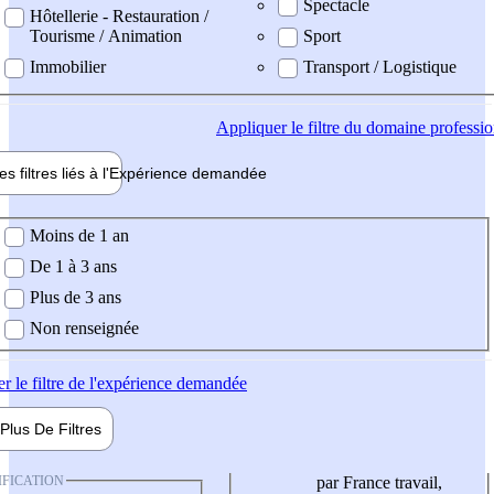
Spectacle
Hôtellerie - Restauration /
Tourisme / Animation
Sport
Immobilier
Transport / Logistique
Appliquer
le filtre du domaine professi
es filtres liés à l'
Expérience
demandée
ience demandée
Moins de 1 an
De 1 à 3 ans
Plus de 3 ans
Non renseignée
er
le filtre de l'expérience demandée
Plus De
Filtres
IFICATION
par France travail,