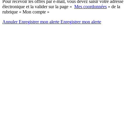
Pour recevoir les offres par e-mail, vous devez saisir votre adresse
électronique et la valider sur la page «
Mes coordonnées
» de la
rubrique « Mon compte »
Annuler
Enregistrer mon alerte
Enregistrer
mon alerte