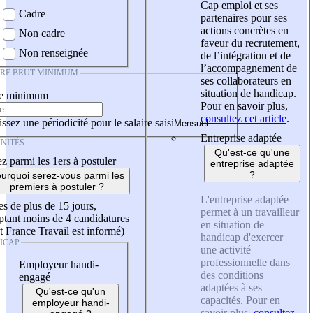
Cap emploi et ses
Cadre
partenaires pour ses
actions concrètes en
Non cadre
faveur du recrutement,
Non renseignée
de l’intégration et de
l’accompagnement de
IRE BRUT MINIMUM
ses collaborateurs en
situation de handicap.
re minimum
Pour en savoir plus,
consultez cet article
.
ssez une périodicité pour le salaire saisi
Entreprise adaptée
NITÉS
Qu'est-ce qu'une
z parmi les 1ers à postuler
entreprise adaptée
?
urquoi serez-vous parmi les
premiers à postuler ?
L'entreprise adaptée
es de plus de 15 jours,
permet à un travailleur
tant moins de 4 candidatures
en situation de
t France Travail est informé)
handicap d'exercer
ICAP
une activité
professionnelle dans
Employeur handi-
des conditions
engagé
adaptées à ses
Qu'est-ce qu'un
capacités. Pour en
employeur handi-
savoir plus,
consultez