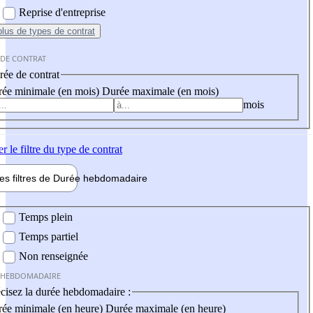
Reprise d'entreprise
plus
de types de contrat
 DE CONTRAT
ée de contrat
ée minimale (en mois)
Durée maximale (en mois)
mois
er
le filtre du type de contrat
les filtres de
Durée hebdo
madaire
 hebdomadaire
Temps plein
Temps partiel
Non renseignée
 HEBDOMADAIRE
cisez la durée hebdomadaire :
ée minimale (en heure)
Durée maximale (en heure)