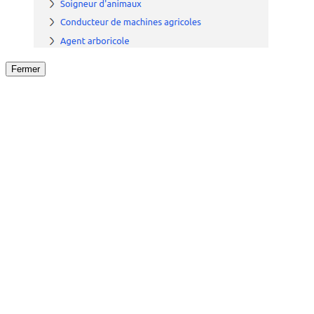
Fermer
Fermer
le détail de l'offre
/
Offre
sur
Offre précéden