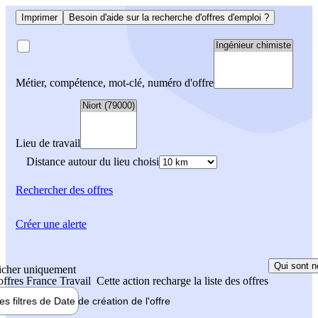
Imprimer
Besoin d'aide sur la recherche d'offres d'emploi ?
Métier, compétence, mot-clé, numéro d'offre
Lieu de travail
Distance autour du lieu choisi
Rechercher
des offres
Créer une alerte
Qui sont n
icher uniquement
 offres France Travail
Cette action recharge la liste des offres
les filtres de
Date de création
de l'offre