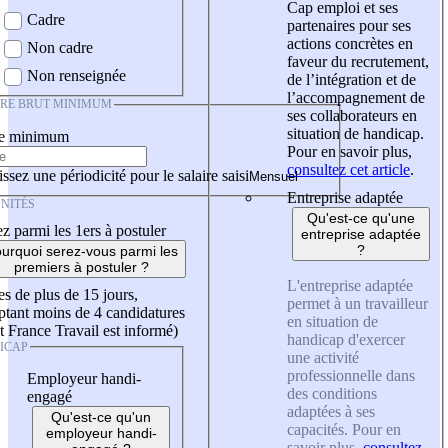
Cap emploi et ses
Cadre
partenaires pour ses
actions concrètes en
Non cadre
faveur du recrutement,
Non renseignée
de l’intégration et de
l’accompagnement de
IRE BRUT MINIMUM
ses collaborateurs en
situation de handicap.
re minimum
Pour en savoir plus,
consultez cet article
.
ssez une périodicité pour le salaire saisi
Entreprise adaptée
NITÉS
Qu'est-ce qu'une
z parmi les 1ers à postuler
entreprise adaptée
?
urquoi serez-vous parmi les
premiers à postuler ?
L'entreprise adaptée
es de plus de 15 jours,
permet à un travailleur
tant moins de 4 candidatures
en situation de
t France Travail est informé)
handicap d'exercer
ICAP
une activité
professionnelle dans
Employeur handi-
des conditions
engagé
adaptées à ses
Qu'est-ce qu'un
capacités. Pour en
employeur handi-
savoir plus,
consultez