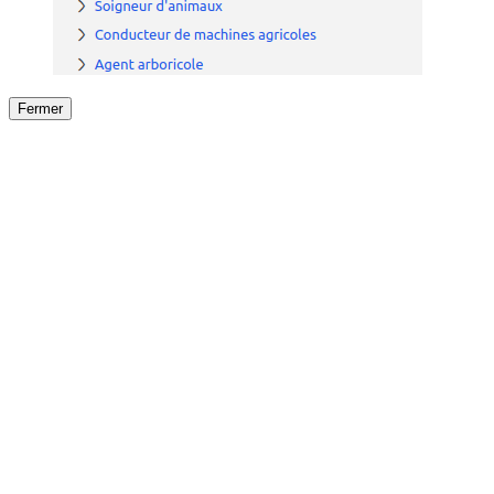
Fermer
Fermer
le détail de l'offre
/
Offre
sur
Offre précéden