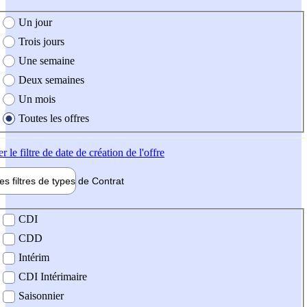
e création de l'offre
Un jour
Trois jours
Une semaine
Deux semaines
Un mois
Toutes les offres
er
le filtre de date de création de l'offre
les filtres de types de
Contrat
de contrat
CDI
CDD
Intérim
CDI Intérimaire
Saisonnier