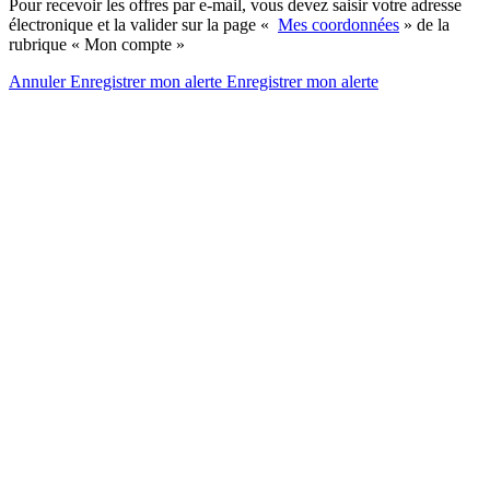
Pour recevoir les offres par e-mail, vous devez saisir votre adresse
électronique et la valider sur la page «
Mes coordonnées
» de la
rubrique « Mon compte »
Annuler
Enregistrer mon alerte
Enregistrer
mon alerte