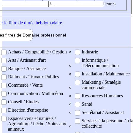
heures
er
le filtre de durée hebdomadaire
les filtres de
Domaine pro
fessionnel
ne professionel
Achats / Comptabilité / Gestion
Industrie
Arts / Artisanat d'art
Informatique /
Télécommunication
Banque / Assurance
Installation / Maintenance
Bâtiment / Travaux Publics
Marketing / Stratégie
Commerce / Vente
commerciale
Communication / Multimédia
Ressources Humaines
Conseil / Etudes
Santé
Direction d'entreprise
Secrétariat / Assistanat
Espaces verts et naturels /
Services à la personne / à l
Agriculture / Pêche / Soins aux
collectivité
animaux