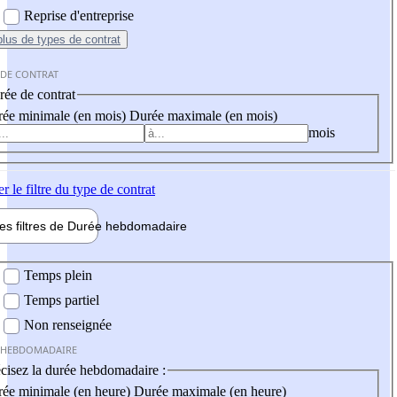
Reprise d'entreprise
plus
de types de contrat
 DE CONTRAT
ée de contrat
ée minimale (en mois)
Durée maximale (en mois)
mois
er
le filtre du type de contrat
les filtres de
Durée hebdo
madaire
 hebdomadaire
Temps plein
Temps partiel
Non renseignée
 HEBDOMADAIRE
cisez la durée hebdomadaire :
ée minimale (en heure)
Durée maximale (en heure)