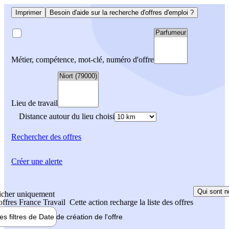
Imprimer
Besoin d'aide sur la recherche d'offres d'emploi ?
Métier, compétence, mot-clé, numéro d'offre
Lieu de travail
Distance autour du lieu choisi
Rechercher
des offres
Créer une alerte
Qui sont n
icher uniquement
 offres France Travail
Cette action recharge la liste des offres
les filtres de
Date de création
de l'offre