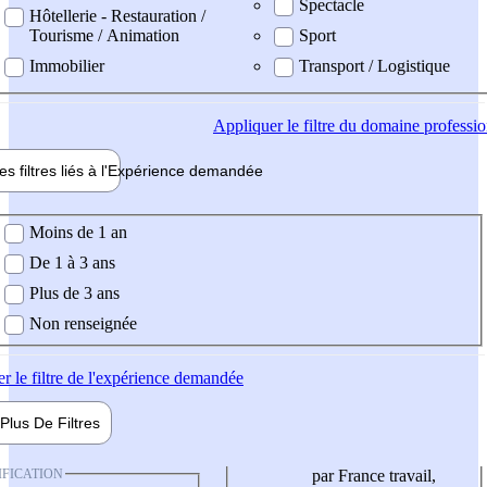
Spectacle
Hôtellerie - Restauration /
Tourisme / Animation
Sport
Immobilier
Transport / Logistique
Appliquer
le filtre du domaine professi
es filtres liés à l'
Expérience
demandée
ience demandée
Moins de 1 an
De 1 à 3 ans
Plus de 3 ans
Non renseignée
er
le filtre de l'expérience demandée
Plus De
Filtres
IFICATION
par France travail,