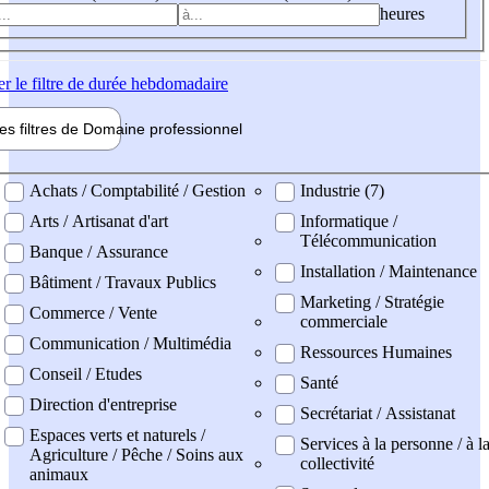
heures
er
le filtre de durée hebdomadaire
les filtres de
Domaine pro
fessionnel
ne professionel
Achats / Comptabilité / Gestion
Industrie (7)
Arts / Artisanat d'art
Informatique /
Télécommunication
Banque / Assurance
Installation / Maintenance
Bâtiment / Travaux Publics
Marketing / Stratégie
Commerce / Vente
commerciale
Communication / Multimédia
Ressources Humaines
Conseil / Etudes
Santé
Direction d'entreprise
Secrétariat / Assistanat
Espaces verts et naturels /
Services à la personne / à l
Agriculture / Pêche / Soins aux
collectivité
animaux