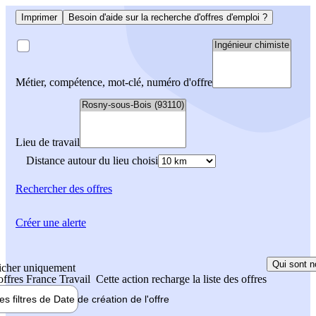
Imprimer
Besoin d'aide sur la recherche d'offres d'emploi ?
Métier, compétence, mot-clé, numéro d'offre
Lieu de travail
Distance autour du lieu choisi
Rechercher
des offres
Créer une alerte
Qui sont n
icher uniquement
 offres France Travail
Cette action recharge la liste des offres
les filtres de
Date de création
de l'offre