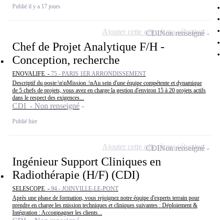
Publié il y a 17 jours
Ajouter cette offre à ma sélection
CDI
Non renseigné
Chef de Projet Analytique F/H -
Conception, recherche
ENOVALIFE -
75 - PARIS 1ER ARRONDISSEMENT
Descriptif du poste:\n\nMission :\nAu sein d'une équipe compétente et dynamique
de 5 chefs de projets, vous avez en charge la gestion d'environ 15 à 20 projets actifs
dans le respect des exigences...
CDI - Non renseigné
Publié hier
Ajouter cette offre à ma sélection
CDI
Non renseigné
Ingénieur Support Cliniques en
Radiothérapie (H/F) (CDI)
SELESCOPE -
94 - JOINVILLE-LE-PONT
Après une phase de formation, vous rejoignez notre équipe d'experts terrain pour
prendre en charge les mission techniques et cliniques suivantes : Déploiement &
Intégration : Accompagner les clients...