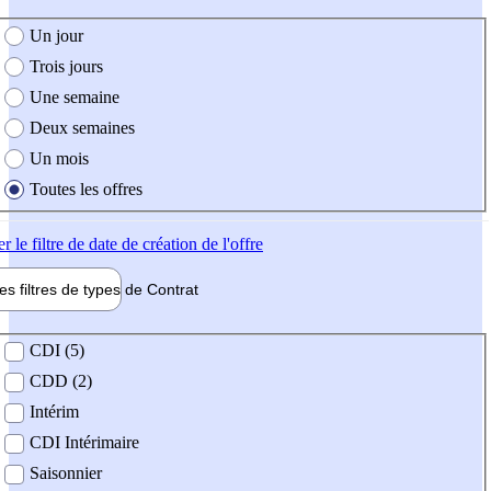
e création de l'offre
Un jour
Trois jours
Une semaine
Deux semaines
Un mois
Toutes les offres
er
le filtre de date de création de l'offre
les filtres de types de
Contrat
de contrat
CDI (5)
CDD (2)
Intérim
CDI Intérimaire
Saisonnier