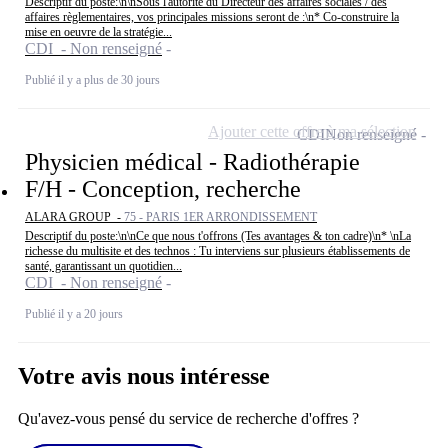
Descriptif du poste:\n\nSous l'autorité du Directeur des affaires sociales / des
affaires règlementaires, vos principales missions seront de :\n* Co-construire la
mise en oeuvre de la stratégie...
CDI - Non renseigné
Publié il y a plus de 30 jours
Ajouter cette offre à ma sélection
CDI
Non renseigné
Physicien médical - Radiothérapie
F/H - Conception, recherche
ALARA GROUP -
75 - PARIS 1ER ARRONDISSEMENT
Descriptif du poste:\n\nCe que nous t'offrons (Tes avantages & ton cadre)\n* \nLa
richesse du multisite et des technos : Tu interviens sur plusieurs établissements de
santé, garantissant un quotidien...
CDI - Non renseigné
Publié il y a 20 jours
Votre avis nous intéresse
Qu'avez-vous pensé du service de recherche d'offres ?