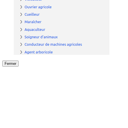
Fermer
Fermer
le détail de l'offre
/
Offre
sur
Offre précéden