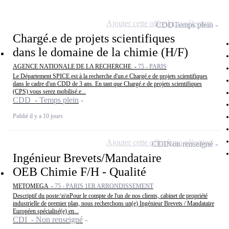
Ajouter cette offre à ma sélection
CDD
Temps plein
Chargé.e de projets scientifiques
dans le domaine de la chimie (H/F)
AGENCE NATIONALE DE LA RECHERCHE -
75 - PARIS
Le Département SPICE est à la recherche d'un.e Chargé.e de projets scientifiques
dans le cadre d'un CDD de 3 ans. En tant que Chargé.e de projets scientifiques
(CPS) vous serez mobilisé.e...
CDD - Temps plein
Publié il y a 10 jours
Ajouter cette offre à ma sélection
CDI
Non renseigné
Ingénieur Brevets/Mandataire
OEB Chimie F/H - Qualité
METOMEGA -
75 - PARIS 1ER ARRONDISSEMENT
Descriptif du poste:\n\nPour le compte de l'un de nos clients, cabinet de propriété
industrielle de premier plan, nous recherchons un(e) Ingénieur Brevets / Mandataire
Européen spécialisé(e) en...
CDI - Non renseigné