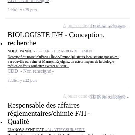
CDI - Non renseigné
Publié il y a 25 jours
Ajouter cette offre à ma sélection
CDD
Non renseigné
BIOLOGISTE F/H - Conception,
recherche
NOLA IVANNE -
75 - PARIS 1ER ARRONDISSEMENT
Descriptif du poste:\n\nParis / Île-de-France (plusieurs localisations possibles :
Sartrouville ou Seine-et-Marne)\nRejoignez un acteur majeur de la biologie
médicale\nVous souhaitez exercer au sein...
CDD - Non renseigné
Publié il y a 22 jours
Ajouter cette offre à ma sélection
CDI
Non renseigné
Responsable des affaires
réglementaires/chimie F/H -
Qualité
ELANOVA SYNDICAT -
94 - VITRY-SUR-SEINE