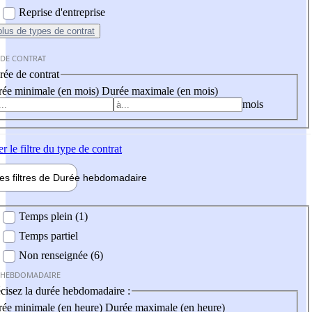
Reprise d'entreprise
plus
de types de contrat
 DE CONTRAT
ée de contrat
ée minimale (en mois)
Durée maximale (en mois)
mois
er
le filtre du type de contrat
les filtres de
Durée hebdo
madaire
 hebdomadaire
Temps plein (1)
Temps partiel
Non renseignée (6)
 HEBDOMADAIRE
cisez la durée hebdomadaire :
ée minimale (en heure)
Durée maximale (en heure)