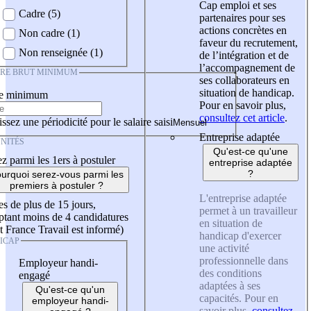
Cap emploi et ses
Cadre (5)
partenaires pour ses
actions concrètes en
Non cadre (1)
faveur du recrutement,
Non renseignée (1)
de l’intégration et de
l’accompagnement de
IRE BRUT MINIMUM
ses collaborateurs en
situation de handicap.
re minimum
Pour en savoir plus,
consultez cet article
.
ssez une périodicité pour le salaire saisi
Entreprise adaptée
NITÉS
Qu'est-ce qu'une
z parmi les 1ers à postuler
entreprise adaptée
?
urquoi serez-vous parmi les
premiers à postuler ?
L'entreprise adaptée
es de plus de 15 jours,
permet à un travailleur
tant moins de 4 candidatures
en situation de
t France Travail est informé)
handicap d'exercer
ICAP
une activité
professionnelle dans
Employeur handi-
des conditions
engagé
adaptées à ses
Qu'est-ce qu'un
capacités. Pour en
employeur handi-
savoir plus,
consultez