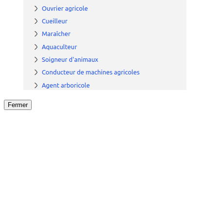
Fermer
Fermer
le détail de l'offre
/
Offre
sur
Offre précéden