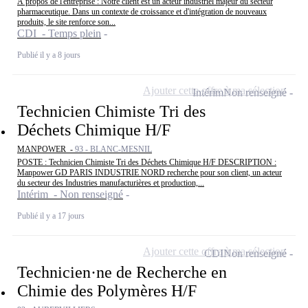
À propos de l'entreprise : Notre client est un acteur industriel majeur du secteur
pharmaceutique. Dans un contexte de croissance et d'intégration de nouveaux
produits, le site renforce son...
CDI - Temps plein
Publié il y a 8 jours
Ajouter cette offre à ma sélection
Intérim
Non renseigné
Technicien Chimiste Tri des
Déchets Chimique H/F
MANPOWER -
93 - BLANC-MESNIL
POSTE : Technicien Chimiste Tri des Déchets Chimique H/F DESCRIPTION :
Manpower GD PARIS INDUSTRIE NORD recherche pour son client, un acteur
du secteur des Industries manufacturières et production,...
Intérim - Non renseigné
Publié il y a 17 jours
Ajouter cette offre à ma sélection
CDI
Non renseigné
Technicien·ne de Recherche en
Chimie des Polymères H/F