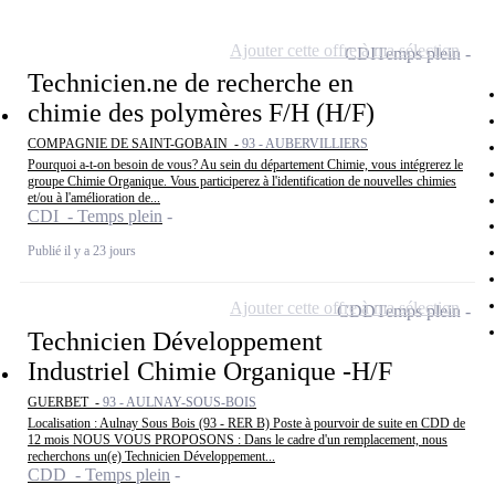
Ajouter cette offre à ma sélection
CDI
Temps plein
Technicien.ne de recherche en
chimie des polymères F/H (H/F)
COMPAGNIE DE SAINT-GOBAIN -
93 - AUBERVILLIERS
Pourquoi a-t-on besoin de vous? Au sein du département Chimie, vous intégrerez le
groupe Chimie Organique. Vous participerez à l'identification de nouvelles chimies
et/ou à l'amélioration de...
CDI - Temps plein
Publié il y a 23 jours
Ajouter cette offre à ma sélection
CDD
Temps plein
Technicien Développement
Industriel Chimie Organique -H/F
GUERBET -
93 - AULNAY-SOUS-BOIS
Localisation : Aulnay Sous Bois (93 - RER B) Poste à pourvoir de suite en CDD de
12 mois NOUS VOUS PROPOSONS : Dans le cadre d'un remplacement, nous
recherchons un(e) Technicien Développement...
CDD - Temps plein