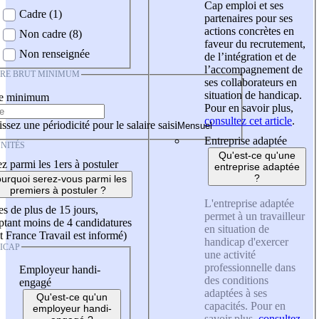
Cap emploi et ses
Cadre (1)
partenaires pour ses
actions concrètes en
Non cadre (8)
faveur du recrutement,
Non renseignée
de l’intégration et de
l’accompagnement de
IRE BRUT MINIMUM
ses collaborateurs en
situation de handicap.
re minimum
Pour en savoir plus,
consultez cet article
.
ssez une périodicité pour le salaire saisi
Entreprise adaptée
NITÉS
Qu'est-ce qu'une
z parmi les 1ers à postuler
entreprise adaptée
?
urquoi serez-vous parmi les
premiers à postuler ?
L'entreprise adaptée
es de plus de 15 jours,
permet à un travailleur
tant moins de 4 candidatures
en situation de
t France Travail est informé)
handicap d'exercer
ICAP
une activité
professionnelle dans
Employeur handi-
des conditions
engagé
adaptées à ses
Qu'est-ce qu'un
capacités. Pour en
employeur handi-
savoir plus,
consultez