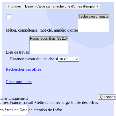
Imprimer
Besoin d'aide sur la recherche d'offres d'emploi ?
Métier, compétence, mot-clé, numéro d'offre
Lieu de travail
Distance autour du lieu choisi
Rechercher
des offres
Créer une alerte
Qui sont n
icher uniquement
 offres France Travail
Cette action recharge la liste des offres
les filtres de
Date de création
de l'offre