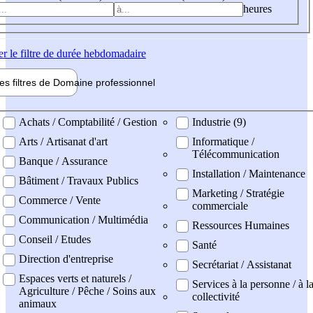
heures
er
le filtre de durée hebdomadaire
les filtres de
Domaine pro
fessionnel
ne professionel
Achats / Comptabilité / Gestion
Industrie (9)
Arts / Artisanat d'art
Informatique /
Télécommunication
Banque / Assurance
Installation / Maintenance
Bâtiment / Travaux Publics
Marketing / Stratégie
Commerce / Vente
commerciale
Communication / Multimédia
Ressources Humaines
Conseil / Etudes
Santé
Direction d'entreprise
Secrétariat / Assistanat
Espaces verts et naturels /
Services à la personne / à l
Agriculture / Pêche / Soins aux
collectivité
animaux