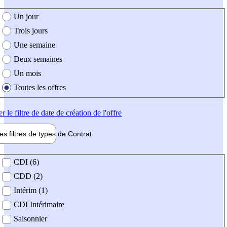
e création de l'offre
Un jour
Trois jours
Une semaine
Deux semaines
Un mois
Toutes les offres
er
le filtre de date de création de l'offre
les filtres de types de
Contrat
de contrat
CDI (6)
CDD (2)
Intérim (1)
CDI Intérimaire
Saisonnier