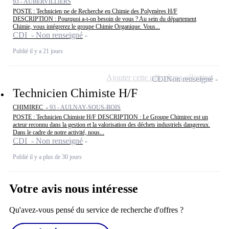
93 - AUBERVILLIERS
POSTE : Technicien·ne de Recherche en Chimie des Polymères H/F
DESCRIPTION : Pourquoi a-t-on besoin de vous ? Au sein du département
Chimie, vous intégrerez le groupe Chimie Organique. Vous...
CDI - Non renseigné
Publié il y a 21 jours
Ajouter cette offre à ma sélection
CDI
Non renseigné
Technicien Chimiste H/F
CHIMIREC -
93 - AULNAY-SOUS-BOIS
POSTE : Technicien Chimiste H/F DESCRIPTION : Le Groupe Chimirec est un
acteur reconnu dans la gestion et la valorisation des déchets industriels dangereux.
Dans le cadre de notre activité, nous...
CDI - Non renseigné
Publié il y a plus de 30 jours
Votre avis nous intéresse
Qu'avez-vous pensé du service de recherche d'offres ?