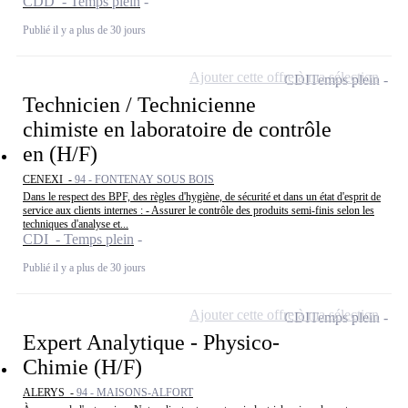
CDD - Temps plein
Publié il y a plus de 30 jours
Ajouter cette offre à ma sélection
CDI
Temps plein
Technicien / Technicienne
chimiste en laboratoire de contrôle
en (H/F)
CENEXI -
94 - FONTENAY SOUS BOIS
Dans le respect des BPF, des règles d'hygiène, de sécurité et dans un état d'esprit de
service aux clients internes : - Assurer le contrôle des produits semi-finis selon les
techniques d'analyse et...
CDI - Temps plein
Publié il y a plus de 30 jours
Ajouter cette offre à ma sélection
CDI
Temps plein
Expert Analytique - Physico-
Chimie (H/F)
ALERYS -
94 - MAISONS-ALFORT