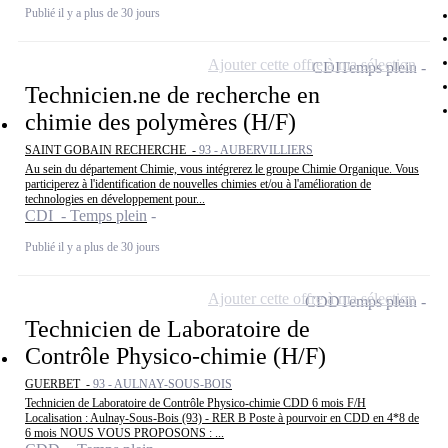
Publié il y a plus de 30 jours
Ajouter cette offre à ma sélection
CDI
Temps plein
Technicien.ne de recherche en
chimie des polymères (H/F)
SAINT GOBAIN RECHERCHE -
93 - AUBERVILLIERS
Au sein du département Chimie, vous intégrerez le groupe Chimie Organique. Vous
participerez à l'identification de nouvelles chimies et/ou à l'amélioration de
technologies en développement pour...
CDI - Temps plein
Publié il y a plus de 30 jours
Ajouter cette offre à ma sélection
CDD
Temps plein
Technicien de Laboratoire de
Contrôle Physico-chimie (H/F)
GUERBET -
93 - AULNAY-SOUS-BOIS
Technicien de Laboratoire de Contrôle Physico-chimie CDD 6 mois F/H
Localisation : Aulnay-Sous-Bois (93) - RER B Poste à pourvoir en CDD en 4*8 de
6 mois NOUS VOUS PROPOSONS : ...