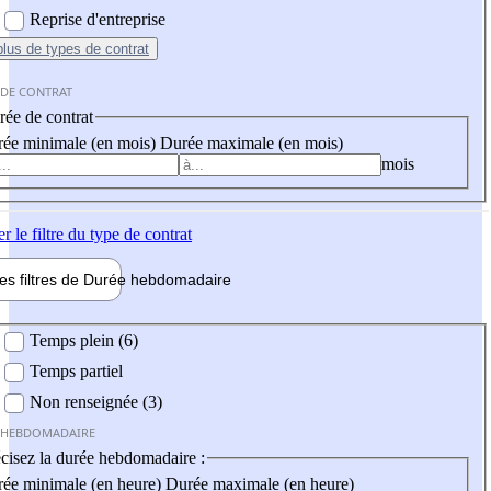
Reprise d'entreprise
plus
de types de contrat
 DE CONTRAT
ée de contrat
ée minimale (en mois)
Durée maximale (en mois)
mois
er
le filtre du type de contrat
les filtres de
Durée hebdo
madaire
 hebdomadaire
Temps plein (6)
Temps partiel
Non renseignée (3)
 HEBDOMADAIRE
cisez la durée hebdomadaire :
ée minimale (en heure)
Durée maximale (en heure)