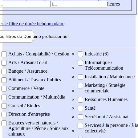
heures
er
le filtre de durée hebdomadaire
les filtres de
Domaine pro
fessionnel
ne professionel
Achats / Comptabilité / Gestion
Industrie (6)
Arts / Artisanat d'art
Informatique /
Télécommunication
Banque / Assurance
Installation / Maintenance
Bâtiment / Travaux Publics
Marketing / Stratégie
Commerce / Vente
commerciale
Communication / Multimédia
Ressources Humaines
Conseil / Etudes
Santé
Direction d'entreprise
Secrétariat / Assistanat
Espaces verts et naturels /
Services à la personne / à l
Agriculture / Pêche / Soins aux
collectivité
animaux