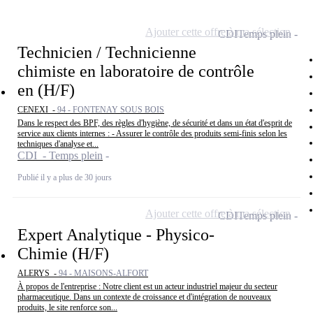
Ajouter cette offre à ma sélection
CDI
Temps plein
Technicien / Technicienne
chimiste en laboratoire de contrôle
en (H/F)
CENEXI -
94 - FONTENAY SOUS BOIS
Dans le respect des BPF, des règles d'hygiène, de sécurité et dans un état d'esprit de
service aux clients internes : - Assurer le contrôle des produits semi-finis selon les
techniques d'analyse et...
CDI - Temps plein
Publié il y a plus de 30 jours
Ajouter cette offre à ma sélection
CDI
Temps plein
Expert Analytique - Physico-
Chimie (H/F)
ALERYS -
94 - MAISONS-ALFORT
À propos de l'entreprise : Notre client est un acteur industriel majeur du secteur
pharmaceutique. Dans un contexte de croissance et d'intégration de nouveaux
produits, le site renforce son...