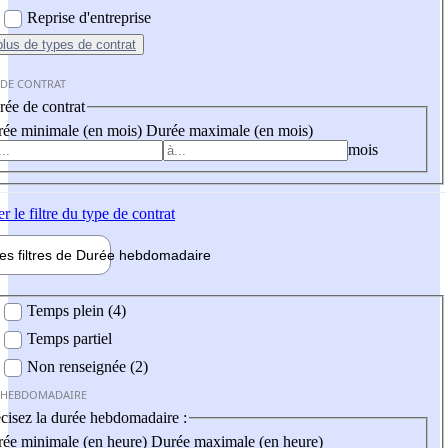
Reprise d'entreprise
plus
de types de contrat
 DE CONTRAT
ée de contrat
ée minimale (en mois)
Durée maximale (en mois)
mois
er
le filtre du type de contrat
les filtres de
Durée hebdo
madaire
 hebdomadaire
Temps plein (4)
Temps partiel
Non renseignée (2)
 HEBDOMADAIRE
cisez la durée hebdomadaire :
ée minimale (en heure)
Durée maximale (en heure)