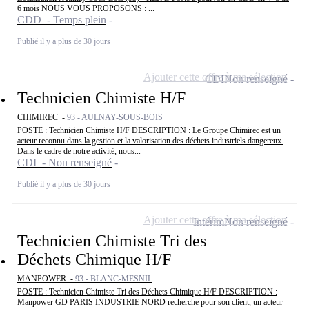
6 mois NOUS VOUS PROPOSONS : ...
CDD - Temps plein
Publié il y a plus de 30 jours
Ajouter cette offre à ma sélection
CDI
Non renseigné
Technicien Chimiste H/F
CHIMIREC -
93 - AULNAY-SOUS-BOIS
POSTE : Technicien Chimiste H/F DESCRIPTION : Le Groupe Chimirec est un
acteur reconnu dans la gestion et la valorisation des déchets industriels dangereux.
Dans le cadre de notre activité, nous...
CDI - Non renseigné
Publié il y a plus de 30 jours
Ajouter cette offre à ma sélection
Intérim
Non renseigné
Technicien Chimiste Tri des
Déchets Chimique H/F
MANPOWER -
93 - BLANC-MESNIL
POSTE : Technicien Chimiste Tri des Déchets Chimique H/F DESCRIPTION :
Manpower GD PARIS INDUSTRIE NORD recherche pour son client, un acteur