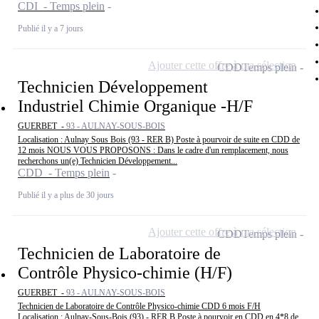
CDI - Temps plein
Publié il y a 7 jours
Ajouter cette offre à ma sélection
CDD
Temps plein
Technicien Développement
Industriel Chimie Organique -H/F
GUERBET -
93 - AULNAY-SOUS-BOIS
Localisation : Aulnay Sous Bois (93 - RER B) Poste à pourvoir de suite en CDD de
12 mois NOUS VOUS PROPOSONS : Dans le cadre d'un remplacement, nous
recherchons un(e) Technicien Développement...
CDD - Temps plein
Publié il y a plus de 30 jours
Ajouter cette offre à ma sélection
CDD
Temps plein
Technicien de Laboratoire de
Contrôle Physico-chimie (H/F)
GUERBET -
93 - AULNAY-SOUS-BOIS
Technicien de Laboratoire de Contrôle Physico-chimie CDD 6 mois F/H
Localisation : Aulnay-Sous-Bois (93) - RER B Poste à pourvoir en CDD en 4*8 de