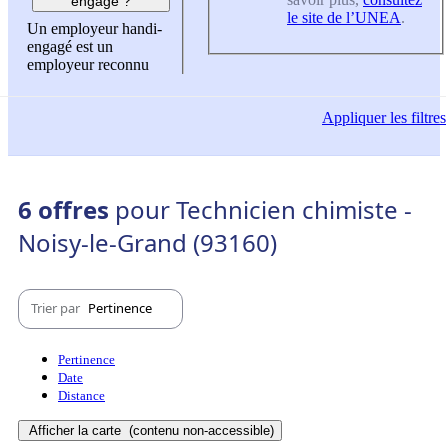
engagé ?
le site de l’UNEA
.
Un employeur handi-
engagé est un
employeur reconnu
Appliquer
les filtres
6 offres
pour Technicien chimiste -
Noisy-le-Grand (93160)
Trier par
Pertinence
Pertinence
Date
Distance
Afficher la carte
(contenu non-accessible)