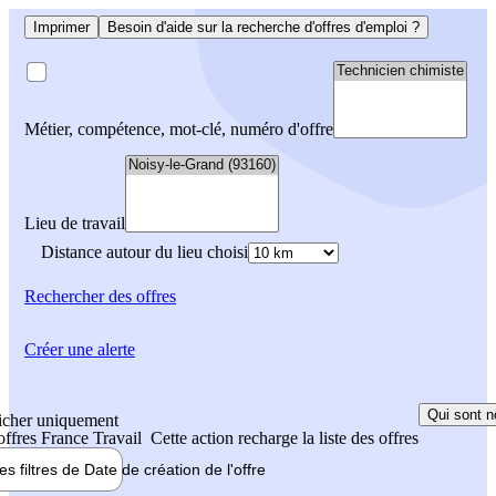
Imprimer
Besoin d'aide sur la recherche d'offres d'emploi ?
Métier, compétence, mot-clé, numéro d'offre
Lieu de travail
Distance autour du lieu choisi
Rechercher
des offres
Créer une alerte
Qui sont n
icher uniquement
 offres France Travail
Cette action recharge la liste des offres
les filtres de
Date de création
de l'offre