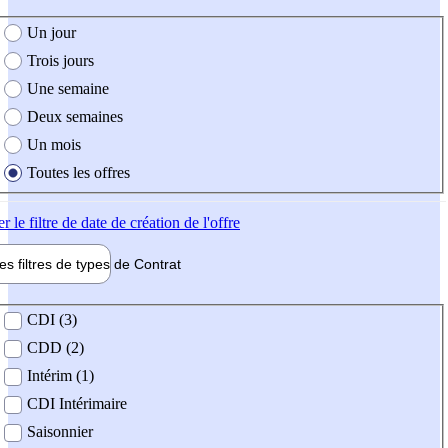
e création de l'offre
Un jour
Trois jours
Une semaine
Deux semaines
Un mois
Toutes les offres
er
le filtre de date de création de l'offre
les filtres de types de
Contrat
de contrat
CDI (3)
CDD (2)
Intérim (1)
CDI Intérimaire
Saisonnier