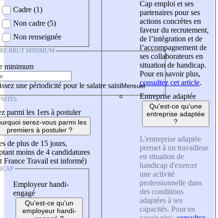
Cap emploi et ses
Cadre (1)
partenaires pour ses
actions concrètes en
Non cadre (5)
faveur du recrutement,
Non renseignée
de l’intégration et de
l’accompagnement de
IRE BRUT MINIMUM
ses collaborateurs en
situation de handicap.
re minimum
Pour en savoir plus,
consultez cet article
.
ssez une périodicité pour le salaire saisi
Entreprise adaptée
NITÉS
Qu'est-ce qu'une
z parmi les 1ers à postuler
entreprise adaptée
?
urquoi serez-vous parmi les
premiers à postuler ?
L'entreprise adaptée
es de plus de 15 jours,
permet à un travailleur
tant moins de 4 candidatures
en situation de
t France Travail est informé)
handicap d'exercer
ICAP
une activité
professionnelle dans
Employeur handi-
des conditions
engagé
adaptées à ses
Qu'est-ce qu'un
capacités. Pour en
employeur handi-
savoir plus,
consultez