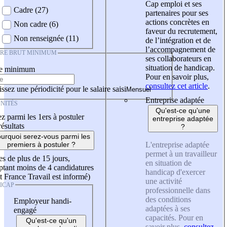
Cap emploi et ses
Cadre (27)
partenaires pour ses
actions concrètes en
Non cadre (6)
faveur du recrutement,
Non renseignée (11)
de l’intégration et de
l’accompagnement de
IRE BRUT MINIMUM
ses collaborateurs en
situation de handicap.
re minimum
Pour en savoir plus,
consultez cet article
.
ssez une périodicité pour le salaire saisi
Entreprise adaptée
NITÉS
Qu'est-ce qu'une
z parmi les 1ers à postuler
entreprise adaptée
résultats
?
urquoi serez-vous parmi les
L'entreprise adaptée
premiers à postuler ?
permet à un travailleur
es de plus de 15 jours,
en situation de
tant moins de 4 candidatures
handicap d'exercer
t France Travail est informé)
une activité
ICAP
professionnelle dans
des conditions
Employeur handi-
adaptées à ses
engagé
capacités. Pour en
Qu'est-ce qu'un
savoir plus,
consultez