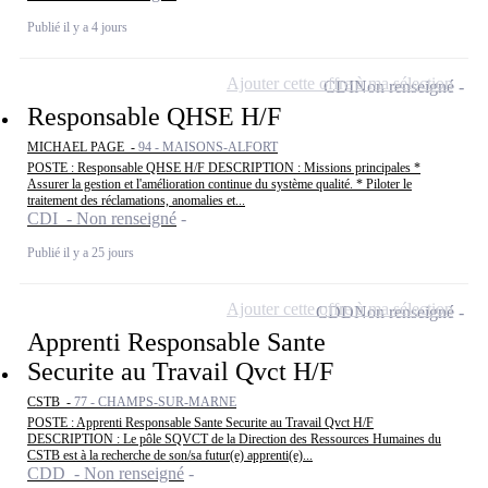
Publié il y a 4 jours
Ajouter cette offre à ma sélection
CDI
Non renseigné
Responsable QHSE H/F
MICHAEL PAGE -
94 - MAISONS-ALFORT
POSTE : Responsable QHSE H/F DESCRIPTION : Missions principales *
Assurer la gestion et l'amélioration continue du système qualité. * Piloter le
traitement des réclamations, anomalies et...
CDI - Non renseigné
Publié il y a 25 jours
Ajouter cette offre à ma sélection
CDD
Non renseigné
Apprenti Responsable Sante
Securite au Travail Qvct H/F
CSTB -
77 - CHAMPS-SUR-MARNE
POSTE : Apprenti Responsable Sante Securite au Travail Qvct H/F
DESCRIPTION : Le pôle SQVCT de la Direction des Ressources Humaines du
CSTB est à la recherche de son/sa futur(e) apprenti(e)...
CDD - Non renseigné