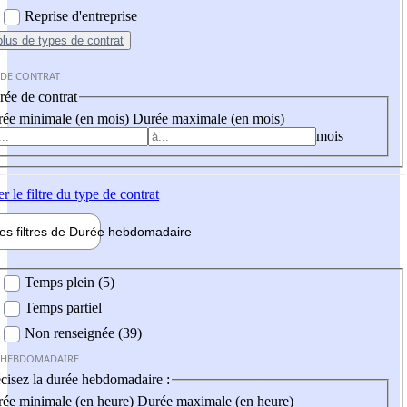
Reprise d'entreprise
plus
de types de contrat
 DE CONTRAT
ée de contrat
ée minimale (en mois)
Durée maximale (en mois)
mois
er
le filtre du type de contrat
les filtres de
Durée hebdo
madaire
 hebdomadaire
Temps plein (5)
Temps partiel
Non renseignée (39)
 HEBDOMADAIRE
cisez la durée hebdomadaire :
ée minimale (en heure)
Durée maximale (en heure)