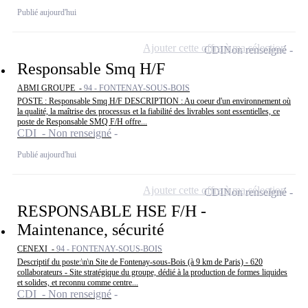
Publié aujourd'hui
Ajouter cette offre à ma sélection
CDI
Non renseigné
Responsable Smq H/F
ABMI GROUPE -
94 - FONTENAY-SOUS-BOIS
POSTE : Responsable Smq H/F DESCRIPTION : Au coeur d'un environnement où
la qualité, la maîtrise des processus et la fiabilité des livrables sont essentielles, ce
poste de Responsable SMQ F/H offre...
CDI - Non renseigné
Publié aujourd'hui
Ajouter cette offre à ma sélection
CDI
Non renseigné
RESPONSABLE HSE F/H -
Maintenance, sécurité
CENEXI -
94 - FONTENAY-SOUS-BOIS
Descriptif du poste:\n\n Site de Fontenay-sous-Bois (à 9 km de Paris) - 620
collaborateurs - Site stratégique du groupe, dédié à la production de formes liquides
et solides, et reconnu comme centre...
CDI - Non renseigné