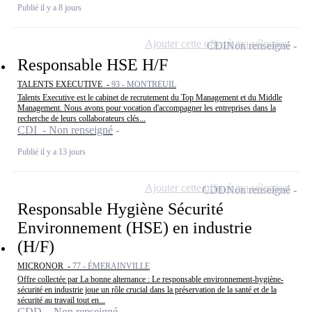
Publié il y a 8 jours
Ajouter cette offre à ma sélection
CDI
Non renseigné
Responsable HSE H/F
TALENTS EXECUTIVE -
93 - MONTREUIL
Talents Executive est le cabinet de recrutement du Top Management et du Middle
Management. Nous avons pour vocation d'accompagner les entreprises dans la
recherche de leurs collaborateurs clés...
CDI - Non renseigné
Publié il y a 13 jours
Ajouter cette offre à ma sélection
CDD
Non renseigné
Responsable Hygiène Sécurité
Environnement (HSE) en industrie
(H/F)
MICRONOR -
77 - ÉMERAINVILLE
Offre collectée par La bonne alternance : Le responsable environnement-hygiène-
sécurité en industrie joue un rôle crucial dans la préservation de la santé et de la
sécurité au travail tout en...
CDD - Non renseigné