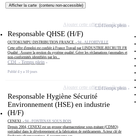
Afficher la carte
(contenu non-accessible)
Ajouter cette offre à ma sélection
CDI
Temps plein
Responsable QHSE (H/F)
OUTOKUMPU DISTRIBUTION FRANCE -
94 - ALFORTVILLE
Cette offre d'emploi est confiée à France Travail par LINDUSTRIE-RECRUTE.FR
Qualité : Assurer la gestion du système qualité. Gérer les réclamations (anomalies et
non-conformités identifiées par les...
CDI - Temps plein
Publié il y a 10 jours
Ajouter cette offre à ma sélection
CDI
Temps plein
Responsable Hygiène Sécurité
Environnement (HSE) en industrie
(H/F)
CENEXI -
94 - FONTENAY SOUS BOIS
Depuis 2004, CENEXI est un groupe pharmaceutique sous-traitant (CDMO)
spécialisé dans le développement et la fabrication de médicaments. Acteur clé de