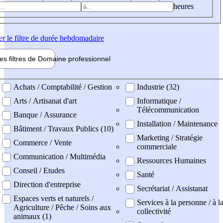
heures
er
le filtre de durée hebdomadaire
les filtres de
Domaine pro
fessionnel
ne professionel
Achats / Comptabilité / Gestion
Industrie (32)
Arts / Artisanat d'art
Informatique /
Télécommunication
Banque / Assurance
Installation / Maintenance
Bâtiment / Travaux Publics (10)
Marketing / Stratégie
Commerce / Vente
commerciale
Communication / Multimédia
Ressources Humaines
Conseil / Etudes
Santé
Direction d'entreprise
Secrétariat / Assistanat
Espaces verts et naturels /
Services à la personne / à l
Agriculture / Pêche / Soins aux
collectivité
animaux (1)