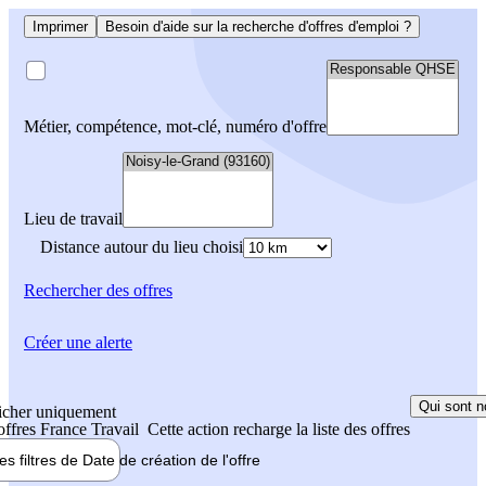
Imprimer
Besoin d'aide sur la recherche d'offres d'emploi ?
Métier, compétence, mot-clé, numéro d'offre
Lieu de travail
Distance autour du lieu choisi
Rechercher
des offres
Créer une alerte
Qui sont n
icher uniquement
 offres France Travail
Cette action recharge la liste des offres
les filtres de
Date de création
de l'offre