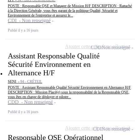
EPI -
94 - BRY-SUR-MARNE
POSTE : Responsable QSE et Manager de Mission H/F DESCRIPTION : Rattaché
à la Direction Générale, vous êtes garant de la politique Qualité, Sécurité et
Environnement de l'entreprise et assurez le...
CDI - Non renseigné
Publié il y a 16 jours
Ajouter cette offre à ma sélection
CDD
Non renseigné
Assistant Responsable Qualité
Sécurité Environnement en
Alternance H/F
SENI -
94 - CRÉTEIL
POSTE : Assistant Responsable Qualité Sécurité Environnement en Alternance H/F
DESCRIPTION : Mission Placé(e) sous la responsabilité de la Responsable QSE,
vous êtes en charge de déployer et piloter...
CDD - Non renseigné
Publié il y a 16 jours
Ajouter cette offre à ma sélection
CDI
Non renseigné
Responsable QSE Opérationnel