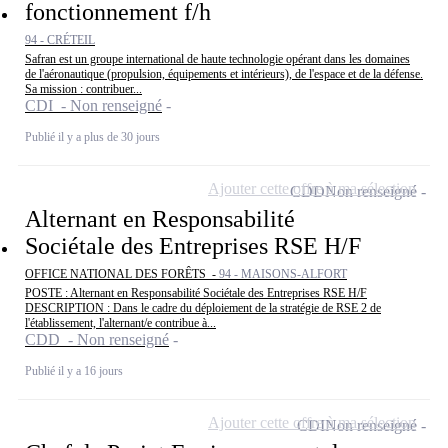
fonctionnement f/h
94 - CRÉTEIL
Safran est un groupe international de haute technologie opérant dans les domaines
de l'aéronautique (propulsion, équipements et intérieurs), de l'espace et de la défense.
Sa mission : contribuer...
CDI - Non renseigné
Publié il y a plus de 30 jours
Ajouter cette offre à ma sélection
CDD
Non renseigné
Alternant en Responsabilité
Sociétale des Entreprises RSE H/F
OFFICE NATIONAL DES FORÊTS -
94 - MAISONS-ALFORT
POSTE : Alternant en Responsabilité Sociétale des Entreprises RSE H/F
DESCRIPTION : Dans le cadre du déploiement de la stratégie de RSE 2 de
l'établissement, l'alternant/e contribue à...
CDD - Non renseigné
Publié il y a 16 jours
Ajouter cette offre à ma sélection
CDI
Non renseigné