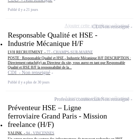
Publié il y a 21 jours
Ajouter cette offre à ma sélection
CDI
Non renseigné
Responsable Qualité et HSE -
Industrie Mécanique H/F
LVH RECRUITMENT -
77 - CHAMPS-SUR-MARNE
POSTE : Responsable Qualité et HSE - Industrie Mécanique H/F DESCRIPTION :
Directement rattaché(e) au Directeur du site, vous aurez en tant que Responsable
Qualité et HSE H/F la responsabilité de la...
CDI - Non renseigné
Publié il y a plus de 30 jours
Ajouter cette offre à ma sélection
Profession commerciale
Non renseigné
Préventeur HSE – Ligne
ferroviaire Grand Paris - Mission
freelance (H/F)
YALINK -
94 - VINCENNES
Un acteur majeur du secteur des infrastructures de transport recherche un HSE