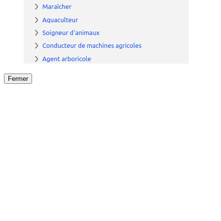
Fermer
Fermer
le détail de l'offre
/
Offre
sur
Offre précéden