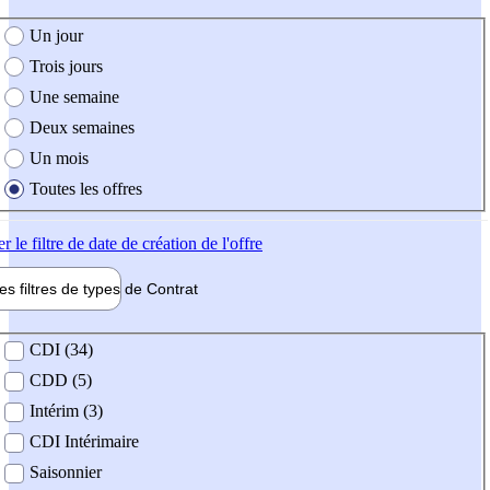
e création de l'offre
Un jour
Trois jours
Une semaine
Deux semaines
Un mois
Toutes les offres
er
le filtre de date de création de l'offre
les filtres de types de
Contrat
de contrat
CDI (34)
CDD (5)
Intérim (3)
CDI Intérimaire
Saisonnier