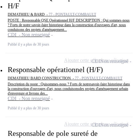
H/F
DEMATHIEU & BARD -
77 - PONTAULT-COMBAULT
POSTE : Responsable QSE Opérationnel H/F DESCRIPTION : Qui sommes-nous
? Forts de notre savoir-faire historique dans la construction d'ouvrages d'art, nous
conduisons des projets d'aménagement...
CDI - Non renseigné
Publié il y a plus de 30 jours
Ajouter cette offre à ma sélection
CDI
Non renseigné
Responsable opérationnel (H/F)
DEMATHIEU BARD CONSTRUCTION -
77 - PONTAULT-COMBAULT
Description du poste : Quisommes-nous ? Forts de notresavoir-faire historique dans
la construction d'ouvrages d'art, nous conduisonsdes projets d'aménagement urbain
d'envergure et livrons des...
CDI - Non renseigné
Publié il y a plus de 30 jours
Ajouter cette offre à ma sélection
CDI
Non renseigné
Responsable de pole sureté de