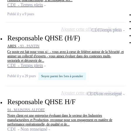
l'industrie pharmaceutique, il accompagne ses...
CDI - Temps plein
Publié il y a 9 jours
Ajouter cette offre à ma sélection
CDI
Temps plein
Responsable QHSE (H/F)
ARES -
93 - PANTIN
Ce poste est fait pour vous si : - vous avez à cœur de fédérer autour de la Sécurité, et
animer un collectif d'experts - vous aimez évoluer dans des contextes multi-
sectoriels et découvrir de...
CDI - Temps plein
Publié il y a 29 jours
Soyez parmi les 1ers à postuler
Ajouter cette offre à ma sélection
CDI
Non renseigné
Responsable QHSE H/F
94 - MAISONS-ALFORT
Notre client est une entreprise évoluant dans le secteur des Industries
manufacturières et Production, reconnue pour son engagement en matière de
performance opérationnelle, de qualité et de...
CDI - Non renseigné