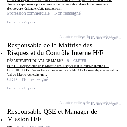
Travaux expérimenté pour accompagner la réalisation d'une ligne ferroviaire
d'envergure régionale. Cette mission en...
Profession commerciale - Non renseigné
Publié il y a 22 jours
Ajouter cette offre à ma sélection
CDD
Non renseigné
Responsable de la Maitrise des
Risques et du Contrôle Interne H/F
DÉPARTEMENT DU VAL DE MARNE -
94 - CRÉTEIL
POSTE : Responsable de la Maitrise des Risques et du Contrôle Interne H/F
DESCRIPTION : Venez faire vivre le service public ! Le Conseil départemental du
Val-de-Marne recherche un ...
CDD - Non renseigné
Publié il y a 16 jours
Ajouter cette offre à ma sélection
CDI
Non renseigné
Responsable QSE et Manager de
Mission H/F