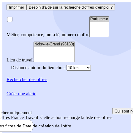
Imprimer
Besoin d'aide sur la recherche d'offres d'emploi ?
Métier, compétence, mot-clé, numéro d'offre
Lieu de travail
Distance autour du lieu choisi
Rechercher
des offres
Créer une alerte
Qui sont n
icher uniquement
 offres France Travail
Cette action recharge la liste des offres
les filtres de
Date de création
de l'offre