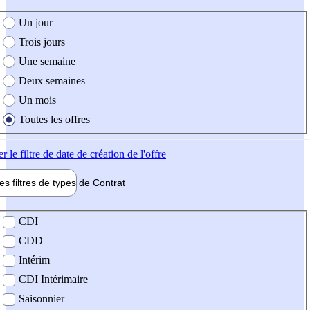
e création de l'offre
Un jour
Trois jours
Une semaine
Deux semaines
Un mois
Toutes les offres
er
le filtre de date de création de l'offre
les filtres de types de
Contrat
de contrat
CDI
CDD
Intérim
CDI Intérimaire
Saisonnier