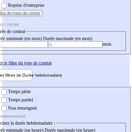
Reprise d'entreprise
plus
de types de contrat
 DE CONTRAT
ée de contrat
ée minimale (en mois)
Durée maximale (en mois)
mois
er
le filtre du type de contrat
les filtres de
Durée hebdo
madaire
 hebdomadaire
Temps plein
Temps partiel
Non renseignée
 HEBDOMADAIRE
cisez la durée hebdomadaire :
ée minimale (en heure)
Durée maximale (en heure)