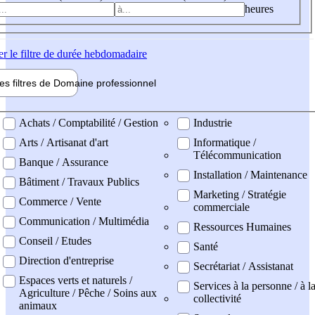
heures
er
le filtre de durée hebdomadaire
les filtres de
Domaine pro
fessionnel
ne professionel
Achats / Comptabilité / Gestion
Industrie
Arts / Artisanat d'art
Informatique /
Télécommunication
Banque / Assurance
Installation / Maintenance
Bâtiment / Travaux Publics
Marketing / Stratégie
Commerce / Vente
commerciale
Communication / Multimédia
Ressources Humaines
Conseil / Etudes
Santé
Direction d'entreprise
Secrétariat / Assistanat
Espaces verts et naturels /
Services à la personne / à l
Agriculture / Pêche / Soins aux
collectivité
animaux