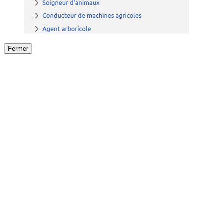
Fermer
Fermer
le détail de l'offre
/
Offre
sur
Offre précéden