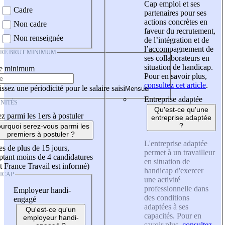
Cap emploi et ses
Cadre
partenaires pour ses
actions concrètes en
Non cadre
faveur du recrutement,
Non renseignée
de l’intégration et de
l’accompagnement de
IRE BRUT MINIMUM
ses collaborateurs en
situation de handicap.
re minimum
Pour en savoir plus,
consultez cet article
.
ssez une périodicité pour le salaire saisi
Entreprise adaptée
NITÉS
Qu'est-ce qu'une
z parmi les 1ers à postuler
entreprise adaptée
?
urquoi serez-vous parmi les
premiers à postuler ?
L'entreprise adaptée
es de plus de 15 jours,
permet à un travailleur
tant moins de 4 candidatures
en situation de
t France Travail est informé)
handicap d'exercer
ICAP
une activité
professionnelle dans
Employeur handi-
des conditions
engagé
adaptées à ses
Qu'est-ce qu'un
capacités. Pour en
employeur handi-
savoir plus,
consultez