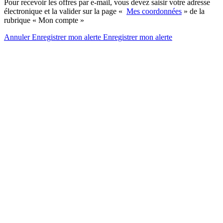
Pour recevoir les offres par e-mail, vous devez saisir votre adresse
électronique et la valider sur la page «
Mes coordonnées
» de la
rubrique « Mon compte »
Annuler
Enregistrer mon alerte
Enregistrer
mon alerte