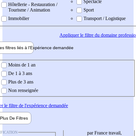
Spectacle
Hôtellerie - Restauration /
Tourisme / Animation
Sport
Immobilier
Transport / Logistique
Appliquer
le filtre du domaine professi
es filtres liés à l'
Expérience
demandée
ience demandée
Moins de 1 an
De 1 à 3 ans
Plus de 3 ans
Non renseignée
er
le filtre de l'expérience demandée
Plus De
Filtres
IFICATION
par France travail,