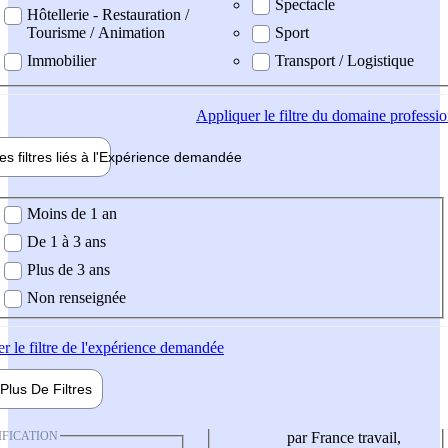
Spectacle
Hôtellerie - Restauration /
Tourisme / Animation
Sport
Immobilier
Transport / Logistique
Appliquer
le filtre du domaine professi
es filtres liés à l'
Expérience
demandée
ience demandée
Moins de 1 an
De 1 à 3 ans
Plus de 3 ans
Non renseignée
er
le filtre de l'expérience demandée
Plus De
Filtres
IFICATION
par France travail,