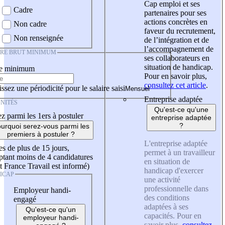
Cap emploi et ses
Cadre
partenaires pour ses
actions concrètes en
Non cadre
faveur du recrutement,
Non renseignée
de l’intégration et de
l’accompagnement de
IRE BRUT MINIMUM
ses collaborateurs en
situation de handicap.
re minimum
Pour en savoir plus,
consultez cet article
.
ssez une périodicité pour le salaire saisi
Entreprise adaptée
NITÉS
Qu'est-ce qu'une
z parmi les 1ers à postuler
entreprise adaptée
?
urquoi serez-vous parmi les
premiers à postuler ?
L'entreprise adaptée
es de plus de 15 jours,
permet à un travailleur
tant moins de 4 candidatures
en situation de
t France Travail est informé)
handicap d'exercer
ICAP
une activité
professionnelle dans
Employeur handi-
des conditions
engagé
adaptées à ses
Qu'est-ce qu'un
capacités. Pour en
employeur handi-
savoir plus,
consultez