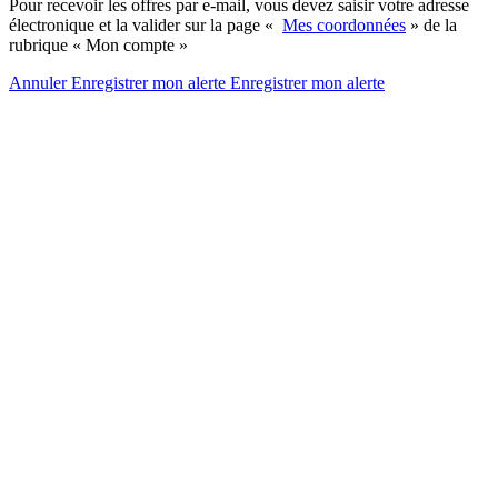
Pour recevoir les offres par e-mail, vous devez saisir votre adresse
électronique et la valider sur la page «
Mes coordonnées
» de la
rubrique « Mon compte »
Annuler
Enregistrer mon alerte
Enregistrer
mon alerte