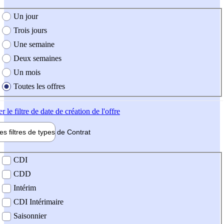
e création de l'offre
Un jour
Trois jours
Une semaine
Deux semaines
Un mois
Toutes les offres
er
le filtre de date de création de l'offre
les filtres de types de
Contrat
de contrat
CDI
CDD
Intérim
CDI Intérimaire
Saisonnier