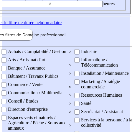
heures
er
le filtre de durée hebdomadaire
les filtres de
Domaine pro
fessionnel
ne professionel
Achats / Comptabilité / Gestion
Industrie
Arts / Artisanat d'art
Informatique /
Télécommunication
Banque / Assurance
Installation / Maintenance
Bâtiment / Travaux Publics
Marketing / Stratégie
Commerce / Vente
commerciale
Communication / Multimédia
Ressources Humaines
Conseil / Etudes
Santé
Direction d'entreprise
Secrétariat / Assistanat
Espaces verts et naturels /
Services à la personne / à l
Agriculture / Pêche / Soins aux
collectivité
animaux