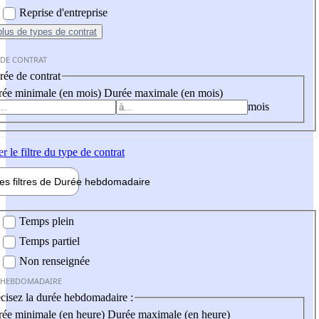
Reprise d'entreprise
plus
de types de contrat
 DE CONTRAT
ée de contrat
ée minimale (en mois)
Durée maximale (en mois)
mois
er
le filtre du type de contrat
les filtres de
Durée hebdo
madaire
 hebdomadaire
Temps plein
Temps partiel
Non renseignée
 HEBDOMADAIRE
cisez la durée hebdomadaire :
ée minimale (en heure)
Durée maximale (en heure)