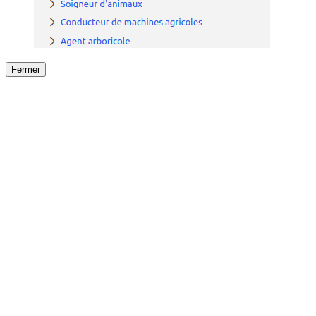
Fermer
Fermer
le détail de l'offre
/
Offre
sur
Offre précéden