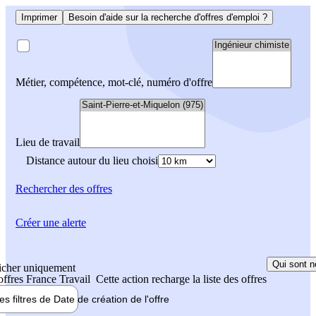
Imprimer
Besoin d'aide sur la recherche d'offres d'emploi ?
Métier, compétence, mot-clé, numéro d'offre
Lieu de travail
Distance autour du lieu choisi
Rechercher
des offres
Créer une alerte
Qui sont n
icher uniquement
 offres France Travail
Cette action recharge la liste des offres
les filtres de
Date de création
de l'offre