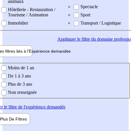
animaux
Spectacle
Hôtellerie - Restauration /
Tourisme / Animation
Sport
Immobilier
Transport / Logistique
Appliquer
le filtre du domaine professi
es filtres liés à l'
Expérience
demandée
ience demandée
Moins de 1 an
De 1 à 3 ans
Plus de 3 ans
Non renseignée
er
le filtre de l'expérience demandée
Plus De
Filtres