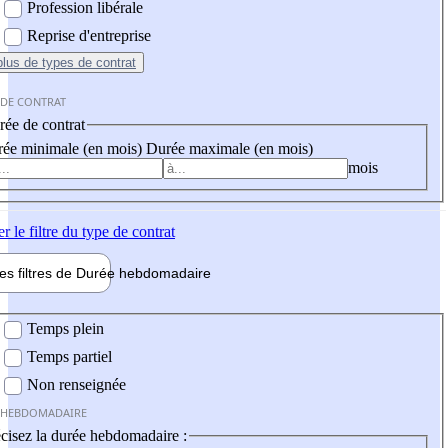
Profession libérale
Reprise d'entreprise
plus
de types de contrat
 DE CONTRAT
ée de contrat
ée minimale (en mois)
Durée maximale (en mois)
mois
er
le filtre du type de contrat
les filtres de
Durée hebdo
madaire
 hebdomadaire
Temps plein
Temps partiel
Non renseignée
 HEBDOMADAIRE
cisez la durée hebdomadaire :