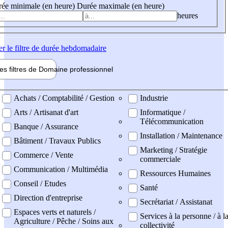
ée minimale (en heure)
Durée maximale (en heure)
heures
er
le filtre de durée hebdomadaire
les filtres de
Domaine pro
fessionnel
ne professionel
Achats / Comptabilité / Gestion
Industrie
Arts / Artisanat d'art
Informatique /
Télécommunication
Banque / Assurance
Installation / Maintenance
Bâtiment / Travaux Publics
Marketing / Stratégie
Commerce / Vente
commerciale
Communication / Multimédia
Ressources Humaines
Conseil / Etudes
Santé
Direction d'entreprise
Secrétariat / Assistanat
Espaces verts et naturels /
Services à la personne / à l
Agriculture / Pêche / Soins aux
collectivité