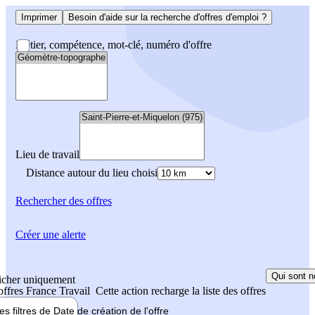
Imprimer
Besoin d'aide sur la recherche d'offres d'emploi ?
Métier, compétence, mot-clé, numéro d'offre
Lieu de travail
Distance autour du lieu choisi
Rechercher
des offres
Créer une alerte
Qui sont n
icher uniquement
 offres France Travail
Cette action recharge la liste des offres
les filtres de
Date de création
de l'offre