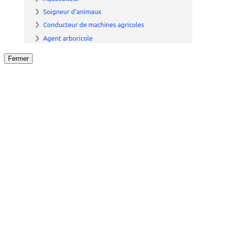
Fermer
Fermer
le détail de l'offre
/
Offre
sur
Offre précéden