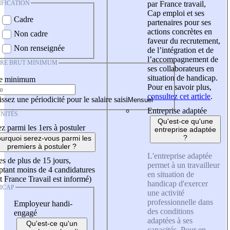
IFICATION
par France travail,
Cap emploi et ses
Cadre
partenaires pour ses
actions concrètes en
Non cadre
faveur du recrutement,
Non renseignée
de l’intégration et de
l’accompagnement de
IRE BRUT MINIMUM
ses collaborateurs en
situation de handicap.
re minimum
Pour en savoir plus,
consultez cet article
.
ssez une périodicité pour le salaire saisi
Entreprise adaptée
NITÉS
Qu'est-ce qu'une
z parmi les 1ers à postuler
entreprise adaptée
?
urquoi serez-vous parmi les
premiers à postuler ?
L'entreprise adaptée
es de plus de 15 jours,
permet à un travailleur
tant moins de 4 candidatures
en situation de
t France Travail est informé)
handicap d'exercer
ICAP
une activité
professionnelle dans
Employeur handi-
des conditions
engagé
adaptées à ses
Qu'est-ce qu'un
capacités. Pour en