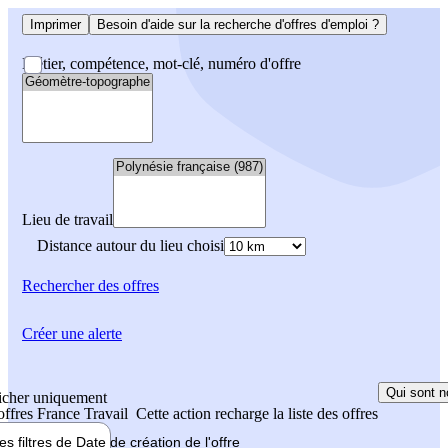
Imprimer
Besoin d'aide sur la recherche d'offres d'emploi ?
Métier, compétence, mot-clé, numéro d'offre
Lieu de travail
Distance autour du lieu choisi
Rechercher
des offres
Créer une alerte
Qui sont n
icher uniquement
 offres France Travail
Cette action recharge la liste des offres
les filtres de
Date de création
de l'offre