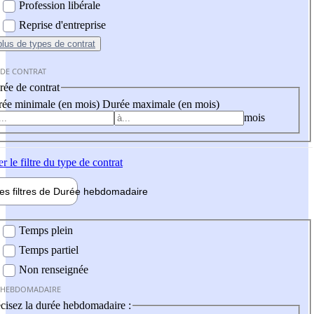
Profession libérale
Reprise d'entreprise
plus
de types de contrat
 DE CONTRAT
ée de contrat
ée minimale (en mois)
Durée maximale (en mois)
mois
er
le filtre du type de contrat
les filtres de
Durée hebdo
madaire
 hebdomadaire
Temps plein
Temps partiel
Non renseignée
 HEBDOMADAIRE
cisez la durée hebdomadaire :