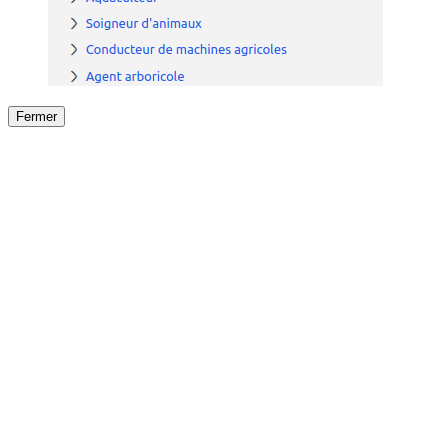
Fermer
Fermer
le détail de l'offre
/
Offre
sur
Offre précéden