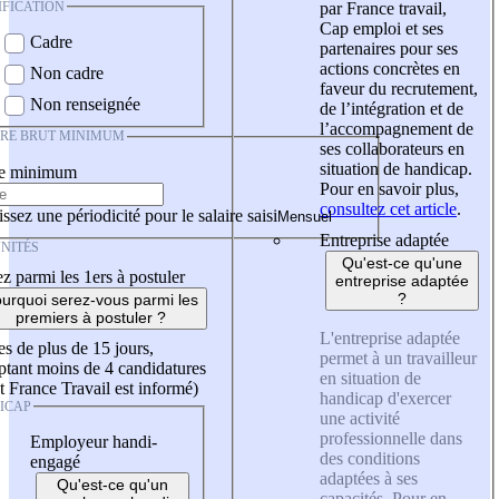
IFICATION
par France travail,
Cap emploi et ses
Cadre
partenaires pour ses
actions concrètes en
Non cadre
faveur du recrutement,
Non renseignée
de l’intégration et de
l’accompagnement de
IRE BRUT MINIMUM
ses collaborateurs en
situation de handicap.
re minimum
Pour en savoir plus,
consultez cet article
.
ssez une périodicité pour le salaire saisi
Entreprise adaptée
NITÉS
Qu'est-ce qu'une
z parmi les 1ers à postuler
entreprise adaptée
?
urquoi serez-vous parmi les
premiers à postuler ?
L'entreprise adaptée
es de plus de 15 jours,
permet à un travailleur
tant moins de 4 candidatures
en situation de
t France Travail est informé)
handicap d'exercer
ICAP
une activité
professionnelle dans
Employeur handi-
des conditions
engagé
adaptées à ses
Qu'est-ce qu'un
capacités. Pour en