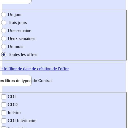
e création de l'offre
Un jour
Trois jours
Une semaine
Deux semaines
Un mois
Toutes les offres
er
le filtre de date de création de l'offre
les filtres de types de
Contrat
de contrat
CDI
CDD
Intérim
CDI Intérimaire