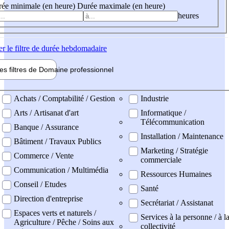
ée minimale (en heure)
Durée maximale (en heure)
heures
er
le filtre de durée hebdomadaire
les filtres de
Domaine pro
fessionnel
ne professionel
Achats / Comptabilité / Gestion
Industrie
Arts / Artisanat d'art
Informatique /
Télécommunication
Banque / Assurance
Installation / Maintenance
Bâtiment / Travaux Publics
Marketing / Stratégie
Commerce / Vente
commerciale
Communication / Multimédia
Ressources Humaines
Conseil / Etudes
Santé
Direction d'entreprise
Secrétariat / Assistanat
Espaces verts et naturels /
Services à la personne / à l
Agriculture / Pêche / Soins aux
collectivité