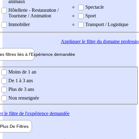
animaux
Spectacle
Hôtellerie - Restauration /
Tourisme / Animation
Sport
Immobilier
Transport / Logistique
Appliquer
le filtre du domaine professi
es filtres liés à l'
Expérience
demandée
ience demandée
Moins de 1 an
De 1 à 3 ans
Plus de 3 ans
Non renseignée
er
le filtre de l'expérience demandée
Plus De
Filtres