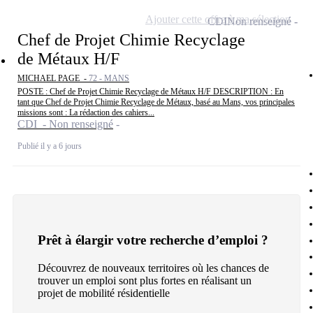
Ajouter cette offre à ma sélection
CDI
Non renseigné
Chef de Projet Chimie Recyclage
de Métaux H/F
MICHAEL PAGE -
72 - MANS
POSTE : Chef de Projet Chimie Recyclage de Métaux H/F DESCRIPTION : En
tant que Chef de Projet Chimie Recyclage de Métaux, basé au Mans, vos principales
missions sont : La rédaction des cahiers...
CDI - Non renseigné
Publié il y a 6 jours
Prêt à élargir votre recherche d’emploi ?
Découvrez de nouveaux territoires où les chances de
trouver un emploi sont plus fortes en réalisant un
projet de mobilité résidentielle