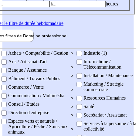
heures
er
le filtre de durée hebdomadaire
les filtres de
Domaine pro
fessionnel
ne professionel
Achats / Comptabilité / Gestion
Industrie (1)
Arts / Artisanat d'art
Informatique /
Télécommunication
Banque / Assurance
Installation / Maintenance
Bâtiment / Travaux Publics
Marketing / Stratégie
Commerce / Vente
commerciale
Communication / Multimédia
Ressources Humaines
Conseil / Etudes
Santé
Direction d'entreprise
Secrétariat / Assistanat
Espaces verts et naturels /
Services à la personne / à l
Agriculture / Pêche / Soins aux
collectivité
animaux