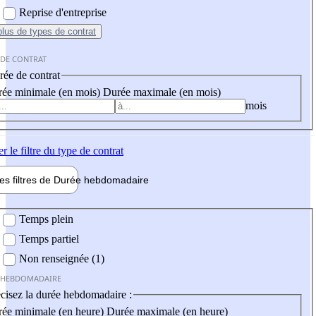
Reprise d'entreprise
plus
de types de contrat
 DE CONTRAT
ée de contrat
ée minimale (en mois)
Durée maximale (en mois)
mois
er
le filtre du type de contrat
les filtres de
Durée hebdo
madaire
 hebdomadaire
Temps plein
Temps partiel
Non renseignée (1)
 HEBDOMADAIRE
cisez la durée hebdomadaire :
ée minimale (en heure)
Durée maximale (en heure)