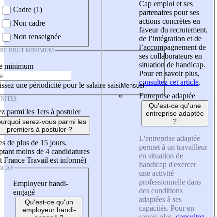
Cap emploi et ses
Cadre (1)
partenaires pour ses
actions concrètes en
Non cadre
faveur du recrutement,
Non renseignée
de l’intégration et de
l’accompagnement de
IRE BRUT MINIMUM
ses collaborateurs en
situation de handicap.
re minimum
Pour en savoir plus,
consultez cet article
.
ssez une périodicité pour le salaire saisi
Entreprise adaptée
NITÉS
Qu'est-ce qu'une
z parmi les 1ers à postuler
entreprise adaptée
?
urquoi serez-vous parmi les
premiers à postuler ?
L'entreprise adaptée
es de plus de 15 jours,
permet à un travailleur
tant moins de 4 candidatures
en situation de
t France Travail est informé)
handicap d'exercer
ICAP
une activité
professionnelle dans
Employeur handi-
des conditions
engagé
adaptées à ses
Qu'est-ce qu'un
capacités. Pour en
employeur handi-
savoir plus,
consultez