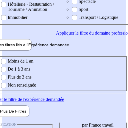
Spectacle
Hôtellerie - Restauration /
Tourisme / Animation
Sport
Immobilier
Transport / Logistique
Appliquer
le filtre du domaine professi
es filtres liés à l'
Expérience
demandée
ience demandée
Moins de 1 an
De 1 à 3 ans
Plus de 3 ans
Non renseignée
er
le filtre de l'expérience demandée
Plus De
Filtres
IFICATION
par France travail,