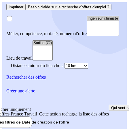
Imprimer
Besoin d'aide sur la recherche d'offres d'emploi ?
Métier, compétence, mot-clé, numéro d'offre
Lieu de travail
Distance autour du lieu choisi
Rechercher
des offres
Créer une alerte
Qui sont n
icher uniquement
 offres France Travail
Cette action recharge la liste des offres
les filtres de
Date de création
de l'offre