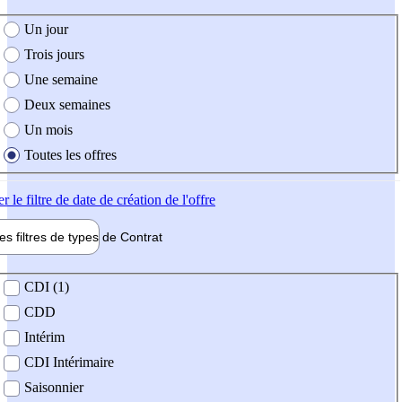
e création de l'offre
Un jour
Trois jours
Une semaine
Deux semaines
Un mois
Toutes les offres
er
le filtre de date de création de l'offre
les filtres de types de
Contrat
de contrat
CDI (1)
CDD
Intérim
CDI Intérimaire
Saisonnier