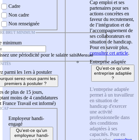
Cap emploi et ses
Cadre
partenaires pour ses
actions concrètes en
Non cadre
faveur du recrutement,
Non renseignée
de l’intégration et de
l’accompagnement de
IRE BRUT MINIMUM
ses collaborateurs en
situation de handicap.
re minimum
Pour en savoir plus,
consultez cet article
.
ssez une périodicité pour le salaire saisi
Entreprise adaptée
NITÉS
Qu'est-ce qu'une
z parmi les 1ers à postuler
entreprise adaptée
?
urquoi serez-vous parmi les
premiers à postuler ?
L'entreprise adaptée
es de plus de 15 jours,
permet à un travailleur
tant moins de 4 candidatures
en situation de
t France Travail est informé)
handicap d'exercer
ICAP
une activité
professionnelle dans
Employeur handi-
des conditions
engagé
adaptées à ses
Qu'est-ce qu'un
capacités. Pour en
employeur handi-
savoir plus,
consultez