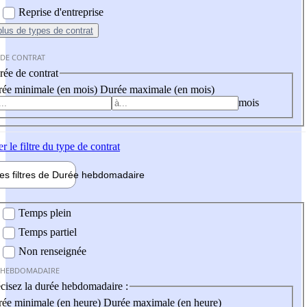
Reprise d'entreprise
plus
de types de contrat
 DE CONTRAT
ée de contrat
ée minimale (en mois)
Durée maximale (en mois)
mois
er
le filtre du type de contrat
les filtres de
Durée hebdo
madaire
 hebdomadaire
Temps plein
Temps partiel
Non renseignée
 HEBDOMADAIRE
cisez la durée hebdomadaire :
ée minimale (en heure)
Durée maximale (en heure)