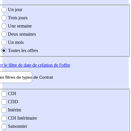
e création de l'offre
Un jour
Trois jours
Une semaine
Deux semaines
Un mois
Toutes les offres
er
le filtre de date de création de l'offre
les filtres de types de
Contrat
de contrat
CDI
CDD
Intérim
CDI Intérimaire
Saisonnier