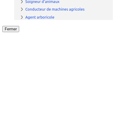
Fermer
Fermer
le détail de l'offre
/
Offre
sur
Offre précéden