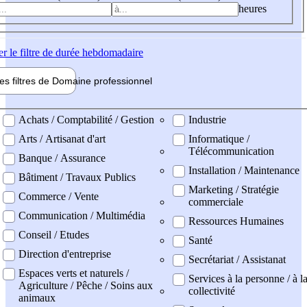
heures
er
le filtre de durée hebdomadaire
les filtres de
Domaine pro
fessionnel
ne professionel
Achats / Comptabilité / Gestion
Industrie
Arts / Artisanat d'art
Informatique /
Télécommunication
Banque / Assurance
Installation / Maintenance
Bâtiment / Travaux Publics
Marketing / Stratégie
Commerce / Vente
commerciale
Communication / Multimédia
Ressources Humaines
Conseil / Etudes
Santé
Direction d'entreprise
Secrétariat / Assistanat
Espaces verts et naturels /
Services à la personne / à l
Agriculture / Pêche / Soins aux
collectivité
animaux