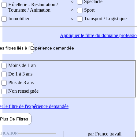
Spectacle
Hôtellerie - Restauration /
Tourisme / Animation
Sport
Immobilier
Transport / Logistique
Appliquer
le filtre du domaine professi
es filtres liés à l'
Expérience
demandée
ience demandée
Moins de 1 an
De 1 à 3 ans
Plus de 3 ans
Non renseignée
er
le filtre de l'expérience demandée
Plus De
Filtres
IFICATION
par France travail,