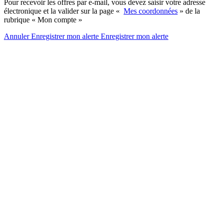
Pour recevoir les offres par e-mail, vous devez saisir votre adresse
électronique et la valider sur la page «
Mes coordonnées
» de la
rubrique « Mon compte »
Annuler
Enregistrer mon alerte
Enregistrer
mon alerte