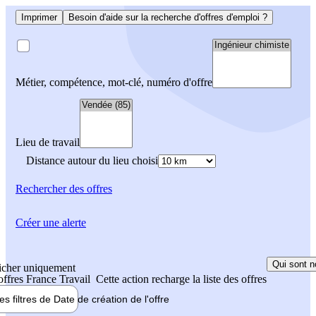
Imprimer
Besoin d'aide sur la recherche d'offres d'emploi ?
Métier, compétence, mot-clé, numéro d'offre
Lieu de travail
Distance autour du lieu choisi
Rechercher
des offres
Créer une alerte
Qui sont n
icher uniquement
 offres France Travail
Cette action recharge la liste des offres
les filtres de
Date de création
de l'offre