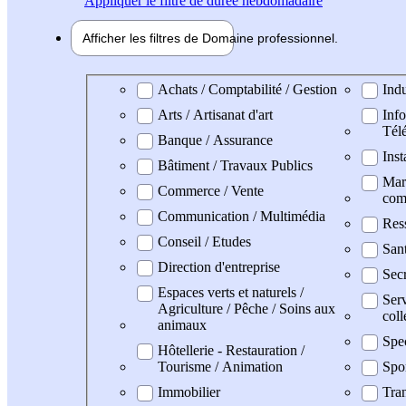
Appliquer
le filtre de durée hebdomadaire
Afficher les filtres de
Domaine pro
fessionnel
Domaine professionel
Achats / Comptabilité / Gestion
Indu
Arts / Artisanat d'art
Info
Tél
Banque / Assurance
Inst
Bâtiment / Travaux Publics
Mark
Commerce / Vente
com
Communication / Multimédia
Res
Conseil / Etudes
San
Direction d'entreprise
Secr
Espaces verts et naturels /
Serv
Agriculture / Pêche / Soins aux
coll
animaux
Spe
Hôtellerie - Restauration /
Tourisme / Animation
Spo
Immobilier
Tran