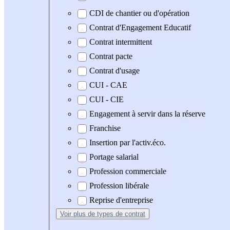
CDI de chantier ou d'opération
Contrat d'Engagement Educatif
Contrat intermittent
Contrat pacte
Contrat d'usage
CUI - CAE
CUI - CIE
Engagement à servir dans la réserve
Franchise
Insertion par l'activ.éco.
Portage salarial
Profession commerciale
Profession libérale
Reprise d'entreprise
Voir plus
de types de contrat