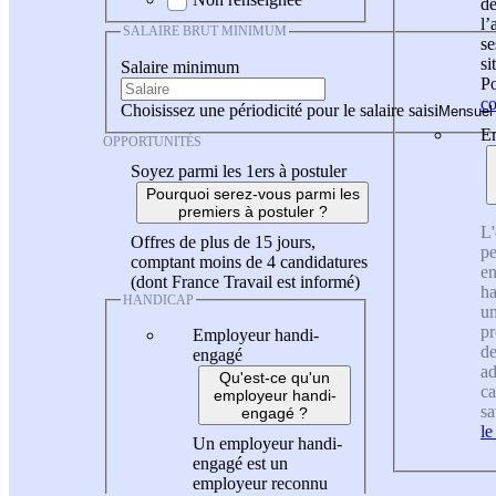
de
l
SALAIRE BRUT MINIMUM
se
si
Salaire minimum
Po
co
Choisissez une périodicité pour le salaire saisi
En
OPPORTUNITÉS
Soyez parmi les 1ers à postuler
Pourquoi serez-vous parmi les
premiers à postuler ?
L'
Offres de plus de 15 jours,
pe
comptant moins de 4 candidatures
en
(dont France Travail est informé)
ha
HANDICAP
un
pr
Employeur handi-
de
engagé
ad
Qu'est-ce qu'un
ca
employeur handi-
sa
engagé ?
le
Un employeur handi-
engagé est un
employeur reconnu