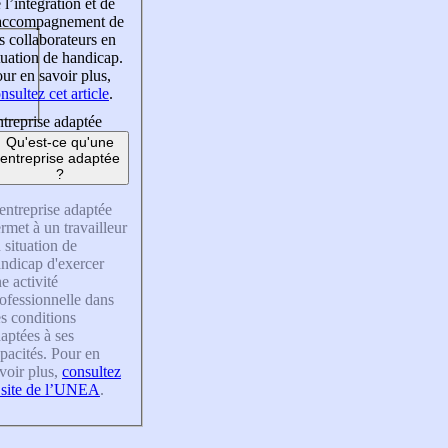
 l’intégration et de
’accompagnement de
s collaborateurs en
tuation de handicap.
ur en savoir plus,
nsultez cet article
.
treprise adaptée
Qu'est-ce qu'une
entreprise adaptée
?
entreprise adaptée
rmet à un travailleur
 situation de
ndicap d'exercer
e activité
ofessionnelle dans
s conditions
aptées à ses
pacités. Pour en
voir plus,
consultez
 site de l’UNEA
.