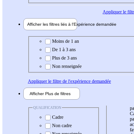
Appliquer
le fil
Afficher les filtres liés à l'
Expérience
demandée
Expérience demandée
Moins de 1 an
De 1 à 3 ans
Plus de 3 ans
Non renseignée
Appliquer
le filtre de l'expérience demandée
Afficher
Plus de
filtres
QUALIFICATION
pa
Ca
Cadre
pa
ac
Non cadre
fa
Non renseignée