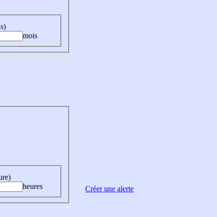
s)
mois
ure)
heures
Créer une alerte