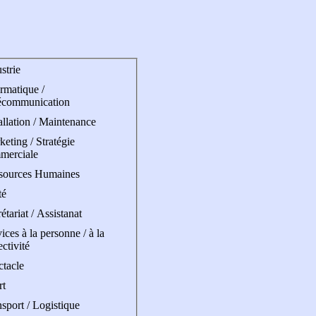
strie
rmatique /
écommunication
allation / Maintenance
eting / Stratégie
merciale
sources Humaines
té
étariat / Assistanat
ices à la personne / à la
ectivité
ctacle
rt
sport / Logistique