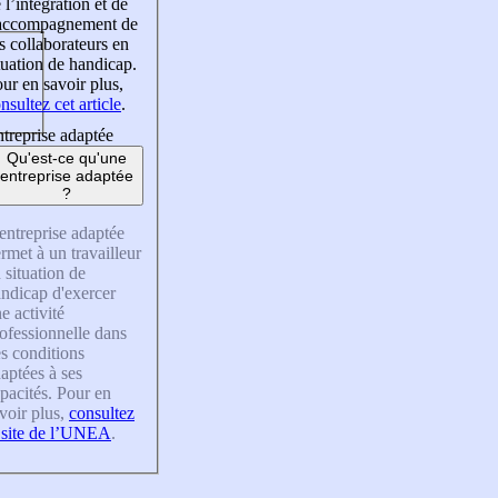
 l’intégration et de
’accompagnement de
s collaborateurs en
tuation de handicap.
ur en savoir plus,
nsultez cet article
.
treprise adaptée
Qu'est-ce qu'une
entreprise adaptée
?
entreprise adaptée
rmet à un travailleur
 situation de
ndicap d'exercer
e activité
ofessionnelle dans
s conditions
aptées à ses
pacités. Pour en
voir plus,
consultez
 site de l’UNEA
.