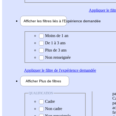
Appliquer
le fil
Afficher les filtres liés à l'
Expérience
demandée
Expérience demandée
Moins de 1 an
De 1 à 3 ans
Plus de 3 ans
Non renseignée
Appliquer
le filtre de l'expérience demandée
Afficher
Plus de
filtres
QUALIFICATION
pa
Ca
Cadre
pa
ac
Non cadre
fa
Non renseignée