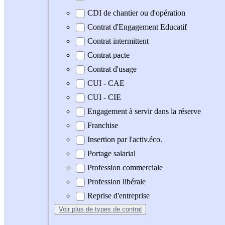
CDI de chantier ou d'opération
Contrat d'Engagement Educatif
Contrat intermittent
Contrat pacte
Contrat d'usage
CUI - CAE
CUI - CIE
Engagement à servir dans la réserve
Franchise
Insertion par l'activ.éco.
Portage salarial
Profession commerciale
Profession libérale
Reprise d'entreprise
Voir plus
de types de contrat