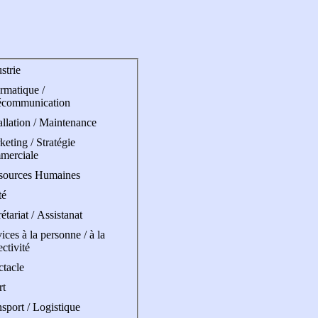
strie
rmatique /
écommunication
allation / Maintenance
eting / Stratégie
merciale
sources Humaines
té
étariat / Assistanat
ices à la personne / à la
ectivité
ctacle
rt
sport / Logistique