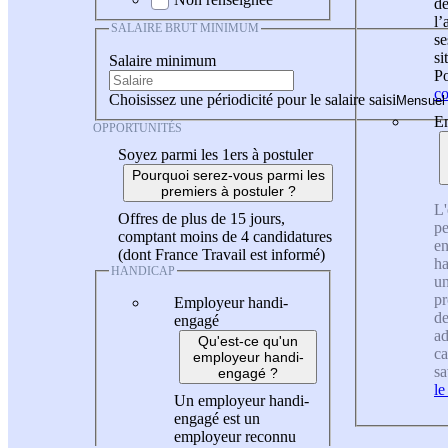
de
l
SALAIRE BRUT MINIMUM
se
si
Salaire minimum
Po
co
Choisissez une périodicité pour le salaire saisi
En
OPPORTUNITÉS
Soyez parmi les 1ers à postuler
Pourquoi serez-vous parmi les
premiers à postuler ?
L'
Offres de plus de 15 jours,
pe
comptant moins de 4 candidatures
en
(dont France Travail est informé)
ha
HANDICAP
un
pr
Employeur handi-
de
engagé
ad
Qu'est-ce qu'un
ca
employeur handi-
sa
engagé ?
le
Un employeur handi-
engagé est un
employeur reconnu