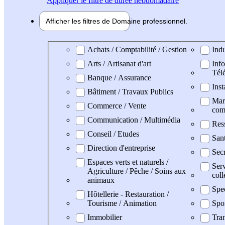
Appliquer
le filtre de durée hebdomadaire
Afficher les filtres de
Domaine pro
fessionnel
Domaine professionel
Achats / Comptabilité / Gestion
Indu
Arts / Artisanat d'art
Info
Tél
Banque / Assurance
Inst
Bâtiment / Travaux Publics
Mark
Commerce / Vente
com
Communication / Multimédia
Res
Conseil / Etudes
San
Direction d'entreprise
Secr
Espaces verts et naturels /
Serv
Agriculture / Pêche / Soins aux
coll
animaux
Spe
Hôtellerie - Restauration /
Tourisme / Animation
Spo
Immobilier
Tran