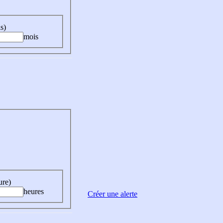
s)
mois
ure)
heures
Créer une alerte