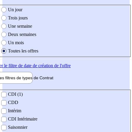
e création de l'offre
Un jour
Trois jours
Une semaine
Deux semaines
Un mois
Toutes les offres
er
le filtre de date de création de l'offre
les filtres de types de
Contrat
de contrat
CDI (1)
CDD
Intérim
CDI Intérimaire
Saisonnier