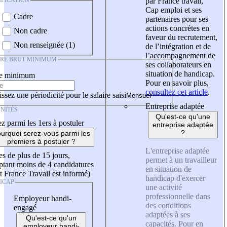
IFICATION
par France travail,
Cap emploi et ses
Cadre
partenaires pour ses
actions concrètes en
Non cadre
faveur du recrutement,
Non renseignée (1)
de l’intégration et de
l’accompagnement de
IRE BRUT MINIMUM
ses collaborateurs en
situation de handicap.
re minimum
Pour en savoir plus,
consultez cet article
.
ssez une périodicité pour le salaire saisi
Entreprise adaptée
NITÉS
Qu'est-ce qu'une
z parmi les 1ers à postuler
entreprise adaptée
?
urquoi serez-vous parmi les
premiers à postuler ?
L'entreprise adaptée
es de plus de 15 jours,
permet à un travailleur
tant moins de 4 candidatures
en situation de
t France Travail est informé)
handicap d'exercer
ICAP
une activité
professionnelle dans
Employeur handi-
des conditions
engagé
adaptées à ses
Qu'est-ce qu'un
capacités. Pour en
employeur handi-