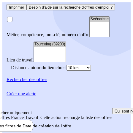
Imprimer
Besoin d'aide sur la recherche d'offres d'emploi ?
Métier, compétence, mot-clé, numéro d'offre
Lieu de travail
Distance autour du lieu choisi
Rechercher
des offres
Créer une alerte
Qui sont n
icher uniquement
 offres France Travail
Cette action recharge la liste des offres
les filtres de
Date de création
de l'offre