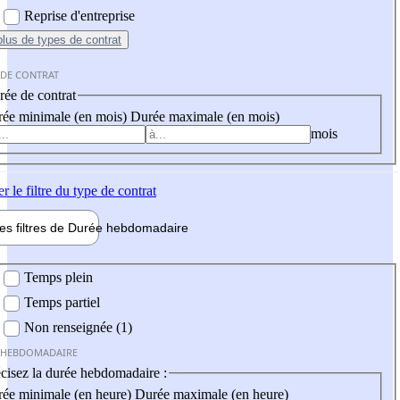
Reprise d'entreprise
plus
de types de contrat
 DE CONTRAT
ée de contrat
ée minimale (en mois)
Durée maximale (en mois)
mois
er
le filtre du type de contrat
les filtres de
Durée hebdo
madaire
 hebdomadaire
Temps plein
Temps partiel
Non renseignée (1)
 HEBDOMADAIRE
cisez la durée hebdomadaire :
ée minimale (en heure)
Durée maximale (en heure)