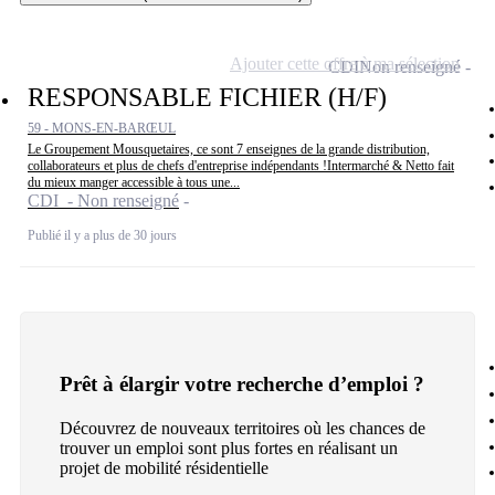
Ajouter cette offre à ma sélection
CDI
Non renseigné
RESPONSABLE FICHIER (H/F)
59 - MONS-EN-BARŒUL
Le Groupement Mousquetaires, ce sont 7 enseignes de la grande distribution,
collaborateurs et plus de chefs d'entreprise indépendants !Intermarché & Netto fait
du mieux manger accessible à tous une...
CDI - Non renseigné
Publié il y a plus de 30 jours
Prêt à élargir votre recherche d’emploi ?
Découvrez de nouveaux territoires où les chances de
trouver un emploi sont plus fortes en réalisant un
projet de mobilité résidentielle