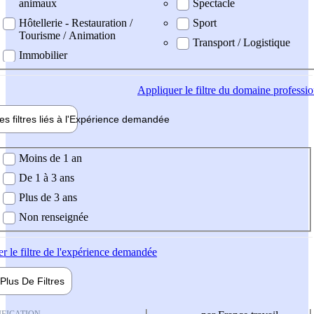
animaux
Spectacle
Hôtellerie - Restauration /
Sport
Tourisme / Animation
Transport / Logistique
Immobilier
Appliquer
le filtre du domaine professi
es filtres liés à l'
Expérience
demandée
ience demandée
Moins de 1 an
De 1 à 3 ans
Plus de 3 ans
Non renseignée
er
le filtre de l'expérience demandée
Plus De
Filtres