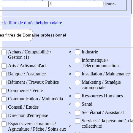
heures
er
le filtre de durée hebdomadaire
les filtres de
Domaine pro
fessionnel
ne professionel
Achats / Comptabilité /
Industrie
Gestion (1)
Informatique /
Arts / Artisanat d'art
Télécommunication
Banque / Assurance
Installation / Maintenance
Bâtiment / Travaux Publics
Marketing / Stratégie
commerciale
Commerce / Vente
Ressources Humaines
Communication / Multimédia
Santé
Conseil / Etudes
Secrétariat / Assistanat
Direction d'entreprise
Services à la personne / à l
Espaces verts et naturels /
collectivité
Agriculture / Pêche / Soins aux