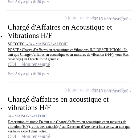
Publié il y a plus de 30 jours
Ajouter cette offre à ma sélection
CDI
Non renseigné
Chargé d'Affaires en Acoustique et
Vibrations H/F
SOCOTEC -
94 - MAISONS-ALFORT
POSTE : Chargé d'Affaires en Acoustique et Vibrations H/F DESCRIPTION : En
tant que Chargé d'affaires en acoustique et en mesures de vibration (H/F), vous êtes
rattaché(e) au Directeur d'Agence et...
CDI - Non renseigné
Publié il y a plus de 30 jours
Ajouter cette offre à ma sélection
CDI
Non renseigné
Chargé d'affaires en acoustique et
vibrations H/F
94 - MAISONS-ALFORT
Description du poste En tant que Chargé d'affaires en acoustique et en mesures de
vibration (H/F), vous êtes rattaché(e) au Directeur d'Agence et intervenez en tant que
véritable expert dans votre...
CDI - Non renseigné