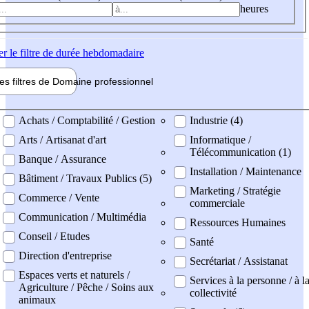
heures
er
le filtre de durée hebdomadaire
les filtres de
Domaine pro
fessionnel
ne professionel
Achats / Comptabilité / Gestion
Industrie (4)
Arts / Artisanat d'art
Informatique /
Télécommunication (1)
Banque / Assurance
Installation / Maintenance
Bâtiment / Travaux Publics (5)
Marketing / Stratégie
Commerce / Vente
commerciale
Communication / Multimédia
Ressources Humaines
Conseil / Etudes
Santé
Direction d'entreprise
Secrétariat / Assistanat
Espaces verts et naturels /
Services à la personne / à l
Agriculture / Pêche / Soins aux
collectivité
animaux