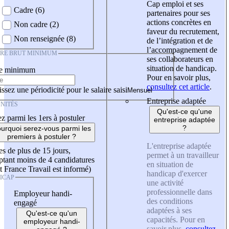
Cap emploi et ses
Cadre (6)
partenaires pour ses
actions concrètes en
Non cadre (2)
faveur du recrutement,
Non renseignée (8)
de l’intégration et de
l’accompagnement de
IRE BRUT MINIMUM
ses collaborateurs en
situation de handicap.
re minimum
Pour en savoir plus,
consultez cet article
.
ssez une périodicité pour le salaire saisi
Entreprise adaptée
NITÉS
Qu'est-ce qu'une
z parmi les 1ers à postuler
entreprise adaptée
?
urquoi serez-vous parmi les
premiers à postuler ?
L'entreprise adaptée
es de plus de 15 jours,
permet à un travailleur
tant moins de 4 candidatures
en situation de
t France Travail est informé)
handicap d'exercer
ICAP
une activité
professionnelle dans
Employeur handi-
des conditions
engagé
adaptées à ses
Qu'est-ce qu'un
capacités. Pour en
employeur handi-
savoir plus,
consultez