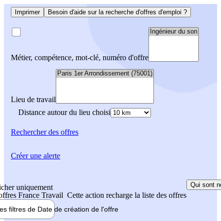
Imprimer
Besoin d'aide sur la recherche d'offres d'emploi ?
Métier, compétence, mot-clé, numéro d'offre
Lieu de travail
Distance autour du lieu choisi
Rechercher
des offres
Créer une alerte
Qui sont n
icher uniquement
 offres France Travail
Cette action recharge la liste des offres
les filtres de
Date de création
de l'offre