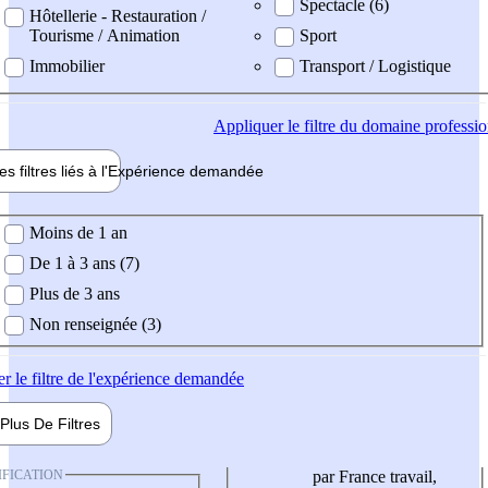
Spectacle (6)
Hôtellerie - Restauration /
Tourisme / Animation
Sport
Immobilier
Transport / Logistique
Appliquer
le filtre du domaine professi
es filtres liés à l'
Expérience
demandée
ience demandée
Moins de 1 an
De 1 à 3 ans (7)
Plus de 3 ans
Non renseignée (3)
er
le filtre de l'expérience demandée
Plus De
Filtres
IFICATION
par France travail,