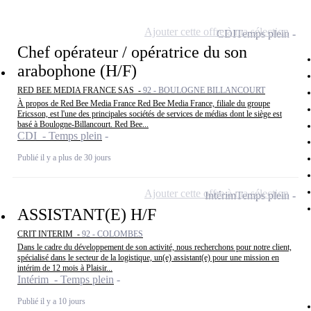
Ajouter cette offre à ma sélection
CDI
Temps plein
Chef opérateur / opératrice du son
arabophone (H/F)
RED BEE MEDIA FRANCE SAS -
92 - BOULOGNE BILLANCOURT
À propos de Red Bee Media France Red Bee Media France, filiale du groupe
Ericsson, est l'une des principales sociétés de services de médias dont le siège est
basé à Boulogne-Billancourt. Red Bee...
CDI - Temps plein
Publié il y a plus de 30 jours
Ajouter cette offre à ma sélection
Intérim
Temps plein
ASSISTANT(E) H/F
CRIT INTERIM -
92 - COLOMBES
Dans le cadre du développement de son activité, nous recherchons pour notre client,
spécialisé dans le secteur de la logistique, un(e) assistant(e) pour une mission en
intérim de 12 mois à Plaisir...
Intérim - Temps plein
Publié il y a 10 jours