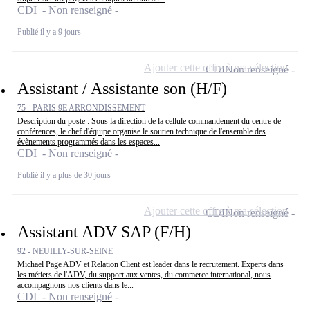
CDI - Non renseigné
Publié il y a 9 jours
Ajouter cette offre à ma sélection
CDI
Non renseigné
Assistant / Assistante son (H/F)
75 - PARIS 9E ARRONDISSEMENT
Description du poste : Sous la direction de la cellule commandement du centre de
conférences, le chef d'équipe organise le soutien technique de l'ensemble des
évènements programmés dans les espaces...
CDI - Non renseigné
Publié il y a plus de 30 jours
Ajouter cette offre à ma sélection
CDI
Non renseigné
Assistant ADV SAP (F/H)
92 - NEUILLY-SUR-SEINE
Michael Page ADV et Relation Client est leader dans le recrutement. Experts dans
les métiers de l'ADV, du support aux ventes, du commerce international, nous
accompagnons nos clients dans le...
CDI - Non renseigné