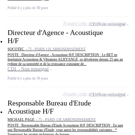
Publié il y a plus de 30 jours
Ajouter cette offre à ma sélection
CDI
Non renseigné
Directeur d'Agence - Acoustique
H/F
SOCOTEC -
75 - PARIS 11E ARRONDISSEMENT
POSTE : Directeur d'Agence - Acoustique H/F DESCRIPTION : Le BET en
Ingénierie Acoustique & Vibratoire ALHYANGE, se développe depuis 25 ans au
rythme de sa notoriété et de la croissance constante de...
CDI - Non renseigné
Publié il y a plus de 30 jours
Ajouter cette offre à ma sélection
CDI
Non renseigné
Responsable Bureau d'Etude
Acoustique H/F
MICHAEL PAGE -
75 - PARIS 13E ARRONDISSEMENT
POSTE : Responsable Bureau d'Etude Acoustique H/F DESCRIPTION : En tant
que Responsable Bureau d'Etude, vous aurez les responsabilités suivantes : *
Superviser les projets techniques du bureau...