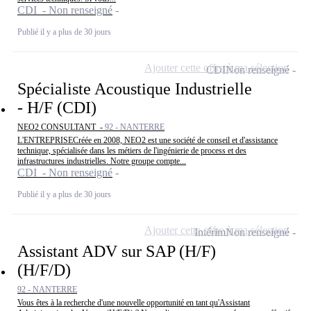
CDI - Non renseigné
Publié il y a plus de 30 jours
Ajouter cette offre à ma sélection
CDI
Non renseigné
Spécialiste Acoustique Industrielle
- H/F (CDI)
NEO2 CONSULTANT -
92 - NANTERRE
L'ENTREPRISECréée en 2008, NEO2 est une société de conseil et d'assistance
technique, spécialisée dans les métiers de l'ingénierie de process et des
infrastructures industrielles. Notre groupe compte...
CDI - Non renseigné
Publié il y a plus de 30 jours
Ajouter cette offre à ma sélection
Intérim
Non renseigné
Assistant ADV sur SAP (H/F)
(H/F/D)
92 - NANTERRE
Vous êtes à la recherche d'une nouvelle opportunité en tant qu'Assistant