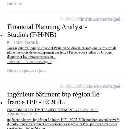
Publié hier
Ajouter cette offre à ma sélection
Intérim
Non renseigné
Financial Planning Analyst -
Studios (F/H/NB)
94 - SAINT-MANDÉ
Vous rejoindrez l'équipe Financial Planning Studios d'Ubisoft, dont le rôle est de
piloter les coûts de développement des jeux à l'échelle des studios du Groupe,
d'optimiser les investissements en...
Intérim - Non renseigné
Publié il y a plus de 30 jours
Ajouter cette offre à ma sélection
CDI
Non renseigné
ingénieur bâtiment btp région île
france H/F - EC9515
EMPLOI-COLLECTIVITES-RECRUTEMENT -
75 - PARIS 8E
ARRONDISSEMENT
ingénieur bâtiment btp région île france H/F - EC9515 De nombreuses collectivités
d'Île-de-France recherchent actuellement des ingénieurs BTP pour renforcer leurs
services techniques. Si vous...