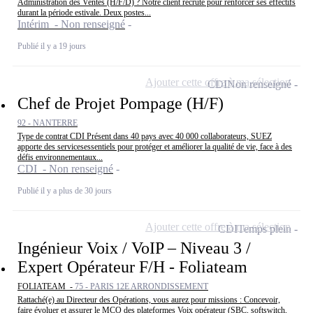
Administration des Ventes (H/F/D) ? Notre client recrute pour renforcer ses effectifs
durant la période estivale. Deux postes...
Intérim - Non renseigné
Publié il y a 19 jours
Ajouter cette offre à ma sélection
CDI
Non renseigné
Chef de Projet Pompage (H/F)
92 - NANTERRE
Type de contrat CDI Présent dans 40 pays avec 40 000 collaborateurs, SUEZ
apporte des servicesessentiels pour protéger et améliorer la qualité de vie, face à des
défis environnementaux...
CDI - Non renseigné
Publié il y a plus de 30 jours
Ajouter cette offre à ma sélection
CDI
Temps plein
Ingénieur Voix / VoIP – Niveau 3 /
Expert Opérateur F/H - Foliateam
FOLIATEAM -
75 - PARIS 12E ARRONDISSEMENT
Rattaché(e) au Directeur des Opérations, vous aurez pour missions : Concevoir,
faire évoluer et assurer le MCO des plateformes Voix opérateur (SBC, softswitch,