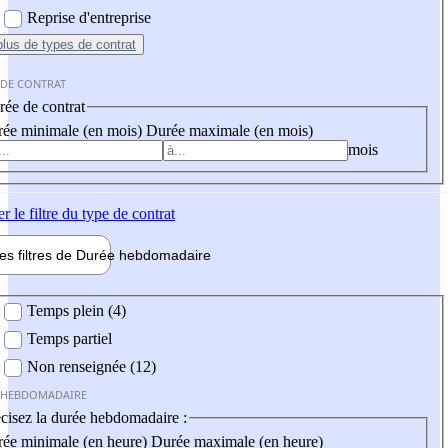
Reprise d'entreprise
plus
de types de contrat
 DE CONTRAT
ée de contrat
ée minimale (en mois)
Durée maximale (en mois)
mois
er
le filtre du type de contrat
les filtres de
Durée hebdo
madaire
 hebdomadaire
Temps plein (4)
Temps partiel
Non renseignée (12)
 HEBDOMADAIRE
cisez la durée hebdomadaire :
ée minimale (en heure)
Durée maximale (en heure)