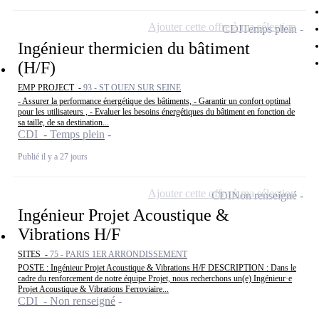
Ajouter cette offre à ma sélection
CDI
Temps plein
Ingénieur thermicien du bâtiment
(H/F)
EMP PROJECT -
93 - ST OUEN SUR SEINE
- Assurer la performance énergétique des bâtiments, - Garantir un confort optimal
pour les utilisateurs , - Evaluer les besoins énergétiques du bâtiment en fonction de
sa taille, de sa destination...
CDI - Temps plein
Publié il y a 27 jours
Ajouter cette offre à ma sélection
CDI
Non renseigné
Ingénieur Projet Acoustique &
Vibrations H/F
SITES -
75 - PARIS 1ER ARRONDISSEMENT
POSTE : Ingénieur Projet Acoustique & Vibrations H/F DESCRIPTION : Dans le
cadre du renforcement de notre équipe Projet, nous recherchons un(e) Ingénieur·e
Projet Acoustique & Vibrations Ferroviaire...
CDI - Non renseigné