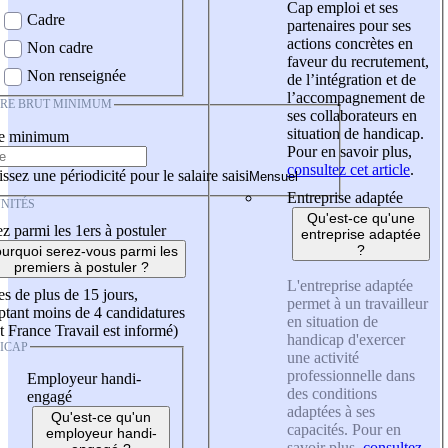
Cap emploi et ses
Cadre
partenaires pour ses
actions concrètes en
Non cadre
faveur du recrutement,
Non renseignée
de l’intégration et de
l’accompagnement de
IRE BRUT MINIMUM
ses collaborateurs en
situation de handicap.
re minimum
Pour en savoir plus,
consultez cet article
.
ssez une périodicité pour le salaire saisi
Entreprise adaptée
NITÉS
Qu'est-ce qu'une
z parmi les 1ers à postuler
entreprise adaptée
?
urquoi serez-vous parmi les
premiers à postuler ?
L'entreprise adaptée
es de plus de 15 jours,
permet à un travailleur
tant moins de 4 candidatures
en situation de
t France Travail est informé)
handicap d'exercer
ICAP
une activité
professionnelle dans
Employeur handi-
des conditions
engagé
adaptées à ses
Qu'est-ce qu'un
capacités. Pour en
employeur handi-
savoir plus,
consultez