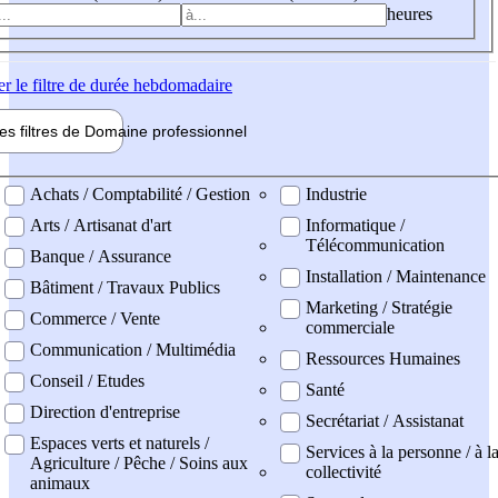
heures
er
le filtre de durée hebdomadaire
les filtres de
Domaine pro
fessionnel
ne professionel
Achats / Comptabilité / Gestion
Industrie
Arts / Artisanat d'art
Informatique /
Télécommunication
Banque / Assurance
Installation / Maintenance
Bâtiment / Travaux Publics
Marketing / Stratégie
Commerce / Vente
commerciale
Communication / Multimédia
Ressources Humaines
Conseil / Etudes
Santé
Direction d'entreprise
Secrétariat / Assistanat
Espaces verts et naturels /
Services à la personne / à l
Agriculture / Pêche / Soins aux
collectivité
animaux