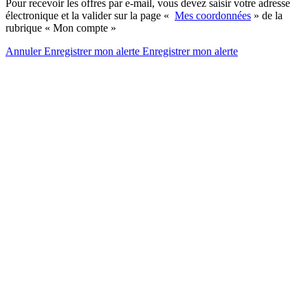
Pour recevoir les offres par e-mail, vous devez saisir votre adresse
électronique et la valider sur la page «
Mes coordonnées
» de la
rubrique « Mon compte »
Annuler
Enregistrer mon alerte
Enregistrer
mon alerte