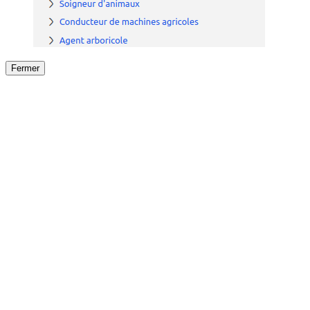
Fermer
Fermer
le détail de l'offre
/
Offre
sur
Offre précéden