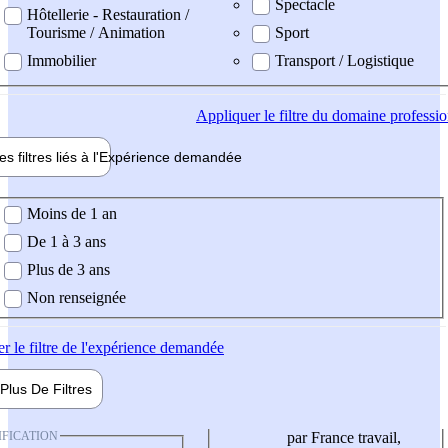
Spectacle
Hôtellerie - Restauration /
Tourisme / Animation
Sport
Immobilier
Transport / Logistique
Appliquer
le filtre du domaine professi
es filtres liés à l'
Expérience
demandée
ience demandée
Moins de 1 an
De 1 à 3 ans
Plus de 3 ans
Non renseignée
er
le filtre de l'expérience demandée
Plus De
Filtres
IFICATION
par France travail,