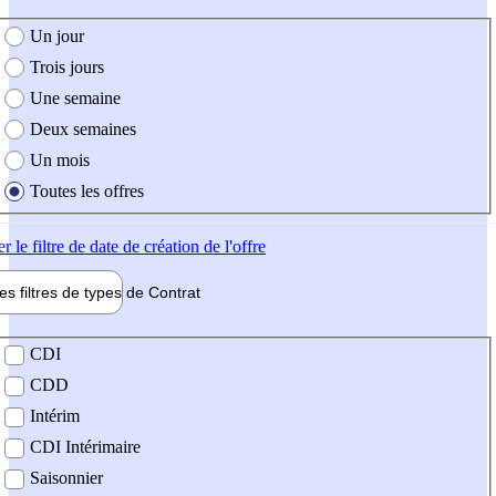
e création de l'offre
Un jour
Trois jours
Une semaine
Deux semaines
Un mois
Toutes les offres
er
le filtre de date de création de l'offre
les filtres de types de
Contrat
de contrat
CDI
CDD
Intérim
CDI Intérimaire
Saisonnier