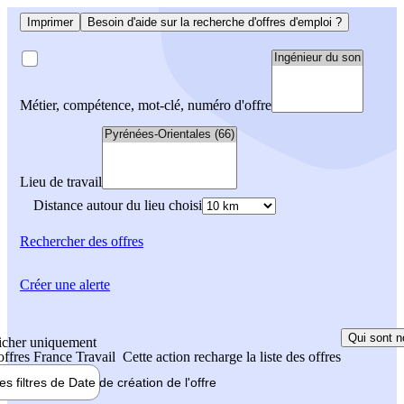
Imprimer
Besoin d'aide sur la recherche d'offres d'emploi ?
Métier, compétence, mot-clé, numéro d'offre
Lieu de travail
Distance autour du lieu choisi
Rechercher
des offres
Créer une alerte
Qui sont n
icher uniquement
 offres France Travail
Cette action recharge la liste des offres
les filtres de
Date de création
de l'offre