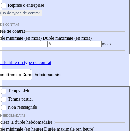
Reprise d'entreprise
plus
de types de contrat
 DE CONTRAT
ée de contrat
ée minimale (en mois)
Durée maximale (en mois)
mois
er
le filtre du type de contrat
les filtres de
Durée hebdo
madaire
 hebdomadaire
Temps plein
Temps partiel
Non renseignée
 HEBDOMADAIRE
cisez la durée hebdomadaire :
ée minimale (en heure)
Durée maximale (en heure)