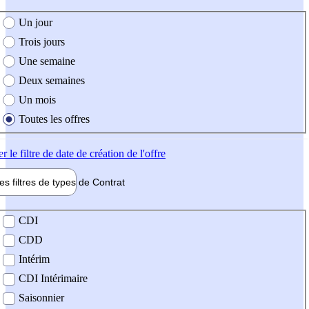
e création de l'offre
Un jour
Trois jours
Une semaine
Deux semaines
Un mois
Toutes les offres
er
le filtre de date de création de l'offre
les filtres de types de
Contrat
de contrat
CDI
CDD
Intérim
CDI Intérimaire
Saisonnier