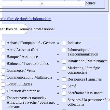
heures
er
le filtre de durée hebdomadaire
les filtres de
Domaine pro
fessionnel
ne professionel
Achats / Comptabilité / Gestion
Industrie
Arts / Artisanat d'art
Informatique /
Télécommunication
Banque / Assurance
Installation / Maintenance
Bâtiment / Travaux Publics
Marketing / Stratégie
Commerce / Vente
commerciale
Communication / Multimédia
Ressources Humaines
Conseil / Etudes
Santé
Direction d'entreprise
Secrétariat / Assistanat
Espaces verts et naturels /
Services à la personne / à l
Agriculture / Pêche / Soins aux
collectivité
animaux