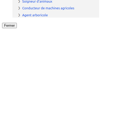
Fermer
Fermer
le détail de l'offre
/
Offre
sur
Offre précéden