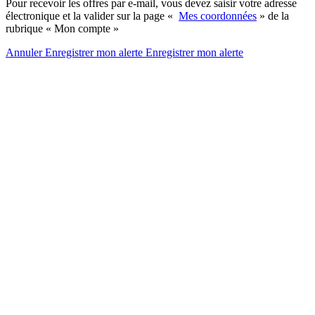
Pour recevoir les offres par e-mail, vous devez saisir votre adresse
électronique et la valider sur la page «
Mes coordonnées
» de la
rubrique « Mon compte »
Annuler
Enregistrer mon alerte
Enregistrer
mon alerte