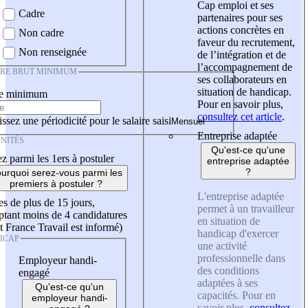
Cap emploi et ses
Cadre
partenaires pour ses
actions concrètes en
Non cadre
faveur du recrutement,
Non renseignée
de l’intégration et de
l’accompagnement de
IRE BRUT MINIMUM
ses collaborateurs en
situation de handicap.
re minimum
Pour en savoir plus,
consultez cet article
.
ssez une périodicité pour le salaire saisi
Entreprise adaptée
NITÉS
Qu'est-ce qu'une
z parmi les 1ers à postuler
entreprise adaptée
?
urquoi serez-vous parmi les
premiers à postuler ?
L'entreprise adaptée
es de plus de 15 jours,
permet à un travailleur
tant moins de 4 candidatures
en situation de
t France Travail est informé)
handicap d'exercer
ICAP
une activité
professionnelle dans
Employeur handi-
des conditions
engagé
adaptées à ses
Qu'est-ce qu'un
capacités. Pour en
employeur handi-
savoir plus,
consultez