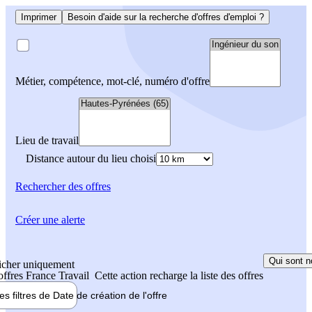
Imprimer
Besoin d'aide sur la recherche d'offres d'emploi ?
Métier, compétence, mot-clé, numéro d'offre
Lieu de travail
Distance autour du lieu choisi
Rechercher
des offres
Créer une alerte
Qui sont n
icher uniquement
 offres France Travail
Cette action recharge la liste des offres
les filtres de
Date de création
de l'offre