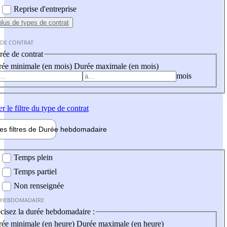
Reprise d'entreprise
plus
de types de contrat
 DE CONTRAT
ée de contrat
ée minimale (en mois)
Durée maximale (en mois)
mois
er
le filtre du type de contrat
les filtres de
Durée hebdo
madaire
 hebdomadaire
Temps plein
Temps partiel
Non renseignée
 HEBDOMADAIRE
cisez la durée hebdomadaire :
ée minimale (en heure)
Durée maximale (en heure)