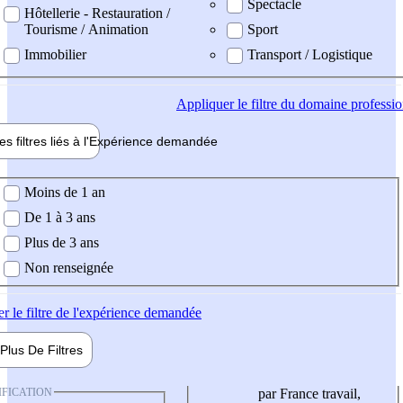
Spectacle
Hôtellerie - Restauration /
Tourisme / Animation
Sport
Immobilier
Transport / Logistique
Appliquer
le filtre du domaine professi
es filtres liés à l'
Expérience
demandée
ience demandée
Moins de 1 an
De 1 à 3 ans
Plus de 3 ans
Non renseignée
er
le filtre de l'expérience demandée
Plus De
Filtres
IFICATION
par France travail,