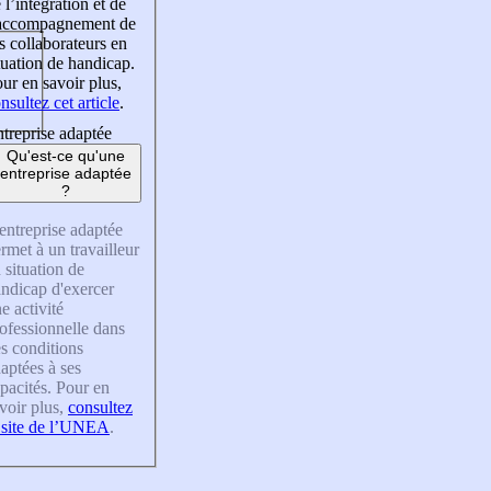
 l’intégration et de
’accompagnement de
s collaborateurs en
tuation de handicap.
ur en savoir plus,
nsultez cet article
.
treprise adaptée
Qu'est-ce qu'une
entreprise adaptée
?
entreprise adaptée
rmet à un travailleur
 situation de
ndicap d'exercer
e activité
ofessionnelle dans
s conditions
aptées à ses
pacités. Pour en
voir plus,
consultez
 site de l’UNEA
.