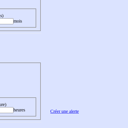
s)
mois
ure)
heures
Créer une alerte