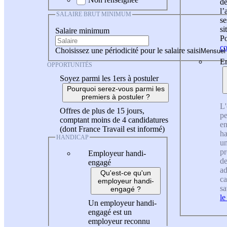
de
l
SALAIRE BRUT MINIMUM
se
si
Salaire minimum
Po
co
Choisissez une périodicité pour le salaire saisi
En
OPPORTUNITÉS
Soyez parmi les 1ers à postuler
Pourquoi serez-vous parmi les
premiers à postuler ?
L'
Offres de plus de 15 jours,
pe
comptant moins de 4 candidatures
en
(dont France Travail est informé)
ha
HANDICAP
un
pr
Employeur handi-
de
engagé
ad
Qu'est-ce qu'un
ca
employeur handi-
sa
engagé ?
le
Un employeur handi-
engagé est un
employeur reconnu