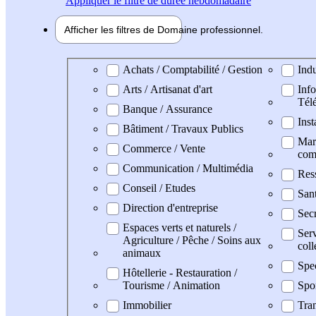
Appliquer
le filtre de durée hebdomadaire
Afficher les filtres de
Domaine pro
fessionnel
Domaine professionel
Achats / Comptabilité / Gestion
Indu
Arts / Artisanat d'art
Info
Tél
Banque / Assurance
Inst
Bâtiment / Travaux Publics
Mark
Commerce / Vente
com
Communication / Multimédia
Res
Conseil / Etudes
San
Direction d'entreprise
Secr
Espaces verts et naturels /
Serv
Agriculture / Pêche / Soins aux
coll
animaux
Spe
Hôtellerie - Restauration /
Tourisme / Animation
Spo
Immobilier
Tran