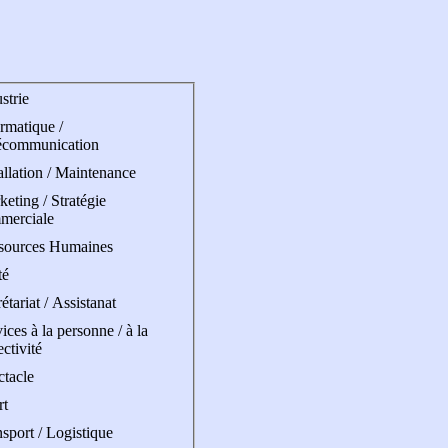
strie
rmatique /
écommunication
allation / Maintenance
eting / Stratégie
merciale
sources Humaines
té
étariat / Assistanat
ices à la personne / à la
ectivité
ctacle
rt
sport / Logistique