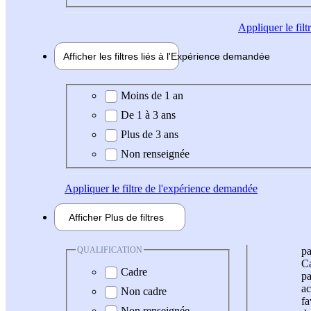
Appliquer
le fil
Afficher les filtres liés à l'
Expérience
demandée
Expérience demandée
Moins de 1 an
De 1 à 3 ans
Plus de 3 ans
Non renseignée
Appliquer
le filtre de l'expérience demandée
Afficher
Plus de
filtres
QUALIFICATION
pa
Ca
Cadre
pa
ac
Non cadre
fa
Non renseignée