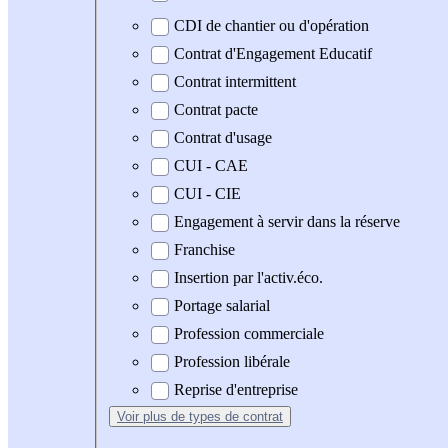
CDI de chantier ou d'opération
Contrat d'Engagement Educatif
Contrat intermittent
Contrat pacte
Contrat d'usage
CUI - CAE
CUI - CIE
Engagement à servir dans la réserve
Franchise
Insertion par l'activ.éco.
Portage salarial
Profession commerciale
Profession libérale
Reprise d'entreprise
Voir plus
de types de contrat