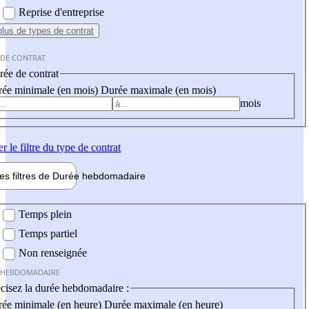
Reprise d'entreprise
plus
de types de contrat
 DE CONTRAT
ée de contrat
ée minimale (en mois)
Durée maximale (en mois)
mois
er
le filtre du type de contrat
les filtres de
Durée hebdo
madaire
 hebdomadaire
Temps plein
Temps partiel
Non renseignée
 HEBDOMADAIRE
cisez la durée hebdomadaire :
ée minimale (en heure)
Durée maximale (en heure)