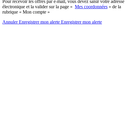
Pour recevoir les offres par e-mail, vous devez saisir votre adresse
électronique et la valider sur la page «
Mes coordonnées
» de la
rubrique « Mon compte »
Annuler
Enregistrer mon alerte
Enregistrer
mon alerte