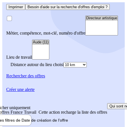
Imprimer
Besoin d'aide sur la recherche d'offres d'emploi ?
Métier, compétence, mot-clé, numéro d'offre
Lieu de travail
Distance autour du lieu choisi
Rechercher
des offres
Créer une alerte
Qui sont n
icher uniquement
 offres France Travail
Cette action recharge la liste des offres
les filtres de
Date de création
de l'offre