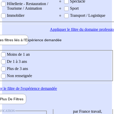
Spectacle
Hôtellerie - Restauration /
Tourisme / Animation
Sport
Immobilier
Transport / Logistique
Appliquer
le filtre du domaine professi
es filtres liés à l'
Expérience
demandée
ience demandée
Moins de 1 an
De 1 à 3 ans
Plus de 3 ans
Non renseignée
er
le filtre de l'expérience demandée
Plus De
Filtres
IFICATION
par France travail,