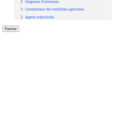
Fermer
Fermer
le détail de l'offre
/
Offre
sur
Offre précéden