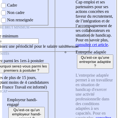
Cap emploi et ses
Cadre
partenaires pour ses
actions concrètes en
Non cadre
faveur du recrutement,
Non renseignée
de l’intégration et de
l’accompagnement de
IRE BRUT MINIMUM
ses collaborateurs en
situation de handicap.
re minimum
Pour en savoir plus,
consultez cet article
.
ssez une périodicité pour le salaire saisi
Entreprise adaptée
NITÉS
Qu'est-ce qu'une
z parmi les 1ers à postuler
entreprise adaptée
?
urquoi serez-vous parmi les
premiers à postuler ?
L'entreprise adaptée
es de plus de 15 jours,
permet à un travailleur
tant moins de 4 candidatures
en situation de
t France Travail est informé)
handicap d'exercer
ICAP
une activité
professionnelle dans
Employeur handi-
des conditions
engagé
adaptées à ses
Qu'est-ce qu'un
capacités. Pour en
employeur handi-
savoir plus,
consultez