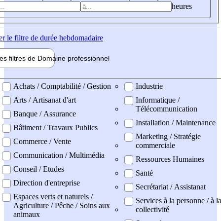
heures
er
le filtre de durée hebdomadaire
les filtres de
Domaine pro
fessionnel
ne professionel
Achats / Comptabilité / Gestion
Industrie
Arts / Artisanat d'art
Informatique /
Télécommunication
Banque / Assurance
Installation / Maintenance
Bâtiment / Travaux Publics
Marketing / Stratégie
Commerce / Vente
commerciale
Communication / Multimédia
Ressources Humaines
Conseil / Etudes
Santé
Direction d'entreprise
Secrétariat / Assistanat
Espaces verts et naturels /
Services à la personne / à l
Agriculture / Pêche / Soins aux
collectivité
animaux