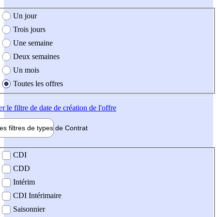
e création de l'offre
Un jour
Trois jours
Une semaine
Deux semaines
Un mois
Toutes les offres
er
le filtre de date de création de l'offre
les filtres de types de
Contrat
de contrat
CDI
CDD
Intérim
CDI Intérimaire
Saisonnier