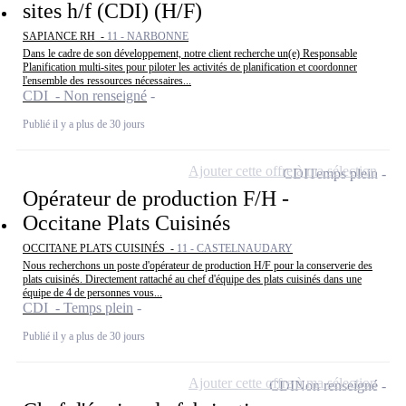
sites h/f (CDI) (H/F)
SAPIANCE RH -
11 - NARBONNE
Dans le cadre de son développement, notre client recherche un(e) Responsable
Planification multi-sites pour piloter les activités de planification et coordonner
l'ensemble des ressources nécessaires...
CDI - Non renseigné
Publié il y a plus de 30 jours
Ajouter cette offre à ma sélection
CDI
Temps plein
Opérateur de production F/H -
Occitane Plats Cuisinés
OCCITANE PLATS CUISINÉS -
11 - CASTELNAUDARY
Nous recherchons un poste d'opérateur de production H/F pour la conserverie des
plats cuisinés. Directement rattaché au chef d'équipe des plats cuisinés dans une
équipe de 4 de personnes vous...
CDI - Temps plein
Publié il y a plus de 30 jours
Ajouter cette offre à ma sélection
CDI
Non renseigné