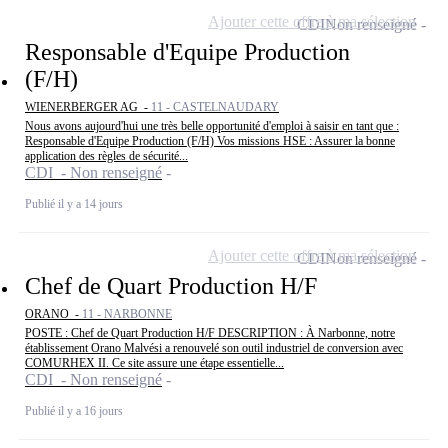
Ajouter cette offre à ma sélection
CDI
Non renseigné
Responsable d'Equipe Production
(F/H)
WIENERBERGER AG -
11 - CASTELNAUDARY
Nous avons aujourd'hui une très belle opportunité d'emploi à saisir en tant que :
Responsable d'Equipe Production (F/H) Vos missions HSE : Assurer la bonne
application des règles de sécurité...
CDI - Non renseigné
Publié il y a 14 jours
Ajouter cette offre à ma sélection
CDI
Non renseigné
Chef de Quart Production H/F
ORANO -
11 - NARBONNE
POSTE : Chef de Quart Production H/F DESCRIPTION : À Narbonne, notre
établissement Orano Malvési a renouvelé son outil industriel de conversion avec
COMURHEX II. Ce site assure une étape essentielle...
CDI - Non renseigné
Publié il y a 16 jours