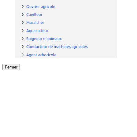
Fermer
Fermer
le détail de l'offre
/
Offre
sur
Offre précéden