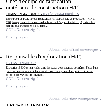
Chef d'équipe de fabrication
matériaux de construction (H/F)
CHAUSSON MATERIAUX -
11 - LÉZIGNAN-CORBIÈRES
Description du poste : Nous recherchons un responsable de production - H/F en
CDI, basé(e)s au sein de notre usine béton de Lézignan Corbière (11). Vous êtes
responsable du personnel de l'usine...
CDI - Non renseigné
Publié il y a 2 jours
Ajouter cette offre à ma sélection
CDI
Non renseigné
Responsable d'exploitation (H/F)
11 - CASTELNAUDARY
Entreprise :BEJO est un leader dans le secteur des semences potagères. Forte d'une
présence internationale et d'une solide expertise agronomique, notre entreprise
propose des variétés de légumes...
CDI - Non renseigné
Publié il y a 7 jours
Ajouter cette offre à ma sélection
Intérim
Temps plein
TECHNICIEN DE