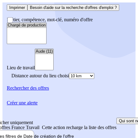
Imprimer
Besoin d'aide sur la recherche d'offres d'emploi ?
Métier, compétence, mot-clé, numéro d'offre
Lieu de travail
Distance autour du lieu choisi
Rechercher
des offres
Créer une alerte
Qui sont n
icher uniquement
 offres France Travail
Cette action recharge la liste des offres
les filtres de
Date de création
de l'offre