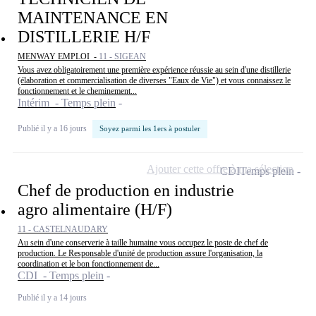
MAINTENANCE EN
DISTILLERIE H/F
MENWAY EMPLOI -
11 - SIGEAN
Vous avez obligatoirement une première expérience réussie au sein d'une distillerie
(élaboration et commercialisation de diverses "Eaux de Vie") et vous connaissez le
fonctionnement et le cheminement...
Intérim - Temps plein
Publié il y a 16 jours
Soyez parmi les 1ers à postuler
Ajouter cette offre à ma sélection
CDI
Temps plein
Chef de production en industrie
agro alimentaire (H/F)
11 - CASTELNAUDARY
Au sein d'une conserverie à taille humaine vous occupez le poste de chef de
production. Le Responsable d'unité de production assure l'organisation, la
coordination et le bon fonctionnement de...
CDI - Temps plein
Publié il y a 14 jours