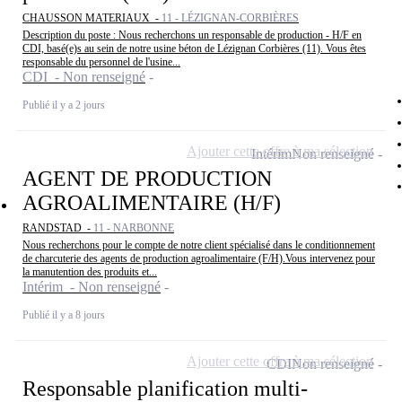
CHAUSSON MATERIAUX -
11 - LÉZIGNAN-CORBIÈRES
Description du poste : Nous recherchons un responsable de production - H/F en
CDI, basé(e)s au sein de notre usine béton de Lézignan Corbières (11). Vous êtes
responsable du personnel de l'usine...
CDI - Non renseigné
Publié il y a 2 jours
Ajouter cette offre à ma sélection
Intérim
Non renseigné
AGENT DE PRODUCTION
AGROALIMENTAIRE (H/F)
RANDSTAD -
11 - NARBONNE
Nous recherchons pour le compte de notre client spécialisé dans le conditionnement
de charcuterie des agents de production agroalimentaire (F/H).Vous intervenez pour
la manutention des produits et...
Intérim - Non renseigné
Publié il y a 8 jours
Ajouter cette offre à ma sélection
CDI
Non renseigné
Responsable planification multi-