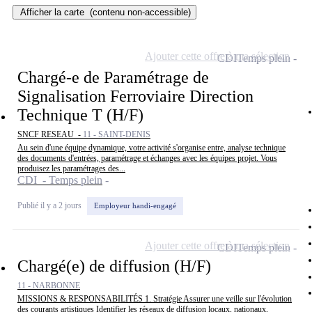
Afficher la carte
(contenu non-accessible)
Ajouter cette offre à ma sélection
CDI
Temps plein
Chargé-e de Paramétrage de
Signalisation Ferroviaire Direction
Technique T (H/F)
SNCF RESEAU -
11 - SAINT-DENIS
Au sein d'une équipe dynamique, votre activité s'organise entre, analyse technique
des documents d'entrées, paramétrage et échanges avec les équipes projet. Vous
produisez les paramétrages des...
CDI - Temps plein
Publié il y a 2 jours
Employeur handi-engagé
Ajouter cette offre à ma sélection
CDI
Temps plein
Chargé(e) de diffusion (H/F)
11 - NARBONNE
MISSIONS & RESPONSABILITÉS 1. Stratégie Assurer une veille sur l'évolution
des courants artistiques Identifier les réseaux de diffusion locaux, nationaux,