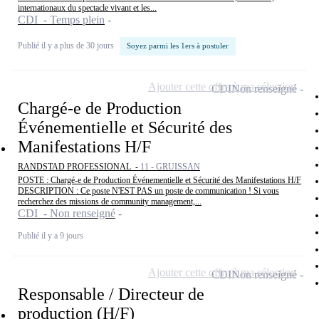
internationaux du spectacle vivant et les...
CDI - Temps plein
Publié il y a plus de 30 jours
Soyez parmi les 1ers à postuler
Ajouter cette offre à ma sélection
CDI
Non renseigné
Chargé-e de Production
Événementielle et Sécurité des
Manifestations H/F
RANDSTAD PROFESSIONAL -
11 - GRUISSAN
POSTE : Chargé-e de Production Événementielle et Sécurité des Manifestations H/F
DESCRIPTION : Ce poste N'EST PAS un poste de communication ! Si vous
recherchez des missions de community management,...
CDI - Non renseigné
Publié il y a 9 jours
Ajouter cette offre à ma sélection
CDI
Non renseigné
Responsable / Directeur de
production (H/F)