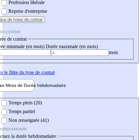
Profession libérale
Reprise d'entreprise
plus
de types de contrat
 DE CONTRAT
ée de contrat
ée minimale (en mois)
Durée maximale (en mois)
mois
er
le filtre du type de contrat
les filtres de
Durée hebdo
madaire
 hebdomadaire
Temps plein (20)
Temps partiel
Non renseignée (41)
 HEBDOMADAIRE
cisez la durée hebdomadaire :