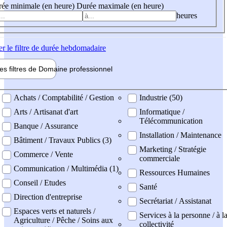
ée minimale (en heure)
Durée maximale (en heure)
heures
er
le filtre de durée hebdomadaire
les filtres de
Domaine pro
fessionnel
ne professionel
Achats / Comptabilité / Gestion
Industrie (50)
Arts / Artisanat d'art
Informatique /
Télécommunication
Banque / Assurance
Installation / Maintenance
Bâtiment / Travaux Publics (3)
Marketing / Stratégie
Commerce / Vente
commerciale
Communication / Multimédia (1)
Ressources Humaines
Conseil / Etudes
Santé
Direction d'entreprise
Secrétariat / Assistanat
Espaces verts et naturels /
Services à la personne / à l
Agriculture / Pêche / Soins aux
collectivité