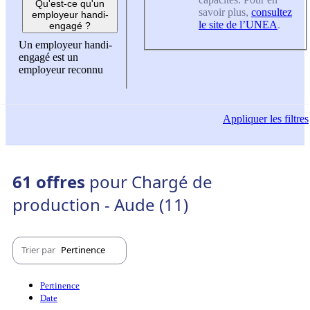
Qu'est-ce qu'un
savoir plus,
consultez
employeur handi-
le site de l’UNEA
.
engagé ?
Un employeur handi-
engagé est un
employeur reconnu
Appliquer
les filtres
61 offres
pour Chargé de
production - Aude (11)
Trier par
Pertinence
Pertinence
Date