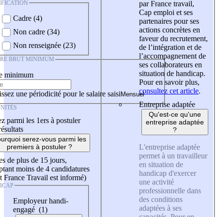
IFICATION
par France travail,
Cap emploi et ses
Cadre (4)
partenaires pour ses
actions concrètes en
Non cadre (34)
faveur du recrutement,
Non renseignée (23)
de l’intégration et de
l’accompagnement de
IRE BRUT MINIMUM
ses collaborateurs en
situation de handicap.
re minimum
Pour en savoir plus,
consultez cet article
.
ssez une périodicité pour le salaire saisi
Entreprise adaptée
NITÉS
Qu'est-ce qu'une
z parmi les 1ers à postuler
entreprise adaptée
résultats
?
urquoi serez-vous parmi les
L'entreprise adaptée
premiers à postuler ?
permet à un travailleur
es de plus de 15 jours,
en situation de
tant moins de 4 candidatures
handicap d'exercer
t France Travail est informé)
une activité
ICAP
professionnelle dans
des conditions
Employeur handi-
adaptées à ses
engagé (1)
capacités. Pour en