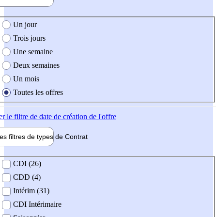
e création de l'offre
Un jour
Trois jours
Une semaine
Deux semaines
Un mois
Toutes les offres
er
le filtre de date de création de l'offre
les filtres de types de
Contrat
de contrat
CDI (26)
CDD (4)
Intérim (31)
CDI Intérimaire