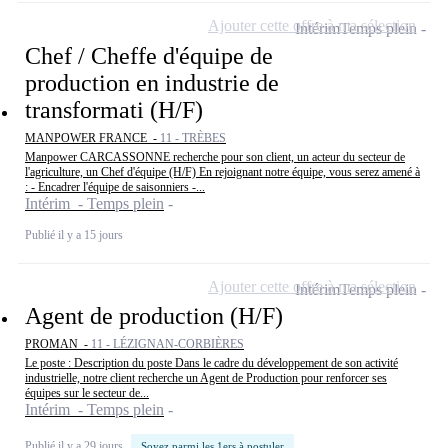
Ajouter cette offre à ma sélection
Intérim
Temps plein
Chef / Cheffe d'équipe de
production en industrie de
transformati (H/F)
MANPOWER FRANCE -
11 - TRÈBES
Manpower CARCASSONNE recherche pour son client, un acteur du secteur de
l'agriculture, un Chef d'équipe (H/F) En rejoignant notre équipe, vous serez amené à
: - Encadrer l'équipe de saisonniers -...
Intérim - Temps plein
Publié il y a 15 jours
Ajouter cette offre à ma sélection
Intérim
Temps plein
Agent de production (H/F)
PROMAN -
11 - LÉZIGNAN-CORBIÈRES
Le poste : Description du poste Dans le cadre du développement de son activité
industrielle, notre client recherche un Agent de Production pour renforcer ses
équipes sur le secteur de...
Intérim - Temps plein
Publié il y a 29 jours
Soyez parmi les 1ers à postuler