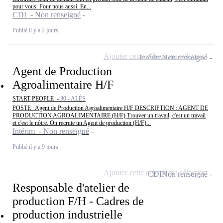
pour vous. Pour nous aussi. En...
CDI - Non renseigné
Publié il y a 2 jours
Ajouter cette offre à ma sélection
Intérim
Non renseigné
Agent de Production
Agroalimentaire H/F
START PEOPLE -
30 - ALÈS
POSTE : Agent de Production Agroalimentaire H/F DESCRIPTION : AGENT DE
PRODUCTION AGROALIMENTAIRE (H/F) Trouver un travail, c'est un travail
et c'est le nôtre. On recrute un Agent de production (H/F)...
Intérim - Non renseigné
Publié il y a 9 jours
Ajouter cette offre à ma sélection
CDI
Non renseigné
Responsable d'atelier de
production F/H - Cadres de
production industrielle