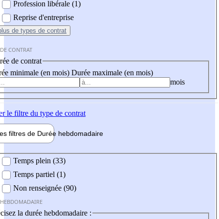
Profession libérale (1)
Reprise d'entreprise
plus
de types de contrat
 DE CONTRAT
ée de contrat
ée minimale (en mois)
Durée maximale (en mois)
mois
er
le filtre du type de contrat
les filtres de
Durée hebdo
madaire
 hebdomadaire
Temps plein (33)
Temps partiel (1)
Non renseignée (90)
 HEBDOMADAIRE
cisez la durée hebdomadaire :