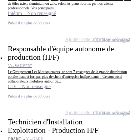
de tôles acier, aluminium ou zinc, selon les plans fournis par nos clients
professionnels. Vos principales...
Intérim - Non renseigné
Publié il y a plus de 30 jours
Ajouter cette offre à ma sélection
CDI
Non renseigné
Responsable d'équipe autonome de
production (H/F)
30 - VAUVERT
Le Groupement Les Mousquetaires, ce sont 7 enseignes de la grande distribution
portées haut et fort par plus de chefs d'entreprise indépendants ! Ce sont aussi
collaborateurs mobilisés autour de...
CDI - Non renseigné
Publié il y a plus de 30 jours
Ajouter cette offre à ma sélection
CDI
Non renseigné
Technicien d'Installation
Exploitation - Production H/F
ORANO -
30 - GARD