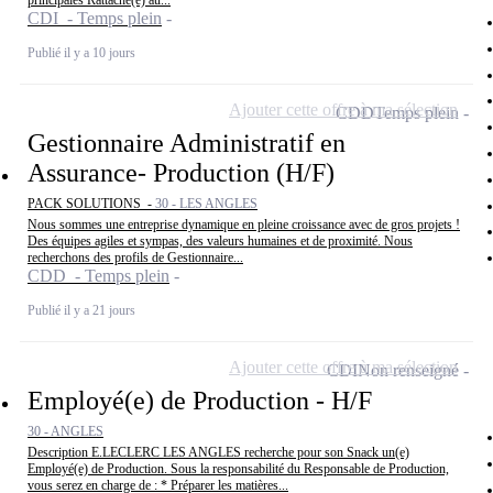
principales Rattaché(e) au...
CDI - Temps plein
Publié il y a 10 jours
Ajouter cette offre à ma sélection
CDD
Temps plein
Gestionnaire Administratif en
Assurance- Production (H/F)
PACK SOLUTIONS -
30 - LES ANGLES
Nous sommes une entreprise dynamique en pleine croissance avec de gros projets !
Des équipes agiles et sympas, des valeurs humaines et de proximité. Nous
recherchons des profils de Gestionnaire...
CDD - Temps plein
Publié il y a 21 jours
Ajouter cette offre à ma sélection
CDI
Non renseigné
Employé(e) de Production - H/F
30 - ANGLES
Description E.LECLERC LES ANGLES recherche pour son Snack un(e)
Employé(e) de Production. Sous la responsabilité du Responsable de Production,
vous serez en charge de : * Préparer les matières...