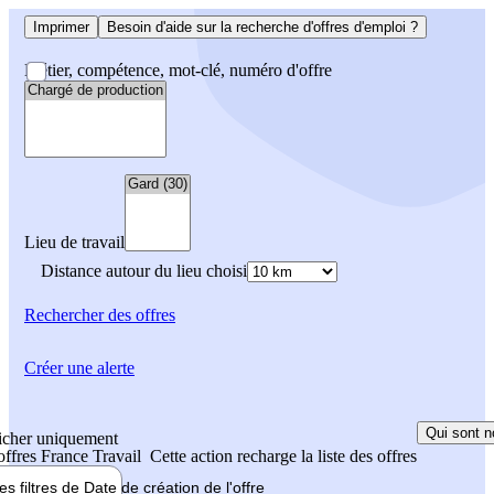
Imprimer
Besoin d'aide sur la recherche d'offres d'emploi ?
Métier, compétence, mot-clé, numéro d'offre
Lieu de travail
Distance autour du lieu choisi
Rechercher
des offres
Créer une alerte
Qui sont n
icher uniquement
 offres France Travail
Cette action recharge la liste des offres
les filtres de
Date de création
de l'offre