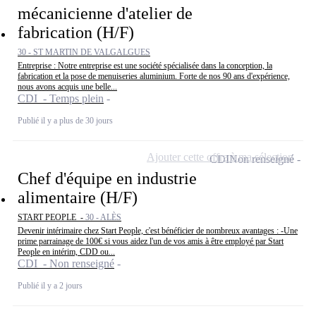
mécanicienne d'atelier de
fabrication (H/F)
30 - ST MARTIN DE VALGALGUES
Entreprise : Notre entreprise est une société spécialisée dans la conception, la
fabrication et la pose de menuiseries aluminium. Forte de nos 90 ans d'expérience,
nous avons acquis une belle...
CDI - Temps plein
Publié il y a plus de 30 jours
Ajouter cette offre à ma sélection
CDI
Non renseigné
Chef d'équipe en industrie
alimentaire (H/F)
START PEOPLE -
30 - ALÈS
Devenir intérimaire chez Start People, c'est bénéficier de nombreux avantages : -Une
prime parrainage de 100€ si vous aidez l'un de vos amis à être employé par Start
People en intérim, CDD ou...
CDI - Non renseigné
Publié il y a 2 jours