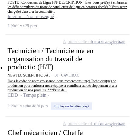
POSTE : Conducteur de Ligne H/F DESCRIPTION : Êtes-vous prêt(e) à embrasser
les défis stimulants du poste de conducteur de ligne en horaires décalés ? Vous serez
chargé(e) d'assurer la continuité...
Intérim - Non renseigné
Publié il y a 25 jours
Ajouter cette offre à ma sélection
CDD
Temps plein
Technicien / Technicienne en
organisation du travail de
productio (H/F)
NEWTEC SCIENTIFIC SAS -
30 - CAVEIRAC
Dans le cadre de notre croissance, nous recherchons un(e) Technicien(ne) de
production pour renforcer notre équipe et contribuer au développement et à la
production de nos produits. ***Prise de...
CDD - Temps plein
Publié il y a plus de 30 jours
Employeur handi-engagé
Ajouter cette offre à ma sélection
CDI
Temps plein
Chef mécanicien / Cheffe