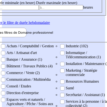
ée minimale (en heure)
Durée maximale (en heure)
heures
er
le filtre de durée hebdomadaire
les filtres de
Domaine pro
fessionnel
ne professionel
Achats / Comptabilité / Gestion
Industrie (102)
Arts / Artisanat d'art
Informatique /
Télécommunication (1)
Banque / Assurance (1)
Installation / Maintenance (
Bâtiment / Travaux Publics (4)
Marketing / Stratégie
Commerce / Vente (2)
commerciale
Communication / Multimédia
Ressources Humaines
Conseil / Etudes
Santé
Direction d'entreprise
Secrétariat / Assistanat (1)
Espaces verts et naturels /
Services à la personne / à l
Agriculture / Pêche / Soins aux
collectivité (2)