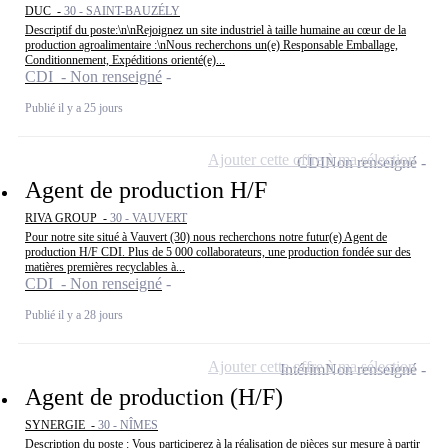
DUC -
30 - SAINT-BAUZÉLY
Descriptif du poste:\n\nRejoignez un site industriel à taille humaine au cœur de la
production agroalimentaire :\nNous recherchons un(e) Responsable Emballage,
Conditionnement, Expéditions orienté(e)...
CDI - Non renseigné
Publié il y a 25 jours
Ajouter cette offre à ma sélection
CDI
Non renseigné
Agent de production H/F
RIVA GROUP -
30 - VAUVERT
Pour notre site situé à Vauvert (30) nous recherchons notre futur(e) Agent de
production H/F CDI. Plus de 5 000 collaborateurs, une production fondée sur des
matières premières recyclables à...
CDI - Non renseigné
Publié il y a 28 jours
Ajouter cette offre à ma sélection
Intérim
Non renseigné
Agent de production (H/F)
SYNERGIE -
30 - NÎMES
Description du poste : Vous participerez à la réalisation de pièces sur mesure à partir