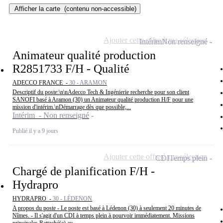
Afficher la carte
(contenu non-accessible)
Ajouter cette offre à ma sélection
Intérim
Non renseigné
Animateur qualité production
R2851733 F/H - Qualité
ADECCO FRANCE -
30 - ARAMON
Descriptif du poste:\n\nAdecco Tech & Ingénierie recherche pour son client
SANOFI basé à Aramon (30) un Animateur qualité production H/F pour une
mission d'intérim.\nDémarrage dès que possible,...
Intérim - Non renseigné
Publié il y a 9 jours
Ajouter cette offre à ma sélection
CDI
Temps plein
Chargé de planification F/H -
Hydrapro
HYDRAPRO -
30 - LÉDENON
A propos du poste - Le poste est basé à Lédenon (30) à seulement 20 minutes de
Nîmes. - Il s'agit d'un CDI à temps plein à pourvoir immédiatement. Missions