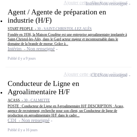
Ajouter cette offre à ma sélection
Intérim
Non renseigné
Agent / Agente de préparation en
industrie (H/F)
START PEOPLE -
30 - SAINT-CHRISTOL-LEZ-ALÈS
Fondée en 1936, la Maison Coudène est une entreprise agroalimentaire implantée à
Saint-Christol-les-Alès, dans le Gard acteur majeur et incontournable dans le
domaine de la brande de morue. Grâce à...
Intérim - Non renseigné
Publié il y a 9 jours
Ajouter cette offre à ma sélection
CDI
Non renseigné
Conducteur de Ligne en
Agroalimentaire H/F
ACASS -
30 - CALMETTE
POSTE : Conducteur de Ligne en Agroalimentaire H/F DESCRIPTION : Acass,
agence de recrutement, recherche pour son client, un Conducteur de ligne de
production en agroalimentaire H/F dans le cadre...
CDI - Non renseigné
Publié il y a 16 jours