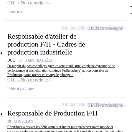
CDI - Non renseigné
Publié hier
Ajouter cette offre à ma sélection
CDI
Non renseigné
Responsable d'atelier de
production F/H - Cadres de
production industrielle
DUC -
30 - SAINT-BAUZÉLY
Descriptif du poste:\n\nRejoignez un acteur industriel en pleine dynamique de
performance et d'amélioration continue !\nRattaché(e) au Responsable de
Production, vous prenez en charge le pilotage...
CDI - Non renseigné
Publié il y a 2 jours
Ajouter cette offre à ma sélection
CDI
Non renseigné
Responsable de Production F/H
30 - CHUSCLAN
Contribuer à relever les défis actuels et futurs pour préserver notre monde et
construire celui de demain tout en prenant soin de la santé de chacun, c'est stimulant