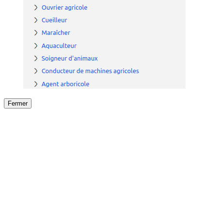
Fermer
Fermer
le détail de l'offre
/
Offre
sur
Offre précéden