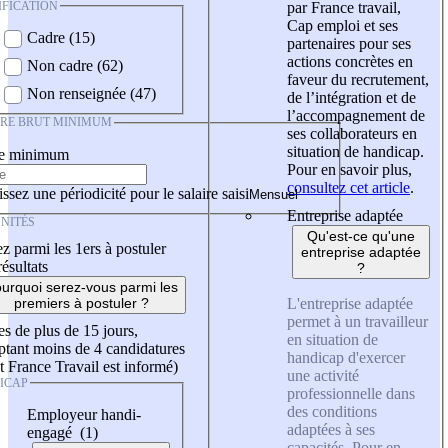
IFICATION
par France travail,
Cap emploi et ses
Cadre (15)
partenaires pour ses
actions concrètes en
Non cadre (62)
faveur du recrutement,
Non renseignée (47)
de l’intégration et de
l’accompagnement de
IRE BRUT MINIMUM
ses collaborateurs en
situation de handicap.
re minimum
Pour en savoir plus,
consultez cet article
.
ssez une périodicité pour le salaire saisi
Entreprise adaptée
NITÉS
Qu'est-ce qu'une
z parmi les 1ers à postuler
entreprise adaptée
résultats
?
urquoi serez-vous parmi les
L'entreprise adaptée
premiers à postuler ?
permet à un travailleur
es de plus de 15 jours,
en situation de
tant moins de 4 candidatures
handicap d'exercer
t France Travail est informé)
une activité
ICAP
professionnelle dans
des conditions
Employeur handi-
adaptées à ses
engagé (1)
capacités. Pour en