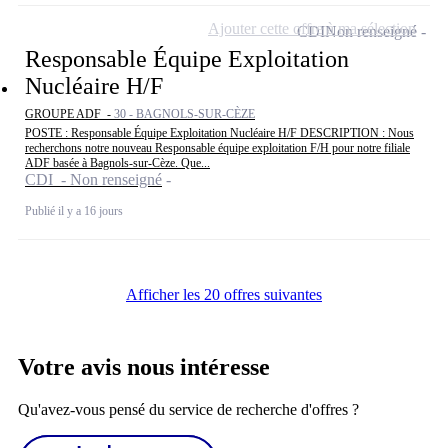
Ajouter cette offre à ma sélection
CDI
Non renseigné
Responsable Équipe Exploitation
Nucléaire H/F
GROUPE ADF -
30 - BAGNOLS-SUR-CÈZE
POSTE : Responsable Équipe Exploitation Nucléaire H/F DESCRIPTION : Nous
recherchons notre nouveau Responsable équipe exploitation F/H pour notre filiale
ADF basée à Bagnols-sur-Cèze. Que...
CDI - Non renseigné
Publié il y a 16 jours
Afficher les 20 offres suivantes
Votre avis nous intéresse
Qu'avez-vous pensé du service de recherche d'offres ?