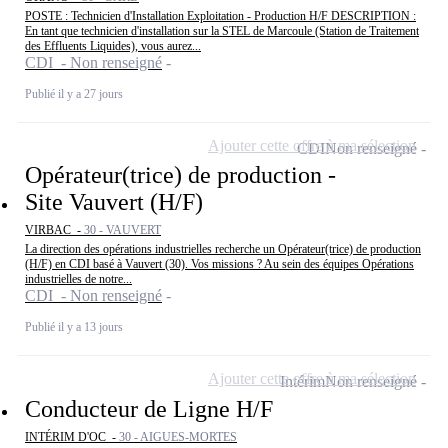
POSTE : Technicien d'Installation Exploitation - Production H/F DESCRIPTION :
En tant que technicien d'installation sur la STEL de Marcoule (Station de Traitement
des Effluents Liquides), vous aurez...
CDI - Non renseigné
Publié il y a 27 jours
Ajouter cette offre à ma sélection
CDI
Non renseigné
Opérateur(trice) de production -
Site Vauvert (H/F)
VIRBAC -
30 - VAUVERT
La direction des opérations industrielles recherche un Opérateur(trice) de production
(H/F) en CDI basé à Vauvert (30). Vos missions ? Au sein des équipes Opérations
industrielles de notre...
CDI - Non renseigné
Publié il y a 13 jours
Ajouter cette offre à ma sélection
Intérim
Non renseigné
Conducteur de Ligne H/F
INTÉRIM D'OC -
30 - AIGUES-MORTES