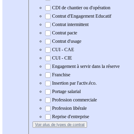
CDI de chantier ou d'opération
Contrat d'Engagement Educatif
Contrat intermittent
Contrat pacte
Contrat d'usage
CUI - CAE
CUI - CIE
Engagement à servir dans la réserve
Franchise
Insertion par l'activ.éco.
Portage salarial
Profession commerciale
Profession libérale
Reprise d'entreprise
Voir plus
de types de contrat