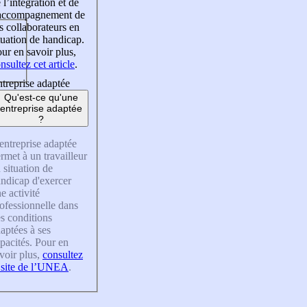
 l’intégration et de
’accompagnement de
s collaborateurs en
tuation de handicap.
ur en savoir plus,
nsultez cet article
.
treprise adaptée
Qu'est-ce qu'une
entreprise adaptée
?
entreprise adaptée
rmet à un travailleur
 situation de
ndicap d'exercer
e activité
ofessionnelle dans
s conditions
aptées à ses
pacités. Pour en
voir plus,
consultez
 site de l’UNEA
.