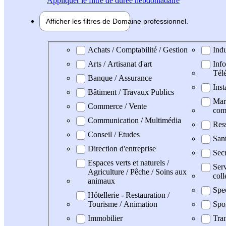
Appliquer
le filtre de durée hebdomadaire
Afficher les filtres de
Domaine pro
fessionnel
Domaine professionel
Achats / Comptabilité / Gestion
Indu
Arts / Artisanat d'art
Info
Tél
Banque / Assurance
Inst
Bâtiment / Travaux Publics
Mark
Commerce / Vente
com
Communication / Multimédia
Res
Conseil / Etudes
San
Direction d'entreprise
Secr
Espaces verts et naturels /
Serv
Agriculture / Pêche / Soins aux
coll
animaux
Spe
Hôtellerie - Restauration /
Tourisme / Animation
Spo
Immobilier
Tran