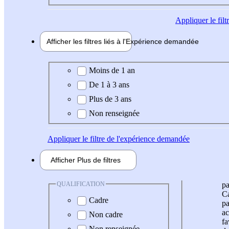
Appliquer
le fil
Afficher les filtres liés à l'
Expérience
demandée
Expérience demandée
Moins de 1 an
De 1 à 3 ans
Plus de 3 ans
Non renseignée
Appliquer
le filtre de l'expérience demandée
Afficher
Plus de
filtres
QUALIFICATION
pa
Ca
Cadre
pa
ac
Non cadre
fa
Non renseignée