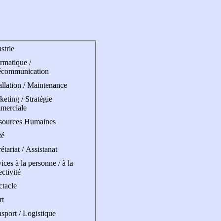
strie
rmatique /
écommunication
allation / Maintenance
eting / Stratégie
merciale
sources Humaines
té
étariat / Assistanat
ices à la personne / à la
ectivité
ctacle
rt
sport / Logistique