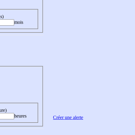
s)
mois
ure)
heures
Créer une alerte