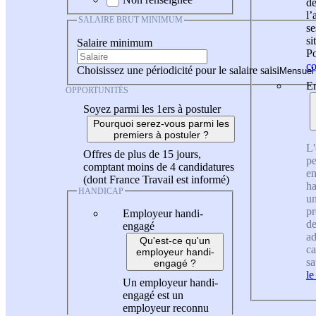
de
l
SALAIRE BRUT MINIMUM
se
si
Salaire minimum
Po
co
Choisissez une périodicité pour le salaire saisi
En
OPPORTUNITÉS
Soyez parmi les 1ers à postuler
Pourquoi serez-vous parmi les
premiers à postuler ?
L'
Offres de plus de 15 jours,
pe
comptant moins de 4 candidatures
en
(dont France Travail est informé)
ha
HANDICAP
un
pr
Employeur handi-
de
engagé
ad
Qu'est-ce qu'un
ca
employeur handi-
sa
engagé ?
le
Un employeur handi-
engagé est un
employeur reconnu