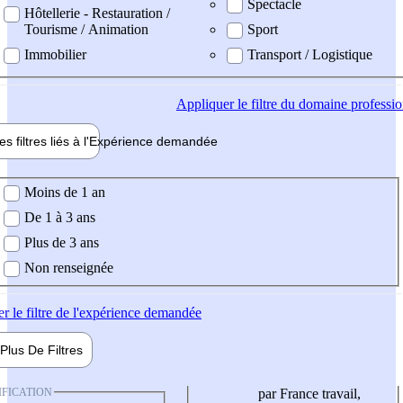
Spectacle
Hôtellerie - Restauration /
Tourisme / Animation
Sport
Immobilier
Transport / Logistique
Appliquer
le filtre du domaine professi
es filtres liés à l'
Expérience
demandée
ience demandée
Moins de 1 an
De 1 à 3 ans
Plus de 3 ans
Non renseignée
er
le filtre de l'expérience demandée
Plus De
Filtres
IFICATION
par France travail,