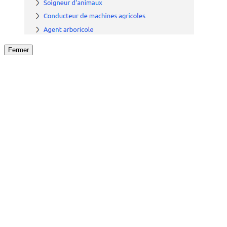
Fermer
Fermer
le détail de l'offre
/
Offre
sur
Offre précéden