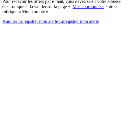
Pour recevoir les offres par e-mail, vous devez saisir votre adresse
électronique et la valider sur la page «
Mes coordonnées
» de la
rubrique « Mon compte »
Annuler
Enregistrer mon alerte
Enregistrer
mon alerte