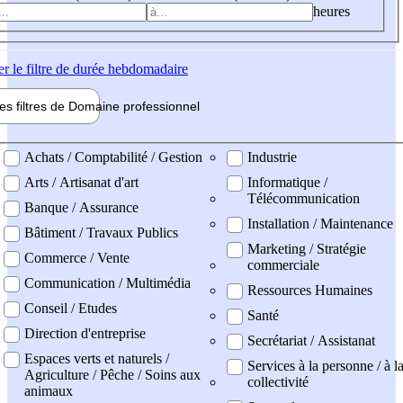
heures
er
le filtre de durée hebdomadaire
les filtres de
Domaine pro
fessionnel
ne professionel
Achats / Comptabilité / Gestion
Industrie
Arts / Artisanat d'art
Informatique /
Télécommunication
Banque / Assurance
Installation / Maintenance
Bâtiment / Travaux Publics
Marketing / Stratégie
Commerce / Vente
commerciale
Communication / Multimédia
Ressources Humaines
Conseil / Etudes
Santé
Direction d'entreprise
Secrétariat / Assistanat
Espaces verts et naturels /
Services à la personne / à l
Agriculture / Pêche / Soins aux
collectivité
animaux