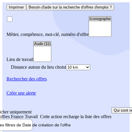
Imprimer
Besoin d'aide sur la recherche d'offres d'emploi ?
Métier, compétence, mot-clé, numéro d'offre
Lieu de travail
Distance autour du lieu choisi
Rechercher
des offres
Créer une alerte
Qui sont n
icher uniquement
 offres France Travail
Cette action recharge la liste des offres
les filtres de
Date de création
de l'offre