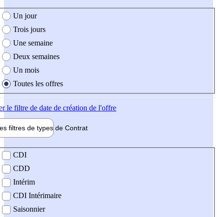
e création de l'offre
Un jour
Trois jours
Une semaine
Deux semaines
Un mois
Toutes les offres
er
le filtre de date de création de l'offre
les filtres de types de
Contrat
de contrat
CDI
CDD
Intérim
CDI Intérimaire
Saisonnier