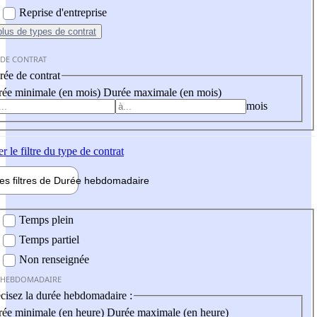
Reprise d'entreprise
plus
de types de contrat
 DE CONTRAT
ée de contrat
ée minimale (en mois)
Durée maximale (en mois)
mois
er
le filtre du type de contrat
les filtres de
Durée hebdo
madaire
 hebdomadaire
Temps plein
Temps partiel
Non renseignée
 HEBDOMADAIRE
cisez la durée hebdomadaire :
ée minimale (en heure)
Durée maximale (en heure)