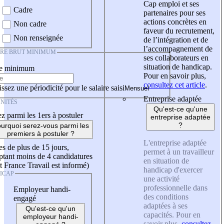
Cap emploi et ses
Cadre
partenaires pour ses
actions concrètes en
Non cadre
faveur du recrutement,
Non renseignée
de l’intégration et de
l’accompagnement de
IRE BRUT MINIMUM
ses collaborateurs en
situation de handicap.
re minimum
Pour en savoir plus,
consultez cet article
.
ssez une périodicité pour le salaire saisi
Entreprise adaptée
NITÉS
Qu'est-ce qu'une
z parmi les 1ers à postuler
entreprise adaptée
?
urquoi serez-vous parmi les
premiers à postuler ?
L'entreprise adaptée
es de plus de 15 jours,
permet à un travailleur
tant moins de 4 candidatures
en situation de
t France Travail est informé)
handicap d'exercer
ICAP
une activité
professionnelle dans
Employeur handi-
des conditions
engagé
adaptées à ses
Qu'est-ce qu'un
capacités. Pour en
employeur handi-
savoir plus,
consultez