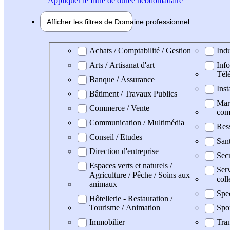
Appliquer
le filtre de durée hebdomadaire
Afficher les filtres de
Domaine pro
fessionnel
Domaine professionel
Achats / Comptabilité / Gestion
Indu
Arts / Artisanat d'art
Info
Tél
Banque / Assurance
Inst
Bâtiment / Travaux Publics
Mark
Commerce / Vente
com
Communication / Multimédia
Res
Conseil / Etudes
San
Direction d'entreprise
Secr
Espaces verts et naturels /
Serv
Agriculture / Pêche / Soins aux
coll
animaux
Spe
Hôtellerie - Restauration /
Tourisme / Animation
Spo
Immobilier
Tran