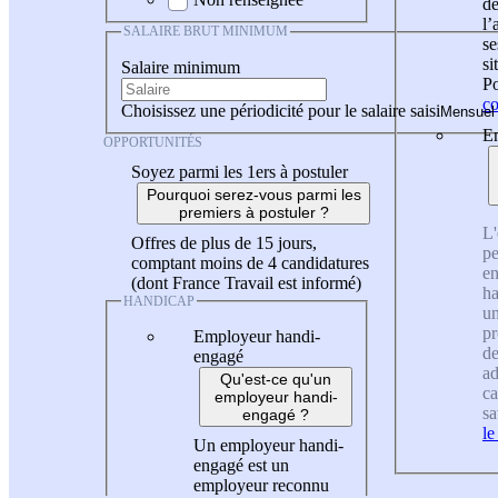
de
l
SALAIRE BRUT MINIMUM
se
si
Salaire minimum
Po
co
Choisissez une périodicité pour le salaire saisi
En
OPPORTUNITÉS
Soyez parmi les 1ers à postuler
Pourquoi serez-vous parmi les
premiers à postuler ?
L'
Offres de plus de 15 jours,
pe
comptant moins de 4 candidatures
en
(dont France Travail est informé)
ha
HANDICAP
un
pr
Employeur handi-
de
engagé
ad
Qu'est-ce qu'un
ca
employeur handi-
sa
engagé ?
le
Un employeur handi-
engagé est un
employeur reconnu