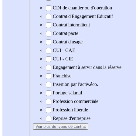
CDI de chantier ou d'opération
Contrat d'Engagement Educatif
Contrat intermittent
Contrat pacte
Contrat d'usage
CUI - CAE
CUI - CIE
Engagement à servir dans la réserve
Franchise
Insertion par l'activ.éco.
Portage salarial
Profession commerciale
Profession libérale
Reprise d'entreprise
Voir plus
de types de contrat