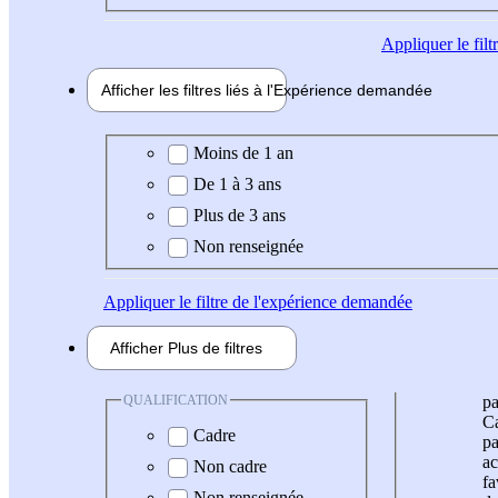
Appliquer
le fil
Afficher les filtres liés à l'
Expérience
demandée
Expérience demandée
Moins de 1 an
De 1 à 3 ans
Plus de 3 ans
Non renseignée
Appliquer
le filtre de l'expérience demandée
Afficher
Plus de
filtres
QUALIFICATION
pa
Ca
Cadre
pa
ac
Non cadre
fa
Non renseignée