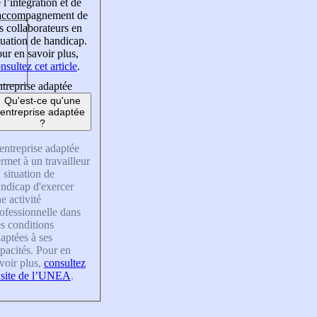
 l’intégration et de
’accompagnement de
s collaborateurs en
tuation de handicap.
ur en savoir plus,
nsultez cet article
.
treprise adaptée
Qu'est-ce qu'une
entreprise adaptée
?
entreprise adaptée
rmet à un travailleur
 situation de
ndicap d'exercer
e activité
ofessionnelle dans
s conditions
aptées à ses
pacités. Pour en
voir plus,
consultez
 site de l’UNEA
.