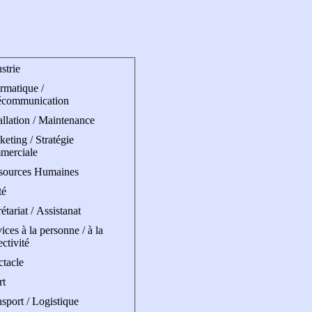
strie
rmatique /
écommunication
allation / Maintenance
eting / Stratégie
merciale
sources Humaines
té
étariat / Assistanat
ices à la personne / à la
ectivité
ctacle
rt
sport / Logistique