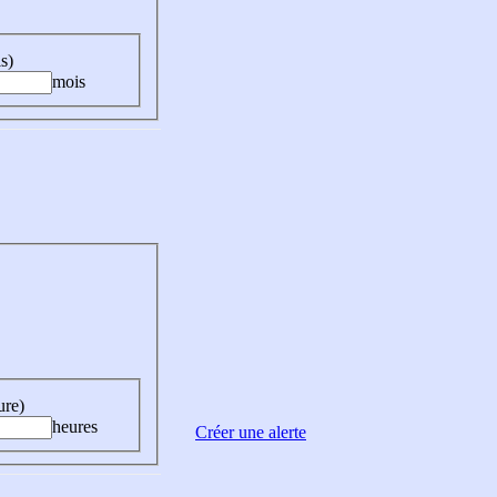
s)
mois
ure)
heures
Créer une alerte