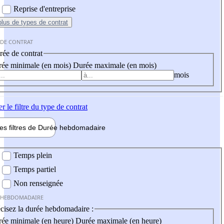
Reprise d'entreprise
plus
de types de contrat
 DE CONTRAT
ée de contrat
ée minimale (en mois)
Durée maximale (en mois)
mois
er
le filtre du type de contrat
les filtres de
Durée hebdo
madaire
 hebdomadaire
Temps plein
Temps partiel
Non renseignée
 HEBDOMADAIRE
cisez la durée hebdomadaire :
ée minimale (en heure)
Durée maximale (en heure)