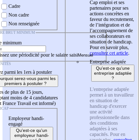
Cap emploi et ses
Cadre
partenaires pour ses
actions concrètes en
Non cadre
faveur du recrutement,
Non renseignée
de l’intégration et de
l’accompagnement de
IRE BRUT MINIMUM
ses collaborateurs en
situation de handicap.
re minimum
Pour en savoir plus,
consultez cet article
.
ssez une périodicité pour le salaire saisi
Entreprise adaptée
NITÉS
Qu'est-ce qu'une
z parmi les 1ers à postuler
entreprise adaptée
?
urquoi serez-vous parmi les
premiers à postuler ?
L'entreprise adaptée
es de plus de 15 jours,
permet à un travailleur
tant moins de 4 candidatures
en situation de
t France Travail est informé)
handicap d'exercer
ICAP
une activité
professionnelle dans
Employeur handi-
des conditions
engagé
adaptées à ses
Qu'est-ce qu'un
capacités. Pour en
employeur handi-
savoir plus,
consultez