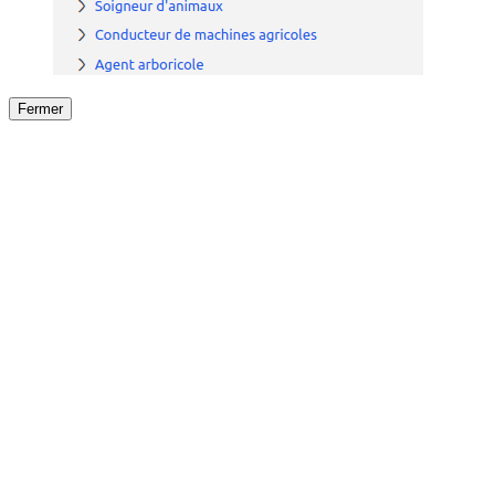
Fermer
Fermer
le détail de l'offre
/
Offre
sur
Offre précéden