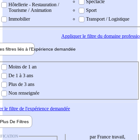
Spectacle
Hôtellerie - Restauration /
Tourisme / Animation
Sport
Immobilier
Transport / Logistique
Appliquer
le filtre du domaine professi
es filtres liés à l'
Expérience
demandée
ience demandée
Moins de 1 an
De 1 à 3 ans
Plus de 3 ans
Non renseignée
er
le filtre de l'expérience demandée
Plus De
Filtres
IFICATION
par France travail,