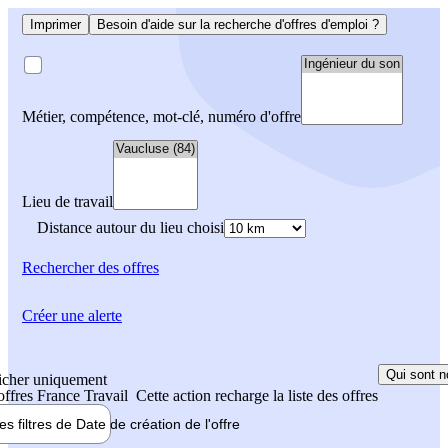
Imprimer
Besoin d'aide sur la recherche d'offres d'emploi ?
Métier, compétence, mot-clé, numéro d'offre
Lieu de travail
Distance autour du lieu choisi
Rechercher
des offres
Créer une alerte
Qui sont n
icher uniquement
 offres France Travail
Cette action recharge la liste des offres
les filtres de
Date de création
de l'offre