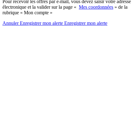
Pour recevoir les offres par e-mail, vous devez saisir votre adresse
électronique et la valider sur la page «
Mes coordonnées
» de la
rubrique « Mon compte »
Annuler
Enregistrer mon alerte
Enregistrer
mon alerte