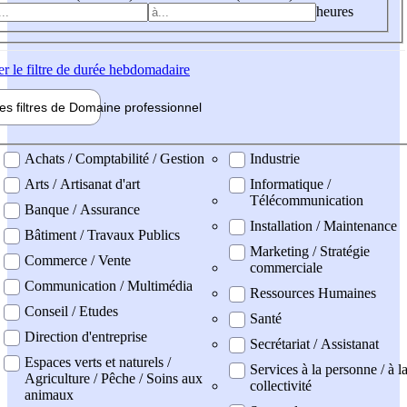
heures
er
le filtre de durée hebdomadaire
les filtres de
Domaine pro
fessionnel
ne professionel
Achats / Comptabilité / Gestion
Industrie
Arts / Artisanat d'art
Informatique /
Télécommunication
Banque / Assurance
Installation / Maintenance
Bâtiment / Travaux Publics
Marketing / Stratégie
Commerce / Vente
commerciale
Communication / Multimédia
Ressources Humaines
Conseil / Etudes
Santé
Direction d'entreprise
Secrétariat / Assistanat
Espaces verts et naturels /
Services à la personne / à l
Agriculture / Pêche / Soins aux
collectivité
animaux