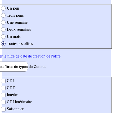
e création de l'offre
Un jour
Trois jours
Une semaine
Deux semaines
Un mois
Toutes les offres
er
le filtre de date de création de l'offre
les filtres de types de
Contrat
de contrat
CDI
CDD
Intérim
CDI Intérimaire
Saisonnier