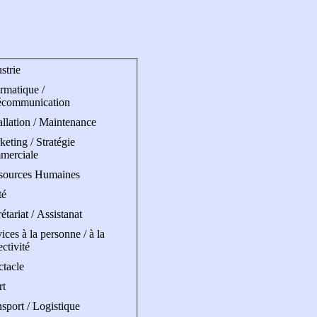
strie
rmatique /
écommunication
allation / Maintenance
eting / Stratégie
merciale
sources Humaines
té
étariat / Assistanat
ices à la personne / à la
ectivité
ctacle
rt
sport / Logistique