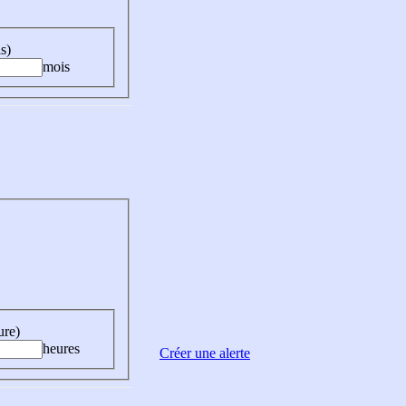
s)
mois
ure)
heures
Créer une alerte