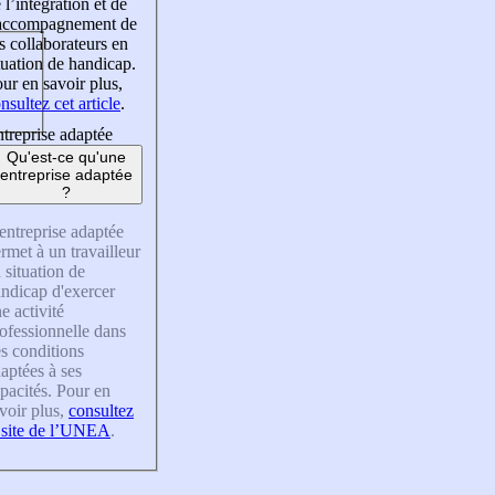
 l’intégration et de
’accompagnement de
s collaborateurs en
tuation de handicap.
ur en savoir plus,
nsultez cet article
.
treprise adaptée
Qu'est-ce qu'une
entreprise adaptée
?
entreprise adaptée
rmet à un travailleur
 situation de
ndicap d'exercer
e activité
ofessionnelle dans
s conditions
aptées à ses
pacités. Pour en
voir plus,
consultez
 site de l’UNEA
.