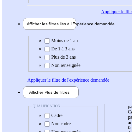
Appliquer
le fil
Afficher les filtres liés à l'
Expérience
demandée
Expérience demandée
Moins de 1 an
De 1 à 3 ans
Plus de 3 ans
Non renseignée
Appliquer
le filtre de l'expérience demandée
Afficher
Plus de
filtres
QUALIFICATION
pa
Ca
Cadre
pa
ac
Non cadre
fa
Non renseignée