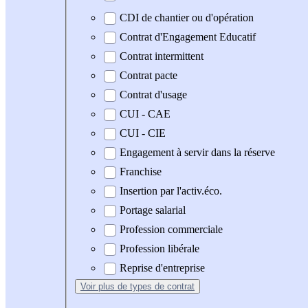
CDI de chantier ou d'opération
Contrat d'Engagement Educatif
Contrat intermittent
Contrat pacte
Contrat d'usage
CUI - CAE
CUI - CIE
Engagement à servir dans la réserve
Franchise
Insertion par l'activ.éco.
Portage salarial
Profession commerciale
Profession libérale
Reprise d'entreprise
Voir plus
de types de contrat