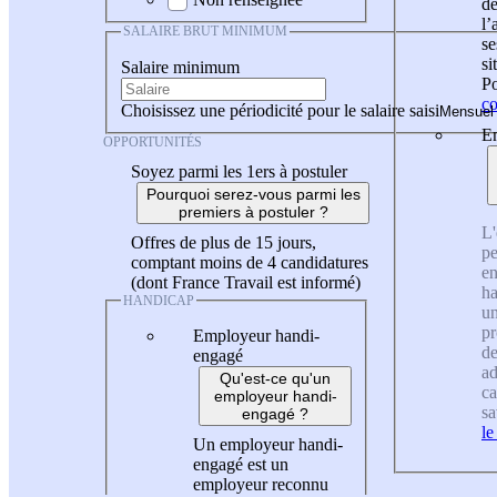
de
l
SALAIRE BRUT MINIMUM
se
si
Salaire minimum
Po
co
Choisissez une périodicité pour le salaire saisi
En
OPPORTUNITÉS
Soyez parmi les 1ers à postuler
Pourquoi serez-vous parmi les
premiers à postuler ?
L'
Offres de plus de 15 jours,
pe
comptant moins de 4 candidatures
en
(dont France Travail est informé)
ha
HANDICAP
un
pr
Employeur handi-
de
engagé
ad
Qu'est-ce qu'un
ca
employeur handi-
sa
engagé ?
le
Un employeur handi-
engagé est un
employeur reconnu