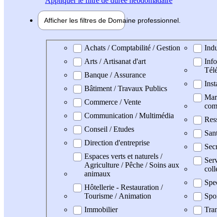
Appliquer
le filtre de durée hebdomadaire
Afficher les filtres de
Domaine pro
fessionnel
Domaine professionel
Achats / Comptabilité / Gestion
Indu
Arts / Artisanat d'art
Info
Tél
Banque / Assurance
Inst
Bâtiment / Travaux Publics
Mark
Commerce / Vente
com
Communication / Multimédia
Res
Conseil / Etudes
San
Direction d'entreprise
Secr
Espaces verts et naturels /
Serv
Agriculture / Pêche / Soins aux
coll
animaux
Spe
Hôtellerie - Restauration /
Tourisme / Animation
Spo
Immobilier
Tran