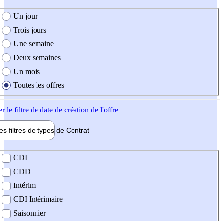
e création de l'offre
Un jour
Trois jours
Une semaine
Deux semaines
Un mois
Toutes les offres
er
le filtre de date de création de l'offre
les filtres de types de
Contrat
de contrat
CDI
CDD
Intérim
CDI Intérimaire
Saisonnier