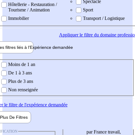
Spectacle
Hôtellerie - Restauration /
Tourisme / Animation
Sport
Immobilier
Transport / Logistique
Appliquer
le filtre du domaine professi
es filtres liés à l'
Expérience
demandée
ience demandée
Moins de 1 an
De 1 à 3 ans
Plus de 3 ans
Non renseignée
er
le filtre de l'expérience demandée
Plus De
Filtres
IFICATION
par France travail,