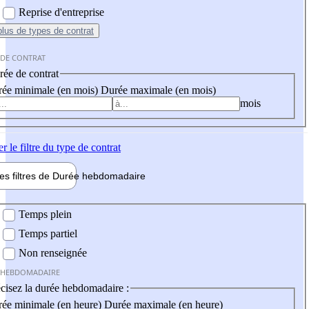
Reprise d'entreprise
plus
de types de contrat
 DE CONTRAT
ée de contrat
ée minimale (en mois)
Durée maximale (en mois)
mois
er
le filtre du type de contrat
les filtres de
Durée hebdo
madaire
 hebdomadaire
Temps plein
Temps partiel
Non renseignée
 HEBDOMADAIRE
cisez la durée hebdomadaire :
ée minimale (en heure)
Durée maximale (en heure)