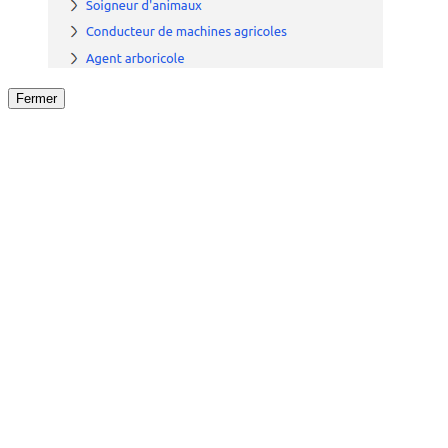
Fermer
Fermer
le détail de l'offre
/
Offre
sur
Offre précéden