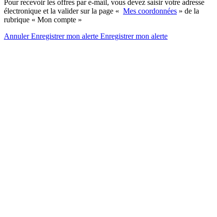
Pour recevoir les offres par e-mail, vous devez saisir votre adresse
électronique et la valider sur la page «
Mes coordonnées
» de la
rubrique « Mon compte »
Annuler
Enregistrer mon alerte
Enregistrer
mon alerte