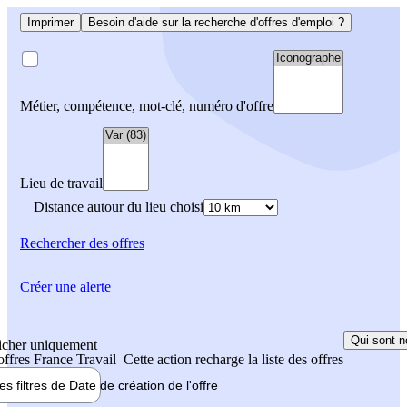
Imprimer
Besoin d'aide sur la recherche d'offres d'emploi ?
Métier, compétence, mot-clé, numéro d'offre
Lieu de travail
Distance autour du lieu choisi
Rechercher
des offres
Créer une alerte
Qui sont n
icher uniquement
 offres France Travail
Cette action recharge la liste des offres
les filtres de
Date de création
de l'offre