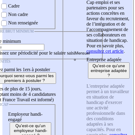
Cap emploi et ses
Cadre
partenaires pour ses
actions concrètes en
Non cadre
faveur du recrutement,
Non renseignée
de l’intégration et de
l’accompagnement de
IRE BRUT MINIMUM
ses collaborateurs en
situation de handicap.
re minimum
Pour en savoir plus,
consultez cet article
.
ssez une périodicité pour le salaire saisi
Entreprise adaptée
NITÉS
Qu'est-ce qu'une
z parmi les 1ers à postuler
entreprise adaptée
?
urquoi serez-vous parmi les
premiers à postuler ?
L'entreprise adaptée
es de plus de 15 jours,
permet à un travailleur
tant moins de 4 candidatures
en situation de
t France Travail est informé)
handicap d'exercer
ICAP
une activité
professionnelle dans
Employeur handi-
des conditions
engagé
adaptées à ses
Qu'est-ce qu'un
capacités. Pour en
employeur handi-
savoir plus,
consultez