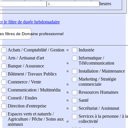
heures
er
le filtre de durée hebdomadaire
les filtres de
Domaine pro
fessionnel
ne professionel
Achats / Comptabilité / Gestion
Industrie
Arts / Artisanat d'art
Informatique /
Télécommunication
Banque / Assurance
Installation / Maintenance
Bâtiment / Travaux Publics
Marketing / Stratégie
Commerce / Vente
commerciale
Communication / Multimédia
Ressources Humaines
Conseil / Etudes
Santé
Direction d'entreprise
Secrétariat / Assistanat
Espaces verts et naturels /
Services à la personne / à l
Agriculture / Pêche / Soins aux
collectivité
animaux