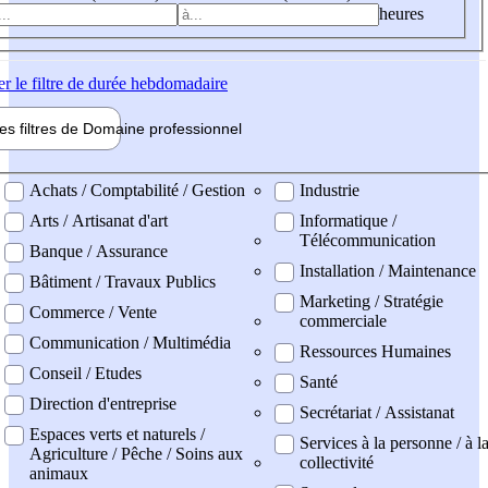
heures
er
le filtre de durée hebdomadaire
les filtres de
Domaine pro
fessionnel
ne professionel
Achats / Comptabilité / Gestion
Industrie
Arts / Artisanat d'art
Informatique /
Télécommunication
Banque / Assurance
Installation / Maintenance
Bâtiment / Travaux Publics
Marketing / Stratégie
Commerce / Vente
commerciale
Communication / Multimédia
Ressources Humaines
Conseil / Etudes
Santé
Direction d'entreprise
Secrétariat / Assistanat
Espaces verts et naturels /
Services à la personne / à l
Agriculture / Pêche / Soins aux
collectivité
animaux