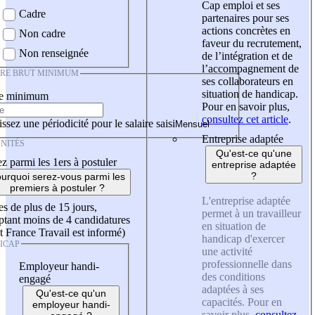
Cap emploi et ses
Cadre
partenaires pour ses
actions concrètes en
Non cadre
faveur du recrutement,
Non renseignée
de l’intégration et de
l’accompagnement de
IRE BRUT MINIMUM
ses collaborateurs en
situation de handicap.
re minimum
Pour en savoir plus,
consultez cet article
.
ssez une périodicité pour le salaire saisi
Entreprise adaptée
NITÉS
Qu'est-ce qu'une
z parmi les 1ers à postuler
entreprise adaptée
?
urquoi serez-vous parmi les
premiers à postuler ?
L'entreprise adaptée
es de plus de 15 jours,
permet à un travailleur
tant moins de 4 candidatures
en situation de
t France Travail est informé)
handicap d'exercer
ICAP
une activité
professionnelle dans
Employeur handi-
des conditions
engagé
adaptées à ses
Qu'est-ce qu'un
capacités. Pour en
employeur handi-
savoir plus,
consultez