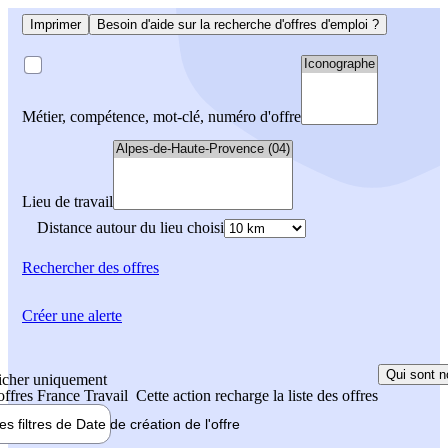
Imprimer
Besoin d'aide sur la recherche d'offres d'emploi ?
Métier, compétence, mot-clé, numéro d'offre
Lieu de travail
Distance autour du lieu choisi
Rechercher
des offres
Créer une alerte
Qui sont n
icher uniquement
 offres France Travail
Cette action recharge la liste des offres
les filtres de
Date de création
de l'offre