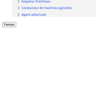
Fermer
Fermer
le détail de l'offre
/
Offre
sur
Offre précéden