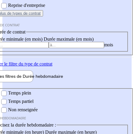
Reprise d'entreprise
plus
de types de contrat
 DE CONTRAT
ée de contrat
ée minimale (en mois)
Durée maximale (en mois)
mois
er
le filtre du type de contrat
les filtres de
Durée hebdo
madaire
 hebdomadaire
Temps plein
Temps partiel
Non renseignée
 HEBDOMADAIRE
cisez la durée hebdomadaire :
ée minimale (en heure)
Durée maximale (en heure)