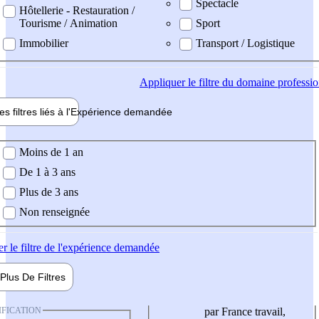
Spectacle
Hôtellerie - Restauration /
Tourisme / Animation
Sport
Immobilier
Transport / Logistique
Appliquer
le filtre du domaine professi
es filtres liés à l'
Expérience
demandée
ience demandée
Moins de 1 an
De 1 à 3 ans
Plus de 3 ans
Non renseignée
er
le filtre de l'expérience demandée
Plus De
Filtres
IFICATION
par France travail,