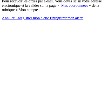
Pour recevoir les offres par e-mail, vous devez saisir votre adresse
électronique et la valider sur la page «
Mes coordonnées
» de la
rubrique « Mon compte »
Annuler
Enregistrer mon alerte
Enregistrer
mon alerte