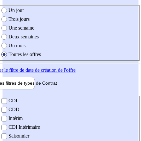
e création de l'offre
Un jour
Trois jours
Une semaine
Deux semaines
Un mois
Toutes les offres
er
le filtre de date de création de l'offre
les filtres de types de
Contrat
de contrat
CDI
CDD
Intérim
CDI Intérimaire
Saisonnier