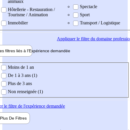
animaux
Spectacle
Hôtellerie - Restauration /
Tourisme / Animation
Sport
Immobilier
Transport / Logistique
Appliquer
le filtre du domaine professi
es filtres liés à l'
Expérience
demandée
ience demandée
Moins de 1 an
De 1 à 3 ans (1)
Plus de 3 ans
Non renseignée (1)
er
le filtre de l'expérience demandée
Plus De
Filtres