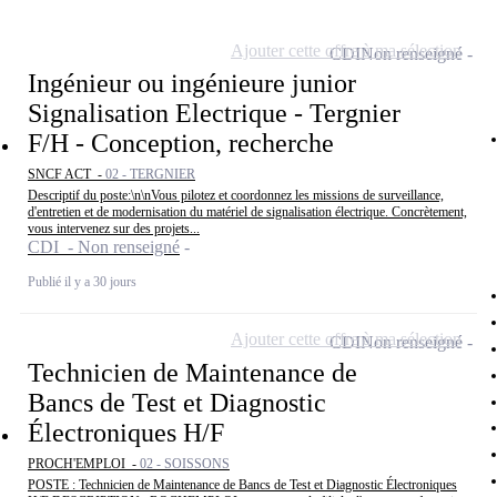
Ajouter cette offre à ma sélection
CDI
Non renseigné
Ingénieur ou ingénieure junior
Signalisation Electrique - Tergnier
F/H - Conception, recherche
SNCF ACT -
02 - TERGNIER
Descriptif du poste:\n\nVous pilotez et coordonnez les missions de surveillance,
d'entretien et de modernisation du matériel de signalisation électrique. Concrètement,
vous intervenez sur des projets...
CDI - Non renseigné
Publié il y a 30 jours
Ajouter cette offre à ma sélection
CDI
Non renseigné
Technicien de Maintenance de
Bancs de Test et Diagnostic
Électroniques H/F
PROCH'EMPLOI -
02 - SOISSONS
POSTE : Technicien de Maintenance de Bancs de Test et Diagnostic Électroniques