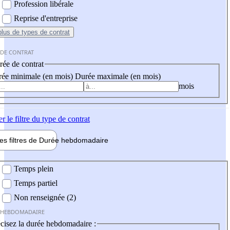
Profession libérale
Reprise d'entreprise
plus
de types de contrat
 DE CONTRAT
ée de contrat
ée minimale (en mois)
Durée maximale (en mois)
mois
er
le filtre du type de contrat
les filtres de
Durée hebdo
madaire
 hebdomadaire
Temps plein
Temps partiel
Non renseignée (2)
 HEBDOMADAIRE
cisez la durée hebdomadaire :