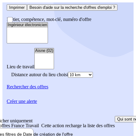
Imprimer
Besoin d'aide sur la recherche d'offres d'emploi ?
Métier, compétence, mot-clé, numéro d'offre
Lieu de travail
Distance autour du lieu choisi
Rechercher
des offres
Créer une alerte
Qui sont n
icher uniquement
 offres France Travail
Cette action recharge la liste des offres
les filtres de
Date de création
de l'offre