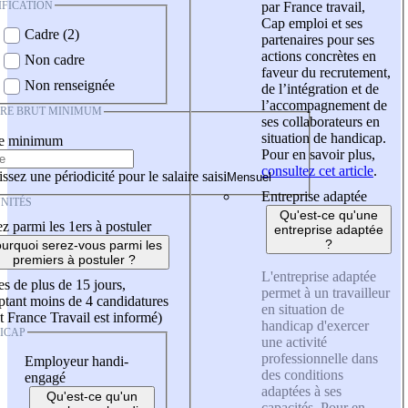
IFICATION
par France travail,
Cap emploi et ses
Cadre (2)
partenaires pour ses
actions concrètes en
Non cadre
faveur du recrutement,
Non renseignée
de l’intégration et de
l’accompagnement de
IRE BRUT MINIMUM
ses collaborateurs en
situation de handicap.
re minimum
Pour en savoir plus,
consultez cet article
.
ssez une périodicité pour le salaire saisi
Entreprise adaptée
NITÉS
Qu'est-ce qu'une
z parmi les 1ers à postuler
entreprise adaptée
?
urquoi serez-vous parmi les
premiers à postuler ?
L'entreprise adaptée
es de plus de 15 jours,
permet à un travailleur
tant moins de 4 candidatures
en situation de
t France Travail est informé)
handicap d'exercer
ICAP
une activité
professionnelle dans
Employeur handi-
des conditions
engagé
adaptées à ses
Qu'est-ce qu'un
capacités. Pour en