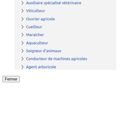
Fermer
Fermer
le détail de l'offre
/
Offre
sur
Offre précéden