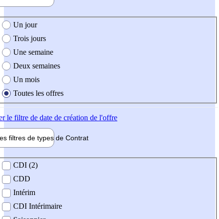
e création de l'offre
Un jour
Trois jours
Une semaine
Deux semaines
Un mois
Toutes les offres
er
le filtre de date de création de l'offre
les filtres de types de
Contrat
de contrat
CDI (2)
CDD
Intérim
CDI Intérimaire