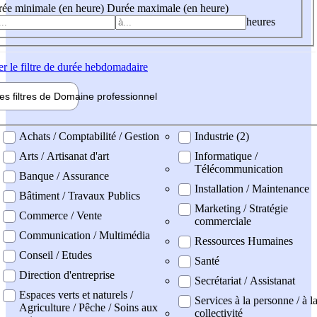
ée minimale (en heure)
Durée maximale (en heure)
heures
er
le filtre de durée hebdomadaire
les filtres de
Domaine pro
fessionnel
ne professionel
Achats / Comptabilité / Gestion
Industrie (2)
Arts / Artisanat d'art
Informatique /
Télécommunication
Banque / Assurance
Installation / Maintenance
Bâtiment / Travaux Publics
Marketing / Stratégie
Commerce / Vente
commerciale
Communication / Multimédia
Ressources Humaines
Conseil / Etudes
Santé
Direction d'entreprise
Secrétariat / Assistanat
Espaces verts et naturels /
Services à la personne / à l
Agriculture / Pêche / Soins aux
collectivité