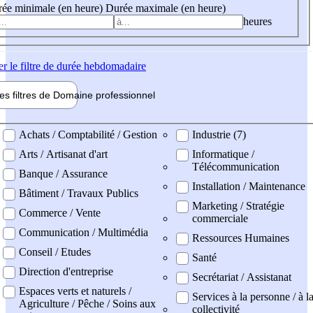
ée minimale (en heure)
Durée maximale (en heure)
heures
er
le filtre de durée hebdomadaire
les filtres de
Domaine pro
fessionnel
ne professionel
Achats / Comptabilité / Gestion
Industrie (7)
Arts / Artisanat d'art
Informatique /
Télécommunication
Banque / Assurance
Installation / Maintenance
Bâtiment / Travaux Publics
Marketing / Stratégie
Commerce / Vente
commerciale
Communication / Multimédia
Ressources Humaines
Conseil / Etudes
Santé
Direction d'entreprise
Secrétariat / Assistanat
Espaces verts et naturels /
Services à la personne / à l
Agriculture / Pêche / Soins aux
collectivité