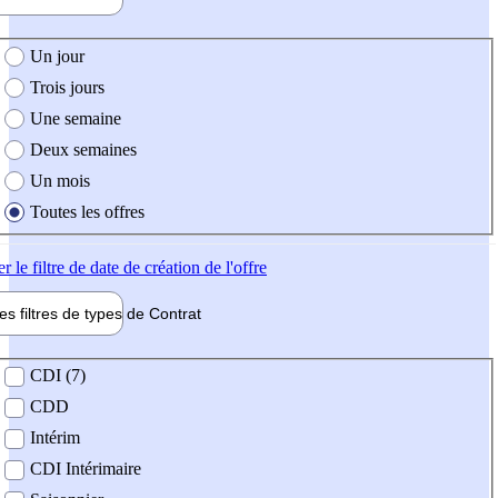
e création de l'offre
Un jour
Trois jours
Une semaine
Deux semaines
Un mois
Toutes les offres
er
le filtre de date de création de l'offre
les filtres de types de
Contrat
de contrat
CDI (7)
CDD
Intérim
CDI Intérimaire