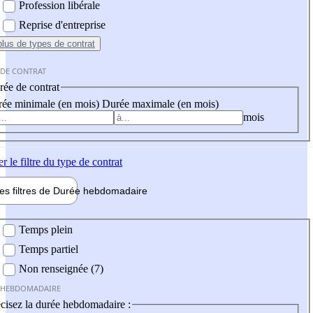
Profession libérale
Reprise d'entreprise
plus
de types de contrat
 DE CONTRAT
ée de contrat
ée minimale (en mois)
Durée maximale (en mois)
mois
er
le filtre du type de contrat
les filtres de
Durée hebdo
madaire
 hebdomadaire
Temps plein
Temps partiel
Non renseignée (7)
 HEBDOMADAIRE
cisez la durée hebdomadaire :