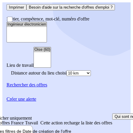
Imprimer
Besoin d'aide sur la recherche d'offres d'emploi ?
Métier, compétence, mot-clé, numéro d'offre
Lieu de travail
Distance autour du lieu choisi
Rechercher
des offres
Créer une alerte
Qui sont n
icher uniquement
 offres France Travail
Cette action recharge la liste des offres
les filtres de
Date de création
de l'offre