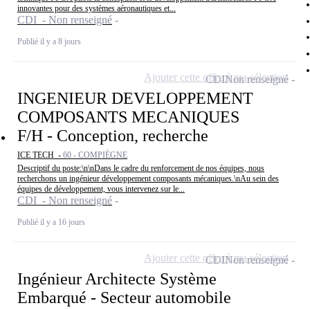
innovantes pour des systèmes aéronautiques et...
CDI - Non renseigné
Publié il y a 8 jours
Ajouter cette offre à ma sélection
CDI
Non renseigné
INGENIEUR DEVELOPPEMENT
COMPOSANTS MECANIQUES
F/H - Conception, recherche
ICE TECH -
60 - COMPIÈGNE
Descriptif du poste:\n\nDans le cadre du renforcement de nos équipes, nous
recherchons un ingénieur développement composants mécaniques.\nAu sein des
équipes de développement, vous intervenez sur le...
CDI - Non renseigné
Publié il y a 16 jours
Ajouter cette offre à ma sélection
CDI
Non renseigné
Ingénieur Architecte Système
Embarqué - Secteur automobile