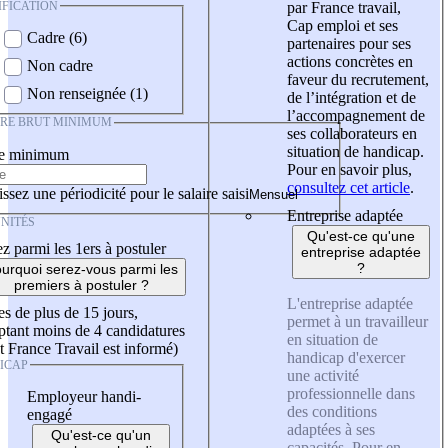
IFICATION
par France travail,
Cap emploi et ses
Cadre (6)
partenaires pour ses
actions concrètes en
Non cadre
faveur du recrutement,
Non renseignée (1)
de l’intégration et de
l’accompagnement de
IRE BRUT MINIMUM
ses collaborateurs en
situation de handicap.
re minimum
Pour en savoir plus,
consultez cet article
.
ssez une périodicité pour le salaire saisi
Entreprise adaptée
NITÉS
Qu'est-ce qu'une
z parmi les 1ers à postuler
entreprise adaptée
?
urquoi serez-vous parmi les
premiers à postuler ?
L'entreprise adaptée
es de plus de 15 jours,
permet à un travailleur
tant moins de 4 candidatures
en situation de
t France Travail est informé)
handicap d'exercer
ICAP
une activité
professionnelle dans
Employeur handi-
des conditions
engagé
adaptées à ses
Qu'est-ce qu'un
capacités. Pour en