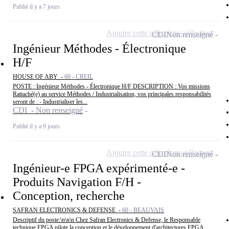
Publié il y a 7 jours
Ajouter cette offre à ma sélection
CDI
Non renseigné
Ingénieur Méthodes - Électronique
H/F
HOUSE OF ABY -
60 - CREIL
POSTE : Ingénieur Méthodes - Électronique H/F DESCRIPTION : Vos missions
Rattaché(e) au service Méthodes / Industrialisation, vos principales responsabilités
seront de : - Industrialiser les...
CDI - Non renseigné
Publié il y a 9 jours
Ajouter cette offre à ma sélection
CDI
Non renseigné
Ingénieur-e FPGA expérimenté-e -
Produits Navigation F/H -
Conception, recherche
SAFRAN ELECTRONICS & DEFENSE -
60 - BEAUVAIS
Descriptif du poste:\n\n\n Chez Safran Electronics & Defense, le Responsable
technique FPGA pilote la conception et le développement d'architectures FPGA