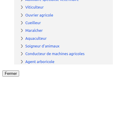
Fermer
Fermer
le détail de l'offre
/
Offre
sur
Offre précéden