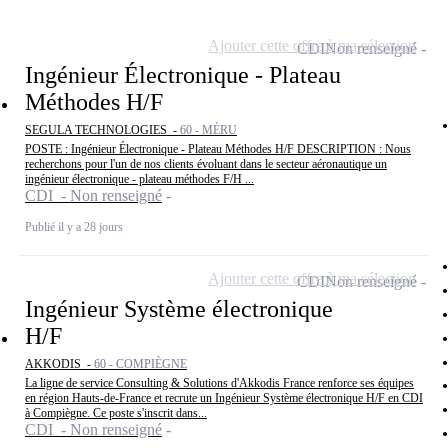
Ajouter cette offre à ma sélection
CDI
Non renseigné
Ingénieur Électronique - Plateau
Méthodes H/F
SEGULA TECHNOLOGIES -
60 - MÉRU
POSTE : Ingénieur Électronique - Plateau Méthodes H/F DESCRIPTION : Nous
recherchons pour l'un de nos clients évoluant dans le secteur aéronautique un
ingénieur électronique - plateau méthodes F/H ...
CDI - Non renseigné
Publié il y a 28 jours
Ajouter cette offre à ma sélection
CDI
Non renseigné
Ingénieur Système électronique
H/F
AKKODIS -
60 - COMPIÈGNE
La ligne de service Consulting & Solutions d'Akkodis France renforce ses équipes
en région Hauts-de-France et recrute un Ingénieur Système électronique H/F en CDI
à Compiègne. Ce poste s'inscrit dans...
CDI - Non renseigné