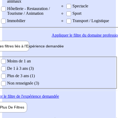
animaux
Spectacle
Hôtellerie - Restauration /
Tourisme / Animation
Sport
Immobilier
Transport / Logistique
Appliquer
le filtre du domaine professi
es filtres liés à l'
Expérience
demandée
ience demandée
Moins de 1 an
De 1 à 3 ans (3)
Plus de 3 ans (1)
Non renseignée (3)
er
le filtre de l'expérience demandée
Plus De
Filtres