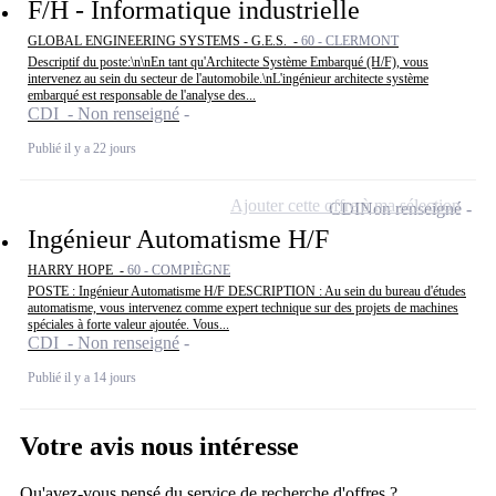
F/H - Informatique industrielle
GLOBAL ENGINEERING SYSTEMS - G.E.S. -
60 - CLERMONT
Descriptif du poste:\n\nEn tant qu'Architecte Système Embarqué (H/F), vous
intervenez au sein du secteur de l'automobile.\nL'ingénieur architecte système
embarqué est responsable de l'analyse des...
CDI - Non renseigné
Publié il y a 22 jours
Ajouter cette offre à ma sélection
CDI
Non renseigné
Ingénieur Automatisme H/F
HARRY HOPE -
60 - COMPIÈGNE
POSTE : Ingénieur Automatisme H/F DESCRIPTION : Au sein du bureau d'études
automatisme, vous intervenez comme expert technique sur des projets de machines
spéciales à forte valeur ajoutée. Vous...
CDI - Non renseigné
Publié il y a 14 jours
Votre avis nous intéresse
Qu'avez-vous pensé du service de recherche d'offres ?