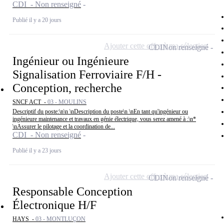
CDI - Non renseigné
Publié il y a 20 jours
Ajouter cette offre à ma sélection
CDI
Non renseigné
Ingénieur ou Ingénieure
Signalisation Ferroviaire F/H -
Conception, recherche
SNCF ACT -
03 - MOULINS
Descriptif du poste:\n\n \nDescription du poste\n \nEn tant qu'ingénieur ou
ingénieure maintenance et travaux en génie électrique, vous serez amené à :\n*
\nAssurer le pilotage et la coordination de...
CDI - Non renseigné
Publié il y a 23 jours
Ajouter cette offre à ma sélection
CDI
Non renseigné
Responsable Conception
Électronique H/F
HAYS -
03 - MONTLUÇON