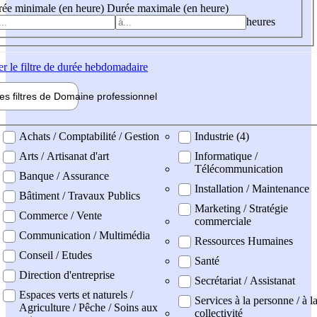
ée minimale (en heure)
Durée maximale (en heure)
heures
er
le filtre de durée hebdomadaire
les filtres de
Domaine pro
fessionnel
ne professionel
Achats / Comptabilité / Gestion
Industrie (4)
Arts / Artisanat d'art
Informatique /
Télécommunication
Banque / Assurance
Installation / Maintenance
Bâtiment / Travaux Publics
Marketing / Stratégie
Commerce / Vente
commerciale
Communication / Multimédia
Ressources Humaines
Conseil / Etudes
Santé
Direction d'entreprise
Secrétariat / Assistanat
Espaces verts et naturels /
Services à la personne / à l
Agriculture / Pêche / Soins aux
collectivité