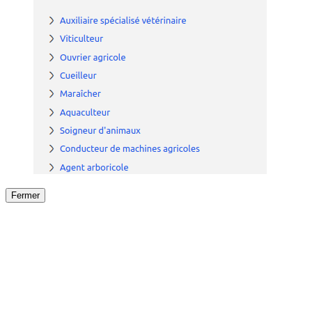
Fermer
Fermer
le détail de l'offre
/
Offre
sur
Offre précéden