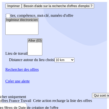
Imprimer
Besoin d'aide sur la recherche d'offres d'emploi ?
Métier, compétence, mot-clé, numéro d'offre
Lieu de travail
Distance autour du lieu choisi
Rechercher
des offres
Créer une alerte
Qui sont n
icher uniquement
 offres France Travail
Cette action recharge la liste des offres
les filtres de
Date de création
de l'offre