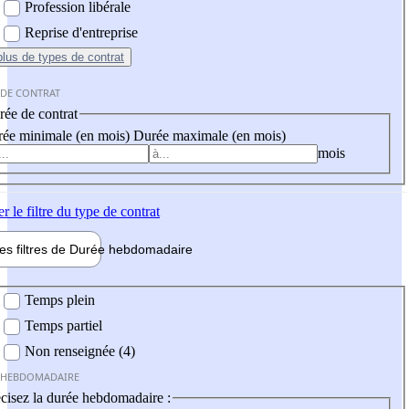
Profession libérale
Reprise d'entreprise
plus
de types de contrat
 DE CONTRAT
ée de contrat
ée minimale (en mois)
Durée maximale (en mois)
mois
er
le filtre du type de contrat
les filtres de
Durée hebdo
madaire
 hebdomadaire
Temps plein
Temps partiel
Non renseignée (4)
 HEBDOMADAIRE
cisez la durée hebdomadaire :