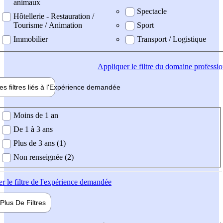
animaux
Spectacle
Hôtellerie - Restauration /
Tourisme / Animation
Sport
Immobilier
Transport / Logistique
Appliquer
le filtre du domaine professi
es filtres liés à l'
Expérience
demandée
ience demandée
Moins de 1 an
De 1 à 3 ans
Plus de 3 ans (1)
Non renseignée (2)
er
le filtre de l'expérience demandée
Plus De
Filtres