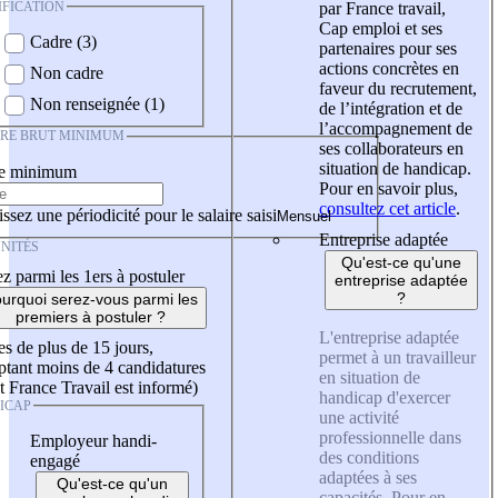
IFICATION
par France travail,
Cap emploi et ses
Cadre (3)
partenaires pour ses
actions concrètes en
Non cadre
faveur du recrutement,
Non renseignée (1)
de l’intégration et de
l’accompagnement de
IRE BRUT MINIMUM
ses collaborateurs en
situation de handicap.
re minimum
Pour en savoir plus,
consultez cet article
.
ssez une périodicité pour le salaire saisi
Entreprise adaptée
NITÉS
Qu'est-ce qu'une
z parmi les 1ers à postuler
entreprise adaptée
?
urquoi serez-vous parmi les
premiers à postuler ?
L'entreprise adaptée
es de plus de 15 jours,
permet à un travailleur
tant moins de 4 candidatures
en situation de
t France Travail est informé)
handicap d'exercer
ICAP
une activité
professionnelle dans
Employeur handi-
des conditions
engagé
adaptées à ses
Qu'est-ce qu'un
capacités. Pour en