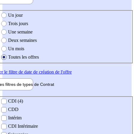
e création de l'offre
Un jour
Trois jours
Une semaine
Deux semaines
Un mois
Toutes les offres
er
le filtre de date de création de l'offre
les filtres de types de
Contrat
de contrat
CDI (4)
CDD
Intérim
CDI Intérimaire