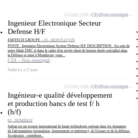
Ajouter cette offre à ma sélection
CDI
Non renseigné
Ingenieur Electronique Secteur
Defense H/F
EMITECH GROUPE -
03 - MONTLUÇON
POSTE : Ingenieur Electronique Secteur Defense H/F DESCRIPTION : Au sein de
notre filiale EMC et dans le cadre d'un projet client de longue durée spécialisé dans
la Défense et situé à Montluçon, vous...
CDI - Non renseigné
Publié il y a 17 jours
Ajouter cette offre à ma sélection
CDI
Non renseigné
Ingénieur-e qualité développement
et production bancs de test f/ h
(h/f)
03 - DOMÉRAT
Safran est un groupe international de haute technologie opérant dans les domaines
de l'aéronautique (propulsion, équipements et intérieurs), de l'espace et de la défense.
Sa mission : contribuer...