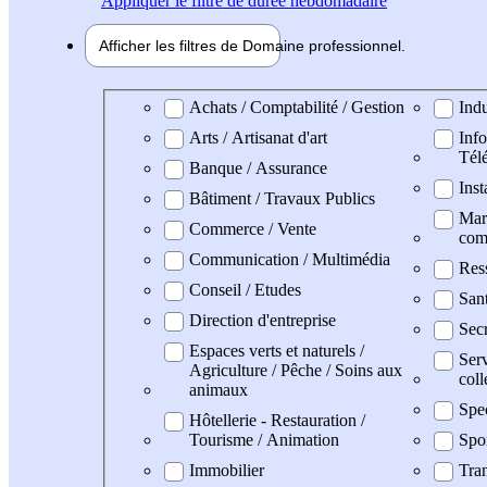
Appliquer
le filtre de durée hebdomadaire
Afficher les filtres de
Domaine pro
fessionnel
Domaine professionel
Achats / Comptabilité / Gestion
Indu
Arts / Artisanat d'art
Info
Tél
Banque / Assurance
Inst
Bâtiment / Travaux Publics
Mark
Commerce / Vente
com
Communication / Multimédia
Res
Conseil / Etudes
San
Direction d'entreprise
Secr
Espaces verts et naturels /
Serv
Agriculture / Pêche / Soins aux
coll
animaux
Spe
Hôtellerie - Restauration /
Tourisme / Animation
Spo
Immobilier
Tran