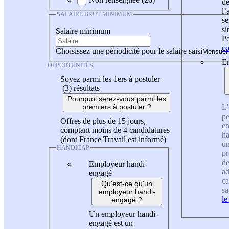
de
l
SALAIRE BRUT MINIMUM
se
si
Salaire minimum
Po
co
Choisissez une périodicité pour le salaire saisi
En
OPPORTUNITÉS
Soyez parmi les 1ers à postuler
(3)
résultats
Pourquoi serez-vous parmi les
L'
premiers à postuler ?
pe
Offres de plus de 15 jours,
en
comptant moins de 4 candidatures
ha
(dont France Travail est informé)
un
HANDICAP
pr
de
Employeur handi-
ad
engagé
ca
Qu'est-ce qu'un
sa
employeur handi-
le
engagé ?
Un employeur handi-
engagé est un