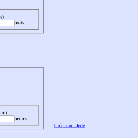
s)
mois
ure)
heures
Créer une alerte