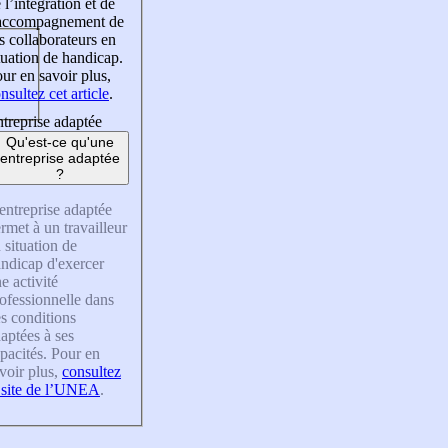
 l’intégration et de
’accompagnement de
s collaborateurs en
tuation de handicap.
ur en savoir plus,
nsultez cet article
.
treprise adaptée
Qu'est-ce qu'une
entreprise adaptée
?
entreprise adaptée
rmet à un travailleur
 situation de
ndicap d'exercer
e activité
ofessionnelle dans
s conditions
aptées à ses
pacités. Pour en
voir plus,
consultez
 site de l’UNEA
.