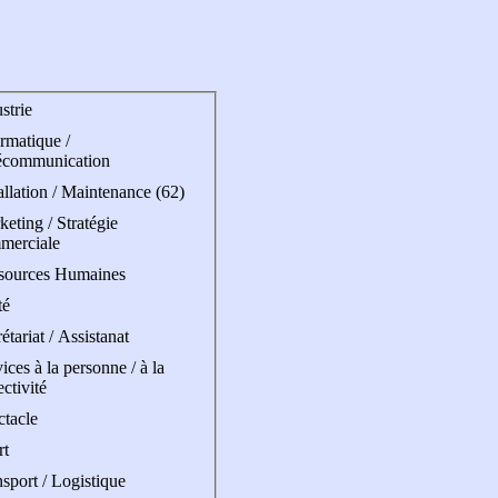
strie
rmatique /
écommunication
allation / Maintenance (62)
eting / Stratégie
merciale
sources Humaines
té
étariat / Assistanat
ices à la personne / à la
ectivité
ctacle
rt
sport / Logistique