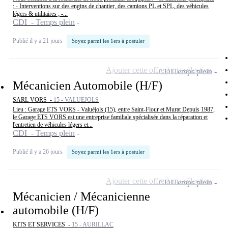
: - Interventions sur des engins de chantier, des camions PL et SPL, des véhicules
légers & utilitaires ; -...
CDI - Temps plein
Publié il y a 21 jours
Soyez parmi les 1ers à postuler
Ajouter cette offre à ma sélection
CDI
Temps plein
Mécanicien Automobile (H/F)
SARL VORS -
15 - VALUEJOLS
Lieu : Garage ETS VORS - Valuéjols (15), entre Saint-Flour et Murat Depuis 1987,
le Garage ETS VORS est une entreprise familiale spécialisée dans la réparation et
l'entretien de véhicules légers et...
CDI - Temps plein
Publié il y a 26 jours
Soyez parmi les 1ers à postuler
Ajouter cette offre à ma sélection
CDI
Temps plein
Mécanicien / Mécanicienne
automobile (H/F)
KITS ET SERVICES -
15 - AURILLAC