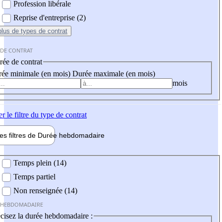
Profession libérale
Reprise d'entreprise (2)
plus
de types de contrat
 DE CONTRAT
ée de contrat
ée minimale (en mois)
Durée maximale (en mois)
mois
er
le filtre du type de contrat
les filtres de
Durée hebdo
madaire
 hebdomadaire
Temps plein (14)
Temps partiel
Non renseignée (14)
 HEBDOMADAIRE
cisez la durée hebdomadaire :