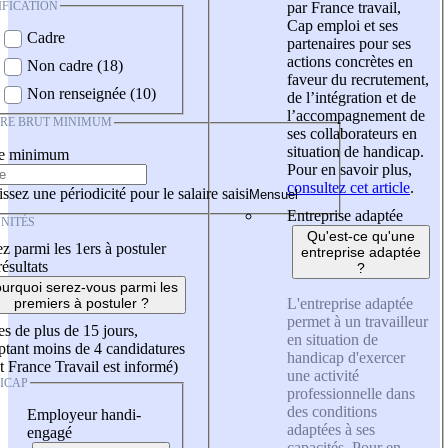
IFICATION
par France travail,
Cap emploi et ses
Cadre
partenaires pour ses
actions concrètes en
Non cadre (18)
faveur du recrutement,
Non renseignée (10)
de l’intégration et de
l’accompagnement de
IRE BRUT MINIMUM
ses collaborateurs en
situation de handicap.
re minimum
Pour en savoir plus,
consultez cet article
.
ssez une périodicité pour le salaire saisi
Entreprise adaptée
NITÉS
Qu'est-ce qu'une
z parmi les 1ers à postuler
entreprise adaptée
résultats
?
urquoi serez-vous parmi les
L'entreprise adaptée
premiers à postuler ?
permet à un travailleur
es de plus de 15 jours,
en situation de
tant moins de 4 candidatures
handicap d'exercer
t France Travail est informé)
une activité
ICAP
professionnelle dans
des conditions
Employeur handi-
adaptées à ses
engagé
capacités. Pour en