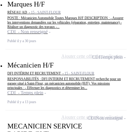
Marques H/F
RÉSEAU AD -
15 - SAINT-FLOUR
POSTE : Mécanicien Automobile Toutes Marques H/F DESCRIPTION : - Assurer
les interventions demandées sur les véhicules (réparation, entretien, maintenance) -
Réaliser un diagnostic des travaux -...
CDI - Non renseigné
Publié il y a 30 jours
Ajouter cette offre à ma sélection
CDI
Temps plein
Mécanicien H/F
DFI INTÉRIM ET RECRUTEMENT -
15 - SAINT-FLOUR
RESPONSABILITÉS : DFI INTERIM ET RECRUTEMENT recherche pour un
garage situé à Saint-Flour, un mécanicien automobile (H/F). Vos missions
principales : - Effectuer les diagnostics et déterminer les...
CDI - Temps plein
Publié il y a 13 jours
Ajouter cette offre à ma sélection
CDI
Non renseigné
MECANICIEN SERVICE