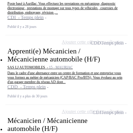
Poste basé à Aurillac: Vous effectuez les prestations en mécanique, diagnostic
électronique , prestations de montage sur tous types de véhicules , courroies de
distribution, embrayage, révision ,...
CDI - Temps plein
Publié il y a 28 jours
Ajouter cette offre à ma sélection
CDD
Temps plein
Apprenti(e) Mécanicien /
Mécanicienne automobile (H/F)
SAS LJ AUTOMOBILES -
15 - MAURIAC
Dans le cadre d'une alternance entre un centre de formation et une entreprise vous
vous formez au métier de mécanicien (CAP/BAC Pro/BTS). Vous évoluez au sein
d'un garage membre du réseau AD dont...
CDD - Temps plein
Publié il y a plus de 30 jours
Ajouter cette offre à ma sélection
CDI
Temps plein
Mécanicien / Mécanicienne
automobile (H/F)