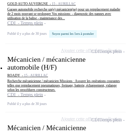
GOLD AUTO AUVERGNE -
15 - AURILLAC
Garage automobile recherche un(e) mécanicien(ne) pour un remplacement maladie
de 2 mois pouvant se prolonger Vos missions: - diagnostic des pannes avec
utilisation de la balise - maintenance des...
CDI - Temps plein
Publié il y a plus de 30 jours
Soyez parmi les 1ers à postuler
Ajouter cette offre à ma sélection
CDI
Temps plein
Mécanicien / mécanicienne
automobile (H/F)
ROADY -
15 - AURILLAC
Recherche mécanicienne / mécanicien Missions : Assurer les opérations courantes
telles que remplacement pneumatiques, freinage, batterie, échappement, vidange
selon les procédures constructeurs.
CDI - Temps plein
Publié il y a plus de 30 jours
Ajouter cette offre à ma sélection
CDI
Temps plein
Mécanicien / Mécanicienne