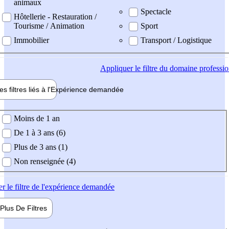
animaux
Spectacle
Hôtellerie - Restauration /
Tourisme / Animation
Sport
Immobilier
Transport / Logistique
Appliquer
le filtre du domaine professi
es filtres liés à l'
Expérience
demandée
ience demandée
Moins de 1 an
De 1 à 3 ans (6)
Plus de 3 ans (1)
Non renseignée (4)
er
le filtre de l'expérience demandée
Plus De
Filtres