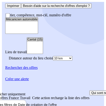
Imprimer
Besoin d'aide sur la recherche d'offres d'emploi ?
Métier, compétence, mot-clé, numéro d'offre
Lieu de travail
Distance autour du lieu choisi
Rechercher
des offres
Créer une alerte
Qui sont n
icher uniquement
 offres France Travail
Cette action recharge la liste des offres
les filtres de
Date de création
de l'offre