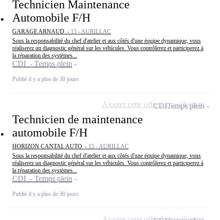
Technicien Maintenance
Automobile F/H
GARAGE ARNAUD -
15 - AURILLAC
Sous la responsabilité du chef d'atelier et aux côtés d'une équipe dynamique, vous
réaliserez un diagnostic général sur les véhicules. Vous contrôlerez et participerez à
la réparation des systèmes...
CDI - Temps plein
Publié il y a plus de 30 jours
Ajouter cette offre à ma sélection
CDI
Temps plein
Technicien de maintenance
automobile F/H
HORIZON CANTAL AUTO -
15 - AURILLAC
Sous la responsabilité du chef d'atelier et aux côtés d'une équipe dynamique, vous
réaliserez un diagnostic général sur les véhicules. Vous contrôlerez et participerez à
la réparation des systèmes...
CDI - Temps plein
Publié il y a plus de 30 jours
Ajouter cette offre à ma sélection