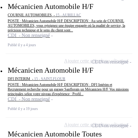
Mécanicien Automobile H/F
COURNIL AUTOMOBILES -
15 - AURILLAC
POSTE : Mécanicien Automobile H/F DESCRIPTION : Au sein de COURNIL
AUTOMOBILES, vous rejoignez une équipe engagée où la qualité de service, la
précision technique et le sens du client sont...
CDI - Non renseigné
Publié il y a 4 jours
Ajouter cette offre à ma sélection
CDI
Non renseigné
Mécanicien Automobile H/F
DFI INTERIM -
15 - SAINT-FLOUR
POSTE : Mécanicien Automobile H/F DESCRIPTION : DFI Intérim et
Recrutement recherche pour un garage Sanflorain un Mécanicien H/F Vos missions
principales selon votre niveau d'expérience : Profil...
CDI - Non renseigné
Publié il y a 19 jours
Ajouter cette offre à ma sélection
CDI
Non renseigné
Mécanicien Automobile Toutes