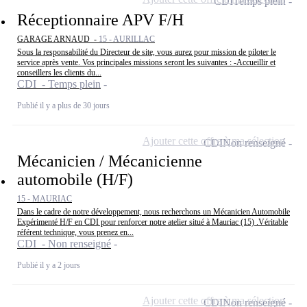
CDI
Temps plein
Réceptionnaire APV F/H
GARAGE ARNAUD -
15 - AURILLAC
Sous la responsabilité du Directeur de site, vous aurez pour mission de piloter le
service après vente. Vos principales missions seront les suivantes : -Accueillir et
conseillers les clients du...
CDI - Temps plein
Publié il y a plus de 30 jours
Ajouter cette offre à ma sélection
CDI
Non renseigné
Mécanicien / Mécanicienne
automobile (H/F)
15 - MAURIAC
Dans le cadre de notre développement, nous recherchons un Mécanicien Automobile
Expérimenté H/F en CDI pour renforcer notre atelier situé à Mauriac (15) .Véritable
référent technique, vous prenez en...
CDI - Non renseigné
Publié il y a 2 jours
Ajouter cette offre à ma sélection
CDI
Non renseigné