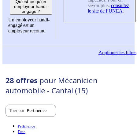
Qu'est-ce qu'un
savoir plus,
consultez
employeur handi-
le site de l’UNEA
.
engagé ?
Un employeur handi-
engagé est un
employeur reconnu
Appliquer
les filtres
28 offres
pour Mécanicien
automobile - Cantal (15)
Trier par
Pertinence
Pertinence
Date