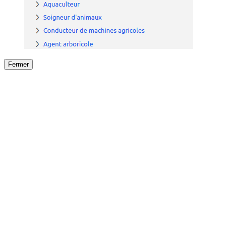
Fermer
Fermer
le détail de l'offre
/
Offre
sur
Offre précéden