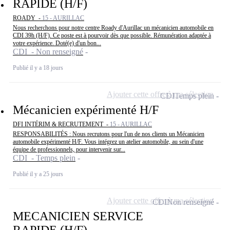
RAPIDE (H/F)
ROADY -
15 - AURILLAC
Nous recherchons pour notre centre Roady d'Aurillac un mécanicien automobile en
CDI 39h (H/F). Ce poste est à pourvoir dès que possible. Rémunération adaptée à
votre expérience. Doté(e) d'un bon...
CDI - Non renseigné
Publié il y a 18 jours
Ajouter cette offre à ma sélection
CDI
Temps plein
Mécanicien expérimenté H/F
DFI INTÉRIM & RECRUTEMENT -
15 - AURILLAC
RESPONSABILITÉS : Nous recrutons pour l'un de nos clients un Mécanicien
automobile expérimenté H/F. Vous intégrez un atelier automobile, au sein d'une
équipe de professionnels, pour intervenir sur...
CDI - Temps plein
Publié il y a 25 jours
Ajouter cette offre à ma sélection
CDI
Non renseigné
MECANICIEN SERVICE
RAPIDE (H/F)