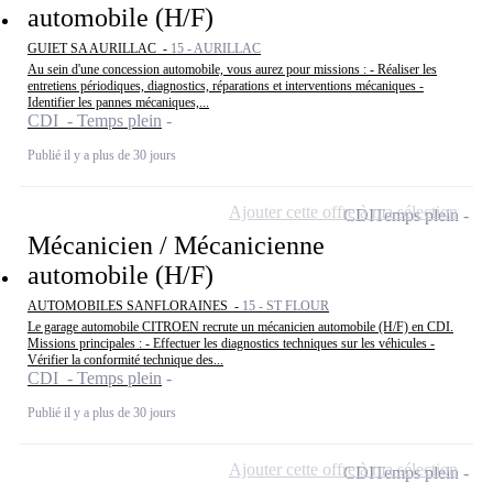
automobile (H/F)
GUIET SA AURILLAC -
15 - AURILLAC
Au sein d'une concession automobile, vous aurez pour missions : - Réaliser les
entretiens périodiques, diagnostics, réparations et interventions mécaniques -
Identifier les pannes mécaniques,...
CDI - Temps plein
Publié il y a plus de 30 jours
Ajouter cette offre à ma sélection
CDI
Temps plein
Mécanicien / Mécanicienne
automobile (H/F)
AUTOMOBILES SANFLORAINES -
15 - ST FLOUR
Le garage automobile CITROEN recrute un mécanicien automobile (H/F) en CDI.
Missions principales : - Effectuer les diagnostics techniques sur les véhicules -
Vérifier la conformité technique des...
CDI - Temps plein
Publié il y a plus de 30 jours
Ajouter cette offre à ma sélection
CDI
Temps plein