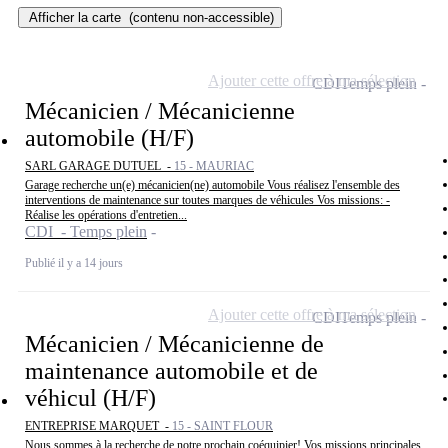
Afficher la carte
(contenu non-accessible)
Ajouter cette offre à ma sélection
CDI
Temps plein
Mécanicien / Mécanicienne
automobile (H/F)
SARL GARAGE DUTUEL -
15 - MAURIAC
Garage recherche un(e) mécanicien(ne) automobile Vous réalisez l'ensemble des
interventions de maintenance sur toutes marques de véhicules Vos missions: -
Réalise les opérations d'entretien...
CDI - Temps plein
Publié il y a 14 jours
Ajouter cette offre à ma sélection
CDI
Temps plein
Mécanicien / Mécanicienne de
maintenance automobile et de
véhicul (H/F)
ENTREPRISE MARQUET -
15 - SAINT FLOUR
Nous sommes à la recherche de notre prochain coéquipier! Vos missions principales