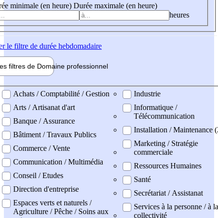
ée minimale (en heure)
Durée maximale (en heure)
heures
er
le filtre de durée hebdomadaire
les filtres de
Domaine pro
fessionnel
ne professionel
Achats / Comptabilité / Gestion
Industrie
Arts / Artisanat d'art
Informatique /
Télécommunication
Banque / Assurance
Installation / Maintenance 
Bâtiment / Travaux Publics
Marketing / Stratégie
Commerce / Vente
commerciale
Communication / Multimédia
Ressources Humaines
Conseil / Etudes
Santé
Direction d'entreprise
Secrétariat / Assistanat
Espaces verts et naturels /
Services à la personne / à l
Agriculture / Pêche / Soins aux
collectivité