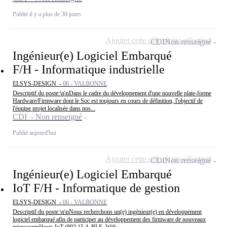
Publié il y a plus de 30 jours
Ajouter cette offre à ma sélection
CDI
Non renseigné
Ingénieur(e) Logiciel Embarqué
F/H - Informatique industrielle
ELSYS-DESIGN -
06 - VALBONNE
Descriptif du poste:\n\nDans le cadre du développement d'une nouvelle plate-forme
Hardware/Firmware dont le Soc est toujours en cours de définition, l'objectif de
l'équipe projet localisée dans nos...
CDI - Non renseigné
Publié aujourd'hui
Ajouter cette offre à ma sélection
CDI
Non renseigné
Ingénieur(e) Logiciel Embarqué
IoT F/H - Informatique de gestion
ELSYS-DESIGN -
06 - VALBONNE
Descriptif du poste:\n\nNous recherchons un(e) ingénieur(e) en développement
logiciel embarqué afin de participer au développement des firmware de nouveaux