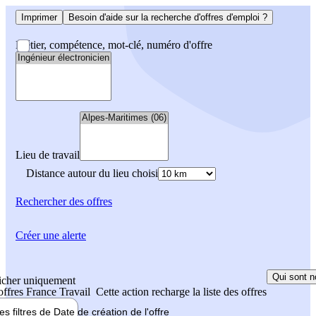
Imprimer
Besoin d'aide sur la recherche d'offres d'emploi ?
Métier, compétence, mot-clé, numéro d'offre
Lieu de travail
Distance autour du lieu choisi
Rechercher
des offres
Créer une alerte
Qui sont n
icher uniquement
 offres France Travail
Cette action recharge la liste des offres
les filtres de
Date de création
de l'offre