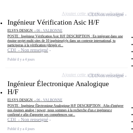
Ajouter cette offre à ma sélection
CDI
Non renseigné
Ingénieur Vérification Asic H/F
ELSYS DESIGN -
06 - VALBONNE
POSTE : Ingénieur Vérification Asic H/F DESCRIPTION : En intégrant dans une
équipe projet multi sites de 10 ingénieur(e)s dans un contexte international, tu
participeras à la vérification (dirigée et...
CDI - Non renseigné
Publié il y a 4 jours
Ajouter cette offre à ma sélection
CDI
Non renseigné
Ingénieur Électronique Analogique
H/F
ELSYS DESIGN -
06 - VALBONNE
POSTE : Ingénieur Électronique Analogique H/F DESCRIPTION : Afin d'intégrer
nos équipes analog / power, nous sommes à la recherche d'un.e ingénieur.e
confirmé.e afin d'apporter ses compétences sur...
CDI - Non renseigné
Publié il y a 4 jours