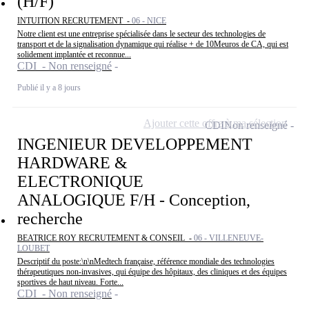
(H/F)
INTUITION RECRUTEMENT -
06 - NICE
Notre client est une entreprise spécialisée dans le secteur des technologies de
transport et de la signalisation dynamique qui réalise + de 10Meuros de CA, qui est
solidement implantée et reconnue...
CDI - Non renseigné
Publié il y a 8 jours
Ajouter cette offre à ma sélection
CDI
Non renseigné
INGENIEUR DEVELOPPEMENT
HARDWARE &
ELECTRONIQUE
ANALOGIQUE F/H - Conception,
recherche
BEATRICE ROY RECRUTEMENT & CONSEIL -
06 - VILLENEUVE-
LOUBET
Descriptif du poste:\n\nMedtech française, référence mondiale des technologies
thérapeutiques non-invasives, qui équipe des hôpitaux, des cliniques et des équipes
sportives de haut niveau. Forte...
CDI - Non renseigné