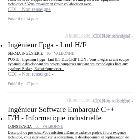
techniques * Vous travaillez en étroite collaboration avec...
CDI - Non renseigné
Publié il y a 14 jours
Ajouter cette offre à ma sélection
CDI
Non renseigné
Ingénieur Fpga - Lml H/F
SERMA INGÉNIERIE -
06 - VALBONNE
POSTE : Ingénieur Fpga - Lml H/F DESCRIPTION : Vous intégrerez une équipe
dynamique développant des projets complexes incluant des technologies liées aux
systèmes Radars, Radiofréquence et...
CDI - Non renseigné
Publié il y a 17 jours
Ajouter cette offre à ma sélection
CDI
Non renseigné
Ingénieur Software Embarqué C++
F/H - Informatique industrielle
CONSTENCIA -
06 - VALBONNE
Descriptif du poste:\n\nVotre mission \nDans le cadre de projets à forte exigence
technique, vous intervenez sur la conception, le développement et l'optimisation de