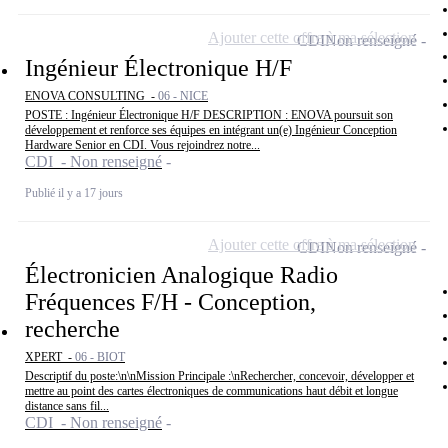
Ajouter cette offre à ma sélection
CDI
Non renseigné
Ingénieur Électronique H/F
ENOVA CONSULTING -
06 - NICE
POSTE : Ingénieur Électronique H/F DESCRIPTION : ENOVA poursuit son
développement et renforce ses équipes en intégrant un(e) Ingénieur Conception
Hardware Senior en CDI. Vous rejoindrez notre...
CDI - Non renseigné
Publié il y a 17 jours
Ajouter cette offre à ma sélection
CDI
Non renseigné
Électronicien Analogique Radio
Fréquences F/H - Conception,
recherche
XPERT -
06 - BIOT
Descriptif du poste:\n\nMission Principale :\nRechercher, concevoir, développer et
mettre au point des cartes électroniques de communications haut débit et longue
distance sans fil...
CDI - Non renseigné