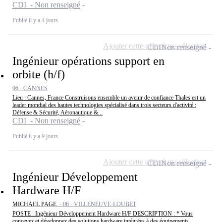
CDI - Non renseigné
Publié il y a 4 jours
Ajouter cette offre à ma sélection
CDI
Non renseigné
Ingénieur opérations support en
orbite (h/f)
06 - CANNES
Lieu : Cannes, France Construisons ensemble un avenir de confiance Thales est un
leader mondial des hautes technologies spécialisé dans trois secteurs d'activité :
Défense & Sécurité, Aéronautique &...
CDI - Non renseigné
Publié il y a 9 jours
Ajouter cette offre à ma sélection
CDI
Non renseigné
Ingénieur Développement
Hardware H/F
MICHAEL PAGE -
06 - VILLENEUVE-LOUBET
POSTE : Ingénieur Développement Hardware H/F DESCRIPTION : * Vous
concevez et développez des solutions hardware intégrées à des équipements