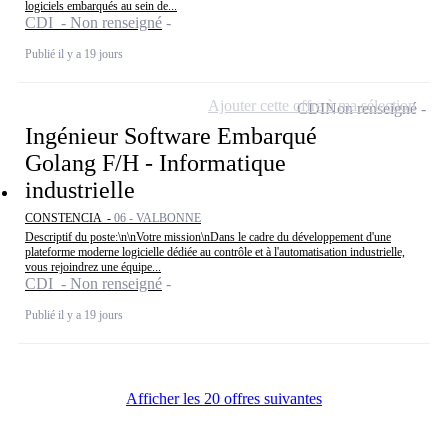
logiciels embarqués au sein de...
CDI - Non renseigné
Publié il y a 19 jours
Ajouter cette offre à ma sélection
CDI
Non renseigné
Ingénieur Software Embarqué
Golang F/H - Informatique
industrielle
CONSTENCIA -
06 - VALBONNE
Descriptif du poste:\n\nVotre mission\nDans le cadre du développement d'une
plateforme moderne logicielle dédiée au contrôle et à l'automatisation industrielle,
vous rejoindrez une équipe...
CDI - Non renseigné
Publié il y a 19 jours
Afficher les 20 offres suivantes