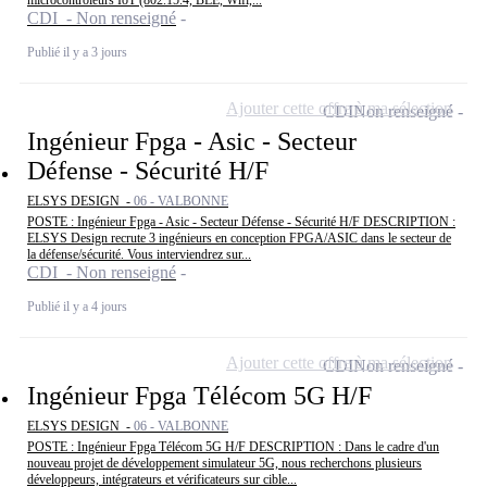
microcontrôleurs IoT (802.15.4, BLE, Wifi,...
CDI - Non renseigné
Publié il y a 3 jours
Ajouter cette offre à ma sélection
CDI
Non renseigné
Ingénieur Fpga - Asic - Secteur
Défense - Sécurité H/F
ELSYS DESIGN -
06 - VALBONNE
POSTE : Ingénieur Fpga - Asic - Secteur Défense - Sécurité H/F DESCRIPTION :
ELSYS Design recrute 3 ingénieurs en conception FPGA/ASIC dans le secteur de
la défense/sécurité. Vous interviendrez sur...
CDI - Non renseigné
Publié il y a 4 jours
Ajouter cette offre à ma sélection
CDI
Non renseigné
Ingénieur Fpga Télécom 5G H/F
ELSYS DESIGN -
06 - VALBONNE
POSTE : Ingénieur Fpga Télécom 5G H/F DESCRIPTION : Dans le cadre d'un
nouveau projet de développement simulateur 5G, nous recherchons plusieurs
développeurs, intégrateurs et vérificateurs sur cible...