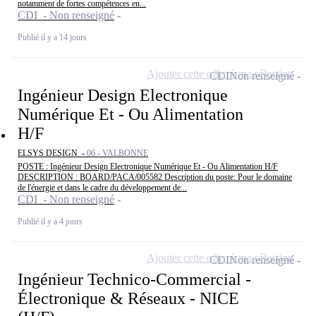
notamment de fortes compétences en...
CDI - Non renseigné
Publié il y a 14 jours
Ajouter cette offre à ma sélection
CDI
Non renseigné
Ingénieur Design Electronique
Numérique Et - Ou Alimentation
H/F
ELSYS DESIGN -
06 - VALBONNE
POSTE : Ingénieur Design Electronique Numérique Et - Ou Alimentation H/F
DESCRIPTION : BOARD/PACA/005582 Description du poste: Pour le domaine
de l'énergie et dans le cadre du développement de...
CDI - Non renseigné
Publié il y a 4 jours
Ajouter cette offre à ma sélection
CDI
Non renseigné
Ingénieur Technico-Commercial -
Électronique & Réseaux - NICE