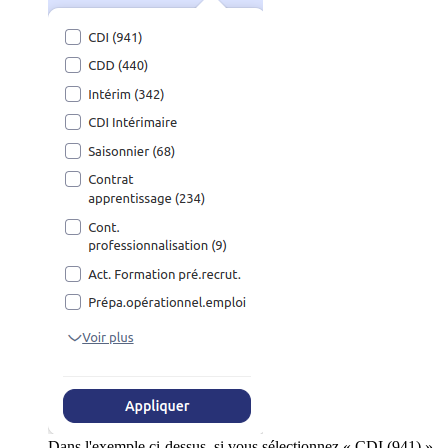
Dans l'exemple ci-dessus, si vous sélectionnez « CDI (941) »