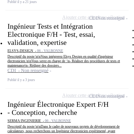
Publié il y a 21 jours
Ajouter cette offre à ma sélection
CDI
Non renseigné
Ingénieur Tests et Intégration
Electronique F/H - Test, essai,
validation, expertise
ELSYS-DESIGN -
06 - VALBONNE
Descriptif du poste:\n\nVous intégrerez Elsys Design en qualité d'ingénieur
électronicien.\n\nVous serez en charge de :\n- Réaliser des procédures de tests et
maintenance\n- Rédiger des dossiers...
CDI - Non renseigné
Publié il y a 3 jours
Ajouter cette offre à ma sélection
CDI
Non renseigné
Ingénieur Électronique Expert F/H
- Conception, recherche
SERMA INGENIERIE -
06 - VALBONNE
Descriptif du poste:\n\nDans le cadre de nouveaux projets de développement de
calculateurs, nous recherchons un Ingénieur électronicien expérimenté, ayant