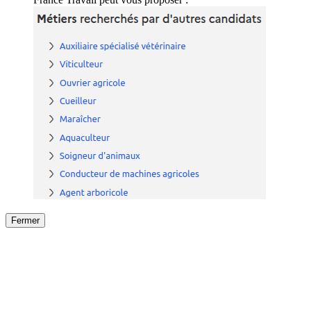
Fermer
Fermer
le détail de l'offre
/
Offre
sur
Offre précéden