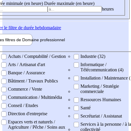
ée minimale (en heure)
Durée maximale (en heure)
heures
er
le filtre de durée hebdomadaire
les filtres de
Domaine pro
fessionnel
ne professionel
Achats / Comptabilité / Gestion
Industrie (32)
Arts / Artisanat d'art
Informatique /
Télécommunication (4)
Banque / Assurance
Installation / Maintenance (
Bâtiment / Travaux Publics
Marketing / Stratégie
Commerce / Vente
commerciale
Communication / Multimédia
Ressources Humaines
Conseil / Etudes
Santé
Direction d'entreprise
Secrétariat / Assistanat
Espaces verts et naturels /
Services à la personne / à l
Agriculture / Pêche / Soins aux
collectivité