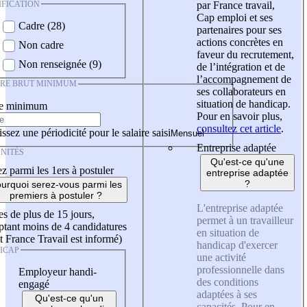
IFICATION
par France travail,
Cap emploi et ses
Cadre (28)
partenaires pour ses
actions concrètes en
Non cadre
faveur du recrutement,
Non renseignée (9)
de l’intégration et de
l’accompagnement de
IRE BRUT MINIMUM
ses collaborateurs en
situation de handicap.
re minimum
Pour en savoir plus,
consultez cet article
.
ssez une périodicité pour le salaire saisi
Entreprise adaptée
NITÉS
Qu'est-ce qu'une
z parmi les 1ers à postuler
entreprise adaptée
?
urquoi serez-vous parmi les
premiers à postuler ?
L'entreprise adaptée
es de plus de 15 jours,
permet à un travailleur
tant moins de 4 candidatures
en situation de
t France Travail est informé)
handicap d'exercer
ICAP
une activité
professionnelle dans
Employeur handi-
des conditions
engagé
adaptées à ses
Qu'est-ce qu'un
capacités. Pour en