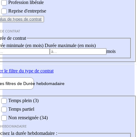
Profession libérale
Reprise d'entreprise
plus
de types de contrat
 DE CONTRAT
ée de contrat
ée minimale (en mois)
Durée maximale (en mois)
mois
er
le filtre du type de contrat
les filtres de
Durée hebdo
madaire
 hebdomadaire
Temps plein (3)
Temps partiel
Non renseignée (34)
 HEBDOMADAIRE
cisez la durée hebdomadaire :