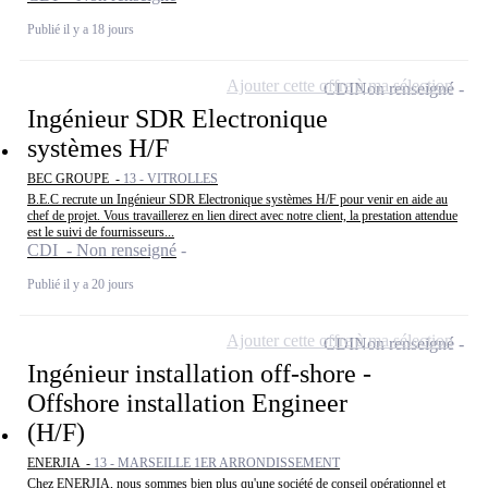
Publié il y a 18 jours
Ajouter cette offre à ma sélection
CDI
Non renseigné
Ingénieur SDR Electronique
systèmes H/F
BEC GROUPE -
13 - VITROLLES
B.E.C recrute un Ingénieur SDR Electronique systèmes H/F pour venir en aide au
chef de projet. Vous travaillerez en lien direct avec notre client, la prestation attendue
est le suivi de fournisseurs...
CDI - Non renseigné
Publié il y a 20 jours
Ajouter cette offre à ma sélection
CDI
Non renseigné
Ingénieur installation off-shore -
Offshore installation Engineer
(H/F)
ENERJIA -
13 - MARSEILLE 1ER ARRONDISSEMENT
Chez ENERJIA, nous sommes bien plus qu'une société de conseil opérationnel et