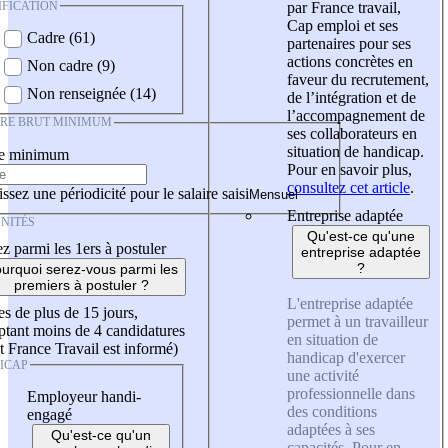
IFICATION
par France travail,
Cap emploi et ses
Cadre (61)
partenaires pour ses
actions concrètes en
Non cadre (9)
faveur du recrutement,
Non renseignée (14)
de l’intégration et de
l’accompagnement de
IRE BRUT MINIMUM
ses collaborateurs en
situation de handicap.
re minimum
Pour en savoir plus,
consultez cet article
.
ssez une périodicité pour le salaire saisi
Entreprise adaptée
NITÉS
Qu'est-ce qu'une
z parmi les 1ers à postuler
entreprise adaptée
?
urquoi serez-vous parmi les
premiers à postuler ?
L'entreprise adaptée
es de plus de 15 jours,
permet à un travailleur
tant moins de 4 candidatures
en situation de
t France Travail est informé)
handicap d'exercer
ICAP
une activité
professionnelle dans
Employeur handi-
des conditions
engagé
adaptées à ses
Qu'est-ce qu'un
capacités. Pour en