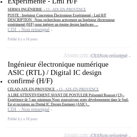
Expérimenté - Lml H/F
SERMA INGÉNIERIE -
13 - AIX-EN-PROVENCE
POSTE : Ingénieur Conception Électronique Expérimenté - Lml H/F
DESCRIPTION : Nous recherchons activement un Ingénieur électronique
expérimenté (H/F) pour intégrer un équipe design hardware. ...
CDI - Non renseigné
Publié il y a 16 jours
Ajouter cette offre à ma sélection
CDI
Non renseigné
Ingénieur électronique numérique
ASIC (RTL) / Digital IC design
confirmé (H/F)
CELAD-AIX-EN-PROVENCE -
13 - AIX-EN-PROVENCE
A LIRE ATTENTIVEMENT AVANT DE POSTULER Présentiel Rousset (13) -
Expérience de 5 ans minimum Nous poursuivons notre développement dans le Sud-
Est et recrutons un Digital IC Design Engineer (ASIC)...
CDI - Non renseigné
Publié il y a 18 jours
Ajouter cette offre à ma sélection
CDI
Non renseigné