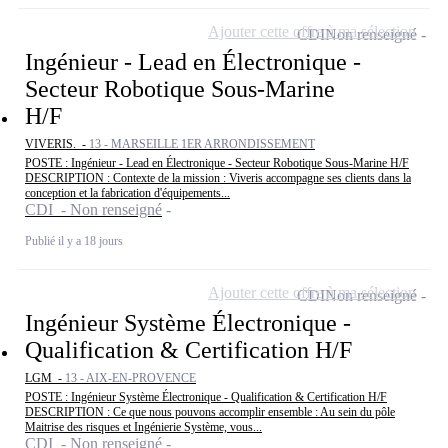
Ajouter cette offre à ma sélection
CDI
Non renseigné
Ingénieur - Lead en Électronique -
Secteur Robotique Sous-Marine
H/F
VIVERIS. -
13 - MARSEILLE 1ER ARRONDISSEMENT
POSTE : Ingénieur - Lead en Électronique - Secteur Robotique Sous-Marine H/F
DESCRIPTION : Contexte de la mission : Viveris accompagne ses clients dans la
conception et la fabrication d'équipements...
CDI - Non renseigné
Publié il y a 18 jours
Ajouter cette offre à ma sélection
CDI
Non renseigné
Ingénieur Système Électronique -
Qualification & Certification H/F
LGM -
13 - AIX-EN-PROVENCE
POSTE : Ingénieur Système Électronique - Qualification & Certification H/F
DESCRIPTION : Ce que nous pouvons accomplir ensemble : Au sein du pôle
Maitrise des risques et Ingénierie Système, vous...
CDI - Non renseigné