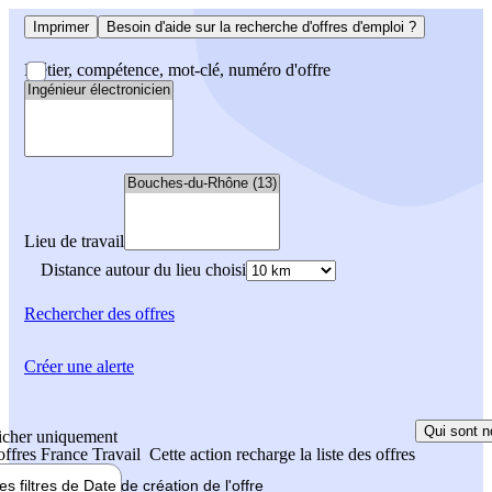
Imprimer
Besoin d'aide sur la recherche d'offres d'emploi ?
Métier, compétence, mot-clé, numéro d'offre
Lieu de travail
Distance autour du lieu choisi
Rechercher
des offres
Créer une alerte
Qui sont n
icher uniquement
 offres France Travail
Cette action recharge la liste des offres
les filtres de
Date de création
de l'offre