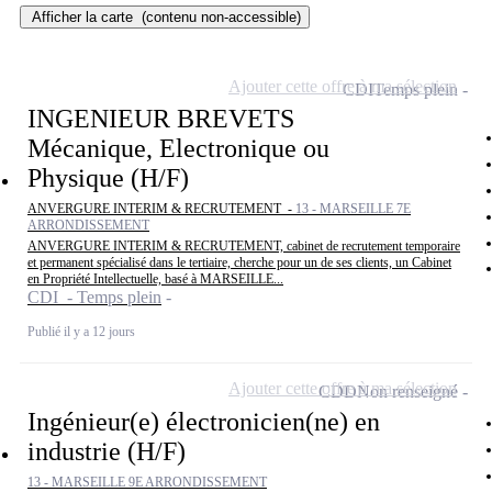
Afficher la carte
(contenu non-accessible)
Ajouter cette offre à ma sélection
CDI
Temps plein
INGENIEUR BREVETS
Mécanique, Electronique ou
Physique (H/F)
ANVERGURE INTERIM & RECRUTEMENT -
13 - MARSEILLE 7E
ARRONDISSEMENT
ANVERGURE INTERIM & RECRUTEMENT, cabinet de recrutement temporaire
et permanent spécialisé dans le tertiaire, cherche pour un de ses clients, un Cabinet
en Propriété Intellectuelle, basé à MARSEILLE...
CDI - Temps plein
Publié il y a 12 jours
Ajouter cette offre à ma sélection
CDD
Non renseigné
Ingénieur(e) électronicien(ne) en
industrie (H/F)
13 - MARSEILLE 9E ARRONDISSEMENT