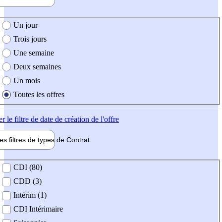
e création de l'offre
Un jour
Trois jours
Une semaine
Deux semaines
Un mois
Toutes les offres
er
le filtre de date de création de l'offre
les filtres de types de
Contrat
de contrat
CDI (80)
CDD (3)
Intérim (1)
CDI Intérimaire