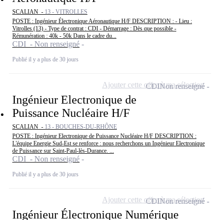
SCALIAN -
13 - VITROLLES
POSTE : Ingénieur Électronique Aéronautique H/F DESCRIPTION : - Lieu :
Vitrolles (13) - Type de contrat : CDI - Démarrage : Dès que possible -
Rémunération : 40k - 50k Dans le cadre du...
CDI - Non renseigné
Publié il y a plus de 30 jours
Ajouter cette offre à ma sélection
CDI
Non renseigné
Ingénieur Electronique de
Puissance Nucléaire H/F
SCALIAN -
13 - BOUCHES-DU-RHÔNE
POSTE : Ingénieur Electronique de Puissance Nucléaire H/F DESCRIPTION :
L'équipe Energie Sud-Est se renforce : nous recherchons un Ingénieur Electronique
de Puissance sur Saint-Paul-lès-Durance. ...
CDI - Non renseigné
Publié il y a plus de 30 jours
Ajouter cette offre à ma sélection
CDI
Non renseigné
Ingénieur Électronique Numérique