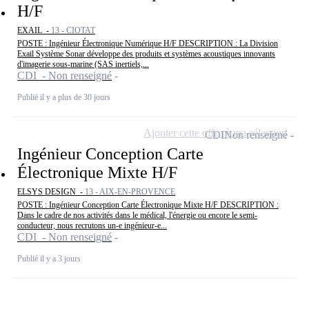
H/F
EXAIL -
13 - CIOTAT
POSTE : Ingénieur Électronique Numérique H/F DESCRIPTION : La Division
Exail Système Sonar développe des produits et systèmes acoustiques innovants
d'imagerie sous-marine (SAS inertiels,...
CDI - Non renseigné
Publié il y a plus de 30 jours
Ajouter cette offre à ma sélection
CDI
Non renseigné
Ingénieur Conception Carte
Électronique Mixte H/F
ELSYS DESIGN -
13 - AIX-EN-PROVENCE
POSTE : Ingénieur Conception Carte Électronique Mixte H/F DESCRIPTION :
Dans le cadre de nos activités dans le médical, l'énergie ou encore le semi-
conducteur, nous recrutons un-e ingénieur-e...
CDI - Non renseigné
Publié il y a 3 jours