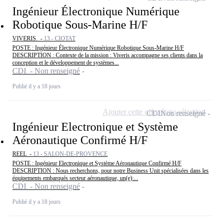
Ingénieur Électronique Numérique
Robotique Sous-Marine H/F
VIVERIS. -
13 - CIOTAT
POSTE : Ingénieur Électronique Numérique Robotique Sous-Marine H/F
DESCRIPTION : Contexte de la mission : Viveris accompagne ses clients dans la
conception et le développement de systèmes...
CDI - Non renseigné
Publié il y a 18 jours
Ajouter cette offre à ma sélection
CDI
Non renseigné
Ingénieur Electronique et Système
Aéronautique Confirmé H/F
REEL -
13 - SALON-DE-PROVENCE
POSTE : Ingénieur Electronique et Système Aéronautique Confirmé H/F
DESCRIPTION : Nous recherchons, pour notre Business Unit spécialisées dans les
équipements embarqués secteur aéronautique, un(e):...
CDI - Non renseigné
Publié il y a 18 jours