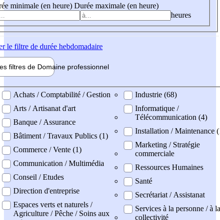
ée minimale (en heure)
Durée maximale (en heure)
heures
er
le filtre de durée hebdomadaire
les filtres de
Domaine pro
fessionnel
ne professionel
Achats / Comptabilité / Gestion
Industrie (68)
Arts / Artisanat d'art
Informatique /
Télécommunication (4)
Banque / Assurance
Installation / Maintenance 
Bâtiment / Travaux Publics (1)
Marketing / Stratégie
Commerce / Vente (1)
commerciale
Communication / Multimédia
Ressources Humaines
Conseil / Etudes
Santé
Direction d'entreprise
Secrétariat / Assistanat
Espaces verts et naturels /
Services à la personne / à l
Agriculture / Pêche / Soins aux
collectivité