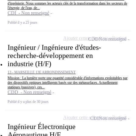
d'ingénierie. Nous sommes les acteurs clés de la transformation dans les secteurs de
l'énergie, de l'eau, de...
CDI - Non renseigné
Publié il y a 25 jours
Ajouter cette offre à ma sélection
CDD
Non renseigné
Ingénieur / Ingénieure d'études-
recherche-développement en
industrie (H/F)
13 - MARSEILLE 13E ARRONDISSEMENT
Mission : La lumière porte une quantité considérable d'informations exploitables par
des dispositifs optiques intelligents basés sur des métasurfaces. Actuellement
statiques (passives), ces...
CDD - Non renseigné
Publié il y a plus de 30 jours
Ajouter cette offre à ma sélection
CDI
Non renseigné
Ingénieur Électronique
Aéronautique H/F