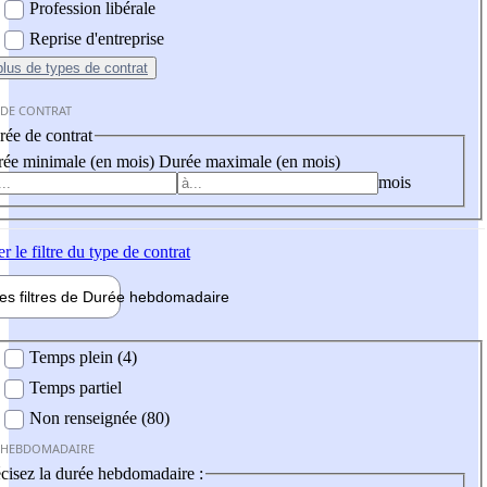
Profession libérale
Reprise d'entreprise
plus
de types de contrat
 DE CONTRAT
ée de contrat
ée minimale (en mois)
Durée maximale (en mois)
mois
er
le filtre du type de contrat
les filtres de
Durée hebdo
madaire
 hebdomadaire
Temps plein (4)
Temps partiel
Non renseignée (80)
 HEBDOMADAIRE
cisez la durée hebdomadaire :