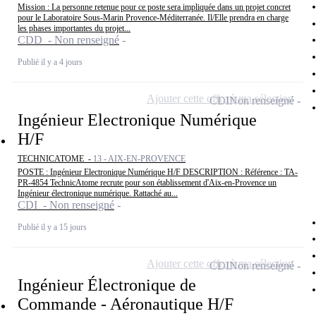
Mission : La personne retenue pour ce poste sera impliquée dans un projet concret
pour le Laboratoire Sous-Marin Provence-Méditerranée. Il/Elle prendra en charge
les phases importantes du projet...
CDD - Non renseigné
Publié il y a 4 jours
Ajouter cette offre à ma sélection
CDI
Non renseigné
Ingénieur Electronique Numérique
H/F
TECHNICATOME -
13 - AIX-EN-PROVENCE
POSTE : Ingénieur Electronique Numérique H/F DESCRIPTION : Référence : TA-
PR-4854 TechnicAtome recrute pour son établissement d'Aix-en-Provence un
Ingénieur électronique numérique. Rattaché au...
CDI - Non renseigné
Publié il y a 15 jours
Ajouter cette offre à ma sélection
CDI
Non renseigné
Ingénieur Électronique de
Commande - Aéronautique H/F