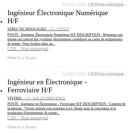
Ajouter cette offre à ma sélection
CDI
Non renseigné
Ingénieur Électronique Numérique
H/F
SERES TECHNOLOGIES -
13 - CIOTAT
POSTE : Ingénieur Électronique Numérique H/F DESCRIPTION : Rejoignez une
équipe qui conçoit des systèmes électroniques complexes au coeur de technologies
de pointe. Vous évoluez dans un...
CDI - Non renseigné
Publié il y a 18 jours
Ajouter cette offre à ma sélection
CDI
Non renseigné
Ingénieur en Électronique -
Ferroviaire H/F
VIVERIS. -
13 - AIX-EN-PROVENCE
POSTE : Ingénieur en Électronique - Ferroviaire H/F DESCRIPTION : Contexte de
la mission : Viveris apporte son expertise à ses clients pour la conception et la
production d'équipements de pointe...
CDI - Non renseigné
Publié il y a 18 jours