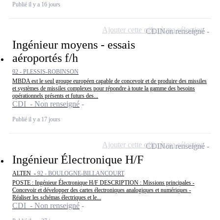
Publié il y a 16 jours
Ajouter cette offre à ma sélection
CDI
Non renseigné
Ingénieur moyens - essais
aéroportés f/h
92 - PLESSIS-ROBINSON
MBDA est le seul groupe européen capable de concevoir et de produire des missiles
et systèmes de missiles complexes pour répondre à toute la gamme des besoins
opérationnels présents et futurs des...
CDI - Non renseigné
Publié il y a 17 jours
Ajouter cette offre à ma sélection
CDI
Non renseigné
Ingénieur Électronique H/F
ALTEN -
92 - BOULOGNE-BILLANCOURT
POSTE : Ingénieur Électronique H/F DESCRIPTION : Missions principales -
Concevoir et développer des cartes électroniques analogiques et numériques -
Réaliser les schémas électriques et le...
CDI - Non renseigné