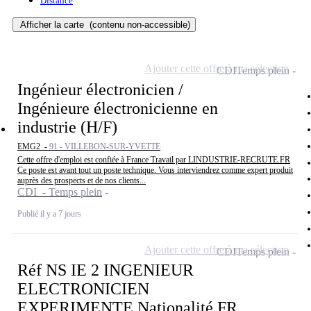
Distance
Afficher la carte
(contenu non-accessible)
Ajouter cette offre à ma sélection
CDI
Temps plein
Ingénieur électronicien /
Ingénieure électronicienne en
industrie (H/F)
EMG2 -
91 - VILLEBON-SUR-YVETTE
Cette offre d'emploi est confiée à France Travail par LINDUSTRIE-RECRUTE.FR
Ce poste est avant tout un poste technique. Vous interviendrez comme expert produit
auprès des prospects et de nos clients...
CDI - Temps plein
Publié il y a 7 jours
Ajouter cette offre à ma sélection
CDI
Temps plein
Réf NS IE 2 INGENIEUR
ELECTRONICIEN
EXPERIMENTE Nationalité FR