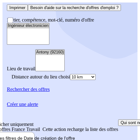
Imprimer
Besoin d'aide sur la recherche d'offres d'emploi ?
Métier, compétence, mot-clé, numéro d'offre
Lieu de travail
Distance autour du lieu choisi
Rechercher
des offres
Créer une alerte
Qui sont n
icher uniquement
 offres France Travail
Cette action recharge la liste des offres
les filtres de
Date de création
de l'offre