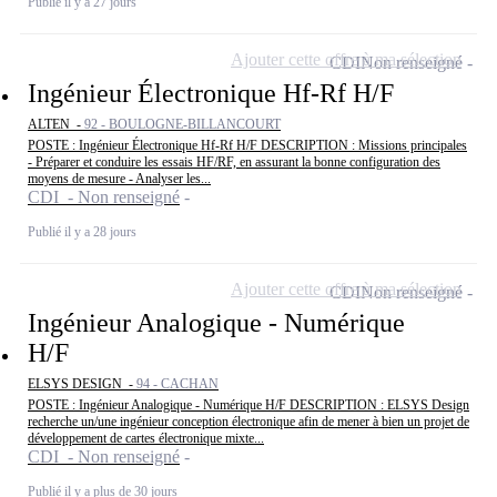
Publié il y a 27 jours
Ajouter cette offre à ma sélection
CDI
Non renseigné
Ingénieur Électronique Hf-Rf H/F
ALTEN -
92 - BOULOGNE-BILLANCOURT
POSTE : Ingénieur Électronique Hf-Rf H/F DESCRIPTION : Missions principales
- Préparer et conduire les essais HF/RF, en assurant la bonne configuration des
moyens de mesure - Analyser les...
CDI - Non renseigné
Publié il y a 28 jours
Ajouter cette offre à ma sélection
CDI
Non renseigné
Ingénieur Analogique - Numérique
H/F
ELSYS DESIGN -
94 - CACHAN
POSTE : Ingénieur Analogique - Numérique H/F DESCRIPTION : ELSYS Design
recherche un/une ingénieur conception électronique afin de mener à bien un projet de
développement de cartes électronique mixte...
CDI - Non renseigné
Publié il y a plus de 30 jours