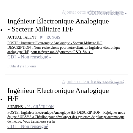
Ajouter cette offre à ma sélection
CDI
Non renseigné
Ingénieur Électronique Analogique
- Secteur Militaire H/F
ACTUAL TALENT -
94 - RUNGIS
POSTE : Ingénieur Électronique Analogique - Secteur Militaire H/F
DESCRIPTION : Nous recherchons pour notre client, un Ingénieur électronique
analogique H/F, pour intégrer son département R&D. Vous...
CDI - Non renseigné
Publié il y a 16 jours
Ajouter cette offre à ma sélection
CDI
Non renseigné
Ingénieur Electronique Analogique
H/F
SIEMENS -
92 - CHÂTILLON
POSTE : Ingénieur Electronique Analogique H/F DESCRIPTION : Rejoignez notre
équipe SUBSYS à Châtillon pour développer des systèmes de pilotage automatique
de métros. Vous travaillerez sur la...
CDI - Non renseigné