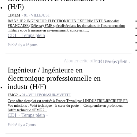
(H/F)
CIMEM -
91 - VILLEJUST
Réf NS IE 2 INGENIEUR ELECTRONICIEN EXPERIMENTE Nationalité
FRANCAISE (Défense) PME spécialisée dans les domaines de l'instrumentation
militaire et de la mesure en environnement. concevant ,...
CDI - Temps plein
Publié il y a 16 jours
Ajouter cette offre à ma sélection
CDI
Temps plein
Ingénieur / Ingénieure en
électronique professionnelle en
industr (H/F)
EMG2 -
91 - VILLEBON-SUR-YVETTE
Cette offre d'emploi est confiée à France Travail par LINDUSTRIE-RECRUTE.FR
Vos missions : Volet technique - le cœur du poste : - Comprendre en profondeur
l'offre technique d'EMG2...
CDI - Temps plein
Publié il y a 7 jours