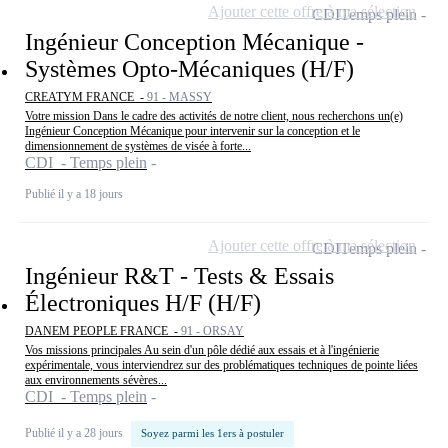
Ajouter cette offre à ma sélection
CDI
Temps plein
Ingénieur Conception Mécanique -
Systèmes Opto-Mécaniques (H/F)
CREATYM FRANCE -
91 - MASSY
Votre mission Dans le cadre des activités de notre client, nous recherchons un(e)
Ingénieur Conception Mécanique pour intervenir sur la conception et le
dimensionnement de systèmes de visée à forte...
CDI - Temps plein
Publié il y a 18 jours
Ajouter cette offre à ma sélection
CDI
Temps plein
Ingénieur R&T - Tests & Essais
Électroniques H/F (H/F)
DANEM PEOPLE FRANCE -
91 - ORSAY
Vos missions principales Au sein d'un pôle dédié aux essais et à l'ingénierie
expérimentale, vous interviendrez sur des problématiques techniques de pointe liées
aux environnements sévères...
CDI - Temps plein
Publié il y a 28 jours
Soyez parmi les 1ers à postuler