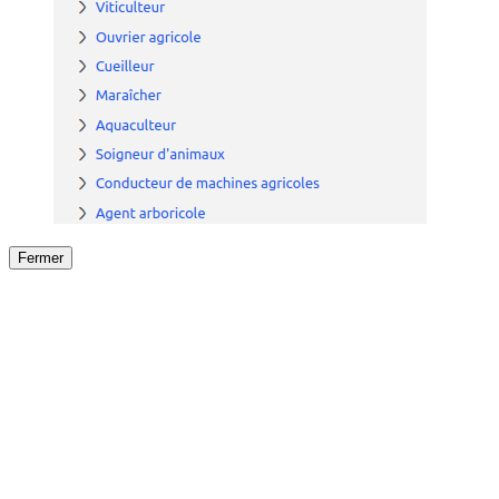
Fermer
Fermer
le détail de l'offre
/
Offre
sur
Offre précéden