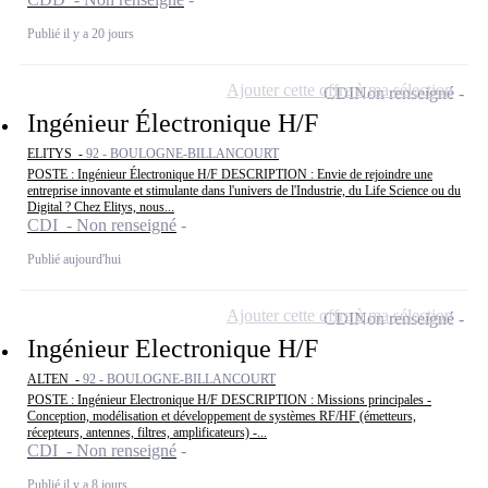
Publié il y a 20 jours
Ajouter cette offre à ma sélection
CDI
Non renseigné
Ingénieur Électronique H/F
ELITYS -
92 - BOULOGNE-BILLANCOURT
POSTE : Ingénieur Électronique H/F DESCRIPTION : Envie de rejoindre une
entreprise innovante et stimulante dans l'univers de l'Industrie, du Life Science ou du
Digital ? Chez Elitys, nous...
CDI - Non renseigné
Publié aujourd'hui
Ajouter cette offre à ma sélection
CDI
Non renseigné
Ingénieur Electronique H/F
ALTEN -
92 - BOULOGNE-BILLANCOURT
POSTE : Ingénieur Electronique H/F DESCRIPTION : Missions principales -
Conception, modélisation et développement de systèmes RF/HF (émetteurs,
récepteurs, antennes, filtres, amplificateurs) -...
CDI - Non renseigné
Publié il y a 8 jours