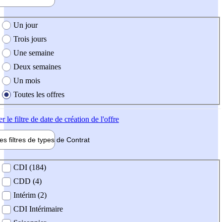
e création de l'offre
Un jour
Trois jours
Une semaine
Deux semaines
Un mois
Toutes les offres
er
le filtre de date de création de l'offre
les filtres de types de
Contrat
de contrat
CDI (184)
CDD (4)
Intérim (2)
CDI Intérimaire