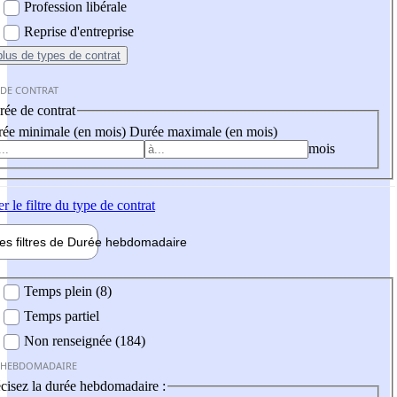
Profession libérale
Reprise d'entreprise
plus
de types de contrat
 DE CONTRAT
ée de contrat
ée minimale (en mois)
Durée maximale (en mois)
mois
er
le filtre du type de contrat
les filtres de
Durée hebdo
madaire
 hebdomadaire
Temps plein (8)
Temps partiel
Non renseignée (184)
 HEBDOMADAIRE
cisez la durée hebdomadaire :