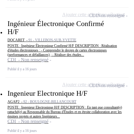
Ajouter cette offre à ma sélection
CDI
Non renseigné
Ingénieur Électronique Confirmé
H/F
DOCARET -
91 - VILLEBON-SUR-YVETTE
POSTE : Ingénieur Électronique Confirmé H/F DESCRIPTION : Réalisation
d'études électroniques : - Comprendre le design de cartes électroniques
(performances et défaillances) ; - Réaliser des études...
CDI - Non renseigné
Publié il y a 16 jours
Ajouter cette offre à ma sélection
CDI
Non renseigné
Ingenieur Electronique H/F
AGAP2 -
92 - BOULOGNE-BILLANCOURT
POSTE : Ingenieur Electronique H/F DESCRIPTION : En tant que consultant(e)
rattaché(e) au Responsable du Bureau d'Études et en étroite collaboration avec les
équipes projets et autres Ingénieurs...
CDI - Non renseigné
Publié il y a 16 jours