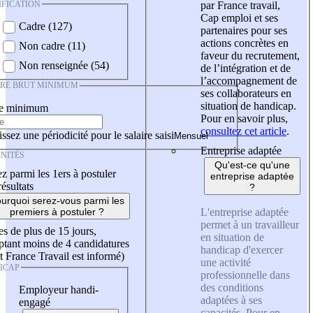
IFICATION
par France travail,
Cap emploi et ses
Cadre (127)
partenaires pour ses
actions concrètes en
Non cadre (11)
faveur du recrutement,
Non renseignée (54)
de l’intégration et de
l’accompagnement de
IRE BRUT MINIMUM
ses collaborateurs en
situation de handicap.
re minimum
Pour en savoir plus,
consultez cet article
.
ssez une périodicité pour le salaire saisi
Entreprise adaptée
NITÉS
Qu'est-ce qu'une
z parmi les 1ers à postuler
entreprise adaptée
résultats
?
urquoi serez-vous parmi les
L'entreprise adaptée
premiers à postuler ?
permet à un travailleur
es de plus de 15 jours,
en situation de
tant moins de 4 candidatures
handicap d'exercer
t France Travail est informé)
une activité
ICAP
professionnelle dans
des conditions
Employeur handi-
adaptées à ses
engagé
capacités. Pour en