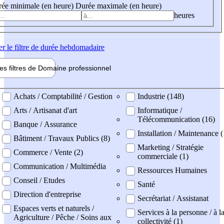
ée minimale (en heure)
Durée maximale (en heure)
heures
er
le filtre de durée hebdomadaire
les filtres de
Domaine pro
fessionnel
ne professionel
Achats / Comptabilité / Gestion
Industrie (148)
Arts / Artisanat d'art
Informatique /
Télécommunication (16)
Banque / Assurance
Installation / Maintenance 
Bâtiment / Travaux Publics (8)
Marketing / Stratégie
Commerce / Vente (2)
commerciale (1)
Communication / Multimédia
Ressources Humaines
Conseil / Etudes
Santé
Direction d'entreprise
Secrétariat / Assistanat
Espaces verts et naturels /
Services à la personne / à l
Agriculture / Pêche / Soins aux
collectivité (1)