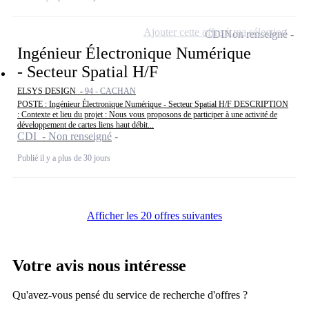
Ajouter cette offre à ma sélection
CDI
Non renseigné
Ingénieur Électronique Numérique
- Secteur Spatial H/F
ELSYS DESIGN -
94 - CACHAN
POSTE : Ingénieur Électronique Numérique - Secteur Spatial H/F DESCRIPTION
: Contexte et lieu du projet : Nous vous proposons de participer à une activité de
développement de cartes liens haut débit...
CDI - Non renseigné
Publié il y a plus de 30 jours
Afficher les 20 offres suivantes
Votre avis nous intéresse
Qu'avez-vous pensé du service de recherche d'offres ?