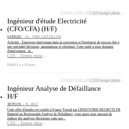
Ajouter cette offre à ma sélection
CDI
Temps plein
Ingénieur d'étude Electricité
(CFO/CFA) (H/F)
SATELEC -
91 - VIRY-CHÂTILLON
Activités : Entreprise intervenant dans la conception et l'ingénierie de process liée à
une spécialité électrique, automatisme et robotique. Cette entité a pour domaine
d'intervention : la...
CDI - Temps plein
Publié il y a 10 jours
Ajouter cette offre à ma sélection
CDI
Temps plein
Ingénieur Analyse de Défaillance
H/F
3D PLUS -
78 - BUC
Cette offre d'emploi est confiée à France Travail par LINDUSTRIE-RECRUTE.FR
Rattaché au Responsable Analyse de Défaillance, vous aurez pour mission de
réaliser des analyses électriques suite aux...
CDI - Temps plein