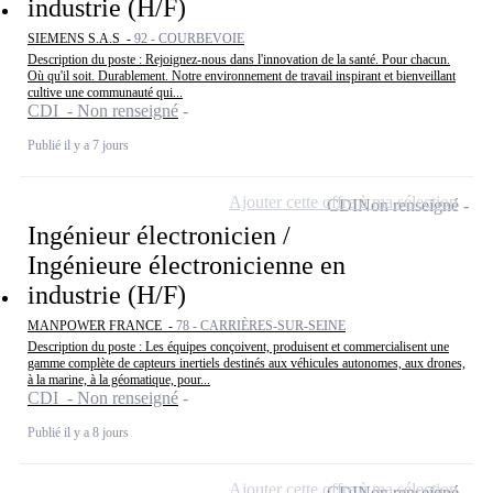
industrie (H/F)
SIEMENS S.A.S -
92 - COURBEVOIE
Description du poste : Rejoignez-nous dans l'innovation de la santé. Pour chacun.
Où qu'il soit. Durablement. Notre environnement de travail inspirant et bienveillant
cultive une communauté qui...
CDI - Non renseigné
Publié il y a 7 jours
Ajouter cette offre à ma sélection
CDI
Non renseigné
Ingénieur électronicien /
Ingénieure électronicienne en
industrie (H/F)
MANPOWER FRANCE -
78 - CARRIÈRES-SUR-SEINE
Description du poste : Les équipes conçoivent, produisent et commercialisent une
gamme complète de capteurs inertiels destinés aux véhicules autonomes, aux drones,
à la marine, à la géomatique, pour...
CDI - Non renseigné
Publié il y a 8 jours
Ajouter cette offre à ma sélection
CDI
Non renseigné