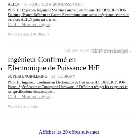
ALTEN -
75 - PARIS 1ER ARRONDISSEMENT
POSTE : Expert en Ingénierie Système Guerre Electronique H/F DESCRIPTION :
En tant qu'Expert Référent en Guerre Electronique vous serez intégré aux centres de
Services ALTEN pour assurer le...
CDI - Non renseigné
Publié il y a plus de 30 jours
Ajouter cette offre à ma sélection
CDI
Non renseigné
Ingénieur Confirmé en
Électronique de Puissance H/F
SOPHIA ENGINEERING -
93 - BOBIGNY
POSTE : Ingénieur Confirmé en Électronique de Puissance H/F DESCRIPTION :
Poste : Spécification et Conception Hardware : * Définir et rédiger les exigences et
les spécifications électroniques...
CDI - Non renseigné
Publié il y a 16 jours
Afficher les 20 offres suivantes