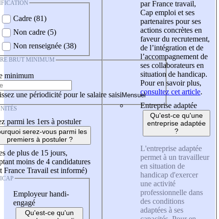
IFICATION
par France travail,
Cap emploi et ses
Cadre (81)
partenaires pour ses
actions concrètes en
Non cadre (5)
faveur du recrutement,
Non renseignée (38)
de l’intégration et de
l’accompagnement de
IRE BRUT MINIMUM
ses collaborateurs en
situation de handicap.
re minimum
Pour en savoir plus,
consultez cet article
.
ssez une périodicité pour le salaire saisi
Entreprise adaptée
NITÉS
Qu'est-ce qu'une
z parmi les 1ers à postuler
entreprise adaptée
?
urquoi serez-vous parmi les
premiers à postuler ?
L'entreprise adaptée
es de plus de 15 jours,
permet à un travailleur
tant moins de 4 candidatures
en situation de
t France Travail est informé)
handicap d'exercer
ICAP
une activité
professionnelle dans
Employeur handi-
des conditions
engagé
adaptées à ses
Qu'est-ce qu'un
capacités. Pour en