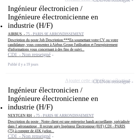
Ingénieur électronicien /
Ingénieure électronicienne en
industrie (H/F)
AIRBUS -
75 - PARIS 9E ARRONDISSEMENT
Description du poste Job Description:***En soumettant votre CV ou votre
candidature, vous consentez à Airbus Group l'utilisation et l'enregistrement
d'informations vous concernant à des fins de suivi...
CDI - Non renseigné
Publié il y a 19 jours
Ajouter cette offre à ma sélection
CDI
Non renseigné
Ingénieur électronicien /
Ingénieure électronicienne en
industrie (H/F)
NEXTGEN RH -
75 - PARIS 9E ARRONDISSEMENT
Description du poste : Notre client est une entreprise handi-accueillante, spécialisée
dans l' aéronautique . Il recrute un(e Ingénieur Électronique (H/F) CDI - PARIS
(75) à compter de 41K (selon...
CDI - Non renseigné