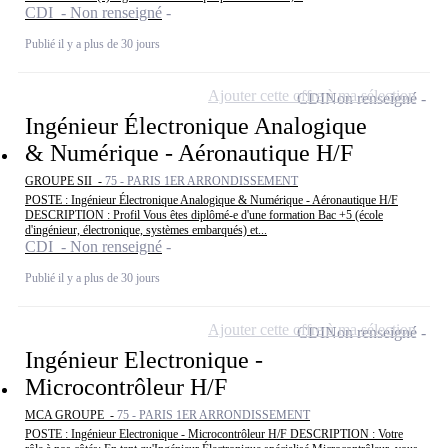
CDI - Non renseigné
Publié il y a plus de 30 jours
Ajouter cette offre à ma sélection
CDI
Non renseigné
Ingénieur Électronique Analogique
& Numérique - Aéronautique H/F
GROUPE SII -
75 - PARIS 1ER ARRONDISSEMENT
POSTE : Ingénieur Électronique Analogique & Numérique - Aéronautique H/F
DESCRIPTION : Profil Vous êtes diplômé-e d'une formation Bac +5 (école
d'ingénieur, électronique, systèmes embarqués) et...
CDI - Non renseigné
Publié il y a plus de 30 jours
Ajouter cette offre à ma sélection
CDI
Non renseigné
Ingénieur Electronique -
Microcontrôleur H/F
MCA GROUPE -
75 - PARIS 1ER ARRONDISSEMENT
POSTE : Ingénieur Electronique - Microcontrôleur H/F DESCRIPTION : Votre