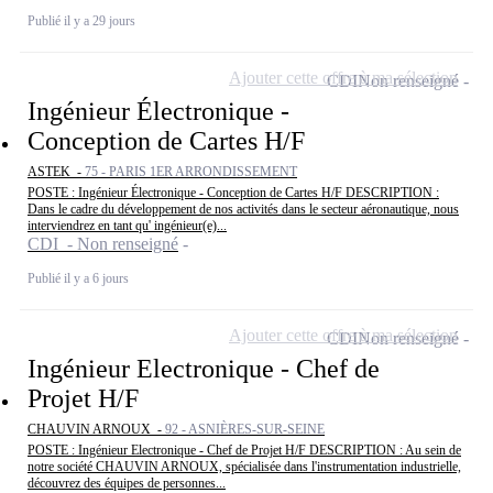
Publié il y a 29 jours
Ajouter cette offre à ma sélection
CDI
Non renseigné
Ingénieur Électronique -
Conception de Cartes H/F
ASTEK -
75 - PARIS 1ER ARRONDISSEMENT
POSTE : Ingénieur Électronique - Conception de Cartes H/F DESCRIPTION :
Dans le cadre du développement de nos activités dans le secteur aéronautique, nous
interviendrez en tant qu' ingénieur(e)...
CDI - Non renseigné
Publié il y a 6 jours
Ajouter cette offre à ma sélection
CDI
Non renseigné
Ingénieur Electronique - Chef de
Projet H/F
CHAUVIN ARNOUX -
92 - ASNIÈRES-SUR-SEINE
POSTE : Ingénieur Electronique - Chef de Projet H/F DESCRIPTION : Au sein de
notre société CHAUVIN ARNOUX, spécialisée dans l'instrumentation industrielle,
découvrez des équipes de personnes...