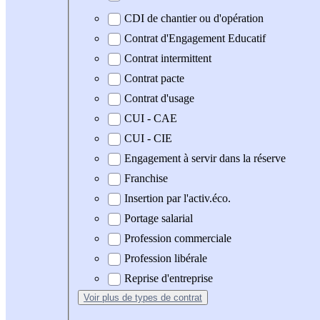
CDI de chantier ou d'opération
Contrat d'Engagement Educatif
Contrat intermittent
Contrat pacte
Contrat d'usage
CUI - CAE
CUI - CIE
Engagement à servir dans la réserve
Franchise
Insertion par l'activ.éco.
Portage salarial
Profession commerciale
Profession libérale
Reprise d'entreprise
Voir plus
de types de contrat