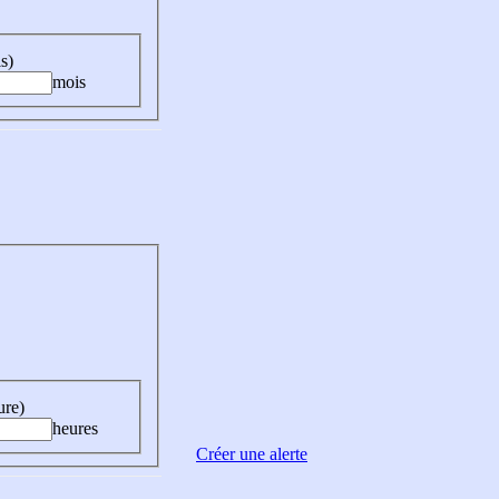
s)
mois
ure)
heures
Créer une alerte