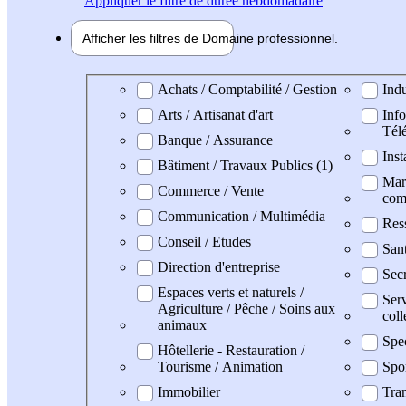
Appliquer
le filtre de durée hebdomadaire
Afficher les filtres de
Domaine pro
fessionnel
Domaine professionel
Achats / Comptabilité / Gestion
Indu
Arts / Artisanat d'art
Info
Tél
Banque / Assurance
Inst
Bâtiment / Travaux Publics (1)
Mark
Commerce / Vente
com
Communication / Multimédia
Res
Conseil / Etudes
San
Direction d'entreprise
Secr
Espaces verts et naturels /
Serv
Agriculture / Pêche / Soins aux
coll
animaux
Spe
Hôtellerie - Restauration /
Tourisme / Animation
Spo
Immobilier
Tran