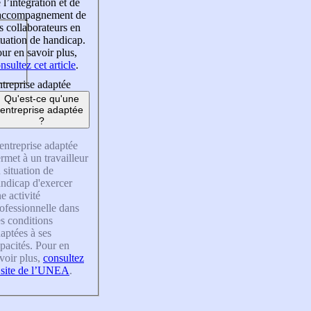
 l’intégration et de
’accompagnement de
s collaborateurs en
tuation de handicap.
ur en savoir plus,
nsultez cet article
.
treprise adaptée
Qu'est-ce qu'une
entreprise adaptée
?
entreprise adaptée
rmet à un travailleur
 situation de
ndicap d'exercer
e activité
ofessionnelle dans
s conditions
aptées à ses
pacités. Pour en
voir plus,
consultez
 site de l’UNEA
.