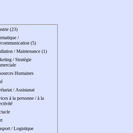
strie (23)
rmatique /
écommunication (5)
allation / Maintenance (1)
eting / Stratégie
merciale
sources Humaines
té
étariat / Assistanat
ices à la personne / à la
ectivité
ctacle
rt
sport / Logistique