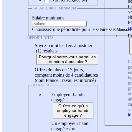
de
l
SALAIRE BRUT MINIMUM
se
si
Salaire minimum
Po
co
Choisissez une périodicité pour le salaire saisi
En
OPPORTUNITÉS
Soyez parmi les 1ers à postuler
(1)
résultats
Pourquoi serez-vous parmi les
L'
premiers à postuler ?
pe
Offres de plus de 15 jours,
en
comptant moins de 4 candidatures
ha
(dont France Travail est informé)
un
HANDICAP
pr
de
Employeur handi-
ad
engagé
ca
Qu'est-ce qu'un
sa
employeur handi-
le
engagé ?
Un employeur handi-
engagé est un