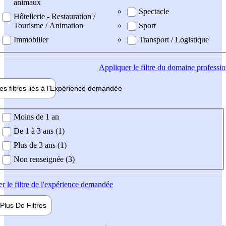
animaux
Spectacle
Hôtellerie - Restauration /
Tourisme / Animation
Sport
Immobilier
Transport / Logistique
Appliquer
le filtre du domaine professi
es filtres liés à l'
Expérience
demandée
ience demandée
Moins de 1 an
De 1 à 3 ans (1)
Plus de 3 ans (1)
Non renseignée (3)
er
le filtre de l'expérience demandée
Plus De
Filtres