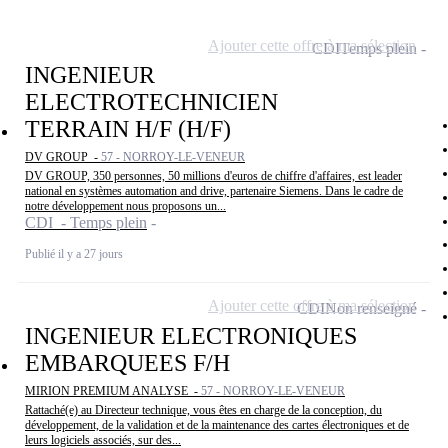
Ajouter cette offre à ma sélection
CDI
Temps plein
INGENIEUR
ELECTROTECHNICIEN
TERRAIN H/F (H/F)
DV GROUP -
57 - NORROY-LE-VENEUR
DV GROUP, 350 personnes, 50 millions d'euros de chiffre d'affaires, est leader
national en systèmes automation and drive, partenaire Siemens. Dans le cadre de
notre développement nous proposons un...
CDI - Temps plein
Publié il y a 27 jours
Ajouter cette offre à ma sélection
CDI
Non renseigné
INGENIEUR ELECTRONIQUES
EMBARQUEES F/H
MIRION PREMIUM ANALYSE -
57 - NORROY-LE-VENEUR
Rattaché(e) au Directeur technique, vous êtes en charge de la conception, du
développement, de la validation et de la maintenance des cartes électroniques et de
leurs logiciels associés, sur des...