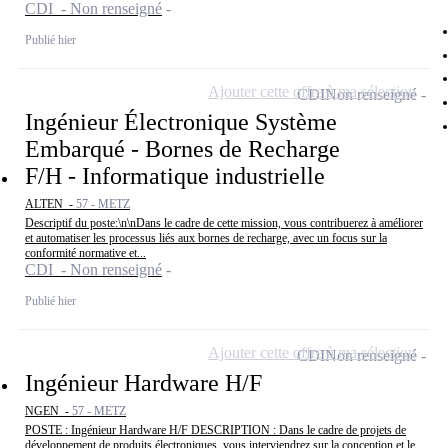
CDI - Non renseigné
Publié hier
Ajouter cette offre à ma sélection
CDI
Non renseigné
Ingénieur Électronique Système
Embarqué - Bornes de Recharge
F/H - Informatique industrielle
ALTEN -
57 - METZ
Descriptif du poste:\n\nDans le cadre de cette mission, vous contribuerez à améliorer
et automatiser les processus liés aux bornes de recharge, avec un focus sur la
conformité normative et...
CDI - Non renseigné
Publié hier
Ajouter cette offre à ma sélection
CDI
Non renseigné
Ingénieur Hardware H/F
NGEN -
57 - METZ
POSTE : Ingénieur Hardware H/F DESCRIPTION : Dans le cadre de projets de
développement de produits électroniques, vous interviendrez sur la conception et le