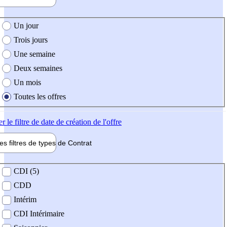
e création de l'offre
Un jour
Trois jours
Une semaine
Deux semaines
Un mois
Toutes les offres
er
le filtre de date de création de l'offre
les filtres de types de
Contrat
de contrat
CDI (5)
CDD
Intérim
CDI Intérimaire