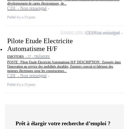
développement de cartes électroniques, de...
CDI - Non renseigné
Publié il y a 13 jours
Ajouter cette offre à ma sélection
CDI
Non renseigné
Pilote Etude Electricite
Automatisme H/F
EMOTORS -
57 - TRÉMERY
POSTE : Pilote Etude Electricite Automatisme H/F DESCRIPTION : Engagés dans
l'innovation au service des mobilités durables, Emotors conçoit et fabrique des
moteurs électriques pour les constructeurs...
CDI - Non renseigné
Publié il y a 15 jours
Prêt à élargir votre recherche d’emploi ?