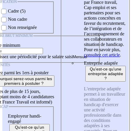
IFICATION
par France travail,
Cap emploi et ses
Cadre (5)
partenaires pour ses
actions concrètes en
Non cadre
faveur du recrutement,
Non renseignée
de l’intégration et de
l’accompagnement de
IRE BRUT MINIMUM
ses collaborateurs en
situation de handicap.
re minimum
Pour en savoir plus,
consultez cet article
.
ssez une périodicité pour le salaire saisi
Entreprise adaptée
NITÉS
Qu'est-ce qu'une
z parmi les 1ers à postuler
entreprise adaptée
?
urquoi serez-vous parmi les
premiers à postuler ?
L'entreprise adaptée
es de plus de 15 jours,
permet à un travailleur
tant moins de 4 candidatures
en situation de
t France Travail est informé)
handicap d'exercer
ICAP
une activité
professionnelle dans
Employeur handi-
des conditions
engagé
adaptées à ses
Qu'est-ce qu'un
capacités. Pour en