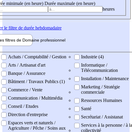
ée minimale (en heure)
Durée maximale (en heure)
heures
er
le filtre de durée hebdomadaire
les filtres de
Domaine pro
fessionnel
ne professionel
Achats / Comptabilité / Gestion
Industrie (4)
Arts / Artisanat d'art
Informatique /
Télécommunication
Banque / Assurance
Installation / Maintenance
Bâtiment / Travaux Publics (1)
Marketing / Stratégie
Commerce / Vente
commerciale
Communication / Multimédia
Ressources Humaines
Conseil / Etudes
Santé
Direction d'entreprise
Secrétariat / Assistanat
Espaces verts et naturels /
Services à la personne / à l
Agriculture / Pêche / Soins aux
collectivité