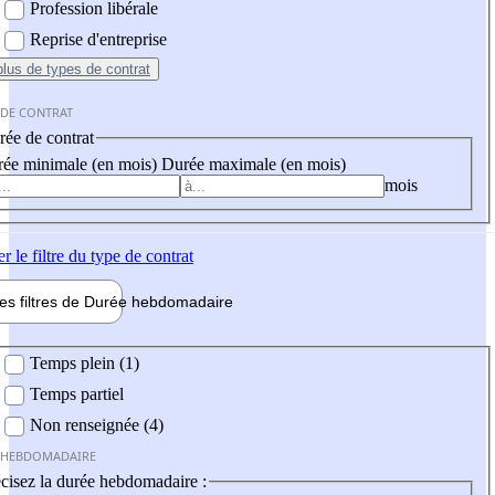
Profession libérale
Reprise d'entreprise
plus
de types de contrat
 DE CONTRAT
ée de contrat
ée minimale (en mois)
Durée maximale (en mois)
mois
er
le filtre du type de contrat
les filtres de
Durée hebdo
madaire
 hebdomadaire
Temps plein (1)
Temps partiel
Non renseignée (4)
 HEBDOMADAIRE
cisez la durée hebdomadaire :