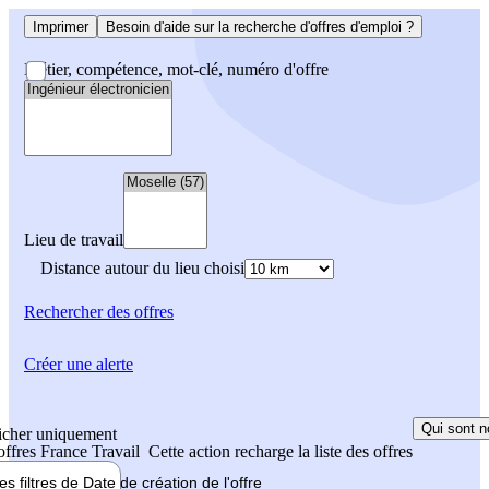
Imprimer
Besoin d'aide sur la recherche d'offres d'emploi ?
Métier, compétence, mot-clé, numéro d'offre
Lieu de travail
Distance autour du lieu choisi
Rechercher
des offres
Créer une alerte
Qui sont n
icher uniquement
 offres France Travail
Cette action recharge la liste des offres
les filtres de
Date de création
de l'offre